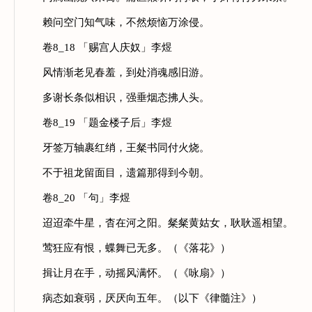
赖问空门知气味，不然烦恼万涂侵。
卷8_18 「赐宫人庆奴」李煜
风情渐老见春羞，到处消魂感旧游。
多谢长条似相识，强垂烟态拂人头。
卷8_19 「题金楼子后」李煜
牙签万轴裹红绡，王粲书同付火烧。
不于祖龙留面目，遗篇那得到今朝。
卷8_20 「句」李煜
迢迢牵牛星，杳在河之阳。粲粲黄姑女，耿耿遥相望。
莺狂应有恨，蝶舞已无多。（《落花》）
揖让月在手，动摇风满怀。（《咏扇》）
病态如衰弱，厌厌向五年。（以下《律髓注》）