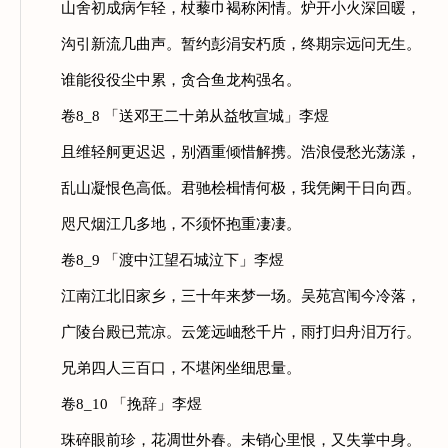
山舍初成病乍轻，杖藜巾褐称闲情。炉开小火深回暖，
沟引新流几曲声。暂约彭涓安朽质，终期宗远问无生。
谁能役役尘中累，贪合鱼龙构强名。
卷8_8 「送邓王二十弟从益牧宣城」李煜
且维轻舸更迟迟，别酒重倾惜解携。浩浪侵愁光荡漾，
乱山凝恨色高低。君驰桧楫情何极，我凭阑干日向西。
咫尺烟江几多地，不须怀抱重凄凄。
卷8_9 「渡中江望石城泣下」李煜
江南江北旧家乡，三十年来梦一场。吴苑宫闱今冷落，
广陵台殿已荒凉。云笼远岫愁千片，雨打归舟泪万行。
兄弟四人三百口，不堪闲坐细思量。
卷8_10 「挽辞」李煜
珠碎眼前珍，花凋世外春。未销心里恨，又失掌中身。