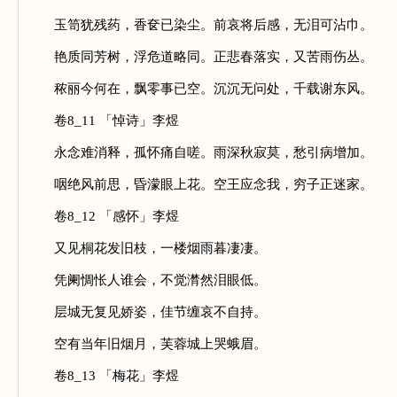
玉笥犹残药，香奁已染尘。前哀将后感，无泪可沾巾。
艳质同芳树，浮危道略同。正悲春落实，又苦雨伤丛。
秾丽今何在，飘零事已空。沉沉无问处，千载谢东风。
卷8_11 「悼诗」李煜
永念难消释，孤怀痛自嗟。雨深秋寂莫，愁引病增加。
咽绝风前思，昏濛眼上花。空王应念我，穷子正迷家。
卷8_12 「感怀」李煜
又见桐花发旧枝，一楼烟雨暮凄凄。
凭阑惆怅人谁会，不觉潸然泪眼低。
层城无复见娇姿，佳节缠哀不自持。
空有当年旧烟月，芙蓉城上哭蛾眉。
卷8_13 「梅花」李煜