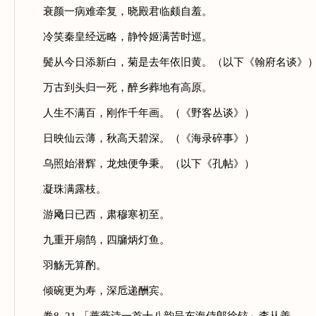
衰颜一病难牵复，晓殿君临颇自羞。
冷笑秦皇经远略，静怜姬满苦时巡。
鬓从今日添新白，菊是去年依旧黄。（以下《翰府名谈》
万古到头归一死，醉乡葬地有高原。
人生不满百，刚作千年画。（《野客丛谈》）
日映仙云薄，秋高天碧深。（《海录碎事》）
乌照始潜辉，龙烛便争秉。（以下《孔帖》）
凝珠满露枝。
游飏日已西，肃穆寒初至。
九重开扇鹄，四牖炳灯鱼。
羽觞无算酌。
倾碗更为寿，深卮递酬宾。