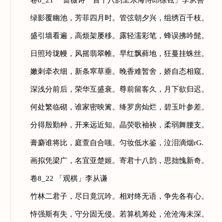
卷8_21 「蔷薇诗一首十八韵呈东海侍郎徐铉」李从善
绿影覆幽池，芳菲四月时。管弦朝夕兴，组绣百千枝。
盛引墙看遍，高烦架屡移。露轻濡彩笔，蜂误拂吟髭。
日照玲珑幔，风摇翡翠帷。早红飘藓地，狂蔓挂蛛丝。
嫩刺牵衣细，新条窣草垂。晚香难暂舍，娇自态相窥。
深浅分前后，荣华互盛衰。尊前留客久，月下欲归迟。
何处繁临砌，谁家密映篱。绛罗房灿烂，碧玉叶参差。
分得殷勤种，开来远近知。晶荧歌袖袂，柔弱舞腰支。
膏麝谁将比，庭萱自合嗤。匀妆低水鉴，泣泪滴烟rG.
画拟凭梁广，名宜亚楚姬。寄君十八韵，思拙愧新奇。
卷8_22 「观棋」李从谦
竹林二君子，尽日竟沉吟。相对终无语，争先各有心。
恃强斯有失，守分固无侵。若算机筹处，沧沧海未深。