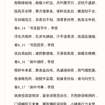
殷勤移植地，曲槛小栏边。共约重芳日，还忧不盛妍。
阻风开步障，乘月溉寒泉。谁料花前后，蛾眉却不全。
失却烟花主，东君自不知。清香更何用，犹发去年枝。
卷8_14 「书灵筵手巾」李煜
浮生共憔悴，壮岁失婵娟。汗手遗香渍，痕眉染黛烟。
卷8_15 「书琵琶背」李煜
侁自肩如削，难胜数缕绦。天香留凤尾，馀暖在檀槽。
卷8_16 「病中感怀」李煜
憔悴年来甚，萧条益自伤。风威侵病骨，雨气咽愁肠。
夜鼎唯煎药，朝髭半染霜。前缘竟何似，谁与问空王。
卷8_17 「病中书事」李煜
病身坚固道情深，宴坐清香思自任。月照静居唯捣药，
门扃幽院只来禽。庸医懒听词何取，小婢将行力未禁。