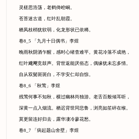
灵槎思浩荡，老鹤倚崆峒。
苍苔迷古道，红叶乱朝霞。
栖凤枝梢犹软弱，化龙形状已依稀。
卷8_5 「九月十日偶书」李煜
晚雨秋阴酒乍醒，感时心绪杳难平。黄花冷落不成艳，
红叶飕飗竞鼓声。背世返能厌俗态，偶缘犹未忘多情。
自从双鬓斑斑白，不学安仁却自惊。
卷8_6 「秋莺」李煜
残莺何事不知秋，横过幽林尚独游。老舌百般倾耳听，
深黄一点入烟流。栖迟背世同悲鲁，浏亮如笙碎在缑。
莫更留连好归去，露华凄冷蓼花愁。
卷8_7 「病起题山舍壁」李煜