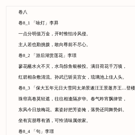
卷八
卷8_1 「咏灯」李昪
一点分明值万金，开时惟怕冷风侵。
主人若也勤挑拨，敢向尊前不尽心。
卷8_2 「游后湖赏莲花」李璟
蓼花蘸水火不灭，水鸟惊鱼银梭投。满目荷花千万顷，
红碧相杂敷清流。孙武已斩吴宫女，琉璃池上佳人头。
卷8_3 「保大五年元日大雪同太弟景遂汪王景逖齐王…登
珠帘高卷莫轻遮，往往相逢隔岁华。春气昨宵飘律管，
东风今日放梅花。素姿好把芳姿掩，落势还同舞势斜。
坐有宾朋尊有酒，可怜清味属侬家。
卷8_4 「句」李璟