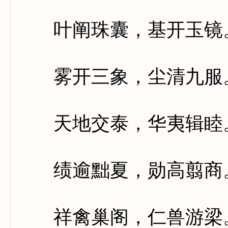
叶阐珠囊，基开玉镜。
雾开三象，尘清九服。
天地交泰，华夷辑睦。
绩逾黜夏，勋高翦商。
祥禽巢阁，仁兽游梁。