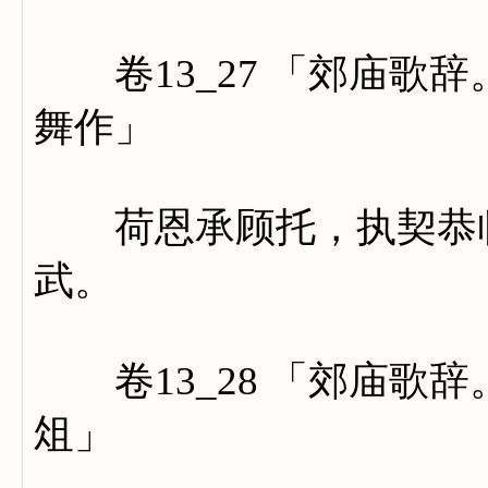
卷13_27 「郊庙歌
舞作」
荷恩承顾托，执契恭临
武。
卷13_28 「郊庙歌
俎」