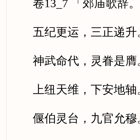
卷13_7 「郊庙歌辞
五纪更运，三正递升。
神武命代，灵眷是膺。
上纽天维，下安地轴。
偃伯灵台，九官允穆。