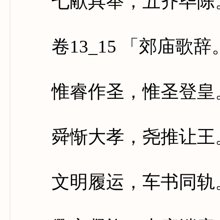
七献具举，五齐毕陈。
卷13_15 「郊庙歌
惟睿作圣，惟圣登皇。
舜惭大孝，尧推让王。
文明履运，车书同轨。