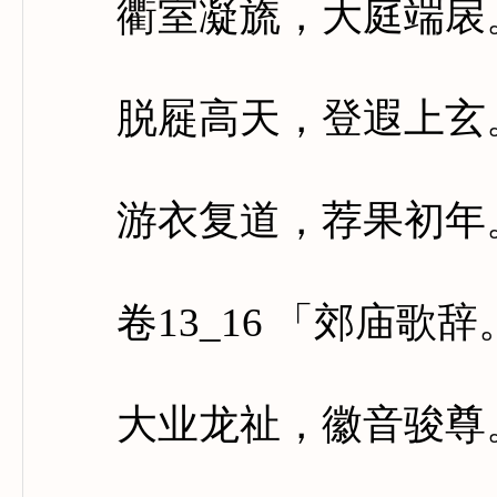
衢室凝旒，大庭端扆。
脱屣高天，登遐上玄。
游衣复道，荐果初年。
卷13_16 「郊庙歌
大业龙祉，徽音骏尊。