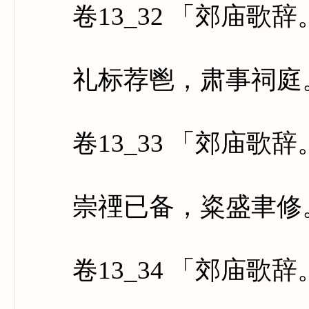
卷13_32 「郊庙歌
礼标荐鬯，肃事祠庭。
卷13_33 「郊庙歌
崇禋已备，粢盛聿修。
卷13_34 「郊庙歌