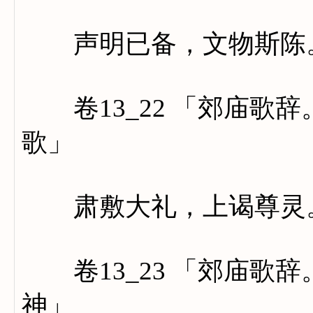
声明已备，文物斯陈。
卷13_22 「郊庙歌
歌」
肃敷大礼，上谒尊灵。
卷13_23 「郊庙歌
神」