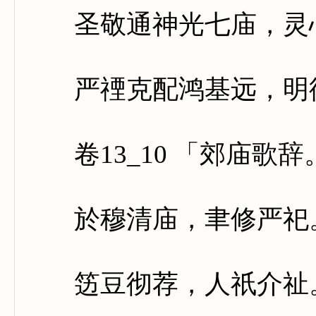
圣敬通神光七庙，灵心
严禋克配鸿基远，明德
卷13_10 「郊庙歌
於穆清庙，聿修严祀。
笾豆彻荐，人祇介祉。