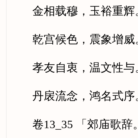
金相载穆，玉裕重辉。
乾宫候色，震象增威。
孝友自衷，温文性与。
丹扆流念，鸿名式序。
卷13_35 「郊庙歌