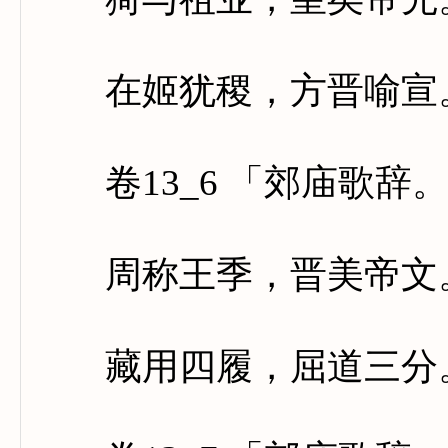
在姬犹稷，方晋喻宣。
卷13_6 「郊庙歌辞
周称王季，晋美帝文。
藏用四履，屈道三分。