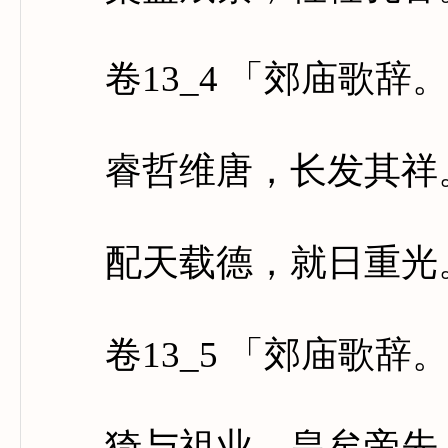
卷13_4 「郊庙歌辞
睿哲维唐，长发其祥。
配天载德，就日重光。
卷13_5 「郊庙歌辞
猗与祖业，皇矣帝先。