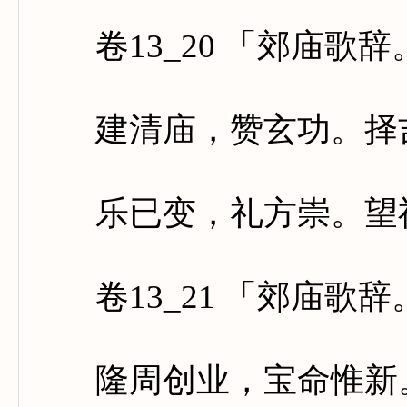
卷13_20 「郊庙歌
建清庙，赞玄功。择吉
乐已变，礼方崇。望神
卷13_21 「郊庙歌
隆周创业，宝命惟新。