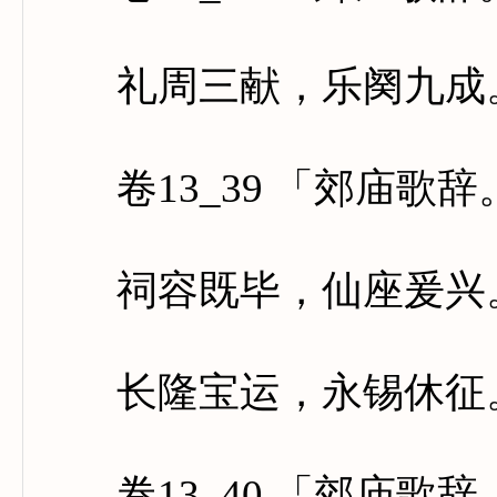
礼周三献，乐阕九成。
卷13_39 「郊庙歌
祠容既毕，仙座爰兴。
长隆宝运，永锡休征。
卷13_40 「郊庙歌