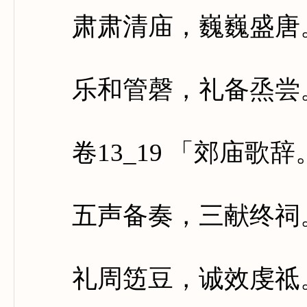
肃肃清庙，巍巍盛唐。
乐和管磬，礼备烝尝。
卷13_19 「郊庙歌
五声备奏，三献终祠。
礼周笾豆，诚效虔祗。