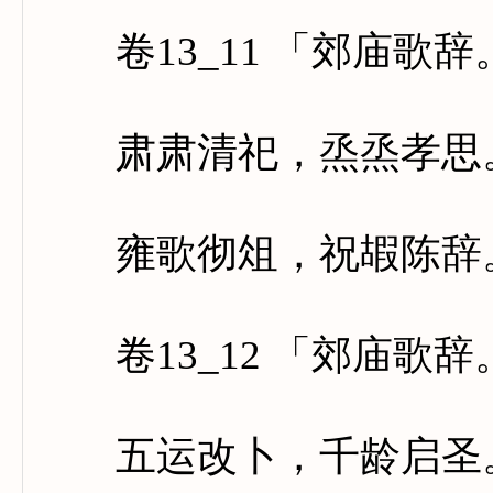
卷13_11 「郊庙歌
肃肃清祀，烝烝孝思。
雍歌彻俎，祝嘏陈辞。
卷13_12 「郊庙歌
五运改卜，千龄启圣。