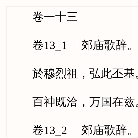
卷一十三
卷13_1 「郊庙歌辞
於穆烈祖，弘此丕基。
百神既洽，万国在兹。
卷13_2 「郊庙歌辞