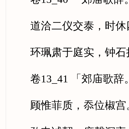
道洽二仪交泰，时休
环珮肃于庭实，钟石
卷13_41 「郊庙歌
顾惟菲质，忝位椒宫。