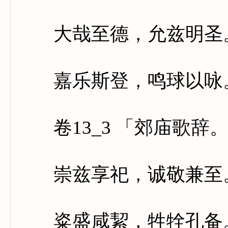
大哉至德，允兹明圣。
嘉乐斯登，鸣球以咏。
卷13_3 「郊庙歌辞
崇兹享祀，诚敬兼至。
粢盛咸絜，牲牷孔备。