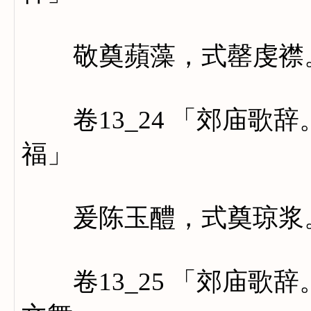
敬奠蘋藻，式罄虔襟。
卷13_24 「郊庙歌
福」
爰陈玉醴，式奠琼浆。
卷13_25 「郊庙歌