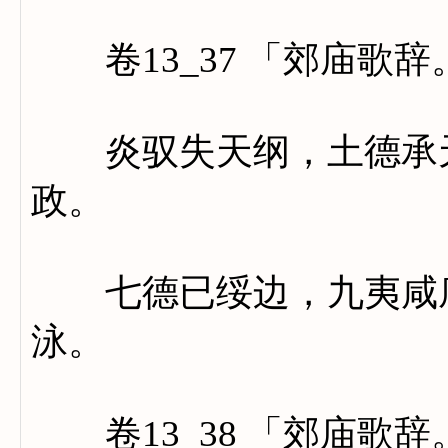
卷13_37 「郊庙歌
炎驭失天纲，土德承天
政。
七德已绥边，九夷咸底
泳。
卷13_38 「郊庙歌