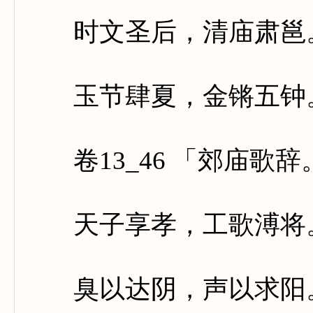
时文圣后，清庙肃邕。
玉节肆夏，金锵五钟。
卷13_46 「郊庙歌
天子享孝，工歌溥将。
臭以达阴，声以求阳。