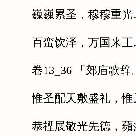
巍巍累圣，穆穆重光。
百蛮饮泽，万国来王。
卷13_36 「郊庙歌
惟圣配天敷盛礼，惟天
恭禋展敬光先德，蘋藻