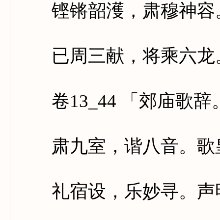
铿锵韶濩，肃穆神容。
已周三献，将乘六龙。
卷13_44 「郊庙歌
肃九室，谐八音。歌皇
礼宿设，乐妙寻。声明