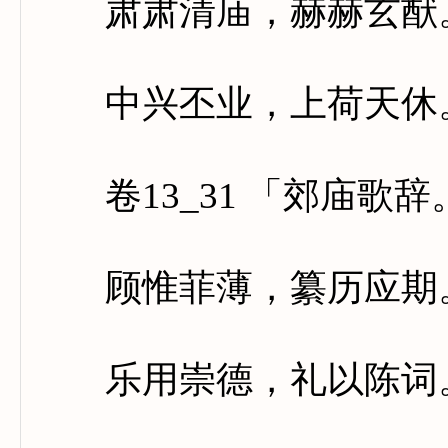
肃肃清庙，赫赫玄猷。
中兴丕业，上荷天休。
卷13_31 「郊庙歌
顾惟菲薄，纂历应期。
乐用崇德，礼以陈词。