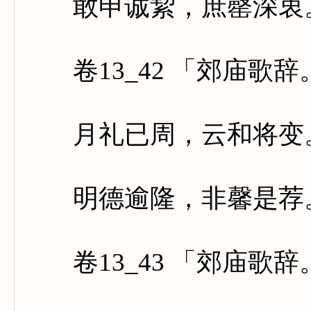
敢申诚絜，庶罄深衷。
卷13_42 「郊庙歌
月礼已周，云和将变。
明德逾隆，非馨是荐。
卷13_43 「郊庙歌