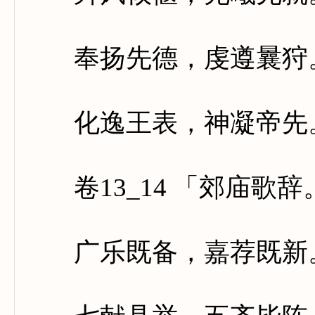
奉扬先德，虔遵曩狩。
化逸王表，神凝帝先。
卷13_14 「郊庙歌
广乐既备，嘉荐既新。