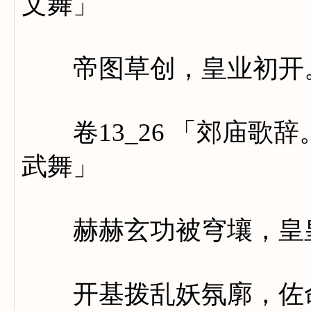
文舞」
帝图草创，皇业初开。
卷13_26 「郊庙歌
武舞」
赫赫玄功被穹壤，皇皇
开基拨乱妖氛廓，佐命