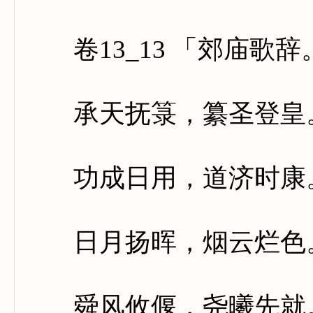
卷13_13 「郊庙歌
承天抚箓，纂圣登皇。
功成日用，道济时康。
日月扬晖，烟云烂色。
舜风攸偃，尧曦先就。