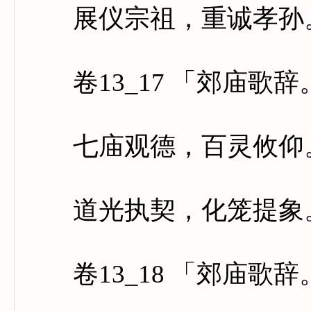
展仪宗祖，重诚孝孙。
卷13_17 「郊庙歌
七庙观德，百灵攸仰。
道光执契，化笼提象。
卷13_18 「郊庙歌