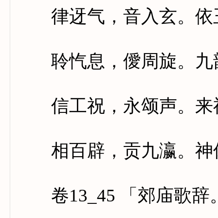
律迓气，音入玄。依玉
聆忾息，僾周旋。九韶
信工祝，永颂声。来祖
相百辟，贡九瀛。神休
卷13_45 「郊庙歌