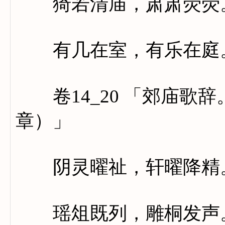
猗若清庙，肃肃荧荧。
有几在室，有乐在庭。
卷14_20 「郊庙歌
章）」
阴灵曜祉，轩曜降精。
瑶俎既列，雕桐发声。