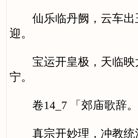
仙乐临丹阙，云车出玉
迎。
宝运开皇极，天临映太
宁。
卷14_7 「郊庙歌辞
真宗开妙理，冲教统清