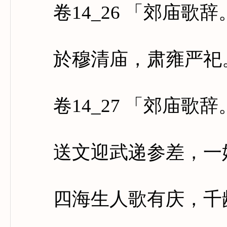
卷14_26 「郊庙歌
於穆清庙，肃雍严祀。
卷14_27 「郊庙歌
送文迎武递参差，一始
四海生人歌有庆，千龄