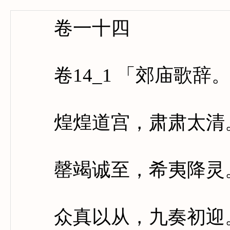
卷一十四
卷14_1 「郊庙歌辞
煌煌道宫，肃肃太清。
罄竭诚至，希夷降灵。
众真以从，九奏初迎。