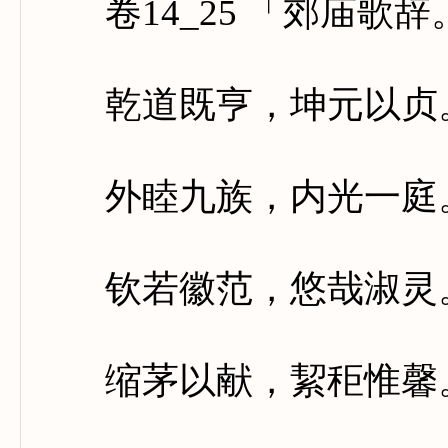
卷14_25 「郊庙歌
乾道既亨，坤元以贞。
外睦九族，内光一庭。
钦若徽范，悠哉淑灵。
缩茅以献，絜秬惟馨。