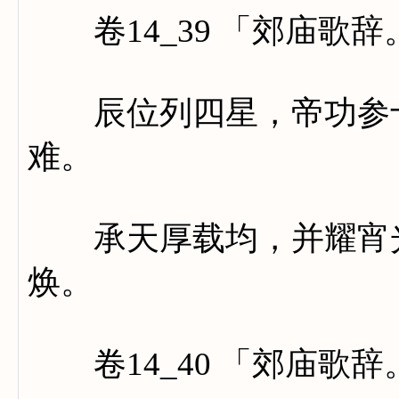
卷14_39 「郊庙歌
辰位列四星，帝功参十
难。
承天厚载均，并耀宵光
焕。
卷14_40 「郊庙歌