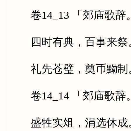
卷14_13 「郊庙歌
四时有典，百事来祭。
礼先苍璧，奠币黝制。
卷14_14 「郊庙歌
盛牲实俎，涓选休成。