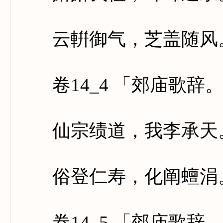
云輧御气，芝盖随风。
卷14_4 「郊庙歌辞
仙宗绩道，我李承天。
俗登仁寿，化阐蟺涓。
卷14_5 「郊庙歌辞