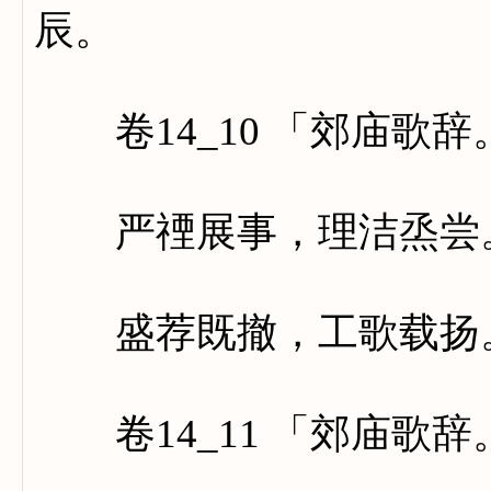
辰。
卷14_10 「郊庙歌
严禋展事，理洁烝尝。
盛荐既撤，工歌载扬。
卷14_11 「郊庙歌