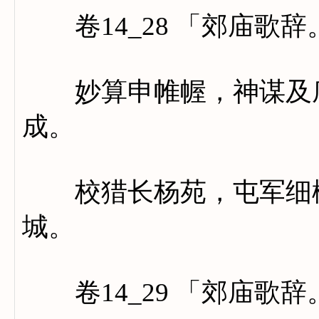
卷14_28 「郊庙歌
妙算申帷幄，神谋及庙
成。
校猎长杨苑，屯军细柳
城。
卷14_29 「郊庙歌