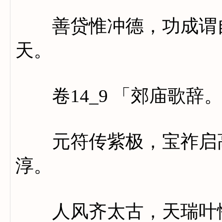
善贷惟冲德，功成谓自
天。
卷14_9 「郊庙歌辞
元符传紫极，宝祚启高
淳。
人风齐太古，天瑞叶惟