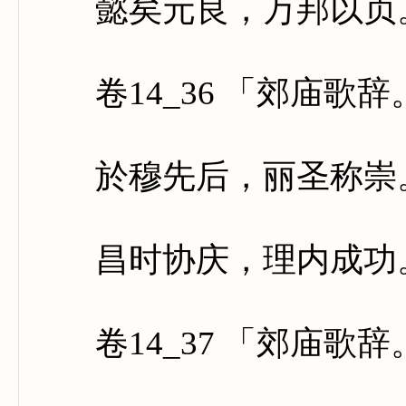
懿矣元良，万邦以贞。
卷14_36 「郊庙歌
於穆先后，丽圣称崇。
昌时协庆，理内成功。
卷14_37 「郊庙歌