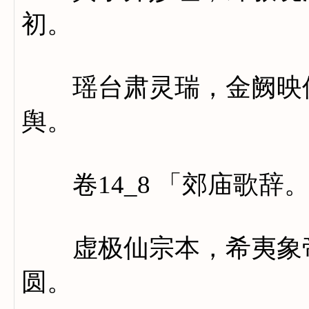
初。
瑶台肃灵瑞，金阙映仙
舆。
卷14_8 「郊庙歌辞
虚极仙宗本，希夷象帝
圆。