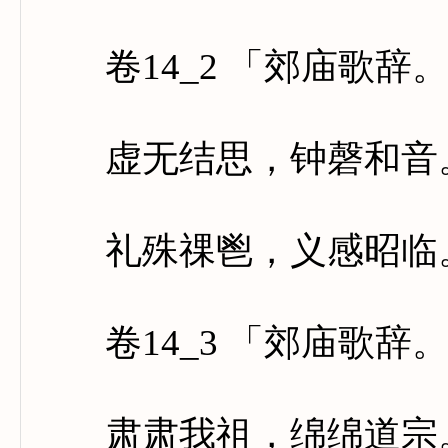
卷14_2 「郊庙歌辞
虚无结思，钟磬和音。
礼殊祼鬯，义感昭临。
卷14_3 「郊庙歌辞
肃肃我祖，绵绵道宗。