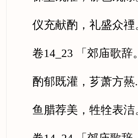
仪充献酌，礼盛众禋。
卷14_23 「郊庙歌
酌郁既灌，芗萧方爇.
鱼腊荐美，牲牷表洁。