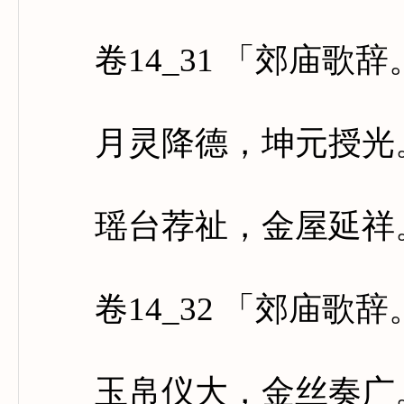
卷14_31 「郊庙歌
月灵降德，坤元授光。
瑶台荐祉，金屋延祥。
卷14_32 「郊庙歌
玉帛仪大，金丝奏广。