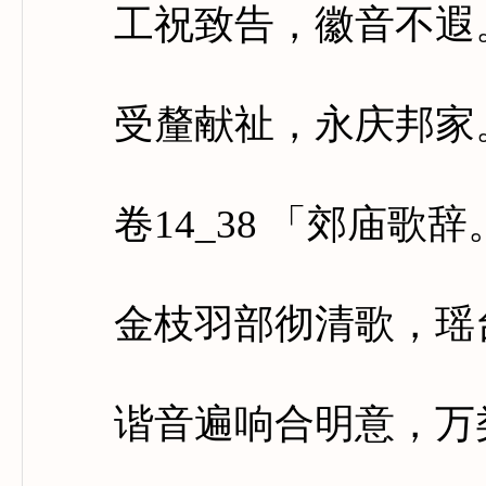
工祝致告，徽音不遐。
受釐献祉，永庆邦家
卷14_38 「郊庙歌
金枝羽部彻清歌，瑶台
谐音遍响合明意，万类