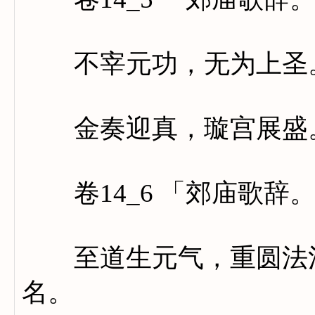
不宰元功，无为上圣。
金奏迎真，璇宫展盛。
卷14_6 「郊庙歌辞
至道生元气，重圆法混
名。