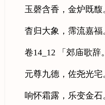
玉磬含香，金炉既馥。
杳归大象，霈流嘉福。
卷14_12 「郊庙歌
元尊九德，佐尧光宅。
响怀霜露，乐变金石。