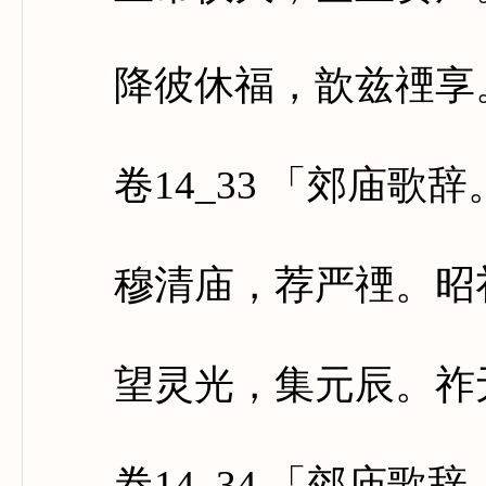
降彼休福，歆兹禋享。
卷14_33 「郊庙歌
穆清庙，荐严禋。昭礼
望灵光，集元辰。祚无
卷14_34 「郊庙歌