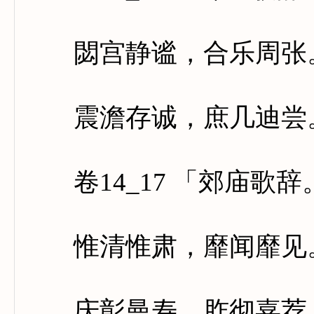
閟宫静谧，合乐周张。
震澹存诚，庶几迪尝。
卷14_17 「郊庙歌
惟清惟肃，靡闻靡见。
庆彰曼寿，胙彻嘉荐。