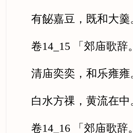
有飶嘉豆，既和大羹。
卷14_15 「郊庙歌
清庙奕奕，和乐雍雍。
白水方祼，黄流在中。
卷14_16 「郊庙歌