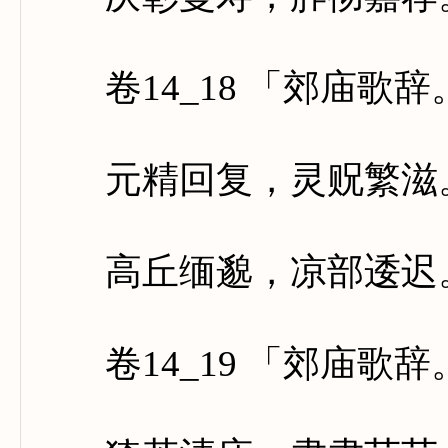
卷14_18 「郊庙歌
元精回复，灵贶繁滋。
高丘缅邈，凉部逶迟。
卷14_19 「郊庙歌