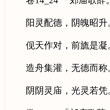
卷14_24 「郊庙歌
阳灵配德，阴魄昭升。
伣天作对，前旒是凝。
造舟集灌，无德而称。
阴阴灵庙，光灵若凭。