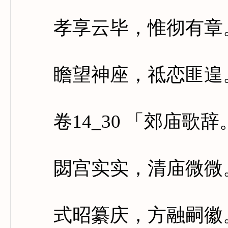
孝享云毕，惟彻有章。
瞻望神座，祗恋匪遑。
卷14_30 「郊庙歌
閟宫实实，清庙微微。
式昭纂庆，方融嗣徽。