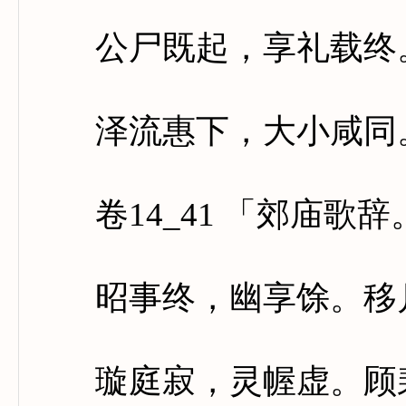
公尸既起，享礼载终。
泽流惠下，大小咸同
卷14_41 「郊庙歌
昭事终，幽享馀。移月
璇庭寂，灵幄虚。顾裴