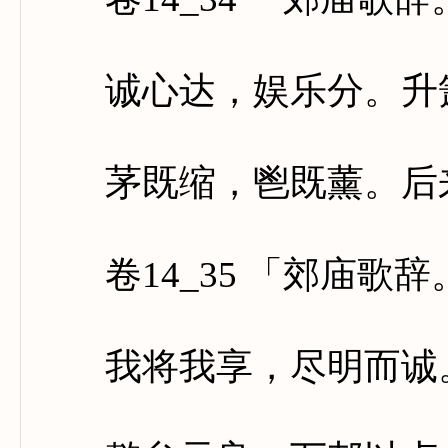
诚心达，娱乐分。升箫
茅既缩，鬯既薰。后来
卷14_35 「郊庙歌
我将我享，尽明而诚。