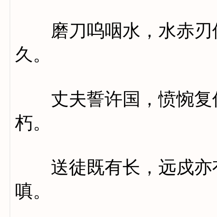
磨刀呜咽水，水赤刃伤
久。
丈夫誓许国，愤惋复何
朽。
送徒既有长，远戍亦有
嗔。