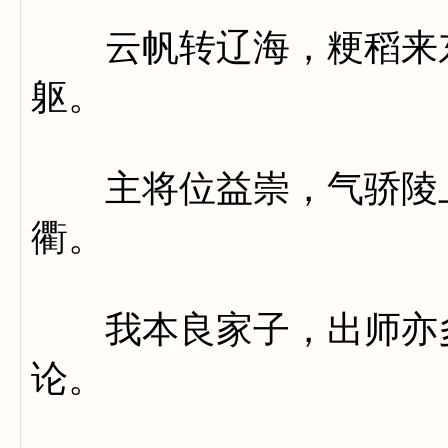
云帆转辽海，粳稻来东
躯。
主将位益崇，气骄陵上
衢。
我本良家子，出师亦多
论。