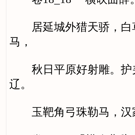
居延城外猎天骄，白草
马，
秋日平原好射雕。护羌
辽。
玉靶角弓珠勒马，汉家