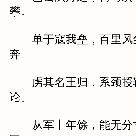
攀。
单于寇我垒，百里风尘
奔。
虏其名王归，系颈授辕
论。
从军十年馀，能无分寸