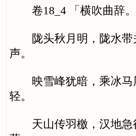
卷18_4 「横吹曲辞
陇头秋月明，陇水带关
声。
映雪峰犹暗，乘冰马屡
轻。
天山传羽檄，汉地急征