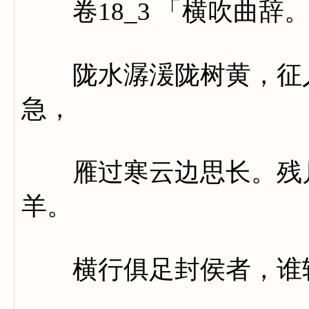
卷18_3 「横吹曲辞
陇水潺湲陇树黄，征人
急，
雁过寒云边思长。残月
羊。
横行俱足封侯者，谁斩