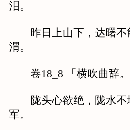
泪。
昨日上山下，达曙不能
渭。
卷18_8 「横吹曲辞
陇头心欲绝，陇水不堪
军。