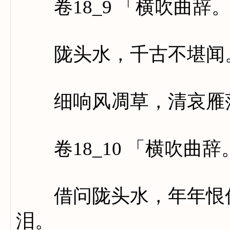
卷18_9 「横吹曲辞
陇头水，千古不堪闻。
细响风凋草，清哀雁
卷18_10 「横吹曲辞
借问陇头水，年年恨何
泪。