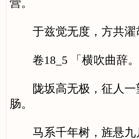
营。
于兹觉无度，方共濯
卷18_5 「横吹曲辞
陇坂高无极，征人一望
肠。
马系千年树，旌悬九月