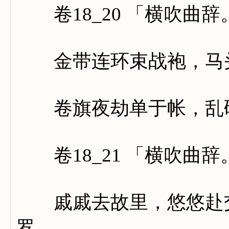
卷18_20 「横吹曲辞
金带连环束战袍，马头
卷旗夜劫单于帐，乱斫
卷18_21 「横吹曲
戚戚去故里，悠悠赴交
罗。