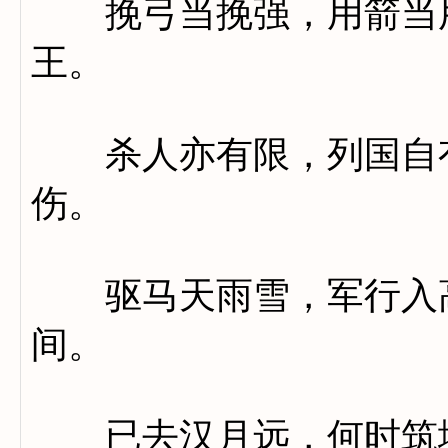
挽弓当挽强，用箭当用
王。
杀人亦有限，列国自有
伤。
驱马天雨雪，军行入高
间。
已去汉月远，何时筑城