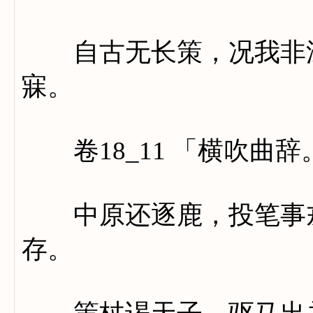
自古无长策，况我非深
寐。
卷18_11 「横吹曲辞
中原还逐鹿，投笔事戎
存。