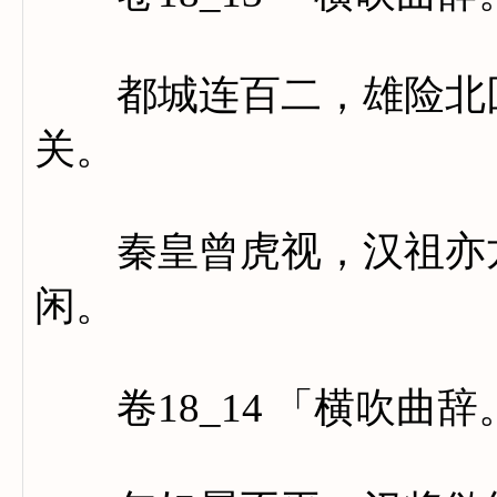
都城连百二，雄险北回
关。
秦皇曾虎视，汉祖亦龙
闲。
卷18_14 「横吹曲辞