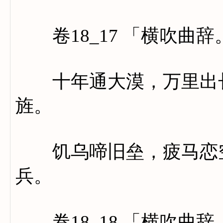
卷18_17 「横吹曲辞
十年通大漠，万里出长
旌。
饥乌啼旧垒，疲马恋空
兵。
卷18_18 「横吹曲辞