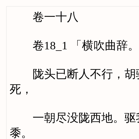
卷一十八
卷18_1 「横吹曲辞
陇头已断人不行，胡骑
死，
一朝尽没陇西地。驱我
黍。