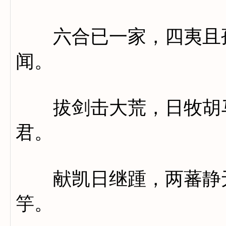
六合已一家，四夷且孤
闻。
拔剑击大荒，日牧胡马
君。
献凯日继踵，两蕃静无
竽。