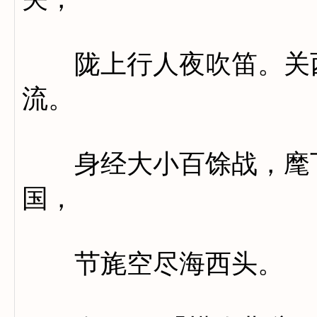
陇上行人夜吹笛。关西
流。
身经大小百馀战，麾下
国，
节旄空尽海西头。