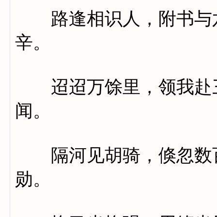
路逢相识人，附书与六
辛。
迢迢万馀里，领我赴三
闻。
隔河见胡骑，倏忽数百
勋。