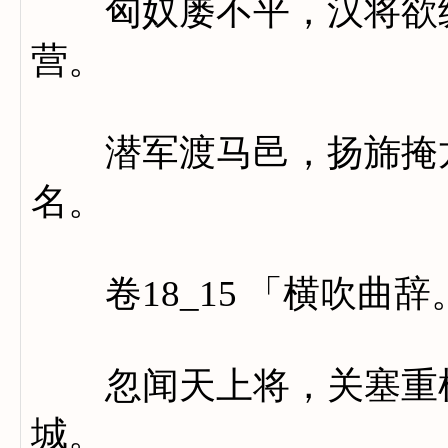
匈奴屡不平，汉将欲纵
营。
潜军渡马邑，扬旆掩龙
名。
卷18_15 「横吹曲辞
忽闻天上将，关塞重横
城。