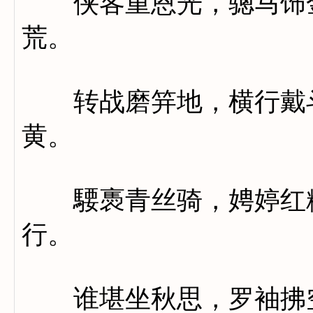
侠客重恩光，骢马饰金
荒。
转战磨笄地，横行戴斗
黄。
騕褭青丝骑，娉婷红粉
行。
谁堪坐秋思，罗袖拂