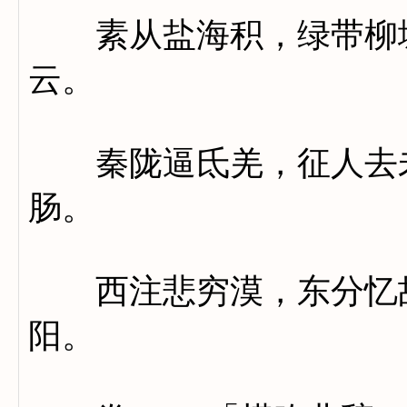
素从盐海积，绿带柳城
云。
秦陇逼氐羌，征人去未
肠。
西注悲穷漠，东分忆故
阳。