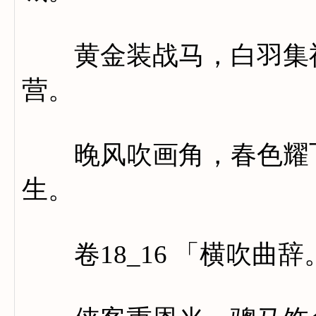
黄金装战马，白羽集神
营。
晚风吹画角，春色耀飞
生。
卷18_16 「横吹曲辞