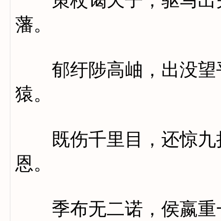
策杖谒天子，驱马出关
藩。
郁纡陟高岫，出没望平
猿。
既伤千里目，还惊九折
恩。
季布无二诺，侯嬴重一