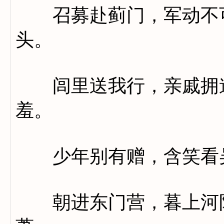
召募赴蓟门，军动不可
头。
闾里送我行，亲戚拥道
羞。
少年别有赠，含笑看
朝进东门营，暮上河阳