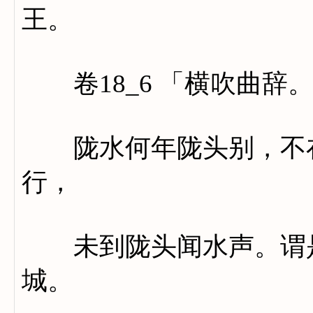
王。
卷18_6 「横吹曲辞
陇水何年陇头别，不在
行，
未到陇头闻水声。谓是
城。