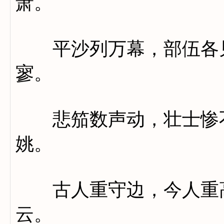
萧。
平沙列万幕，部伍各见
寥。
悲笳数声动，壮士惨不
姚。
古人重守边，今人重高
云。