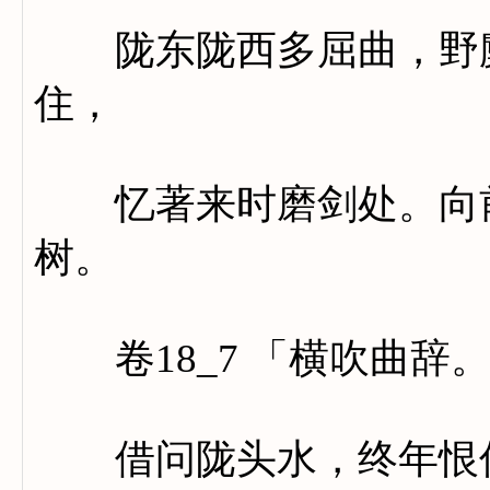
陇东陇西多屈曲，野麋
住，
忆著来时磨剑处。向前
树。
卷18_7 「横吹曲辞
借问陇头水，终年恨何