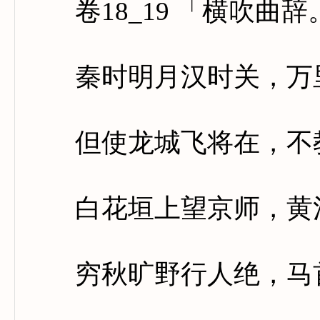
卷18_19 「横吹曲辞
秦时明月汉时关，万里
但使龙城飞将在，不教
白花垣上望京师，黄河
穷秋旷野行人绝，马首