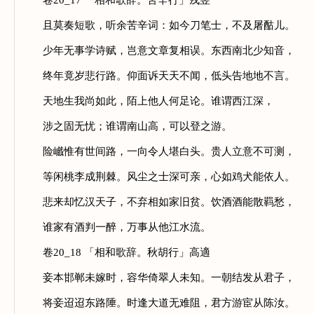
卷20_17 「相和歌辞。苦辛行」戎昱
且莫奏短歌，听余苦辛词：如今刀笔士，不及屠酤儿。
少年无事学诗赋，岂意文章复相误。东西南北少知音，
终年竟岁悲行路。仰面诉天天不闻，低头告地地不言。
天地生我尚如此，陌上他人何足论。谁谓西江深，
涉之固无忧；谁谓南山高，可以登之游。
险巇惟有世间路，一向令人堪白头。贵人立意不可测，
等闲桃李成荆棘。风尘之士深可亲，心如鸡犬能依人。
悲来却忆汉天子，不弃相如家旧贫。饮酒酒能散羁愁，
谁家有酒判一醉，万事从他江水流。
卷20_18 「相和歌辞。秋胡行」高適
妾本邯郸未嫁时，容华倚翠人未知。一朝结发从君子，
将妾迢迢东路陲。时逢大道无难阻，君方游宦从陈汝。