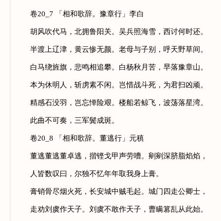
卷20_7 「相和歌辞。豫章行」李白
胡风吹代马，北拥鲁阳关。吴兵照海雪，西讨何时还。
半渡上辽津，黄云惨无颜。老母与子别，呼天野草间。
白马绕旌旗，悲鸣相追攀。白杨秋月苦，早落豫章山。
本为休明人，斩虏素不闲。岂惜战斗死，为君扫凶顽。
精感石没羽，岂忘惮险艰。楼船若鲸飞，波荡落星湾。
此曲不可奏，三军鬓成斑。
卷20_8 「相和歌辞。董逃行」元稹
董逃董逃董卓逃，揩铿戈甲声劳嘈。剜剜深脐脂焰焰，
人皆数叹曰，尔独不忆年年取我身上膏。
膏销骨尽烟火死，长安城中贼毛起。城门四走公卿士，
走劝刘虞作天子。刘虞不敢作天子，曹瞒篡乱从此始。