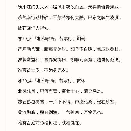
晚来江门失大木，猛风中夜吹白屋。天兵断斩青海戎，
杀气南行动坤轴，不尔苦寒何太酷。巴东之峡生凌凘，
彼苍回轩人得知。
卷20_3 「相和歌辞。苦寒行」刘驾
严寒动八荒，藾藾无休时。阳乌不自暖，雪压扶桑枝。
岁暮寒益壮，青春安得归。朔雁到南海，越禽何处飞。
谁言贫士叹，不为身无衣。
卷20_4 「相和歌辞。苦寒行」贯休
北风北风，职何严毒，摧壮士心，缩金乌足。
冻云嚣嚣碍雪，一片下不得。声绕枯桑，根在沙塞。
黄河彻底，顽直到海。一气搏束，万物无态。
唯有吾庭前杉松树枝，枝枝健在。