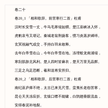
卷二十
卷20_1 「相和歌辞。前苦寒行二首」杜甫
汉时长安雪一丈，牛马毛寒缩如猬。楚江巫峡冰入怀，
虎豹哀号又堪记。秦城老翁荆扬客，惯习炎蒸岁絺绤。
玄冥祝融气或交，手持白羽未敢释。
去年白帝雪在山，今年白帝雪在地。冻埋蛟龙南浦缩，
寒刮肌肤北风利。楚人四时皆麻衣，楚天万里无晶辉。
三足之乌足恐断，羲和送将安所归。
卷20_2 「相和歌辞。后苦寒行二首」杜甫
南纪巫庐瘴不绝，太古已来无尺雪。蛮夷长老怨苦寒，
昆仑天关冻应折。玄猿口噤不能啸，白鹄翅垂眼流血，
安得春泥补地裂。