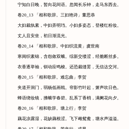
宁知白日晚，暂向花间语。忽闻长乐钟，走马东西去。
卷20_13 「相和歌辞。三妇艳诗」董思恭
大妇裁纨素，中妇弄明珰。小妇多姿态，登楼红粉妆。
丈人且安坐，初日渐流光。
卷20_14 「相和歌辞。中妇织流黄」虞世南
寒闺织素锦，含怨敛双蛾。综新交缕涩，经脆断丝多。
衣香逐举袖，钏动应鸣梭。还恐裁缝罢，无信达交河。
卷20_15 「相和歌辞。难忘曲」李贺
夹道开洞门，弱杨低画戟。帘影竹叶起，箫声吹日色。
蜂语绕妆镜，拂蛾学春碧。乱系丁香梢，满阑花向夕。
卷20_16 「相和歌辞。塘上行」李贺
藕花凉露湿，花缺藕根涩。飞下雌鸳鸯，塘水声溢溢。