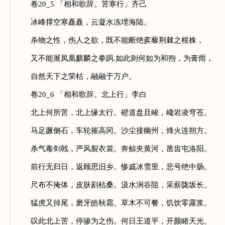
卷20_5 「相和歌辞。苦寒行」齐己
冰峰撑空寒矗矗，云凝水冻埋海陆。
杀物之性，伤人之欲，既不能断绝蒺藜荆棘之根株，
又不能展凤凰麒麟之拳跼.如此则何如为和煦，为膏雨，
自然天下之荣枯，融融于万户。
卷20_6 「相和歌辞。北上行」李白
北上何所苦，北上缘太行。磴道盘且峻，巉岩凌穹苍。
马足蹶侧石，车轮摧高冈。沙尘接幽州，烽火连朔方。
杀气毒剑戟，严风裂衣裳。奔鲸夹黄河，凿齿屯洛阳。
前行无归日，返顾思旧乡。惨戚冰雪里，悲号绝中肠。
尺布不掩体，皮肤剧枯桑。汲水涧谷阻，采薪陇坂长。
猛虎又掉尾，磨牙皓秋霜。草木不可餐，饥饮零露浆。
叹此北上苦，停骖为之伤。何日王道平，开颜睹天光。