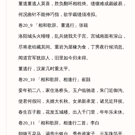
董逃董逃人莫喜，胜负翻环相枕倚。缝缀难成裁破易，
何况曲针不能伸巧指，欲学裁缝须准拟。
卷20_9 「相和歌辞。董逃行」张籍
洛阳城头火曈曈，乱兵烧我天子宫。宫城南面有深山，
尽将老幼藏其间。重岩为屋橡为食，丁男夜行候消息。
闻道官军犹掠人，旧里如今归未得。
董逃行，汉家几时重太平。
卷20_10 「相和歌辞。相逢行」崔颢
妾年初二八，家住洛桥头。玉户临驰道，朱门近御沟。
使君何假问，夫婿大长秋。女弟新承宠，诸兄近拜侯。
春生百子殿，花发五城楼。出入千门里，年年乐未休。
卷20_11 「相和歌辞。相逢行二首」李白
朝骑五花马，谒帝出银台。秀色谁家子，云车珠箔开。