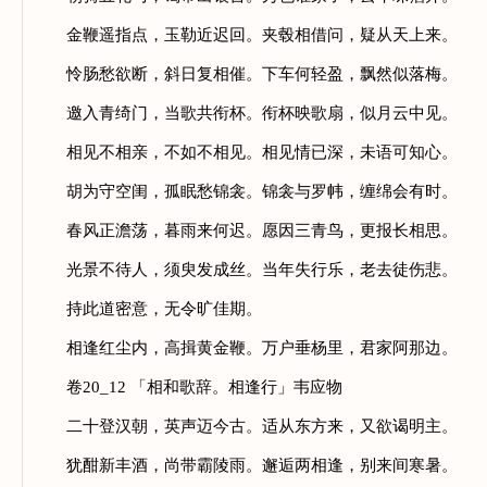
金鞭遥指点，玉勒近迟回。夹毂相借问，疑从天上来。
怜肠愁欲断，斜日复相催。下车何轻盈，飘然似落梅。
邀入青绮门，当歌共衔杯。衔杯映歌扇，似月云中见。
相见不相亲，不如不相见。相见情已深，未语可知心。
胡为守空闺，孤眠愁锦衾。锦衾与罗帏，缠绵会有时。
春风正澹荡，暮雨来何迟。愿因三青鸟，更报长相思。
光景不待人，须臾发成丝。当年失行乐，老去徒伤悲。
持此道密意，无令旷佳期。
相逢红尘内，高揖黄金鞭。万户垂杨里，君家阿那边。
卷20_12 「相和歌辞。相逢行」韦应物
二十登汉朝，英声迈今古。适从东方来，又欲谒明主。
犹酣新丰酒，尚带霸陵雨。邂逅两相逢，别来间寒暑。