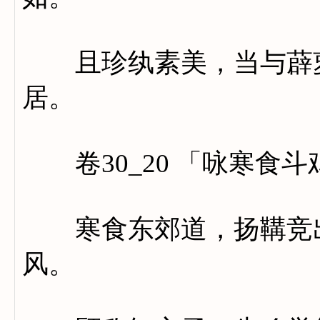
且珍纨素美，当与薜萝
居。
卷30_20 「咏寒食
寒食东郊道，扬鞲竞出
风。