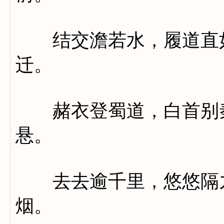
结交澹若水，履道直如
迁。
赭衣登蜀道，白首别秦
悬。
去去逾千里，悠悠隔九
烟。