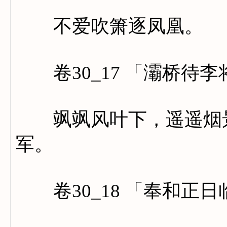
不爱吹箫逐凤凰。
卷30_17 「灞桥待李
飒飒风叶下，遥遥烟景
军。
卷30_18 「奉和正日