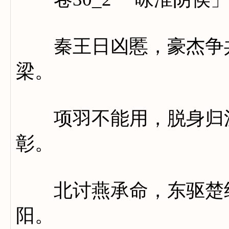
秦王日凶慝，豪杰争共
梁。
项羽不能用，脱身归汉
彰。
北讨燕承命，东驱楚绝
阳。