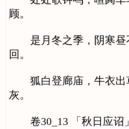
顾。
是月冬之季，阴寒昼不
回。
狐白登廊庙，牛衣出草
灰。
卷30_13 「秋日应诏