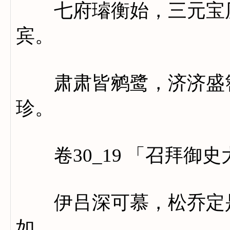
七府璿衡始，三元宝历
宾。
肃肃皆鹓鹭，济济盛簪
珍。
卷30_19 「召拜御
伊吕深可慕，松乔定是
如。