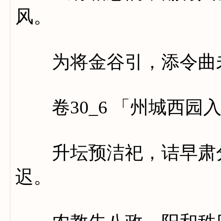
风。
为将金谷引，添令曲
卷30_6 「州城西园
升坛预洁祀，诘早肃分
迟。