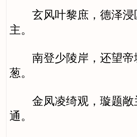
玄风叶黎庶，德泽浸区
主。
南登少陵岸，还望帝城
葱。
金凤凌绮观，璇题敞兰
通。