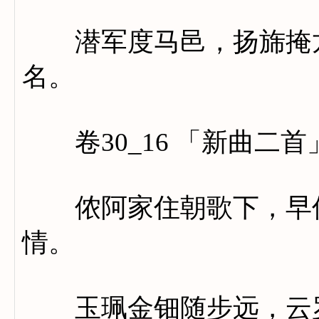
潜军度马邑，扬旆掩龙
名。
卷30_16 「新曲二首
侬阿家住朝歌下，早传
情。
玉珮金钿随步远，云罗