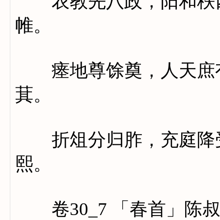
农教先八政，阳和秩四
帷。
瘗地尊馀奠，人天庶有
萁。
折俎分归胙，充庭降受
熙。
卷30_7 「春首」陈