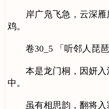
岸广凫飞急，云深雁度
鸡。
卷30_5 「听邻人琵
本是龙门桐，因妍入汉
中。
虽有相思韵，翻将入塞