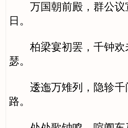
万国朝前殿，群公议宣
日。
柏梁宴初罢，千钟欢未
瑟。
逶迤万雉列，隐轸千闾
路。
处处歌钟鸣，喧阗车马