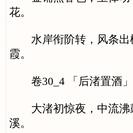
花。
水岸衔阶转，风条出柳
霞。
卷30_4 「后渚置酒
大渚初惊夜，中流沸鼓
溪。