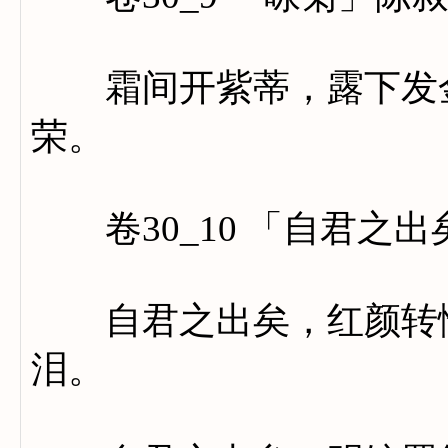
霜间开紫蒂，露下发金
荣。
卷30_10 「自君之
自君之出矣，红颜转憔
泪。