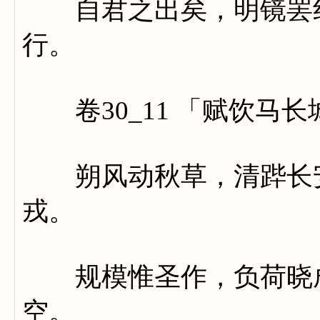
自君之出矣，明镜罢红
行。
卷30_11 「赋饮马长
朔风动秋草，清跸长安
戎。
规模惟圣作，负荷晓成
空。