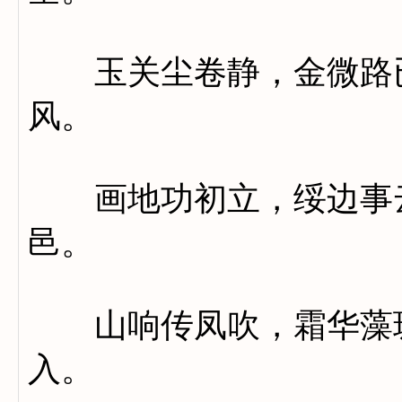
玉关尘卷静，金微路已
风。
画地功初立，绥边事云
邑。
山响传凤吹，霜华藻琼
入。