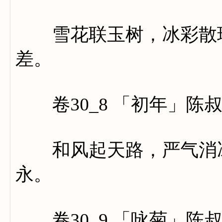
雪花联玉树，冰彩散瑶
差。
卷30_8 「初年」陈
和风起天路，严气消冰
永。
卷30_9 「咏菊」陈