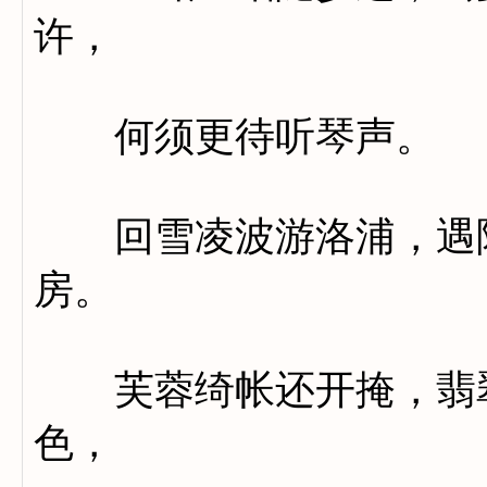
许，
何须更待听琴声。
回雪凌波游洛浦，遇陈
房。
芙蓉绮帐还开掩，翡翠
色，