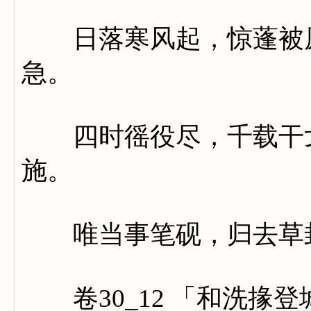
日落寒风起，惊蓬被原
急。
四时徭役尽，千载干戈
施。
唯当事笔砚，归去草
卷30_12 「和洗掾