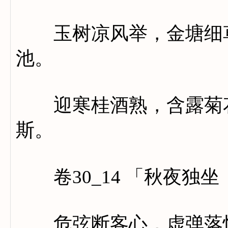
玉树凉风举，金塘细草
池。
迎寒桂酒熟，含露菊花
斯。
卷30_14 「秋夜独
危弦断客心，虚弹落惊