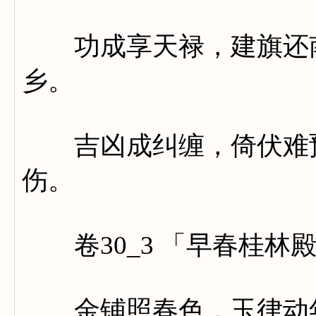
功成享天禄，建旗还南
乡。
吉凶成纠缠，倚伏难预
伤。
卷30_3 「早春桂林
金铺照春色，玉律动年