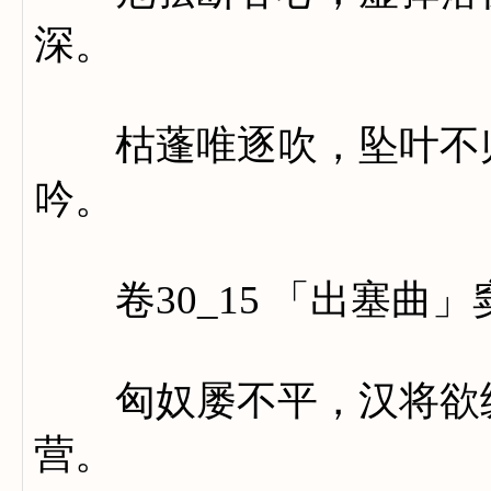
深。
枯蓬唯逐吹，坠叶不归
吟。
卷30_15 「出塞曲」
匈奴屡不平，汉将欲纵
营。