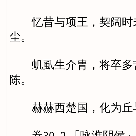
忆昔与项王，契阔时未
尘。
虮虱生介胄，将卒多苦
陈。
赫赫西楚国，化为丘
卷30_2 「咏淮阴侯