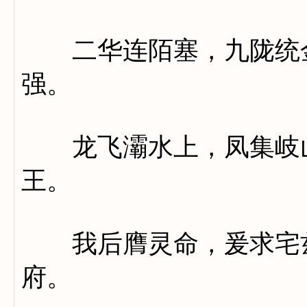
二华连陌塞，九陇统金
强。
龙飞灞水上，凤集岐山
王。
我后膺灵命，爰求宅兹
府。