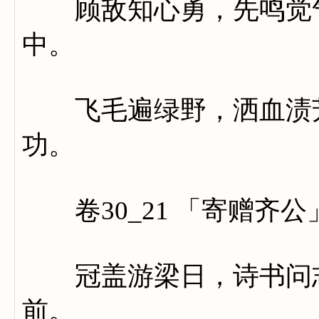
顾敌知心勇，先鸣觉气
中。
飞毛遍绿野，洒血渍芳
功。
卷30_21 「寄赠齐公
冠盖游梁日，诗书问志
前。