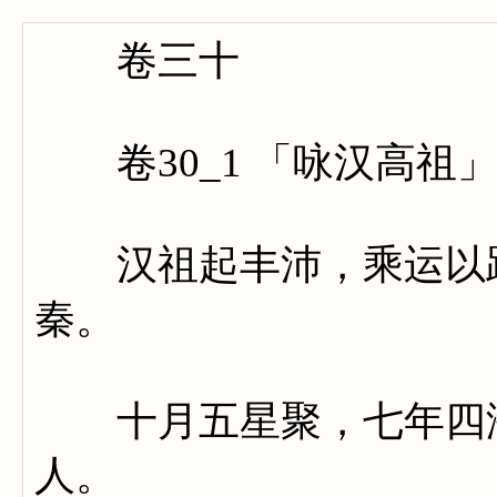
卷三十
卷30_1 「咏汉高祖
汉祖起丰沛，乘运以跃
秦。
十月五星聚，七年四海
人。