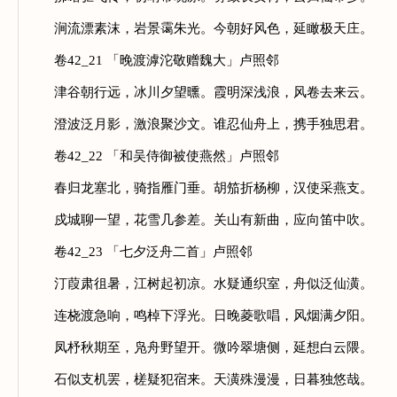
涧流漂素沫，岩景霭朱光。今朝好风色，延瞰极天庄。
卷42_21 「晚渡滹沱敬赠魏大」卢照邻
津谷朝行远，冰川夕望曛。霞明深浅浪，风卷去来云。
澄波泛月影，激浪聚沙文。谁忍仙舟上，携手独思君。
卷42_22 「和吴侍御被使燕然」卢照邻
春归龙塞北，骑指雁门垂。胡笳折杨柳，汉使采燕支。
戍城聊一望，花雪几参差。关山有新曲，应向笛中吹。
卷42_23 「七夕泛舟二首」卢照邻
汀葭肃徂暑，江树起初凉。水疑通织室，舟似泛仙潢。
连桡渡急响，鸣棹下浮光。日晚菱歌唱，风烟满夕阳。
凤杼秋期至，凫舟野望开。微吟翠塘侧，延想白云隈。
石似支机罢，槎疑犯宿来。天潢殊漫漫，日暮独悠哉。