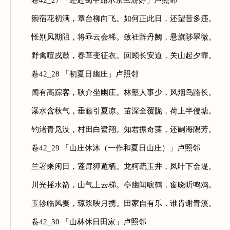
卷42_27 「还赴蜀中贻示京邑游好」卢照邻
籞宿花初满，章台柳向飞。如何正此日，还望昔多违。
怅别风期阻，将乖云会稀。敛衽辞丹阙，悬旗陟翠微。
野禽喧戍鼓，春草变征衣。回顾长安道，关山起夕霏。
卷42_28 「初夏日幽庄」卢照邻
闻有高踪客，耿介坐幽庄。林壑人事少，风烟鸟路长。
瀑水含秋气，垂藤引夏凉。苗深全覆陇，荷上半侵塘。
钓渚青凫没，村田白鹭翔。知君振奇藻，还嗣海隅芳。
卷42_29 「山庄休沐（一作和夏日山庄）」卢照邻
兰署乘闲日，蓬扉狎遁栖。龙柯疏玉井，凤叶下金堤。
川光摇水箭，山气上云梯。亭幽闻唳鹤，窗晓听鸣鸡。
玉轸临风奏，琼浆映月携。田家自有乐，谁肯谢青溪。
卷42_30 「山林休日田家」卢照邻