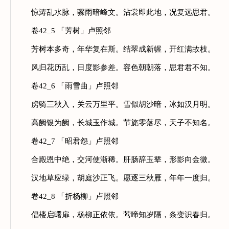
惊涛乱水脉，骤雨暗峰文。沾裳即此地，况复远思君。
卷42_5 「芳树」卢照邻
芳树本多奇，年华复在斯。结翠成新幄，开红满故枝。
风归花历乱，日度影参差。容色朝朝落，思君君不知。
卷42_6 「雨雪曲」卢照邻
虏骑三秋入，关云万里平。雪似胡沙暗，冰如汉月明。
高阙银为阙，长城玉作城。节旄零落尽，天子不知名。
卷42_7 「昭君怨」卢照邻
合殿恩中绝，交河使渐稀。肝肠辞玉辇，形影向金微。
汉地草应绿，胡庭沙正飞。愿逐三秋雁，年年一度归。
卷42_8 「折杨柳」卢照邻
倡楼启曙扉，杨柳正依依。莺啼知岁隔，条变识春归。