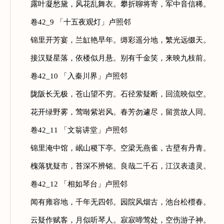
露叶凝愁黛，风花乱舞衣。攀折聊将寄，军中音信稀。
卷42_9 「十五夜观灯」卢照邻
锦里开芳宴，兰缸艳早年。缛彩遥分地，繁光远缀天。
接汉疑星落，依楼似月悬。别有千金笑，来映九枝前。
卷42_10 「入秦川界」卢照邻
陇阪长无极，苍山望不穷。石径萦疑断，回流映似空。
花开绿野雾，莺啭紫岩风。春芳勿遽尽，留赏故人同。
卷42_11 「文翁讲堂」卢照邻
锦里淹中馆，岷山稷下亭。空梁无燕雀，古壁有丹青。
槐落犹疑市，苔深不辨铭。良哉二千石，江汉表遗灵。
卷42_12 「相如琴台」卢照邻
闻有雍容地，千年无四邻。园院风烟古，池台松槚春。
云疑作赋客，月似听琴人。寂寂啼莺处，空伤游子神。