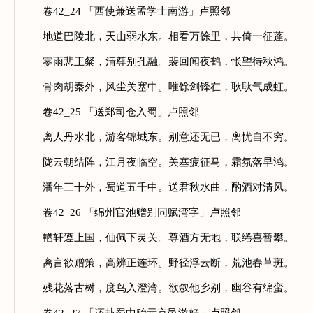
卷42_24 「西使兼送孟学士南游」卢照邻
地道巴陵北，天山弱水东。相看万馀里，共倚一征蓬。
零雨悲王粲，清尊别孔融。裴回闻夜鹤，怅望待秋鸿。
骨肉胡秦外，风尘关塞中。唯馀剑锋在，耿耿气成虹。
卷42_25 「送郑司仓入蜀」卢照邻
离人丹水北，游客锦城东。别意还无已，离忧自不穷。
陇云朝结阵，江月夜临空。关塞疲征马，霜氛落早鸿。
潘年三十外，蜀道五千中。送君秋水曲，酌酒对清风。
卷42_26 「绵州官池赠别同赋湾字」卢照邻
輶轩遵上国，仙佩下灵关。尊酒方无地，联绻喜暂攀。
离言欲赠策，高辨正连环。野径浮云断，荒池春草斑。
残花落古树，度鸟入澄湾。欲叙他乡别，幽谷有绵蛮。