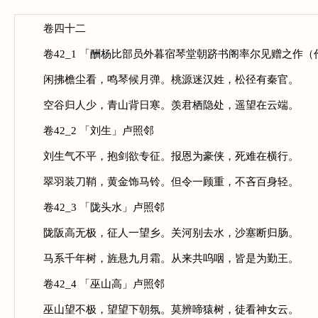
卷四十二
卷42_1 「酬杨比部员外暮宿琴堂朝跻书阁率尔见赠之作（
闲拂檐尘看，鸣琴候月弹。桃源迷汉姓，松径有秦官。
空谷归人少，青山背日寒。羡君栖隐处，遥望在云端。
卷42_2 「刘生」卢照邻
刘生气不平，抱剑欲专征。报恩为豪侠，死难在横行。
翠羽装刀鞘，黄金饰马铃。但令一顾重，不吝百身轻。
卷42_3 「陇头水」卢照邻
陇阪高无极，征人一望乡。关河别去水，沙塞断归肠。
马系千年树，旌悬九月霜。从来共呜咽，皆是为勤王。
卷42_4 「巫山高」卢照邻
巫山望不极，望望下朝氛。莫辨啼猿树，徒看神女云。