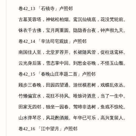
卷42_13 「石镜寺」卢照邻
古墓芙蓉塔，神铭松柏烟。鸾沉仙镜底，花没梵轮前。
铢衣千古佛，宝月两重圆。隐隐香台夜，钟声彻九天。
卷42_14 「辛法司宅观妓」卢照邻
南国佳人至，北堂罗荐开。长裙随凤管，促柱送鸾杯。
云光身后落，雪态掌中回。到愁金谷晚，不怪玉山颓。
卷42_15 「春晚山庄率题二首」卢照邻
顾步三春晚，田园四望通。游丝横惹树，戏蝶乱依丛。
竹懒偏宜水，花狂不待风。唯馀诗酒意，当了一生中。
田家无四邻，独坐一园春。莺啼非选树，鱼戏不惊纶。
山水弹琴尽，风花酌酒频。年华已可乐，高兴复留人。
卷42_16 「江中望月」卢照邻