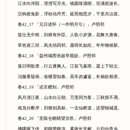
江水向涔阳，澄澄写月光。镜圆珠溜彻，弦满箭波长。
沉钩摇兔影，浮桂动丹芳。延照相思夕，千里共沾裳。
卷42_17 「元日述怀（一作明月引）」卢照邻
筮仕无中秩，归耕有外臣。人歌小岁酒，花舞大唐春。
草色迷三径，风光动四邻。愿得长如此，年年物候新。
卷42_18 「益州城西张超亭观妓」卢照邻
落日明歌席，行云逐舞人。江前飞暮雨，梁上下轻尘。
冶服看疑画，妆楼望似春。高车勿遽返，长袖欲相亲。
卷42_19 「还京赠别」卢照邻
风月清江夜，山水白云朝。万里同为客，三秋契不凋。
戏凫分断岸，归骑别高标。一去仙桥道，还望锦城遥。
卷42_20 「至陈仓晓晴望京邑」卢照邻
拂曙驱飞传，初晴带晓凉。雾敛长安树，云归仙帝乡。