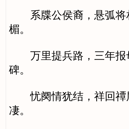
系牒公侯裔，悬弧将相
楣。
万里提兵路，三年报母
碑。
忧阕情犹结，祥回禫届
凄。