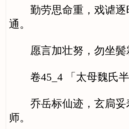
勤劳思命重，戏谑逐时
通。
愿言加壮努，勿坐鬓
卷45_4 「太母魏氏
乔岳标仙迹，玄扃妥寿
师。