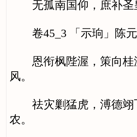
无孤南国仰，庶补圣
卷45_3 「示珦」陈
恩衔枫陛渥，策向桂渊
风。
祛灾剿猛虎，溥德翊飞
农。