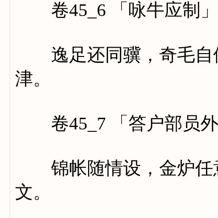
卷45_6 「咏牛应制
逸足还同骥，奇毛自偶
津。
卷45_7 「答户部员
锦帐随情设，金炉任意
文。