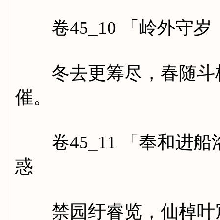
卷45_10 「岭外守
冬去更筹尽，春随斗柄
催。
卷45_11 「奉和进
惑
禁园纡睿览，仙棹叶宸