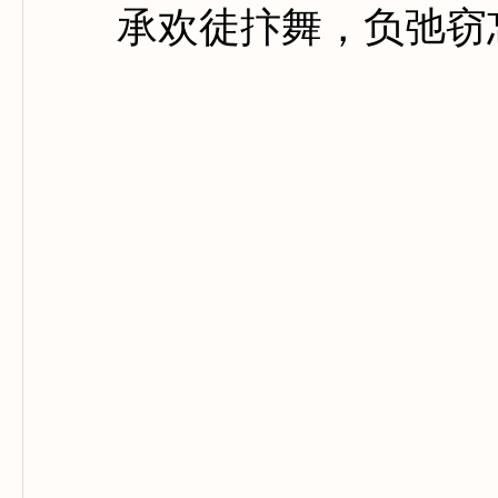
承欢徒抃舞，负弛窃