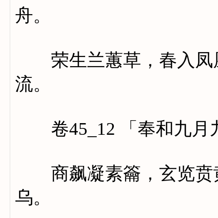
舟。
荣生兰蕙草，春入凤凰
流。
卷45_12 「奉和九月
商飙凝素籥，玄览贲黄
乌。