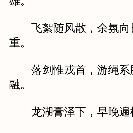
雄。
飞絮随风散，余氛向日
重。
落剑惟戎首，游绳系胁
融。
龙湖膏泽下，早晚遍