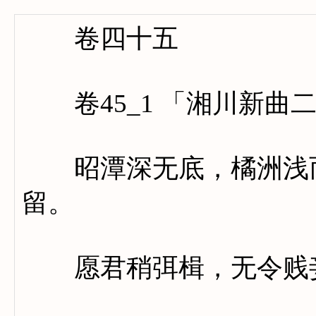
卷四十五
卷45_1 「湘川新曲
昭潭深无底，橘洲浅而
留。
愿君稍弭楫，无令贱