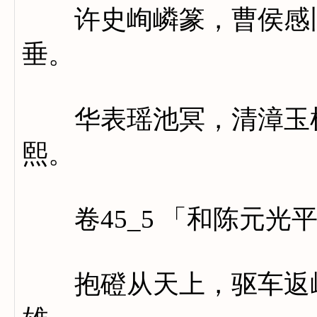
许史峋嶙篆，曹侯感旧
垂。
华表瑶池冥，清漳玉树
熙。
卷45_5 「和陈元光
抱磴从天上，驱车返岭