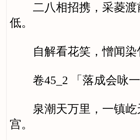
二八相招携，采菱渡前
低。
自解看花笑，憎闻染
卷45_2 「落成会咏
泉潮天万里，一镇屹天
宫。