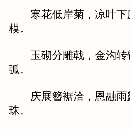
寒花低岸菊，凉叶下庭
模。
玉砌分雕戟，金沟转镂
弧。
庆展簪裾洽，恩融雨露
珠。