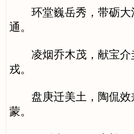
环堂巍岳秀，带砺大江
通。
凌烟乔木茂，献宝介圭
戎。
盘庚迁美土，陶侃效兼
蒙。