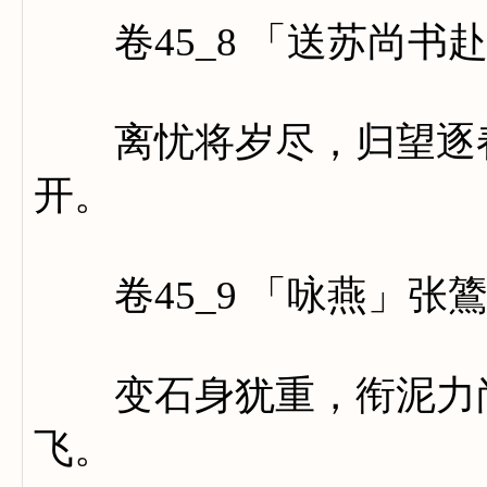
卷45_8 「送苏尚书
离忧将岁尽，归望逐春
开。
卷45_9 「咏燕」张
变石身犹重，衔泥力尚
飞。