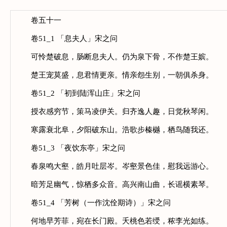
卷五十一
卷51_1 「息夫人」宋之问
可怜楚破息，肠断息夫人。仍为泉下骨，不作楚王嫔。
楚王宠莫盛，息君情更亲。情亲怨生别，一朝俱杀身。
卷51_2 「初到陆浑山庄」宋之问
授衣感穷节，策马凌伊关。归齐逸人趣，日觉秋琴闲。
寒露衰北阜，夕阳破东山。浩歌步榛樾，栖鸟随我还。
卷51_3 「夜饮东亭」宋之问
春泉鸣大壑，皓月吐层岑。岑壑景色佳，慰我远游心。
暗芳足幽气，惊栖多众音。高兴南山曲，长谣横素琴。
卷51_4 「芳树（一作沈佺期诗）」宋之问
何地早芳菲，宛在长门殿。夭桃色若绶，秾李光如练。