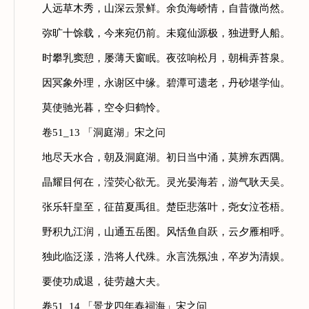
人远草木秀，山深云景鲜。余负海峤情，自昔微尚然。
弥旷十馀载，今来宛仍前。未窥仙源极，独进野人船。
时攀乳窦憩，屡薄天窗眠。夜弦响松月，朝楫弄苔泉。
因冥象外理，永谢区中缘。碧潭可遗老，丹砂堪学仙。
莫使驰光暮，空令归鹤怜。
卷51_13 「洞庭湖」宋之问
地尽天水合，朝及洞庭湖。初日当中涌，莫辨东西隅。
晶耀目何在，滢荧心欲无。灵光晏海若，游气耿天吴。
张乐轩皇至，征苗夏禹徂。楚臣悲落叶，尧女泣苍梧。
野积九江润，山通五岳图。风恬鱼自跃，云夕雁相呼。
独此临泛漾，浩将人代殊。永言洗氛浊，卒岁为清娱。
要使功成退，徒劳越大夫。
卷51_14 「景龙四年春祠海」宋之问