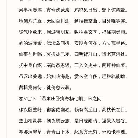
肃事祠春溟，宵斋洗蒙虑。鸡鸣见日出，鹭下惊涛鹜。
地阔八荒近，天回百川澍。筵端接空曲，目外唯雰雾。
暖气物象来，周游晦明互。致牲匪玄享，禋涤期灵煦。
的的波际禽，沄沄岛间树。安期今何在，方丈蔑寻路。
仙事与世隔，冥搜徒已屡。四明背群山，遗老莫辨处。
抚中良自慨，弱龄忝恩遇。三入文史林，两拜神仙署。
虽叹出关远，始知临海趣。赏来空自多，理胜孰能喻。
留楫竟何待，徙倚忽云暮。
卷51_15 「温泉庄卧病寄杨七炯」宋之问
移疾卧兹岭，寥寥倦幽独。赖有嵩丘山，高枕长在目。
兹山栖灵异，朝夜翳云族。是日濛雨晴，返景入岩谷。
幂幂涧畔草，青青山下木。此意方无穷，环顾怅林麓。