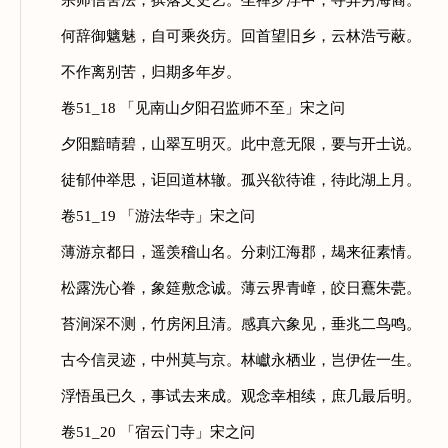
宗师信舍法，摈落文史艺。坐禅罗浮中，寻异穷海裔。
何辞御魑魅，自可乘炎疠。回首望旧乡，云林浩亏蔽。
不作离别苦，归期多年岁。
卷51_18 「见南山夕阳召监师不至」宋之问
夕阳黯晴碧，山翠互明灭。此中意无限，要与开士说。
徒郁仲举思，讵回道林辙。孤兴欲待谁，待此湖上月。
卷51_19 「游法华寺」宋之问
薄游京都日，遥羡稽山名。分刺江海郡，朅来征素情。
松露洗心眷，象筵敷念诚。薄云界青嶂，皎日鶱朱甍。
苔涧深不测，竹房闲且清。感真六象见，垂兆二鸟鸣。
古今信灵迹，中州莫与京。林巘永栖业，岂伊佐一生。
浮悟虽已久，事试去来成。观念幸相续，庶几最后明。
卷51_20 「宿云门寺」宋之问