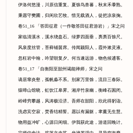
伊洛何悠漫，川原信重复。夏馀鸟兽蕃，秋末禾黍熟。
秉愿守樊圃，归闲欣艺牧。惜无载酒人，徒把凉泉掬。
卷51_16 「答田征君（一作敬答田征君游岩）」宋之问
家临清溪水，溪水绕盘石。绿萝四面垂，褭褭百馀尺。
风泉度丝管，苔藓铺茵席。传闻颍阳人，霞外漱灵液。
忽枉岩中翰，吟望朝复夕。何当遂远游，物色候逋客。
卷51_17 「自衡阳至韶州谒能禅师」宋之问
谪居窜炎壑，孤帆淼不系。别家万里馀，流目三春际。
猿啼山馆晓，虹饮江皋霁。湘岸竹泉幽，衡峰石囷闭。
岭嶂穷攀越，风涛极沿济。吾师在韶阳，欣此得躬诣。
洗虑宾空寂，焚香结精誓。愿以有漏躯，聿薰无生慧。
物用益冲旷，心源日闲细。伊我获此途，游道回晚计。