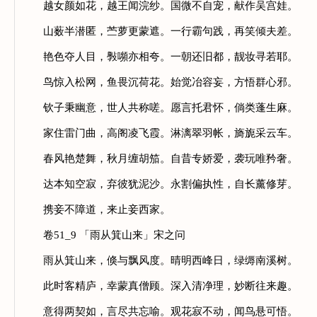
越女颜如花，越王闻浣纱。国微不自宠，献作吴宫娃。
山薮半潜匿，苎萝更蒙遮。一行霸句践，再笑倾夫差。
艳色夺人目，斅嚬亦相夸。一朝还旧都，靓妆寻若耶。
鸟惊入松网，鱼畏沉荷花。始觉冶容妄，方悟群心邪。
钦子秉幽意，世人共称嗟。愿言托君怀，倘类蓬生麻。
家住雷门曲，高阁凌飞霞。淋漓翠羽帐，旖旎采云车。
春风艳楚舞，秋月缠胡笳。自昔专娇爱，袭玩唯矜奢。
达本知空寂，弃彼犹泥沙。永割偏执性，自长薰修芽。
携妾不障道，来止妾西家。
卷51_9 「雨从箕山来」宋之问
雨从箕山来，倏与飘风度。晴明西峰日，绿缛南溪树。
此时客精庐，幸蒙真僧顾。深入清净理，妙断往来趣。
意得两契如，言尽共忘喻。观花寂不动，闻鸟悬可悟。