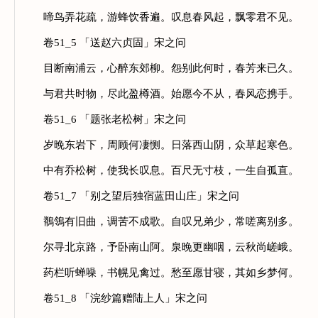
啼鸟弄花疏，游蜂饮香遍。叹息春风起，飘零君不见。
卷51_5 「送赵六贞固」宋之问
目断南浦云，心醉东郊柳。怨别此何时，春芳来已久。
与君共时物，尽此盈樽酒。始愿今不从，春风恋携手。
卷51_6 「题张老松树」宋之问
岁晚东岩下，周顾何凄恻。日落西山阴，众草起寒色。
中有乔松树，使我长叹息。百尺无寸枝，一生自孤直。
卷51_7 「别之望后独宿蓝田山庄」宋之问
鶺鴒有旧曲，调苦不成歌。自叹兄弟少，常嗟离别多。
尔寻北京路，予卧南山阿。泉晚更幽咽，云秋尚嵯峨。
药栏听蝉噪，书幌见禽过。愁至愿甘寝，其如乡梦何。
卷51_8 「浣纱篇赠陆上人」宋之问