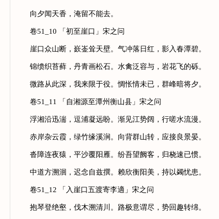
向夕闻天香，淹留不能去。
卷51_10 「初至崖口」宋之问
崖口众山断，嶔崟耸天壁。气冲落日红，影入春潭碧。
锦缋织苔藓，丹青画松石。水禽泛容与，岩花飞的砾。
微路从此深，我来限于役。惆怅情未已，群峰暗将夕。
卷51_11 「自湘源至潭州衡山县」宋之问
浮湘沿迅湍，逗浦凝远盼。渐见江势阔，行嗟水流漫。
赤岸杂云霞，绿竹缘溪涧。向背群山转，应接良景晏。
沓障连夜猿，平沙覆阳雁。纷吾望阙客，归桡速已惯。
中道方溯洄，迟念自兹撰。赖欣衡阳美，持以蠲忧患。
卷51_12 「入崖口五渡寄李適」宋之问
抱琴登绝壑，伐木溯清川。路极意谓尽，势回趣转绵。