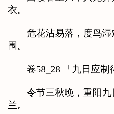
衣。
危花沾易落，度鸟湿难
围。
卷58_28 「九日应制
令节三秋晚，重阳九日
兰。