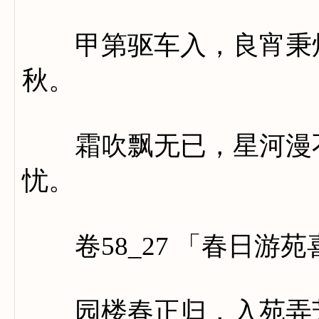
甲第驱车入，良宵秉烛
秋。
霜吹飘无已，星河漫不
忧。
卷58_27 「春日游苑
园楼春正归，入苑弄芳