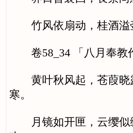
竹风依扇动，桂酒溢壶开
卷58_34 「八月奉教
黄叶秋风起，苍葭晓露
寒。
月镜如开匣，云缨似缀