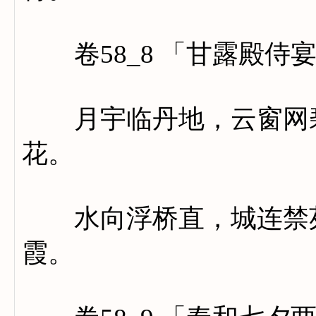
卷58_8 「甘露殿侍
月宇临丹地，云窗网碧
花。
水向浮桥直，城连禁苑
霞。