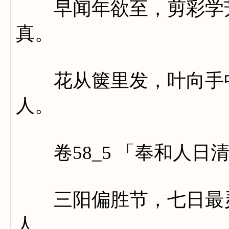
早闻年欲至，剪彩学芳
真。
花从箧里发，叶向手中
人。
卷58_5 「奉和人日
三阳偏胜节，七日最灵
人。