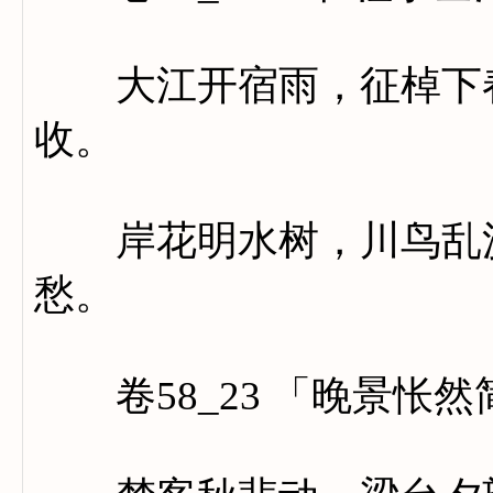
大江开宿雨，征棹下春
收。
岸花明水树，川鸟乱沙
愁。
卷58_23 「晚景怅然