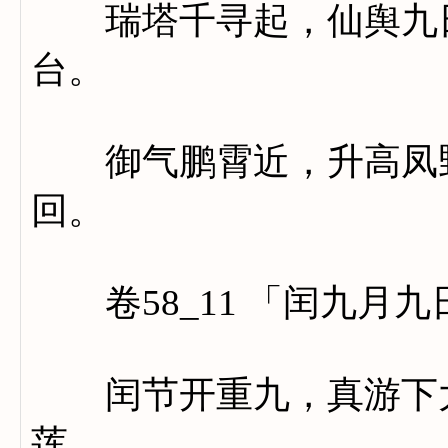
瑞塔千寻起，仙舆九日
台。
御气鹏霄近，升高凤野
回。
卷58_11 「闰九月
闰节开重九，真游下大
莲。