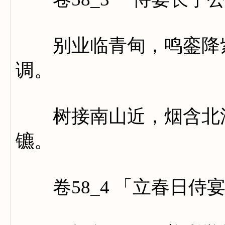
别业临青甸，鸣銮降紫
调。
树接南山近，烟含北渚
镳。
卷58_4 「立春日侍