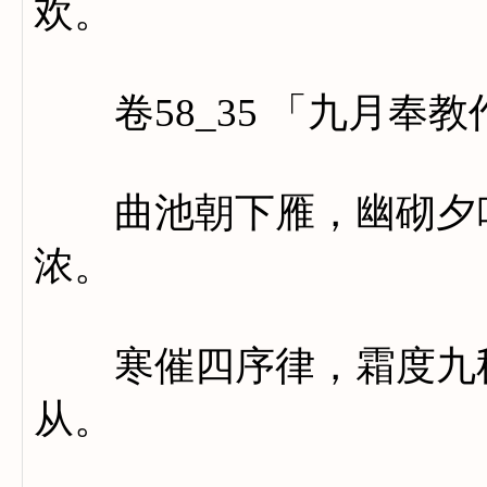
欢。
卷58_35 「九月奉教
曲池朝下雁，幽砌夕吟
浓。
寒催四序律，霜度九秋
从。