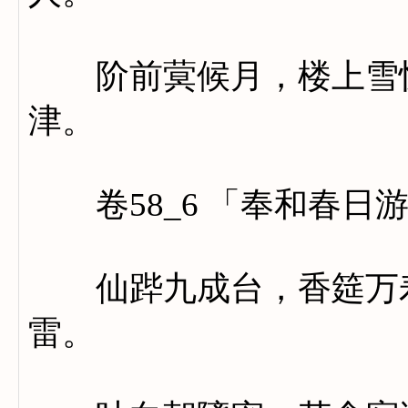
阶前蓂候月，楼上雪惊
津。
卷58_6 「奉和春日
仙跸九成台，香筵万寿
雷。