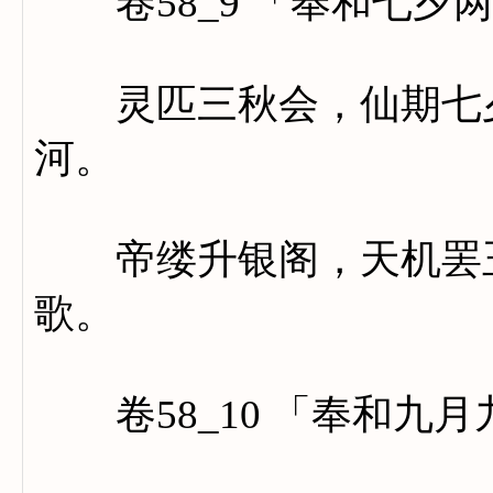
卷58_9 「奉和七夕
灵匹三秋会，仙期七夕
河。
帝缕升银阁，天机罢玉
歌。
卷58_10 「奉和九