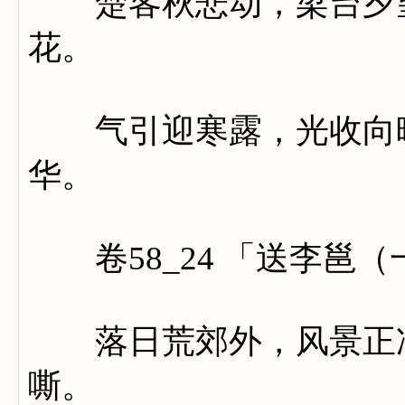
楚客秋悲动，梁台夕望
花。
气引迎寒露，光收向晚
华。
卷58_24 「送李邕
落日荒郊外，风景正凄
嘶。