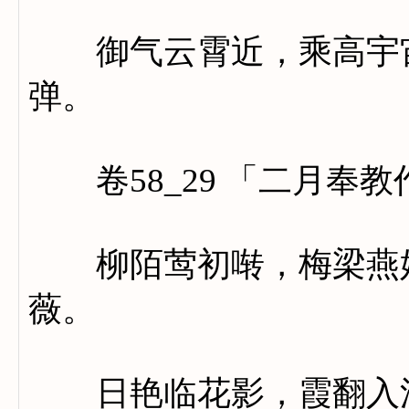
御气云霄近，乘高宇宙
弹。
卷58_29 「二月奉教
柳陌莺初啭，梅梁燕始
薇。
日艳临花影，霞翻入浪