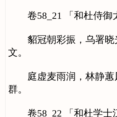
卷58_21 「和杜侍
貂冠朝彩振，乌署晓光
文。
庭虚麦雨润，林静蕙风
群。
卷58_22 「和杜学