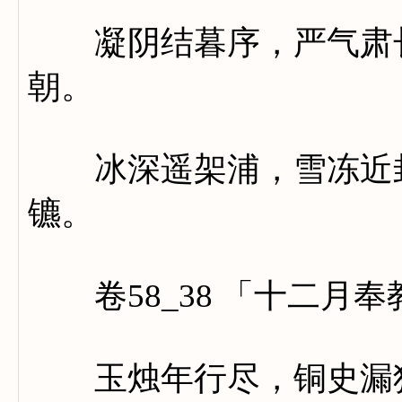
凝阴结暮序，严气肃长
朝。
冰深遥架浦，雪冻近封
镳。
卷58_38 「十二月奉
玉烛年行尽，铜史漏犹