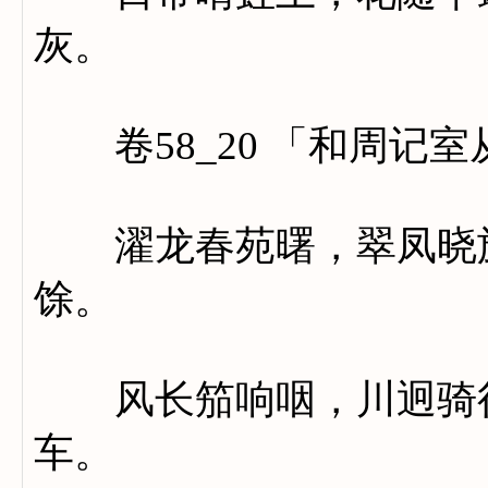
灰。
卷58_20 「和周记
濯龙春苑曙，翠凤晓旗
馀。
风长笳响咽，川迥骑行
车。