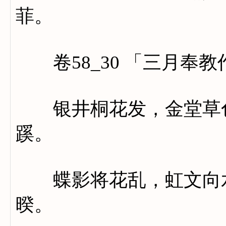
菲。
卷58_30 「三月奉教
银井桐花发，金堂草色
蹊。
蝶影将花乱，虹文向水
暌。