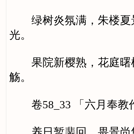
绿树炎氛满，朱楼夏景
光。
果院新樱熟，花庭曙槿
觞。
卷58_33 「六月奉教
养日暂裴回，畏景尚悠