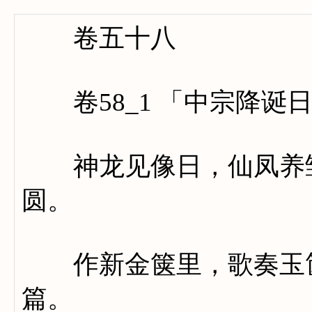
卷五十八
卷58_1 「中宗降诞
神龙见像日，仙凤养雏
圆。
作新金箧里，歌奏玉筐
篇。