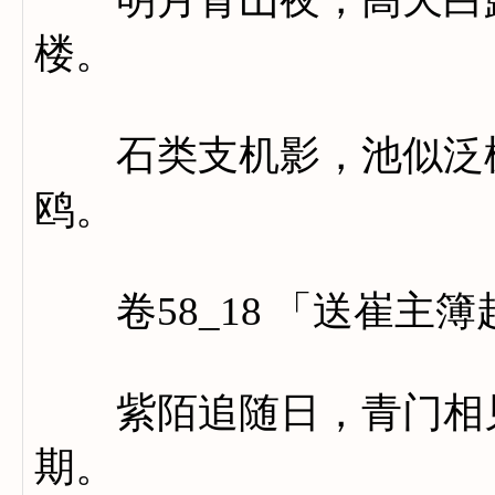
楼。
石类支机影，池似泛槎
鸥。
卷58_18 「送崔主簿
紫陌追随日，青门相见
期。