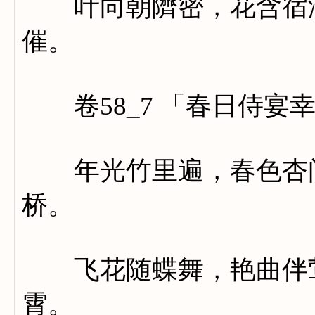
叶向朝隮密，花含宿润
催。
卷58_7 「春日侍宴
年光竹里遍，春色杏间
桥。
飞花随蝶舞，艳曲伴莺
霄。