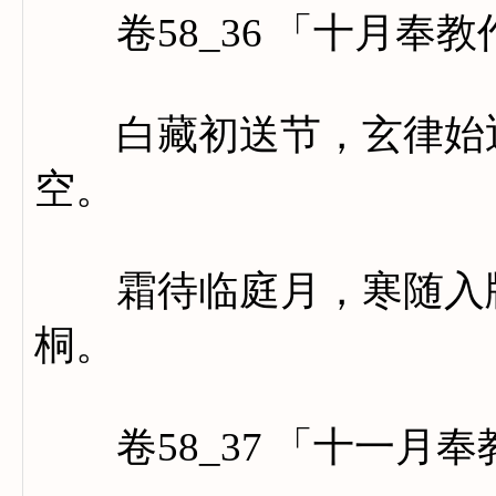
卷58_36 「十月奉教
白藏初送节，玄律始迎
空。
霜待临庭月，寒随入牖
桐。
卷58_37 「十一月奉