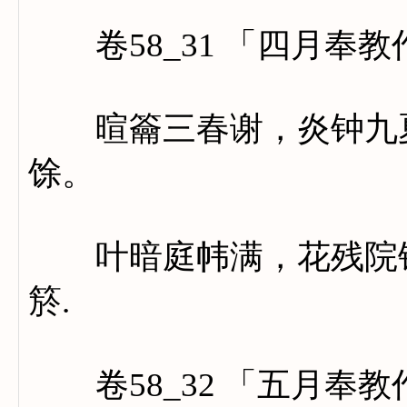
卷58_31 「四月奉教
暄籥三春谢，炎钟九夏
馀。
叶暗庭帏满，花残院锦
箊.
卷58_32 「五月奉教