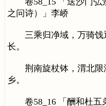
卷58_15 「送沙门
之问诗）」李峤
三乘归净域，万骑饯通
长。
荆南旋杖钵，渭北限津
乡。
卷58_16 「酬和杜