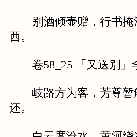
别酒倾壶赠，行书掩泪
西。
卷58_25 「又送别」
岐路方为客，芳尊暂解
还。
白云度汾水，黄河绕晋