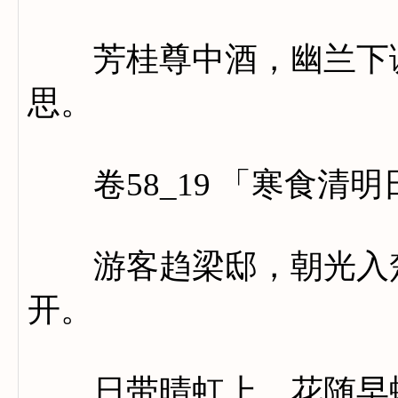
芳桂尊中酒，幽兰下调
思。
卷58_19 「寒食清
游客趋梁邸，朝光入楚
开。
日带晴虹上，花随早蝶