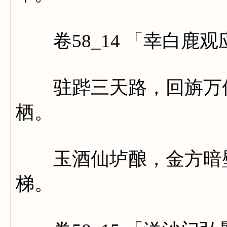
卷58_14 「幸白鹿观
驻跸三天路，回旃万仞
栖。
玉酒仙垆酿，金方暗壁
梯。