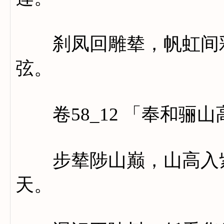
刹凤回雕辇，帆虹间彩
弦。
卷58_12 「奉和骊
步辇陟山巅，山高入紫
天。