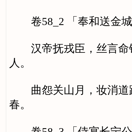
卷58_2 「奉和送金
汉帝抚戎臣，丝言命锦
人。
曲怨关山月，妆消道路
春。
卷58_3 「侍宴长宁