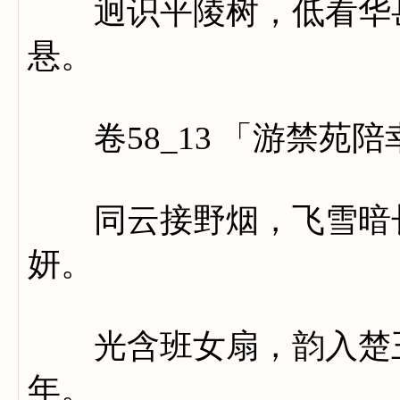
迥识平陵树，低看华岳
悬。
卷58_13 「游禁苑
同云接野烟，飞雪暗长
妍。
光含班女扇，韵入楚王
年。