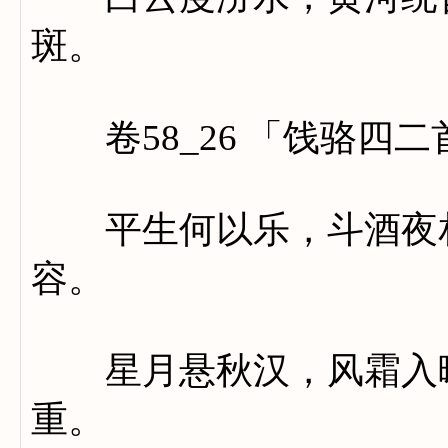
斑。
卷58_26 「饯骆四二
平生何以乐，斗酒夜相
容。
星月悬秋汉，风霜入曙
重。