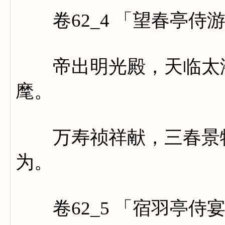
卷62_4 「望春亭侍
帝出明光殿，天临太液
麾。
万寿祯祥献，三春景物
为。
卷62_5 「宿羽亭侍