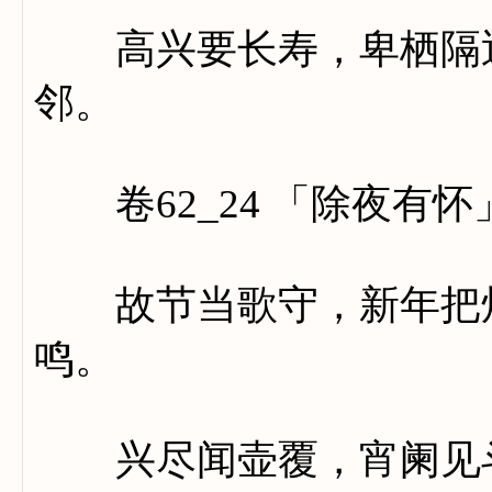
高兴要长寿，卑栖隔近
邻。
卷62_24 「除夜有怀
故节当歌守，新年把烛
鸣。
兴尽闻壶覆，宵阑见斗