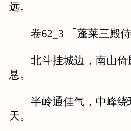
远。
卷62_3 「蓬莱三殿
北斗挂城边，南山倚殿
悬。
半岭通佳气，中峰绕瑞
天。