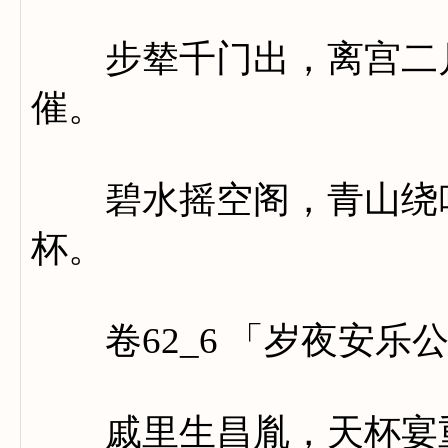
步辇千门出，离宫二月
催。
碧水摇空阁，青山绕吹
杯。
卷62_6 「岁夜安乐
戚里生昌胤，天杯宴重