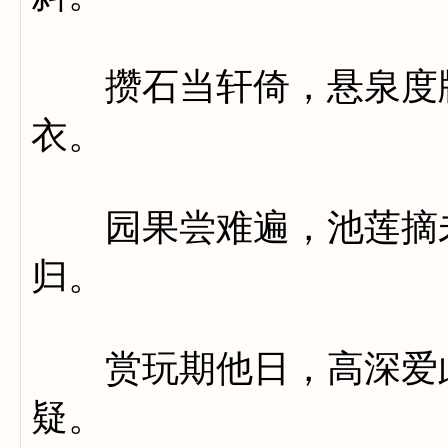
攒石当轩倚，悬泉度牖
衣。
园果尝难遍，池莲摘未
归。
赏玩期他日，高深爱此
疑。