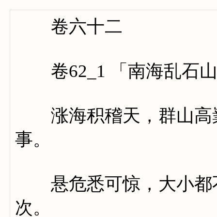
卷六十二
卷62_1 「南海乱石
涨海积稽天，群山高嶪
事。
悬危悉可惊，大小都不
次。