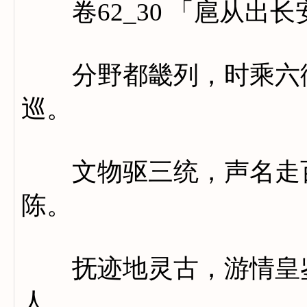
卷62_30 「扈从出长
分野都畿列，时乘六御
巡。
文物驱三统，声名走百
陈。
抚迹地灵古，游情皇鉴
人。