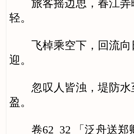
旅客摇边思，春江弄晚
轻。
飞棹乘空下，回流向日
迎。
忽叹人皆浊，堤防水至
盈。
卷62_32 「泛舟送郑