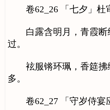
卷62_26 「七夕」杜
白露含明月，青霞断绛
过。
袨服锵环珮，香筵拂绮
多。
卷62_27 「守岁侍宴