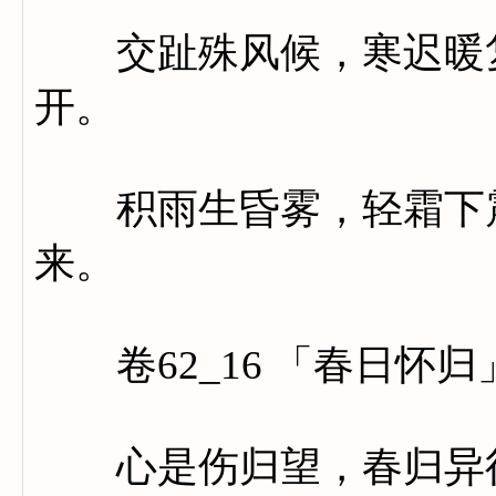
交趾殊风候，寒迟暖复
开。
积雨生昏雾，轻霜下震
来。
卷62_16 「春日怀归
心是伤归望，春归异往