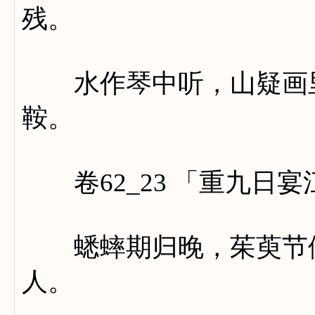
残。
水作琴中听，山疑画里
鞍。
卷62_23 「重九日宴
蟋蟀期归晚，茱萸节候
人。