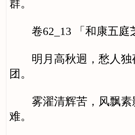
群。
卷62_13 「和康五
明月高秋迥，愁人独夜
团。
雾濯清辉苦，风飘素影
难。