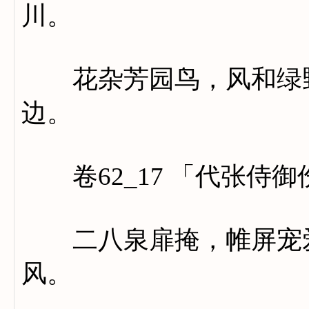
川。
花杂芳园鸟，风和绿野
边。
卷62_17 「代张侍御
二八泉扉掩，帷屏宠爱
风。