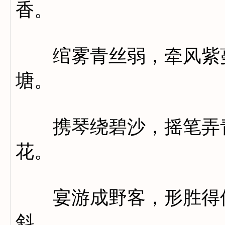
香。
绾雾青丝弱，牵风紫蔓
塘。
携琴绕碧沙，摇笔弄青
花。
宴游成野客，形胜得仙
斜。