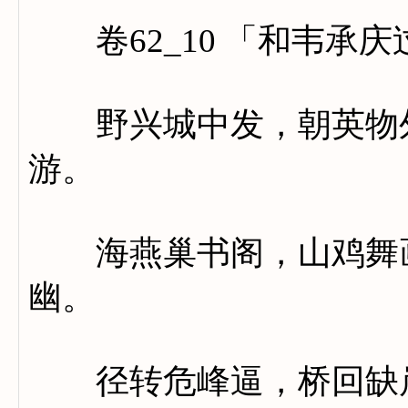
卷62_10 「和韦承
野兴城中发，朝英物外
游。
海燕巢书阁，山鸡舞画
幽。
径转危峰逼，桥回缺岸