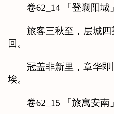
卷62_14 「登襄阳城
旅客三秋至，层城四望
回。
冠盖非新里，章华即旧
埃。
卷62_15 「旅寓安南