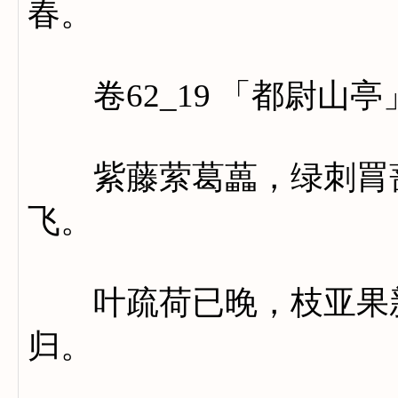
春。
卷62_19 「都尉山亭
紫藤萦葛藟，绿刺罥蔷
飞。
叶疏荷已晚，枝亚果新
归。