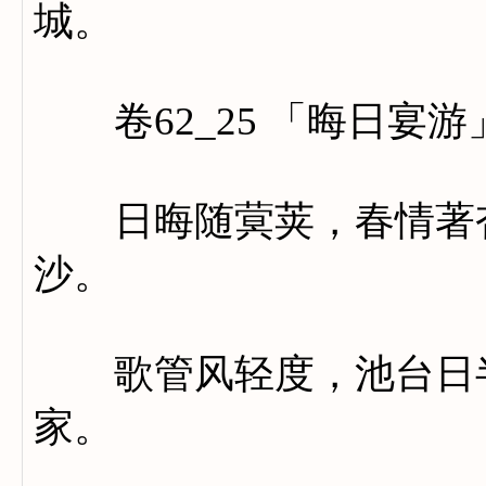
城。
卷62_25 「晦日宴游
日晦随蓂荚，春情著杏
沙。
歌管风轻度，池台日半
家。