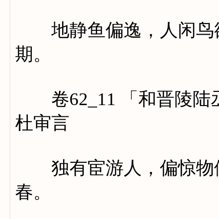
地静鱼偏逸，人闲鸟欲
期。
卷62_11 「和晋陵
杜审言
独有宦游人，偏惊物候
春。