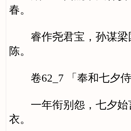
春。
睿作尧君宝，孙谋梁国
陈。
卷62_7 「奉和七夕
一年衔别怨，七夕始言
衣。