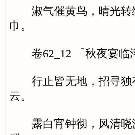
淑气催黄鸟，晴光转绿
巾。
卷62_12 「秋夜宴
行止皆无地，招寻独有
云。
露白宵钟彻，风清晓漏