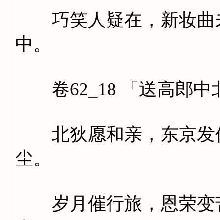
巧笑人疑在，新妆曲未
中。
卷62_18 「送高郎中
北狄愿和亲，东京发使
尘。
岁月催行旅，恩荣变苦