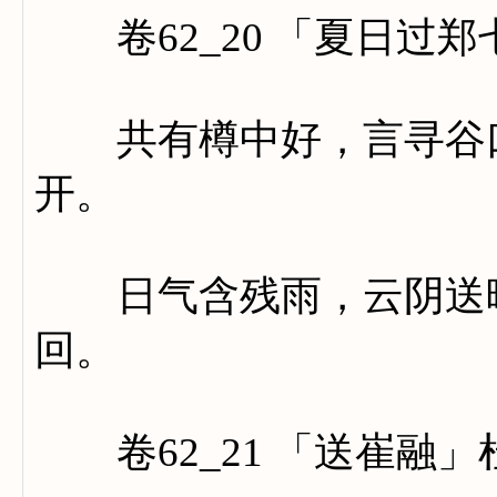
卷62_20 「夏日过郑
共有樽中好，言寻谷口
开。
日气含残雨，云阴送晚
回。
卷62_21 「送崔融」