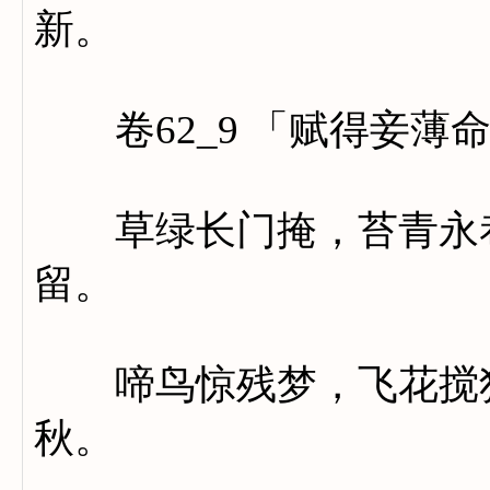
新。
卷62_9 「赋得妾薄
草绿长门掩，苔青永巷
留。
啼鸟惊残梦，飞花搅独
秋。