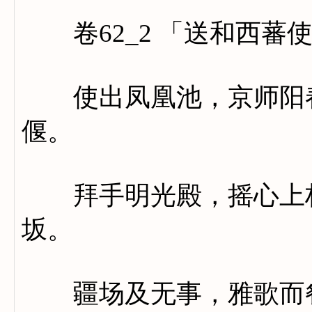
卷62_2 「送和西蕃
使出凤凰池，京师阳春
偃。
拜手明光殿，摇心上林
坂。
疆场及无事，雅歌而餐