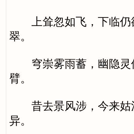
上耸忽如飞，下临仍欲
翠。
穹崇雾雨蓄，幽隐灵仙
臂。
昔去景风涉，今来姑洗
异。