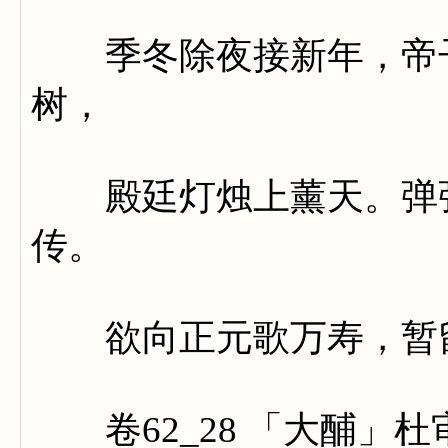
季冬除夜接新年，帝子
树，
殿廷灯烛上薰天。弹弦
传。
欲向正元歌万寿，暂留
卷62_28 「大酺」杜