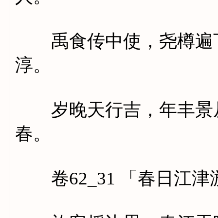
禹食传中使，尧樽遍下
淳。
岁晚天行吉，年丰景从
春。
卷62_31 「春日江津