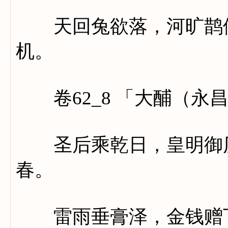
天回兔欲落，河旷鹊停
机。
卷62_8 「大酺（永
圣后乘乾日，皇明御历
春。
雷雨垂膏泽，金钱赠下