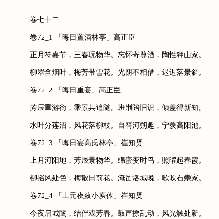
卷七十二
卷72_1 「晦日置酒林亭」高正臣
正月符嘉节，三春玩物华。忘怀寄尊酒，陶性狎山家。
柳翠含烟叶，梅芳带雪花。光阴不相借，迟迟落景斜。
卷72_2 「晦日重宴」高正臣
芳辰重游衍，乘景共追随。班荆陪旧识，倾盖得新知。
水叶分莲沼，风花落柳枝。自符河朔趣，宁羡高阳池。
卷72_3 「晦日宴高氏林亭」崔知贤
上月河阳地，芳辰景物华。绵蛮变时鸟，照曜起春霞。
柳摇风处色，梅散日前花。淹留洛城晚，歌吹石崇家。
卷72_4 「上元夜效小庾体」崔知贤
今夜启城闉，结伴戏芳春。鼓声撩乱动，风光触处新。