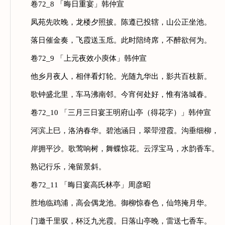
卷72_8 「晦日重宴」韩仲宣
凤苑先吹晚，龙楼夕照披。陈遵已投辖，山公正坐池。
落日催金奏，飞霞送玉卮。此时陪绮席，不醉欲何为。
卷72_9 「上元夜效小庾体」韩仲宣
他乡月夜人，相伴看灯轮。光随九华出，影共百枝新。
歌钟盛北里，车马沸南邻。今宵何处好，惟有洛城春。
卷72_10 「三月三日宴王明府山亭（得花字）」韩仲宣
河滨上巳，洛汭春华。碧池涵日，翠斝澄霞。沟垂细柳，
岸拥平沙。歌莺响树，舞蝶惊花。云浮宝马，水韵香车。
熟记行乐，淹留景斜。
卷72_11 「晦日宴高氏林亭」周彦昭
胜地临鸡浦，高会偶龙池。御柳惊春色，仙筇掩月华。
门邀千里驭，杯泛九光霞。日落山亭晚，雷送七香车。