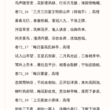
鸟声随管变，花影逐风移。行乐方无极，淹留惜晚曦。
卷72_16 「三月三日宴王明府山亭（得哉字）」高瑾
暮春元巳，春服初裁。童冠八九，于洛之隈。
河堤草变，巩树花开。逸人谈发，仙御舟来。
间关黄鸟，瀺灂丹腮。乐饮命席，优哉悠哉。
卷72_17 「晦日宴高氏林亭」高瑾
试入山亭望，言是石崇家。二月风光起，三春桃李华。
莺吟上乔木，雁往息平沙。相看会取醉，宁知还路赊。
卷72_18 「晦日重宴」高瑾
忽闻莺响谷，于此命相知。正开彭泽酒，来向高阳池。
柳叶风前弱，梅花影处危。赏洽林亭晚，落照下参差。
卷72_19 「上元夜效小庾体」高瑾
初年三五夜，相知一两人。连镳出巷口，飞毂下池漘.