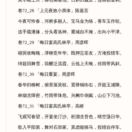
蓂华雕上月，柳色蔼春池。日斜归戚里，连骑勒金羁。
卷72_28 「上元夜效小庾体」陈嘉言
今夜可怜春，河桥多丽人。宝马金为络，香车玉作轮。
连手窥潘掾，分头看洛神。重城自不掩，出向小平津。
卷72_29 「晦日宴高氏林亭」周彦晖
砌蓂收晦魄，津柳竞年华。既狎忘筌友，方淹投辖车。
绮筵回舞雪，琼醑泛流霞。云低上天晚，丝雨带风斜。
卷72_30 「晦日重宴」周彦晖
春华归柳树，俯景落蓂枝。置驿铜街右，开筵玉浦陲。
林烟含障密，竹雨带珠危。兴阑巾倒戴，山公下习池。
卷72_31 「晦日宴高氏林亭」高峤
飞观写春望，开宴坐汀沙。积溜含苔色，晴空荡日华。
歌入平阳第，舞对石崇家。莫虑能骑马，投辖自停车。