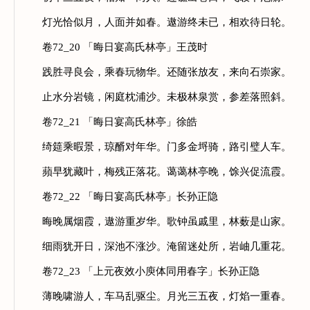
灯光恰似月，人面并如春。遨游终未已，相欢待日轮。
卷72_20 「晦日宴高氏林亭」王茂时
践胜寻良会，乘春玩物华。还随张放友，来向石崇家。
止水分岩镜，闲庭枕浦沙。未极林泉赏，参差落照斜。
卷72_21 「晦日宴高氏林亭」徐皓
绮筵乘暇景，琼醑对年华。门多金埒骑，路引璧人车。
蘋早犹藏叶，梅残正落花。蔼蔼林亭晚，馀兴促流霞。
卷72_22 「晦日宴高氏林亭」长孙正隐
晦晚属烟霞，遨游重岁华。歌钟虽戚里，林薮是山家。
细雨犹开日，深池不涨沙。淹留迷处所，岩岫几重花。
卷72_23 「上元夜效小庾体同用春字」长孙正隐
薄晚啸游人，车马乱驱尘。月光三五夜，灯焰一重春。