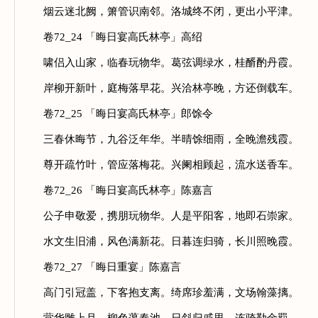
烟云迷北阙，箫管识南邻。洛城终不闭，更出小平津。
卷72_24 「晦日宴高氏林亭」高绍
啸侣入山家，临春玩物华。葛弦调绿水，桂醑酌丹霞。
岸柳开新叶，庭梅落早花。兴洽林亭晚，方还倒载车。
卷72_25 「晦日宴高氏林亭」郎馀令
三春休晦节，九谷泛年华。半晴馀细雨，全晚澹残霞。
尊开疏竹叶，管应落梅花。兴阑相顾起，流水送香车。
卷72_26 「晦日宴高氏林亭」陈嘉言
公子申敬爱，携朋玩物华。人是平阳客，地即石崇家。
水文生旧浦，风色满新花。日暮连归骑，长川照晚霞。
卷72_27 「晦日重宴」陈嘉言
高门引冠盖，下客抱支离。绮席珍羞满，文场翰藻摛。