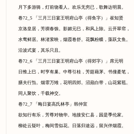
月下多游骑，灯前饶看人。欢乐无穷已，歌舞达明晨。
卷72_5 「三月三日宴王明府山亭（得鱼字）」崔知贤
京洛皇居，芳禊春馀。影媚元巳，和风上除。云开翠帟，
水骛鲜居。林渚萦映，烟霞卷舒。花飘粉蝶，藻跃文鱼。
沿波式宴，其乐只且。
卷72_6 「三月三日宴王明府山亭（得郊字）」席元明
日惟上巳，时亨有巢。中尊引桂，芳筵藉茅。书僮橐笔，
膳夫行炰。烟霏万雉，花明四郊。沼蘋白带，山花紫苞。
同人聚饮，千载神交。
卷72_7 「晦日宴高氏林亭」韩仲宣
欲知行有乐，芳尊对物华。地接安仁县，园是季伦家。
柳处云疑叶，梅间雪似花。日落归途远，留兴伴烟霞。