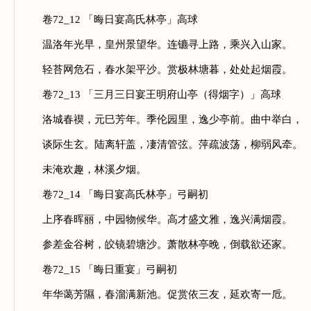
卷72_12 「晦日宴高氏林亭」高球
温洛年光早，皇州景望华。连镳寻上路，乘兴入山家。
轻苔网危石，春水架平沙。赏极林塘暮，处处起烟霞。
卷72_13 「三月三日宴王明府山亭（得烟字）」高球
洛城春禊，元巳芳年。季伦园里，逸少亭前。曲中举白，
谈际生玄。陆离轩盖，凄清管弦。萍疏波荡，柳弱风牵。
未淹欢趣，林溪夕烟。
卷72_14 「晦日宴高氏林亭」弓嗣初
上序春晖丽，中园物候华。高才盛文雅，逸兴满烟霞。
参差金谷树，皎镜碧塘沙。萧散林亭晚，倒载欲还家。
卷72_15 「晦日重宴」弓嗣初
年华蔼芳隰，春溜满新池。促赏依三友，延欢寄一卮。