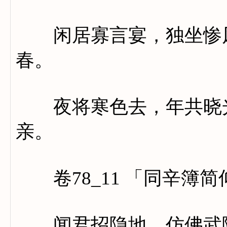
闲居寡言宴，独坐惨风
春。
夜将寒色去，年共晓光
亲。
卷78_11 「同辛簿
闻君招隐地，仿佛武陵