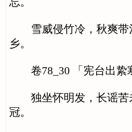
忘。
雪威侵竹冷，秋爽带池
乡。
卷78_30 「宪台出
独坐怀明发，长谣苦未
冠。