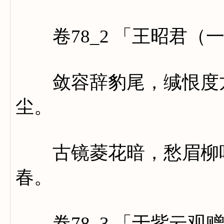
卷78_2 「王昭君（
敛容辞豹尾，缄恨度龙
尘。
古镜菱花暗，愁眉柳叶
春。
卷78_3 「于紫云观