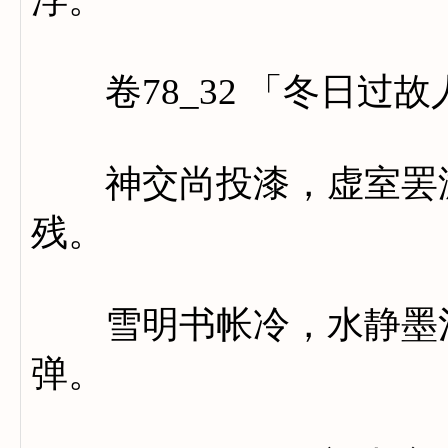
卷78_32 「冬日过
神交尚投漆，虚室罢游
残。
雪明书帐冷，水静墨池
弹。