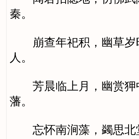
秦。
崩查年祀积，幽草岁时
人。
芳晨临上月，幽赏狎中
藩。
忘怀南涧藻，蠲思北堂