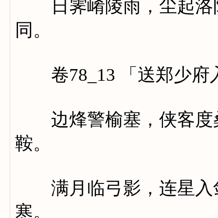
日霁崤陵雨，尘起洛阳
同。
卷78_13 「送郑少
边烽警榆塞，侠客度桑
鞍。
满月临弓影，连星入剑
寒。