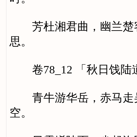
芳杜湘君曲，幽兰楚客
思。
卷78_12 「秋日饯
青牛游华岳，赤马走吴
空。