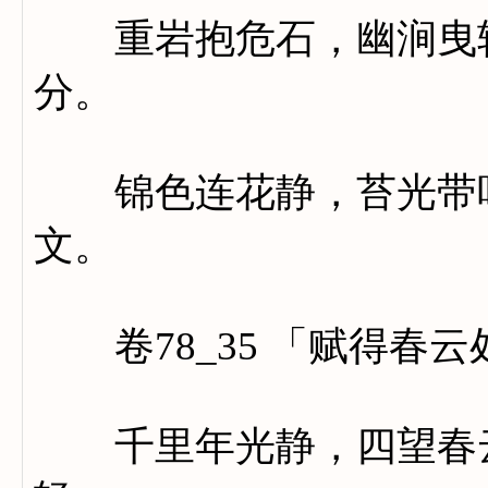
重岩抱危石，幽涧曳轻
分。
锦色连花静，苔光带叶
文。
卷78_35 「赋得春云
千里年光静，四望春云