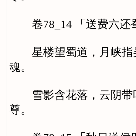
卷78_14 「送费六还
星楼望蜀道，月峡指吴
魂。
雪影含花落，云阴带叶
尊。