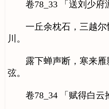
卷78_33 「送刘少府
一丘余枕石，三越尔怀
川。
露下蝉声断，寒来雁影
弦。
卷78_34 「赋得白云