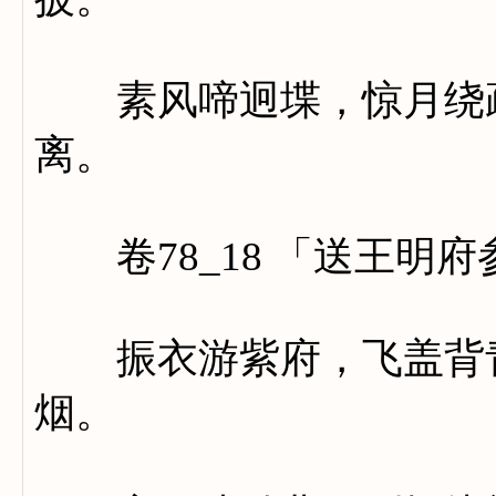
素风啼迥堞，惊月绕疏
离。
卷78_18 「送王明
振衣游紫府，飞盖背青
烟。