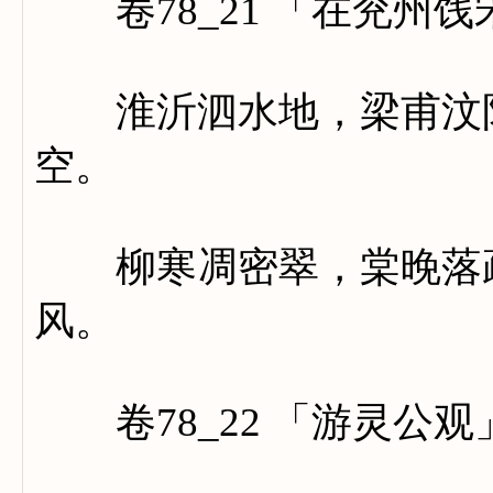
卷78_21 「在兖州
淮沂泗水地，梁甫汶阳
空。
柳寒凋密翠，棠晚落疏
风。
卷78_22 「游灵公观