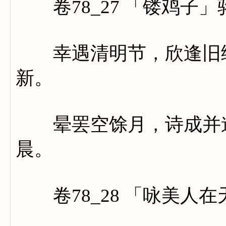
卷78_27 「镂鸡子」
幸遇清明节，欣逢旧练
新。
晕罢空馀月，诗成并道
晨。
卷78_28 「咏美人在