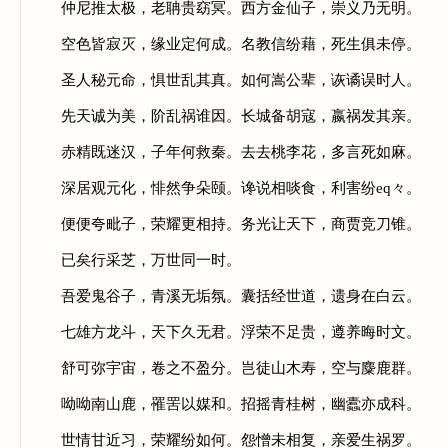
仲尼推太极，老聃贵窈冥。西方金仙子，崇义乃无明。
空色皆寂灭，缘业定何成。名教信纷藉，死生俱未停。
圣人秘元命，惧世乱其真。如何嵩公辈，诙谲误时人。
先天诚为美，阶乱祸谁因。长城备胡寇，嬴祸发其亲。
赤精既迷汉，子年何救秦。去去桃李花，多言死如麻。
深居观元化，悱然争朵颐。谗说相啖食，利害纷eq々。
便便夸毗子，荣耀更相持。务光让天下，商贾竞刀锥。
已矣行采芝，万世同一时。
吾爱鬼谷子，青溪无垢氛。囊括经世道，遗身在白云。
七雄方龙斗，天下久无君。浮荣不足贵，遵养晦时文。
舒可弥宇宙，卷之不盈分。岂徒山木寿，空与麋鹿群。
呦呦南山鹿，罹罟以媒和。招摇青桂树，幽蠹亦成科。
世情甘近习，荣耀纷如何。怨憎未相复，亲爱生祸罗。