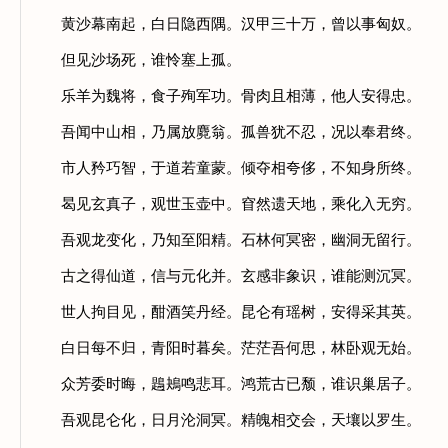
黄沙幕南起，白日隐西隅。汉甲三十万，曾以事匈奴。
但见沙场死，谁怜塞上孤。
乐羊为魏将，食子殉军功。骨肉且相薄，他人安得忠。
吾闻中山相，乃属放麑翁。孤兽犹不忍，况以奉君终。
市人矜巧智，于道若童蒙。倾夺相夸侈，不知身所终。
曷见玄真子，观世玉壶中。窅然遗天地，乘化入无穷。
吾观龙变化，乃知至阳精。石林何冥密，幽洞无留行。
古之得仙道，信与元化并。玄感非象识，谁能测沉冥。
世人拘目见，酣酒笑丹经。昆仑有瑶树，安得采其英。
白日每不归，青阳时暮矣。茫茫吾何思，林卧观无始。
众芳委时晦，鶗鴂鸣悲耳。鸿荒古已颓，谁识巢居子。
吾观昆仑化，日月沦洞冥。精魄相交会，天壤以罗生。