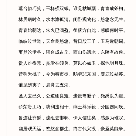
瑶台倾巧笑，玉杯殒双蛾。谁见枯城蘖，青青成斧柯。
林居病时久，水木澹孤清。闲卧观物化，悠悠念无生。
青春始萌达，朱火已满盈。徂落方自此，感叹何时平。
临岐泣世道，天命良悠悠。昔日殷王子，玉马遂朝周。
宝鼎沦伊谷，瑶台成古丘。西山伤遗老，东陵有故侯。
贵人难得意，赏爱在须臾。莫以心如玉，探他明月珠。
昔称夭桃子，今为舂市徒。鸱鸮悲东国，麋鹿泣姑苏。
谁见鸱夷子，扁舟去五湖。
圣人去已久，公道缅良难。蚩蚩夸毗子，尧禹以为谩。
骄荣贵工巧，势利迭相干。燕王尊乐毅，分国愿同欢。
鲁连让齐爵，遗组去邯郸。伊人信往矣，感激为谁叹。
幽居观天运，悠悠念群生。终古代兴没，豪圣莫能争。