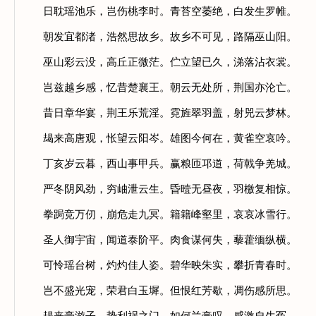
日耽瑶池乐，岂伤桃李时。青苔空萎绝，白发生罗帷。
朝发宜都渚，浩然思故乡。故乡不可见，路隔巫山阳。
巫山彩云没，高丘正微茫。伫立望已久，涕落沾衣裳。
岂兹越乡感，忆昔楚襄王。朝云无处所，荆国亦沦亡。
昔日章华宴，荆王乐荒淫。霓旌翠羽盖，射兕云梦林。
朅来高唐观，怅望云阳岑。雄图今何在，黄雀空哀吟。
丁亥岁云暮，西山事甲兵。赢粮匝邛道，荷戟争羌城。
严冬阴风劲，穷岫泄云生。昏曀无昼夜，羽檄复相惊。
拳跼竞万仞，崩危走九冥。籍籍峰壑里，哀哀冰雪行。
圣人御宇宙，闻道泰阶平。肉食谋何失，藜藿缅纵横。
可怜瑶台树，灼灼佳人姿。碧华映朱实，攀折青春时。
岂不盛光宠，荣君白玉墀。但恨红芳歇，凋伤感所思。