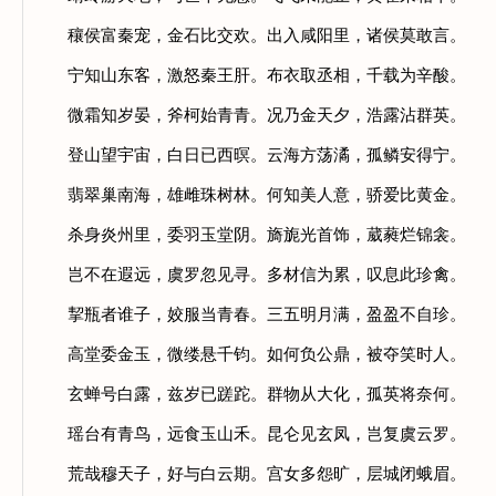
穰侯富秦宠，金石比交欢。出入咸阳里，诸侯莫敢言。
宁知山东客，激怒秦王肝。布衣取丞相，千载为辛酸。
微霜知岁晏，斧柯始青青。况乃金天夕，浩露沾群英。
登山望宇宙，白日已西暝。云海方荡潏，孤鳞安得宁。
翡翠巢南海，雄雌珠树林。何知美人意，骄爱比黄金。
杀身炎州里，委羽玉堂阴。旖旎光首饰，葳蕤烂锦衾。
岂不在遐远，虞罗忽见寻。多材信为累，叹息此珍禽。
挈瓶者谁子，姣服当青春。三五明月满，盈盈不自珍。
高堂委金玉，微缕悬千钧。如何负公鼎，被夺笑时人。
玄蝉号白露，兹岁已蹉跎。群物从大化，孤英将奈何。
瑶台有青鸟，远食玉山禾。昆仑见玄凤，岂复虞云罗。
荒哉穆天子，好与白云期。宫女多怨旷，层城闭蛾眉。