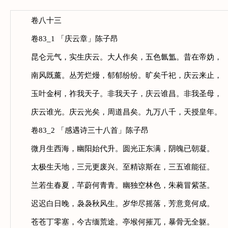
卷八十三
卷83_1 「庆云章」陈子昂
昆仑元气，实生庆云。大人作矣，五色氤氲。昔在帝妫，
南风既薰。丛芳烂熳，郁郁纷纷。旷矣千祀，庆云来止，
玉叶金柯，祚我天子。非我天子，庆云谁昌。非我圣母，
庆云谁光。庆云光矣，周道昌矣。九万八千，天授皇年。
卷83_2 「感遇诗三十八首」陈子昂
微月生西海，幽阳始代升。圆光正东满，阴魄已朝凝。
太极生天地，三元更废兴。至精谅斯在，三五谁能征。
兰若生春夏，芊蔚何青青。幽独空林色，朱蕤冒紫茎。
迟迟白日晚，袅袅秋风生。岁华尽摇落，芳意竟何成。
苍苍丁零塞，今古缅荒途。亭堠何摧兀，暴骨无全躯。