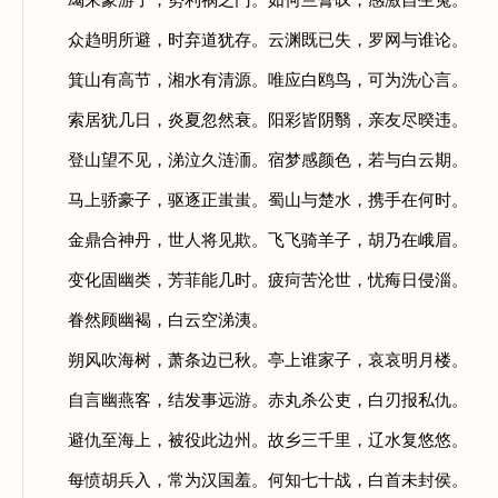
朅来豪游子，势利祸之门。如何兰膏叹，感激自生冤。
众趋明所避，时弃道犹存。云渊既已失，罗网与谁论。
箕山有高节，湘水有清源。唯应白鸥鸟，可为洗心言。
索居犹几日，炎夏忽然衰。阳彩皆阴翳，亲友尽暌违。
登山望不见，涕泣久涟洏。宿梦感颜色，若与白云期。
马上骄豪子，驱逐正蚩蚩。蜀山与楚水，携手在何时。
金鼎合神丹，世人将见欺。飞飞骑羊子，胡乃在峨眉。
变化固幽类，芳菲能几时。疲疴苦沦世，忧痗日侵淄。
眷然顾幽褐，白云空涕洟。
朔风吹海树，萧条边已秋。亭上谁家子，哀哀明月楼。
自言幽燕客，结发事远游。赤丸杀公吏，白刃报私仇。
避仇至海上，被役此边州。故乡三千里，辽水复悠悠。
每愤胡兵入，常为汉国羞。何知七十战，白首未封侯。