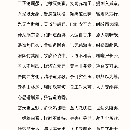
三季沦周赧，七雄灭秦嬴。复闻赤精子，提剑入咸京。
炎光既无象，晋虏复纵横。尧禹道已昧，昏虐势方行。
岂无当世雄，天道与胡兵。咄咄安可言，时醉而未醒。
仲尼溺东鲁，伯阳遁西溟。大运自古来，旅人胡叹哉。
逶迤势已久，骨鲠道斯穷。岂无感激者，时俗颓此风。
灌园何其鄙，皎皎於陵中。世道不相容，嗟嗟张长公。
圣人不利己，忧济在元元。黄屋非尧意，瑶台安可论。
吾闻西方化，清净道弥敦。奈何穷金玉，雕刻以为尊。
云构山林尽，瑶图珠翠烦。鬼工尚未可，人力安能存。
夸愚适增累，矜智道逾昏。
玄天幽且默，群议曷嗤嗤。圣人教犹在，世运久陵夷。
一绳将何系，忧醉不能持。去去行采芝，勿为尘所欺。
蜻蛉游天地，与世本无患。飞飞未能止，黄雀来相干。