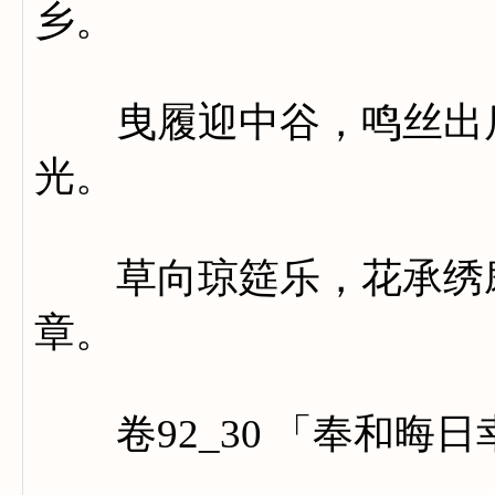
乡。
曳履迎中谷，鸣丝出后
光。
草向琼筵乐，花承绣扆
章。
卷92_30 「奉和晦