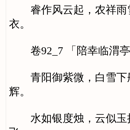
睿作风云起，农祥雨雪
衣。
卷92_7 「陪幸临渭
青阳御紫微，白雪下彤
辉。
水如银度烛，云似玉披