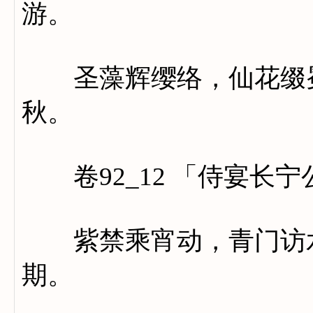
游。
圣藻辉缨络，仙花缀冕
秋。
卷92_12 「侍宴长
紫禁乘宵动，青门访水
期。