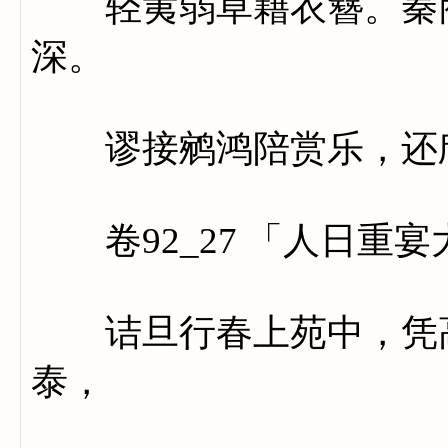
轻荑弱草藉衣簪。秦商
深。
谬接鹓鸿陪赏乐，还欣
卷92_27 「人日重
诘旦行春上苑中，凭高
泰，