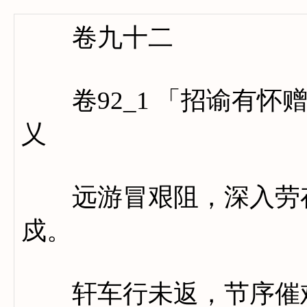
卷九十二
卷92_1 「招谕有怀
乂
远游冒艰阻，深入劳存
戍。
轩车行未返，节序催难