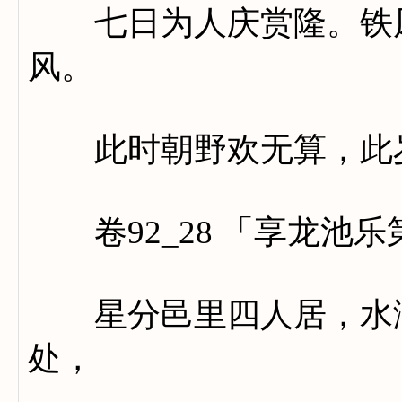
七日为人庆赏隆。铁凤
风。
此时朝野欢无算，此岁
卷92_28 「享龙池乐
星分邑里四人居，水洊
处，