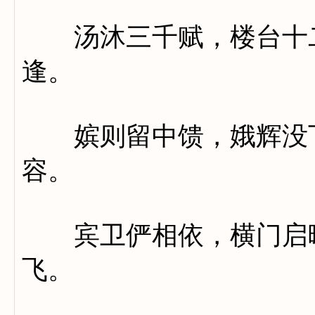
汤沐三千赋，楼台十二
逢。
嫔则留中馈，娥辉没下
容。
宾卫俨相依，横门启曙
飞。