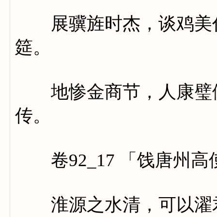
展骥旌时杰，谈鸡美代
筵。
地惨金商节，人康璧假
传。
卷92_17 「饯唐州高
淮源之水清，可以濯君