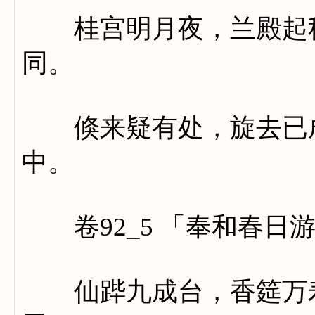
桂宫明月夜，兰殿起秋
同。
倏来疑有处，旋去已成
中。
卷92_5 「奉和春日
仙跸九成台，香筵万寿