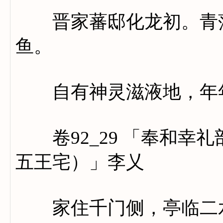
晋家蕃邸化龙初。青蒲
鱼。
自有神灵滋液地，年年
卷92_29 「奉和幸
五王宅）」李乂
家住千门侧，亭临二水