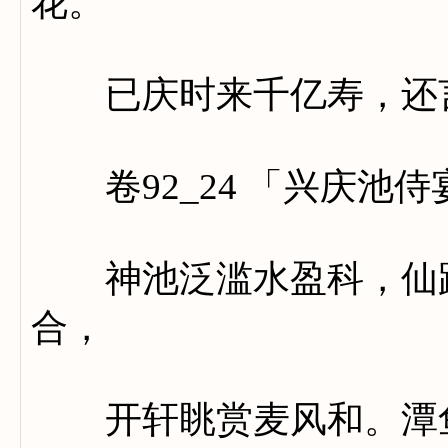
花。
已庆时来千亿寿，还言
卷92_24 「兴庆池侍
神池泛滥水盈科，仙跸
合，
开轩眺赏麦风和。潭鱼