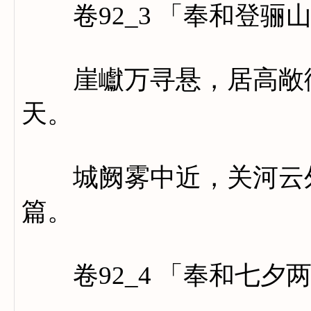
卷92_3 「奉和登骊
崖巘万寻悬，居高敞御
天。
城阙雾中近，关河云外
篇。
卷92_4 「奉和七夕