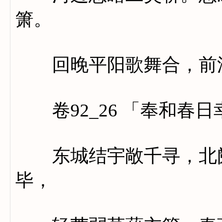
箫。
回晚平阳歌舞合，前溪
卷92_26 「奉和春
东城结宇敞千寻，北阙
毕，