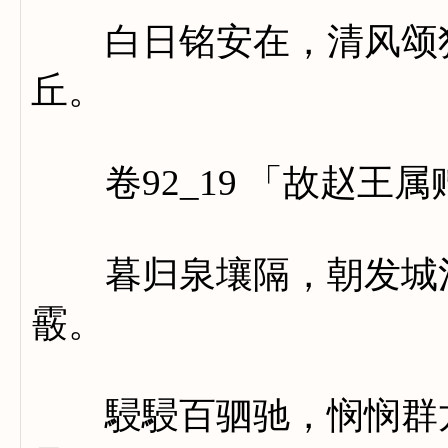
白日铭安在，清风颂独
丘。
卷92_19 「故赵王
暮归泉壤隔，朝发城池
霰。
駸駸百驷驰，悯悯群龙