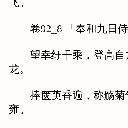
飞。
卷92_8 「奉和九日
望幸纡千乘，登高自九
龙。
捧箧萸香遍，称觞菊气
雍。