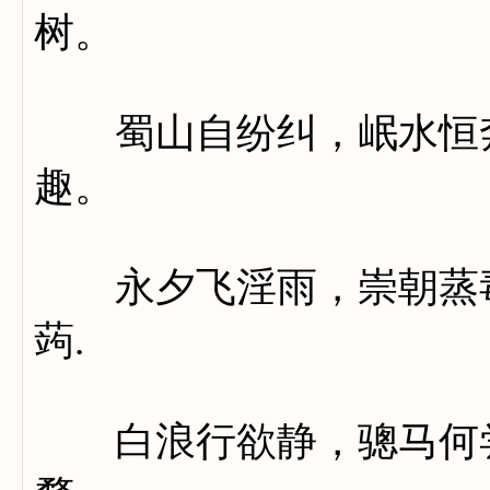
树。
蜀山自纷纠，岷水恒奔
趣。
永夕飞淫雨，崇朝蒸毒
蒟.
白浪行欲静，骢马何尝