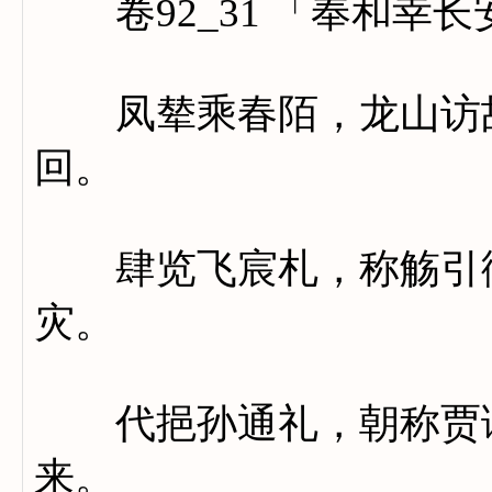
卷92_31 「奉和幸
凤辇乘春陌，龙山访故
回。
肆览飞宸札，称觞引御
灾。
代挹孙通礼，朝称贾谊
来。