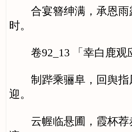
合宴簪绅满，承恩雨露
时。
卷92_13 「幸白鹿观
制跸乘骊阜，回舆指凤
迎。
云幄临悬圃，霞杯荐赤