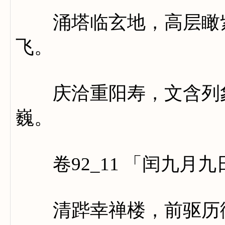
涌塔临玄地，高层瞰紫
飞。
庆洽重阳寿，文含列象
巍。
卷92_11 「闰九月
清跸幸禅楼，前驱历御