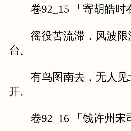
卷92_15 「寄胡皓时
徭役苦流滞，风波限溯
台。
有鸟图南去，无人见北
开。
卷92_16 「饯许州宋