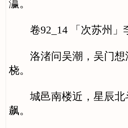
瀛。
卷92_14 「次苏州」
洛渚问吴潮，吴门想洛
桡。
城邑南楼近，星辰北斗
飙。