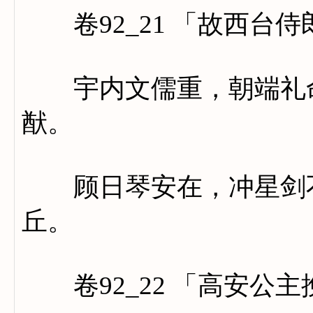
卷92_21 「故西台
宇内文儒重，朝端礼命
猷。
顾日琴安在，冲星剑不
丘。
卷92_22 「高安公主