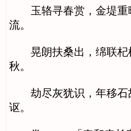
玉辂寻春赏，金堤重晦
流。
晃朗扶桑出，绵联杞树
秋。
劫尽灰犹识，年移石故
讴。