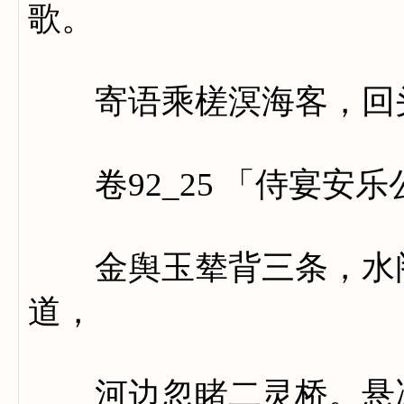
歌。
寄语乘槎溟海客，回头
卷92_25 「侍宴安
金舆玉辇背三条，水阁
道，
河边忽睹二灵桥。悬冰