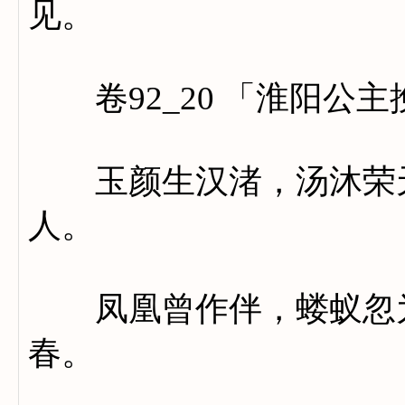
见。
卷92_20 「淮阳公主
玉颜生汉渚，汤沐荣天
人。
凤凰曾作伴，蝼蚁忽为
春。