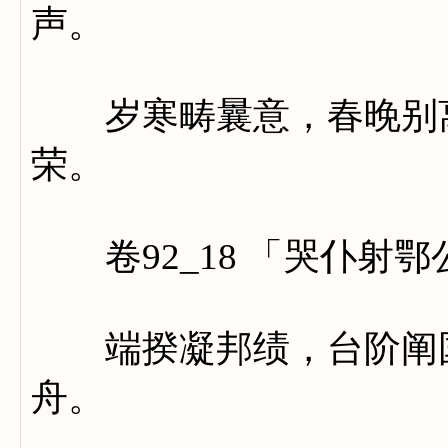
声。
岁寒畴曩意，春晚别离
荣。
卷92_18 「哭仆射鄂
端揆凝邦绩，台阶阐国
舟。