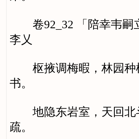
卷92_32 「陪幸韦
李乂
枢掖调梅暇，林园种槿
书。
地隐东岩室，天回北斗
疏。