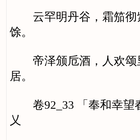
云罕明丹谷，霜笳彻紫
馀。
帝泽颁卮酒，人欢颂里
居。
卷92_33 「奉和幸
乂