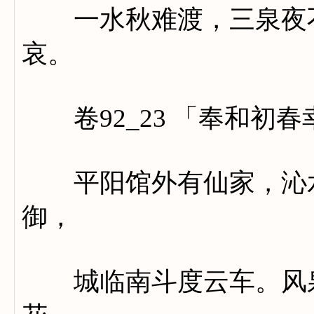
一水秋难渡，三泉夜不
哀。
卷92_23 「奉和初
平阳馆外有仙家，沁水
御，
城临南斗度云车。风泉