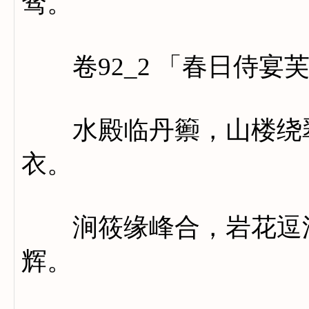
骛。
卷92_2 「春日侍宴
水殿临丹籞，山楼绕翠
衣。
涧筱缘峰合，岩花逗浦
辉。