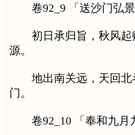
卷92_9 「送沙门弘
初日承归旨，秋风起赠
源。
地出南关远，天回北斗
门。
卷92_10 「奉和九