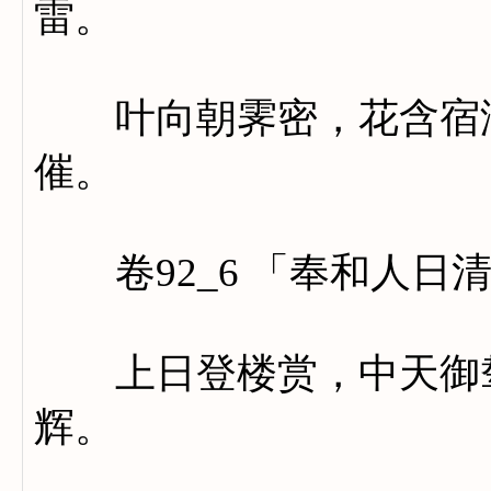
雷。
叶向朝霁密，花含宿润
催。
卷92_6 「奉和人日
上日登楼赏，中天御辇
辉。