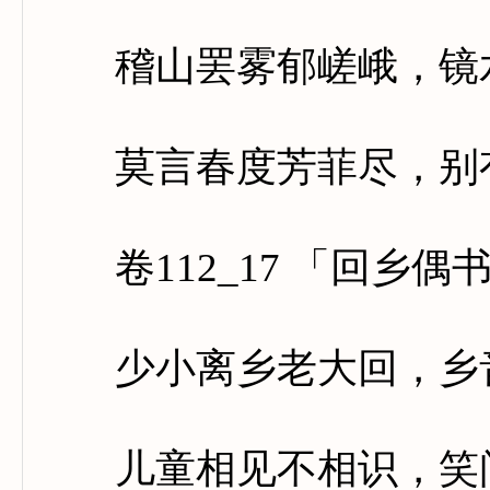
稽山罢雾郁嵯峨，镜水
莫言春度芳菲尽，别有
卷112_17 「回乡偶
少小离乡老大回，乡音
儿童相见不相识，笑问