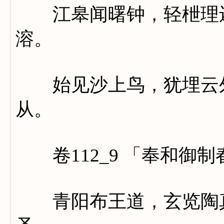
江皋闻曙钟，轻枻理还
溶。
始见沙上鸟，犹埋云外
从。
卷112_9 「奉和御制
青阳布王道，玄览陶真