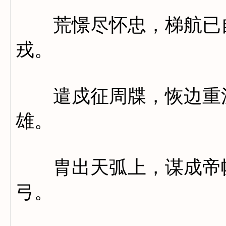
荒憬尽怀忠，梯航已自
戎。
遣戍征周牒，恢边重汉
雄。
胄出天弧上，谋成帝幄
弓。