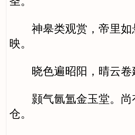
圣。
神皋类观赏，帝里如悬
映。
晓色遍昭阳，晴云卷建
颢气氤氲金玉堂。尚有
仓。