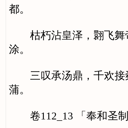
都。
枯朽沾皇泽，翾飞舞帝
涂。
三叹承汤鼎，千欢接舜
蒲。
卷112_13 「奉和圣