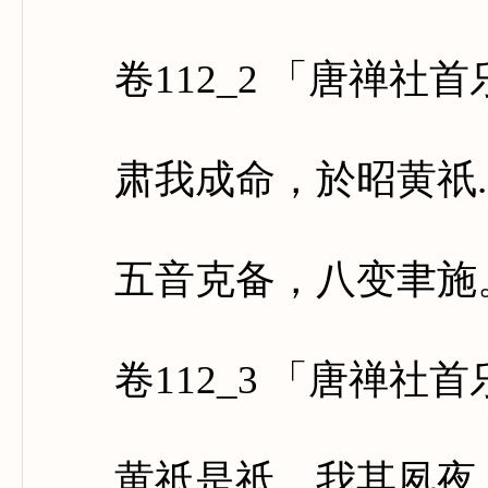
卷112_2 「唐禅社
肃我成命，於昭黄祇.
五音克备，八变聿施。
卷112_3 「唐禅社
黄祇是祗，我其夙夜。