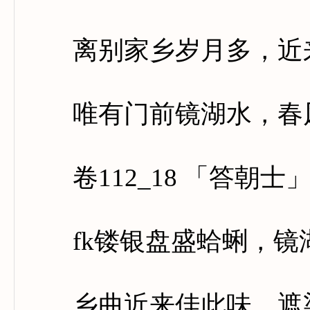
离别家乡岁月多，近来
唯有门前镜湖水，春风
卷112_18 「答朝士
fk镂银盘盛蛤蜊，镜
乡曲近来佳此味，遮渠