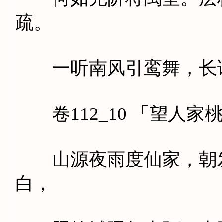
疏。
一听南风引鸾舞，长谣
卷112_10 「望人家
山源夜雨度仙家，朝发
白，