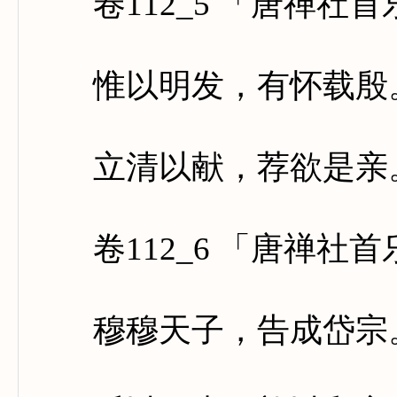
卷112_5 「唐禅社
惟以明发，有怀载殷。
立清以献，荐欲是亲。
卷112_6 「唐禅社
穆穆天子，告成岱宗。