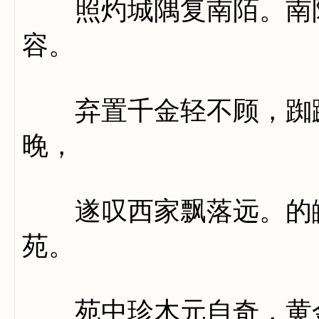
照灼城隅复南陌。南陌
容。
弃置千金轻不顾，踟蹰
晚，
遂叹西家飘落远。的皪
苑。
苑中珍木元自奇，黄金