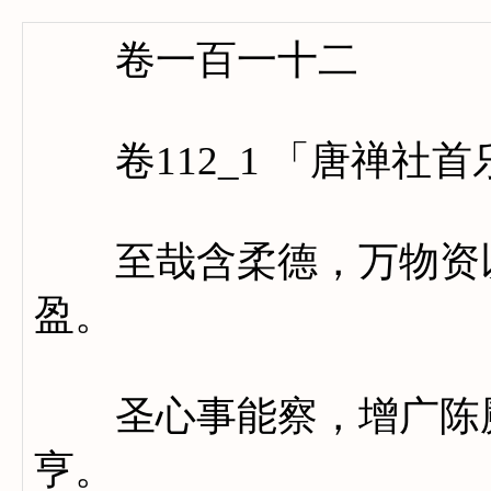
卷一百一十二
卷112_1 「唐禅社
至哉含柔德，万物资以
盈。
圣心事能察，增广陈厥
亨。