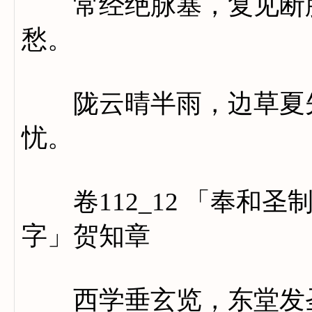
常经绝脉塞，复见断肠
愁。
陇云晴半雨，边草夏先
忧。
卷112_12 「奉和圣
字」贺知章
西学垂玄览，东堂发圣