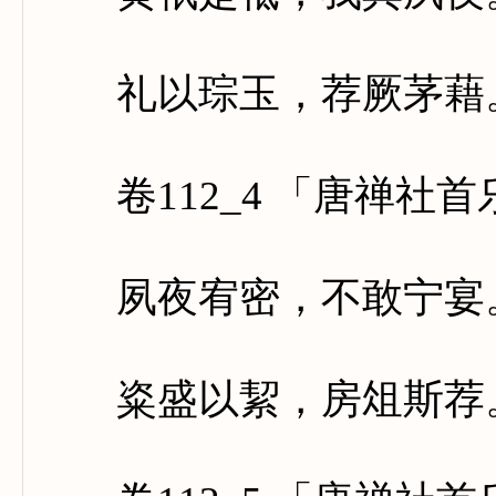
礼以琮玉，荐厥茅藉。
卷112_4 「唐禅社
夙夜宥密，不敢宁宴。
粢盛以絜，房俎斯荐。