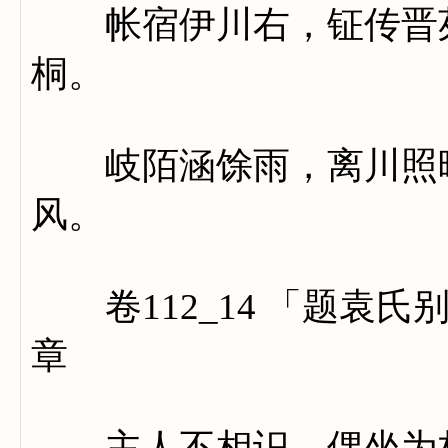
帐宿伊川右，钲传晋苑
桐。
岐陌涵馀雨，离川照晚
风。
卷112_14 「题袁氏
章
主人不相识，偶坐为林