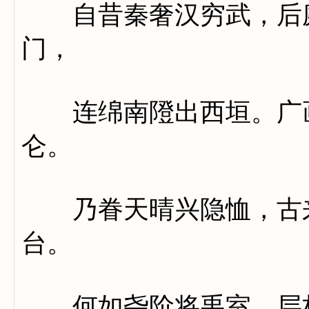
自昔秦奢汉穷武，后庭
门，
连绵南隥出西垣。广画
仑。
乃眷天晴兴隐恤，古来
台。
何如尧阶将禹室。层栏