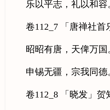
乐以平志，礼以和容。
卷112_7 「唐禅社
昭昭有唐，天俾万国。
申锡无疆，宗我同德。
卷112_8 「晓发」贺