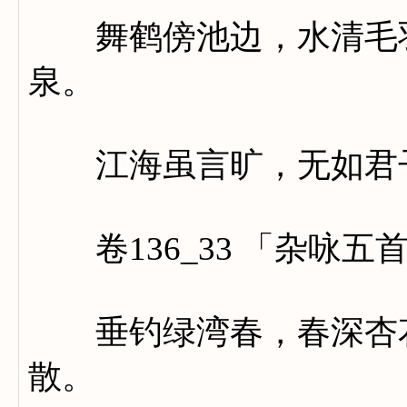
舞鹤傍池边，水清毛羽
泉。
江海虽言旷，无如君
卷136_33 「杂咏五
垂钓绿湾春，春深杏花
散。