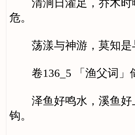
清涧日濯足，乔木时曝
危。
荡漾与神游，莫知是
卷136_5 「渔父词」
泽鱼好鸣水，溪鱼好上
钩。