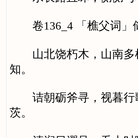
卷136_4 「樵父词」
山北饶朽木，山南多枯
知。
诘朝砺斧寻，视暮行歌
茨。