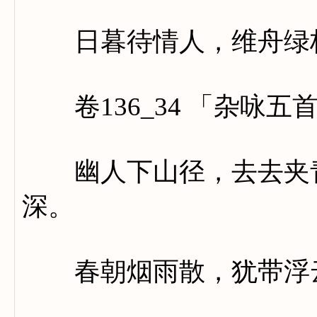
日暮待情人，维舟绿
卷136_34 「杂咏五
幽人下山径，去去夹青
深。
春朝烟雨散，犹带浮