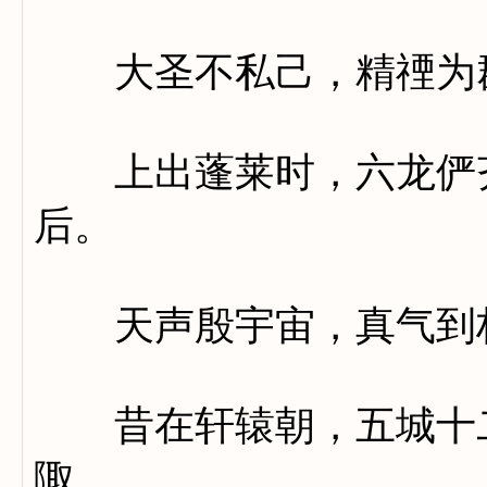
大圣不私己，精禋为
上出蓬莱时，六龙俨齐
后。
天声殷宇宙，真气到
昔在轩辕朝，五城十二
陬。