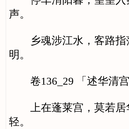
声。
乡魂涉江水，客路指蒲
明。
卷136_29 「述华清
上在蓬莱宫，莫若居华
轻。