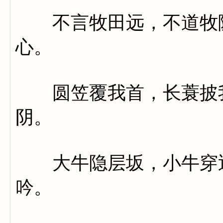
不言牧田远，不道牧陂
心。
圆笠覆我首，长蓑披我
阴。
大牛隐层坂，小牛穿近
吟。