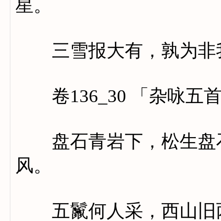
星。
三雪报大有，孰为非
卷136_30 「杂咏五
盘石青岩下，松生盘石
风。
五鬣何人采，西山旧