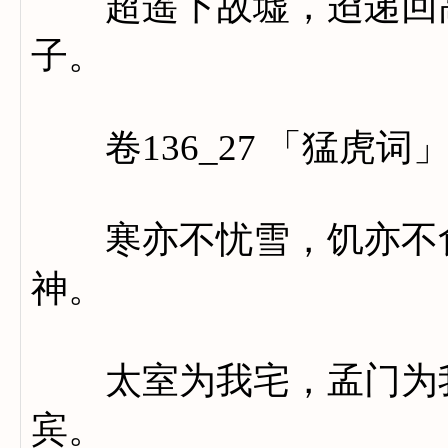
超遥下故墟，迢递回高
子。
卷136_27 「猛虎词
寒亦不忧雪，饥亦不食
神。
太室为我宅，孟门为我
宾。