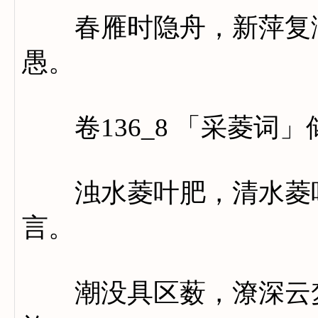
春雁时隐舟，新萍复满
愚。
卷136_8 「采菱词」
浊水菱叶肥，清水菱叶
言。
潮没具区薮，潦深云梦