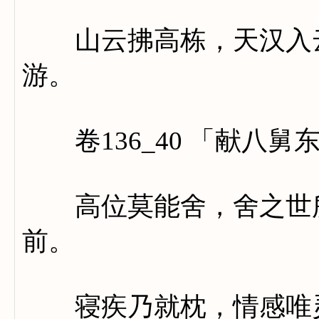
山云拂高栋，天汉入云
游。
卷136_40 「献八舅
高位莫能舍，舍之世所
前。
寝疾乃就枕，情感唯灵