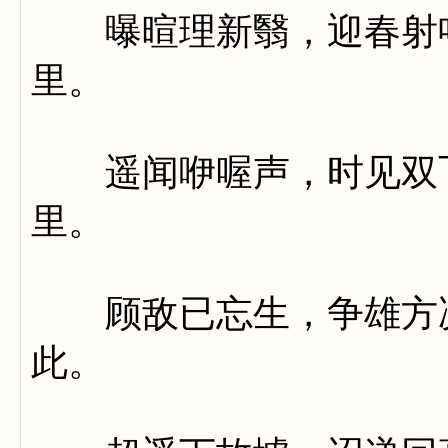
曝暄理新翳，迎春射鸣
里。
遥闻咿喔声，时见双飞
里。
顾敌已忘生，争雄方决
此。