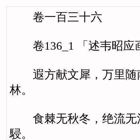
卷一百三十六
卷136_1 「述韦昭应
遐方献文犀，万里随南
林。
食棘无秋冬，绝流无浅
駸。