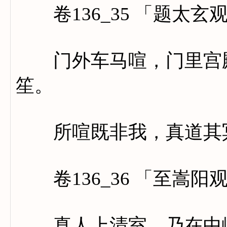
卷136_35 「题太玄
门外车马喧，门里宫殿
笙。
所喧既非我，真道其
卷136_36 「至嵩阳
真人上清室，乃在中峰