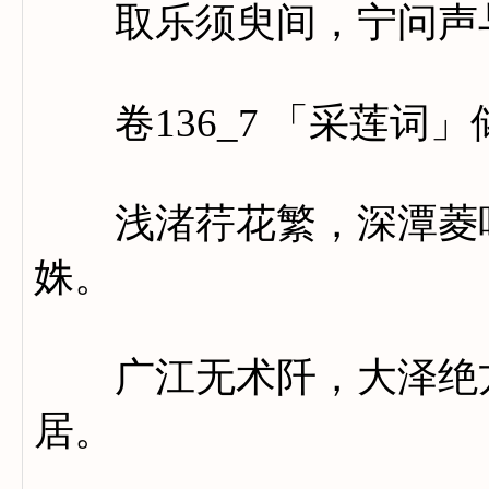
取乐须臾间，宁问声
卷136_7 「采莲词」
浅渚荇花繁，深潭菱叶
姝。
广江无术阡，大泽绝方
居。