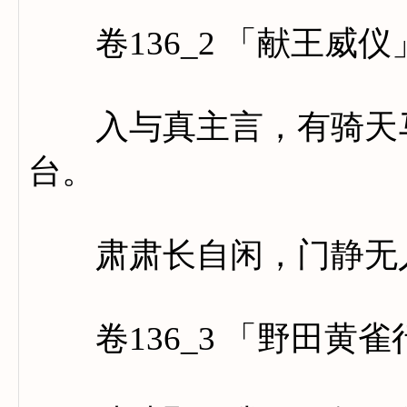
卷136_2 「献王威仪
入与真主言，有骑天马
台。
肃肃长自闲，门静无
卷136_3 「野田黄雀