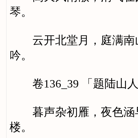
琴。
云开北堂月，庭满南山
吟。
卷136_39 「题陆山
暮声杂初雁，夜色涵早
楼。