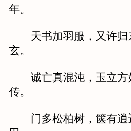
年。
天书加羽服，又许归东
玄。
诚亡真混沌，玉立方婵
传。
门多松柏树，箧有逍遥