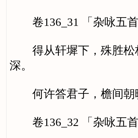
卷136_31 「杂咏五
得从轩墀下，殊胜松柏
深。
何许答君子，檐间朝
卷136_32 「杂咏五