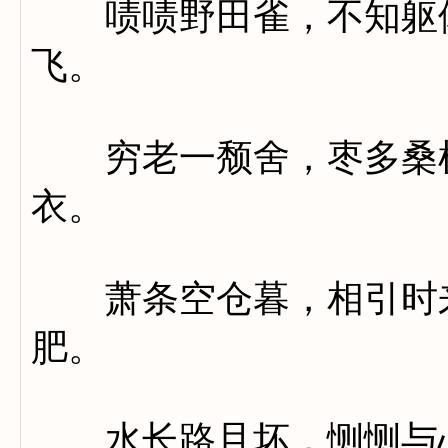
啧啧野田雀，不知躯体
飞。
穷老一颓舍，枣多桑树
衣。
萧条空仓暮，相引时来
肥。
水长路且坏，恻恻与