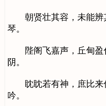
朝贤壮其容，未能辨其
琴。
陛阁飞嘉声，丘甸盈仁
阴。
眈眈若有神，庶比来仪
吟。