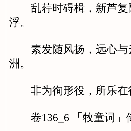
乱荇时碍楫，新芦复隐
浮。
素发随风扬，远心与云
洲。
非为徇形役，所乐在
卷136_6 「牧童词」