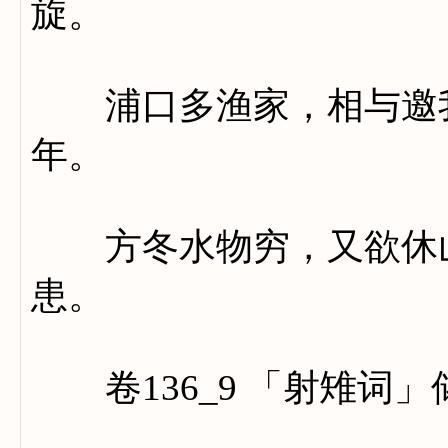
旋。
浦口多渔家，相与邀我
年。
方冬水物穷，又欲休山
患。
卷136_9 「射雉词」