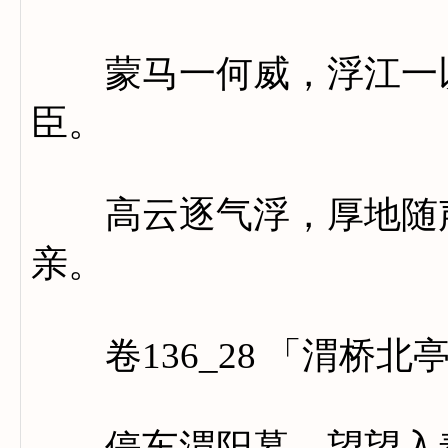
蒙马一何威，浮江一以
臣。
高云逐气浮，厚地随声
亲。
卷136_28 「渭桥北
停车渭阳暮，望望入秦