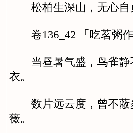
松柏生深山，无心自
卷136_42 「吃茗粥
当昼暑气盛，鸟雀静不
衣。
数片远云度，曾不蔽炎
薇。