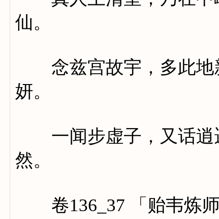
仙。
念兹宫故宇，多此地新
妍。
一闻步虚子，又话逍遥
然。
卷136_37 「贻韦炼