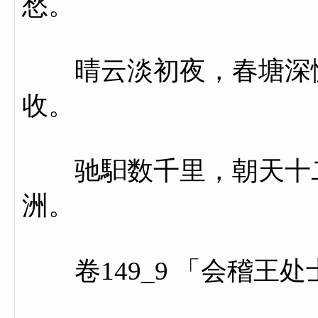
愁。
晴云淡初夜，春塘深慢
收。
驰馹数千里，朝天十二
洲。
卷149_9 「会稽王