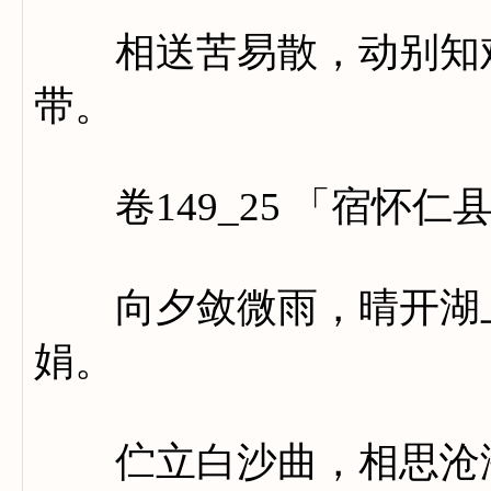
相送苦易散，动别知难
带。
卷149_25 「宿怀仁
向夕敛微雨，晴开湖上
娟。
伫立白沙曲，相思沧海