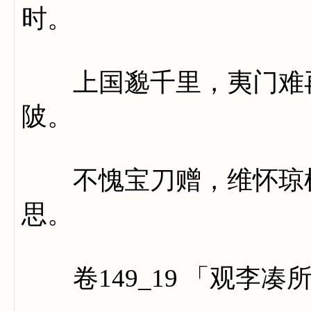
时。
上国邈千里，夷门难再
陂。
不愧宝刀赠，维怀琼树
思。
卷149_19 「观李凑