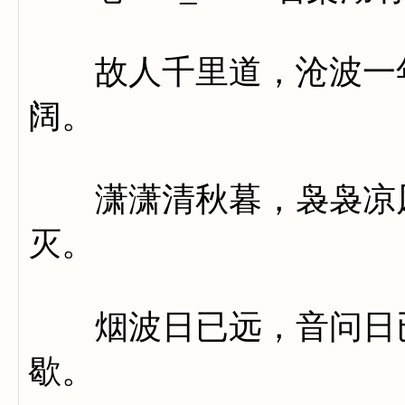
故人千里道，沧波一年
阔。
潇潇清秋暮，袅袅凉风
灭。
烟波日已远，音问日已
歇。