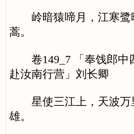
岭暗猿啼月，江寒鹭映
蒿。
卷149_7 「奉饯郎
赴汝南行营」刘长卿
星使三江上，天波万里
雄。