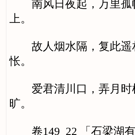
南风日夜起，万里孤帆
上。
故人烟水隔，复此遥相
怅。
爱君清川口，弄月时棹
旷。
卷149_22 「石梁湖