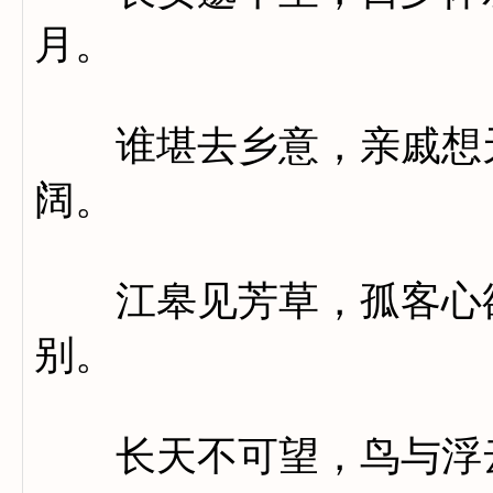
月。
谁堪去乡意，亲戚想天
阔。
江皋见芳草，孤客心欲
别。
长天不可望，鸟与浮