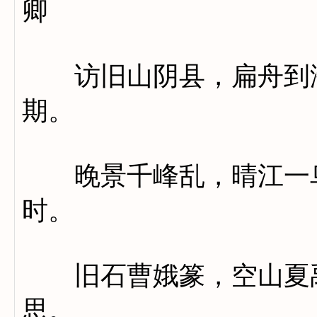
卿
访旧山阴县，扁舟到海
期。
晚景千峰乱，晴江一鸟
时。
旧石曹娥篆，空山夏禹
思。