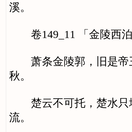
溪。
卷149_11 「金陵西
萧条金陵郭，旧是帝王
秋。
楚云不可托，楚水只堪
流。