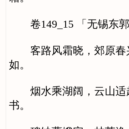
卷149_15 「无锡东
客路风霜晓，郊原春兴
如。
烟水乘湖阔，云山适越
书。