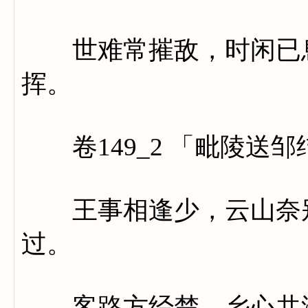
世难常摧敌，时闲已息
挥。
卷149_2 「毗陵送
王事相逢少，云山奈别
过。
客路方经楚，乡心共渡