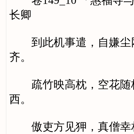
卷149_10 「惠福寺
长卿
到此机事遣，自嫌尘网
齐。
疏竹映高枕，空花随杖
西。
傲吏方见狎，真僧幸相