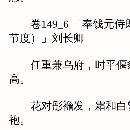
卷149_6 「奉饯元
节度）」刘长卿
任重兼乌府，时平偃豹
高。
花对彤襜发，霜和白雪
袍。