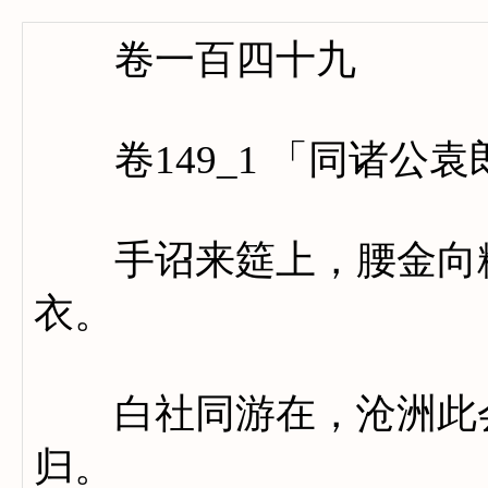
卷一百四十九
卷149_1 「同诸公
手诏来筵上，腰金向粉
衣。
白社同游在，沧洲此会
归。