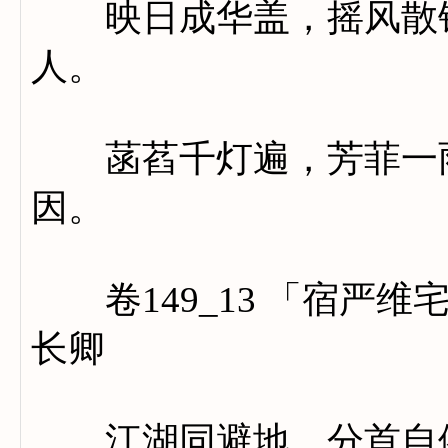
映日成华盖，摇风散锦
人。
菡萏千灯遍，芳菲一雨
因。
卷149_13 「宿严维
长卿
江湖同避地，分首自依