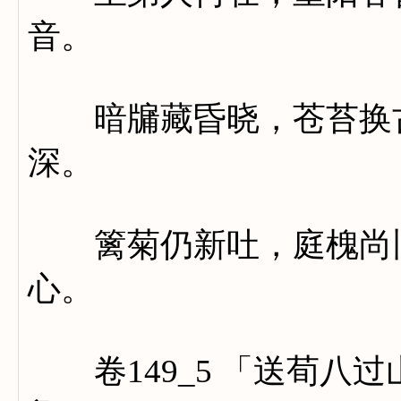
音。
暗牖藏昏晓，苍苔换古
深。
篱菊仍新吐，庭槐尚旧
心。
卷149_5 「送荀八