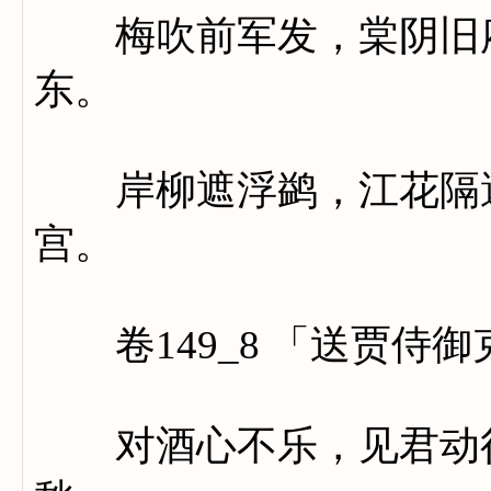
梅吹前军发，棠阴旧府
东。
岸柳遮浮鹢，江花隔避
宫。
卷149_8 「送贾侍
对酒心不乐，见君动行