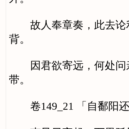
故人奉章奏，此去论利
背。
因君欲寄远，何处问亲
带。
卷149_21 「自鄱阳