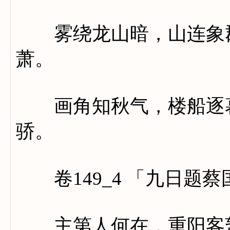
雾绕龙山暗，山连象郡
萧。
画角知秋气，楼船逐暮
骄。
卷149_4 「九日题
主第人何在，重阳客暂