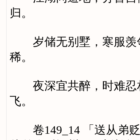
归。
岁储无别墅，寒服羡邻
稀。
夜深宜共醉，时难忍相
飞。
卷149_14 「送从弟