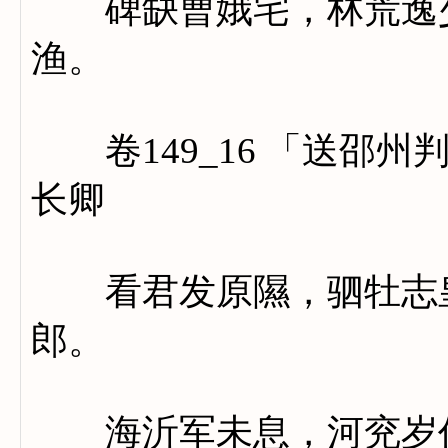
碑缺曹娥宅，林荒逸少
渔。
卷149_16 「送邵州
长卿
看君发原隰，驷牡志皇
郎。
海沂军未息，河兖岁仍