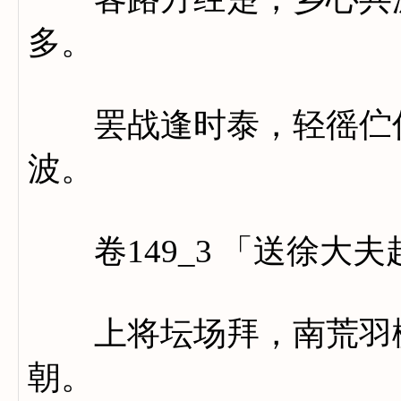
多。
罢战逢时泰，轻徭伫俗
波。
卷149_3 「送徐大夫
上将坛场拜，南荒羽檄
朝。