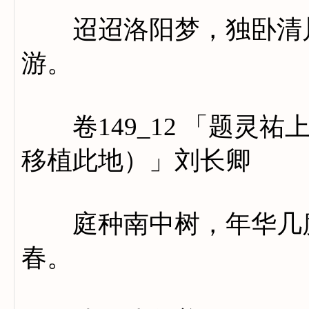
迢迢洛阳梦，独卧清川
游。
卷149_12 「题灵祐
移植此地）」刘长卿
庭种南中树，年华几度
春。