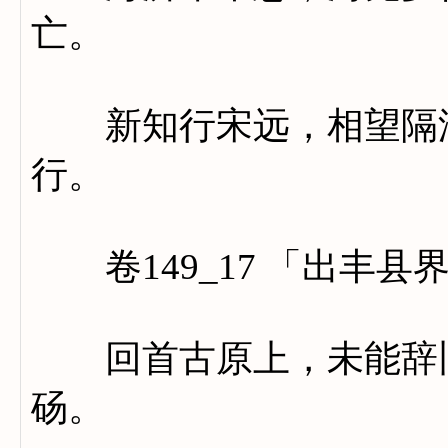
亡。
新知行宋远，相望隔淮
行。
卷149_17 「出丰县
回首古原上，未能辞旧
砀。