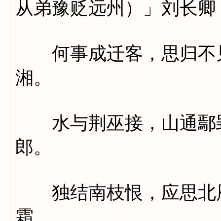
从弟豫贬远州）」刘长卿
何事成迁客，思归不见
湘。
水与荆巫接，山通鄢郢
郎。
独结南枝恨，应思北雁
霜。