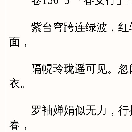
卷156_5 「春女行」
紫台穹跨连绿波，红轩
面，
隔幌玲珑遥可见。忽闻
衣。
罗袖婵娟似无力，行拾
春，