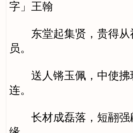
字」王翰
东堂起集贤，贵得从神
员。
送人锵玉佩，中使拂琼
连。
长材成磊落，短翮强翩
缘。