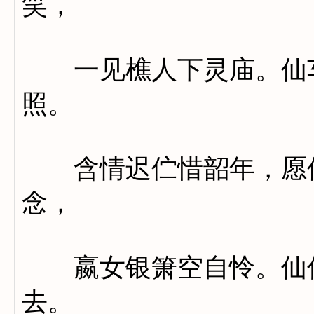
笑，
一见樵人下灵庙。仙车
照。
含情迟伫惜韶年，愿侍
念，
嬴女银箫空自怜。仙俗
去。