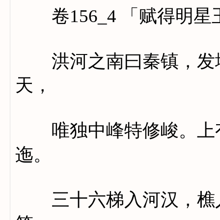
卷156_4 「赋得明
洪河之南曰秦镇，发地
天，
唯独中峰特修峻。上有
迤。
三十六梯入河汉，樵人