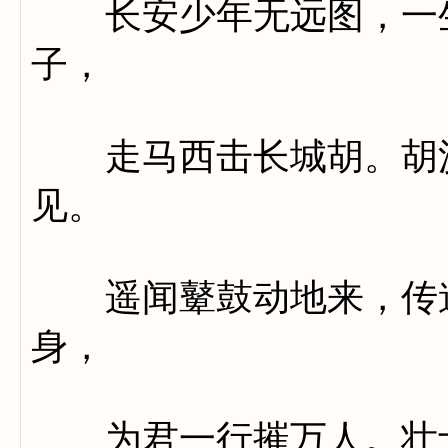
长安少年无远图，一生
子，
走马西击长城胡。胡沙
见。
遥闻鼙鼓动地来，传道
身，
为君一行摧万人。壮士