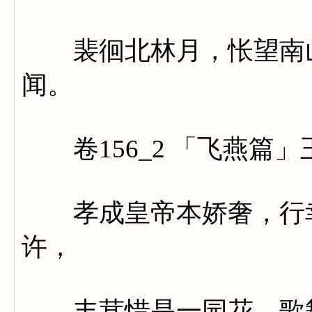
裴徊北林月，怅望南山
闻。
卷156_2 「飞燕篇」
孝成皇帝本娇奢，行幸
许，
丰茸惜是一园花。歌舞