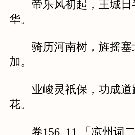
帝乐风初起，王城日半
华。
骑历河南树，旌摇塞北
加。
业峻灵祇保，功成道路
花。
卷156_11 「凉州词