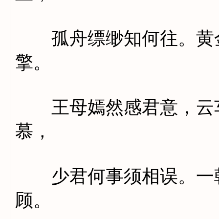
孤舟缥缈知何往。黄金
擎。
王母嫣然感君意，云车
慕，
少君何事须相误。一朝
顾。