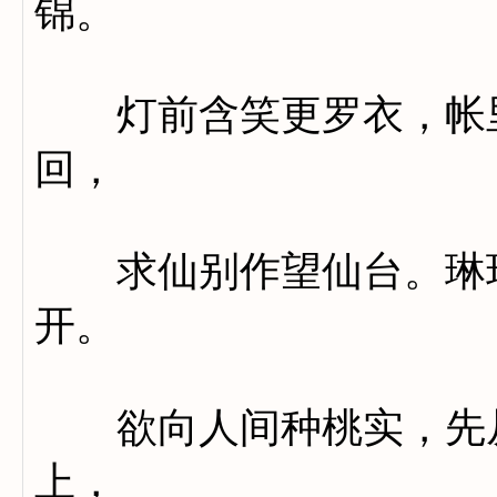
锦。
灯前含笑更罗衣，帐里
回，
求仙别作望仙台。琳琅
开。
欲向人间种桃实，先从
上，