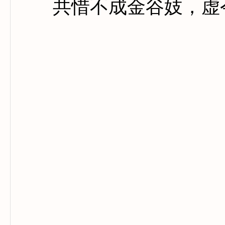
共惜不成金谷妓，虚令