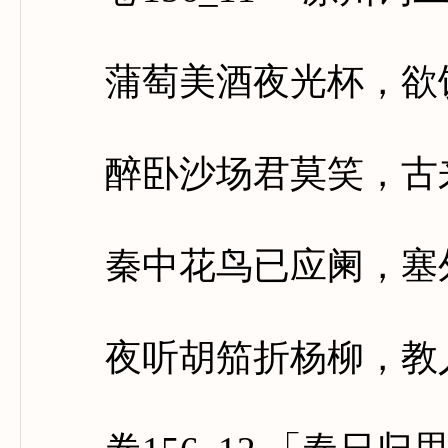
蒲萄美酒夜光杯，欲饮
醉卧沙场君莫笑，古来
秦中花鸟已应阑，塞外
夜听胡笳折杨柳，教人