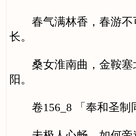
春气满林香，春游不可
长。
桑女淮南曲，金鞍塞北
阳。
卷156_8 「奉和圣
未极人心畅，如何帝道