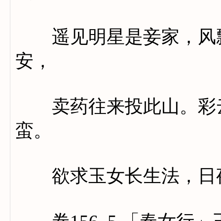
遥见明星是妾家，风飘
安，
卖药往来投此山。彩云
蛮。
欲求玉女长生法，日夜