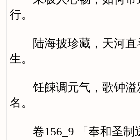
行。
陆海披珍藏，天河直斗
生。
饪餗调元气，歌钟溢雅
名。
卷156_9 「奉和圣