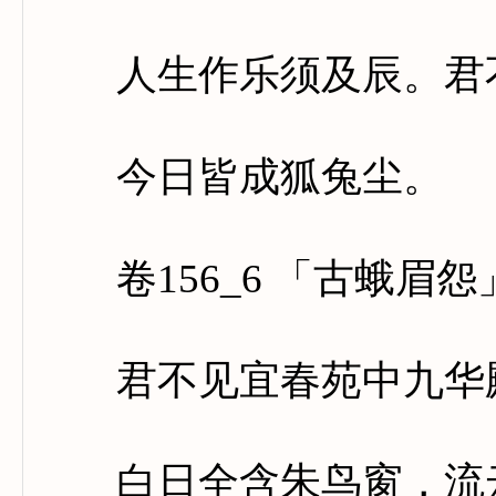
人生作乐须及辰。君不
今日皆成狐兔尘。
卷156_6 「古蛾眉怨
君不见宜春苑中九华殿
白日全含朱鸟窗，流云