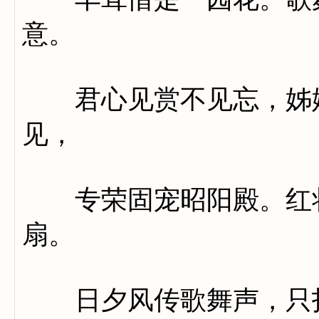
意。
君心见赏不见忘，姊妹
见，
专荣固宠昭阳殿。红妆
扇。
日夕风传歌舞声，只扰