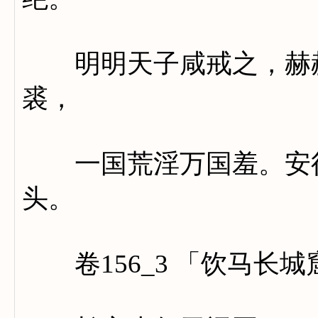
明明天子咸戒之，赫赫
裘，
一国荒淫万国羞。安得
头。
卷156_3 「饮马长