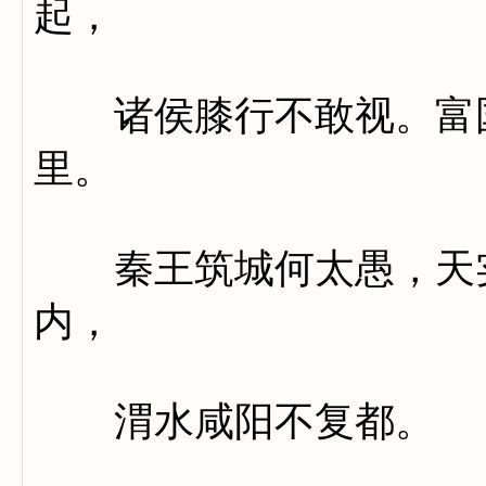
起，
诸侯膝行不敢视。富国
里。
秦王筑城何太愚，天实
内，
渭水咸阳不复都。