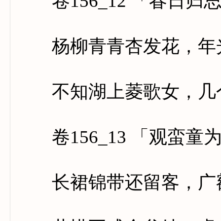
卷156_12 「春日归
杨柳青青杏发花，年光
不知湖上菱歌女，几个
卷156_13 「观蛮童
长裙锦带还留客，广额