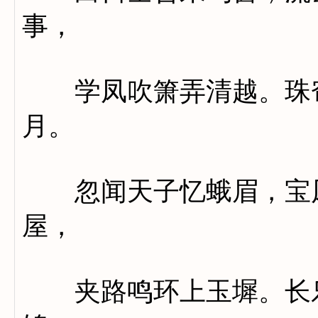
事，
学凤吹箫弄清越。珠帘
月。
忽闻天子忆蛾眉，宝凤
屋，
夹路鸣环上玉墀。长乐