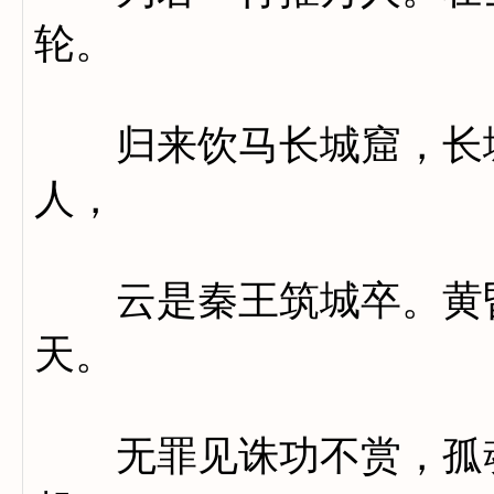
轮。
归来饮马长城窟，长城
人，
云是秦王筑城卒。黄昏
天。
无罪见诛功不赏，孤魂