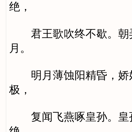
绝，
君王歌吹终不歇。朝弄
月。
明月薄蚀阳精昏，娇妒
极，
复闻飞燕啄皇孙。皇孙
绝。