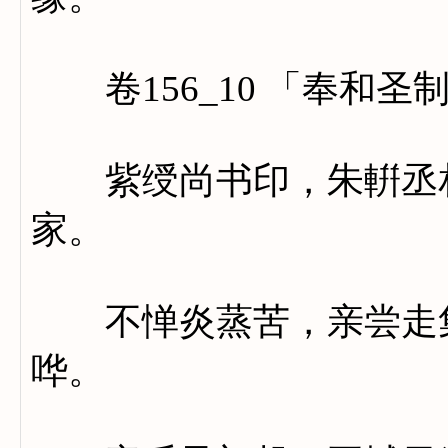
卷156_10 「奉和圣
紫绶尚书印，朱輧丞相
家。
不惮炎蒸苦，亲尝走集
哗。