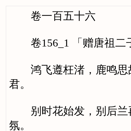
卷一百五十六
卷156_1 「赠唐祖二
鸿飞遵枉渚，鹿鸣思故
君。
别时花始发，别后兰再
氛。