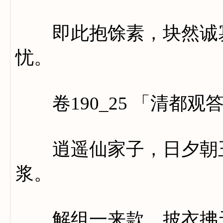
即此抱馀素，块然诚寡
忧。
卷190_25 「清都观
逍遥仙家子，日夕朝玉
浆。
解组一来款，披衣拂天