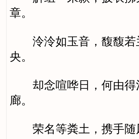
章。
泠泠如玉音，馥馥若兰
央。
却念喧哗日，何由得清
廊。
荣名等粪土，携手随