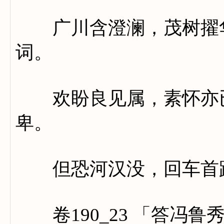
广川含澄澜，茂树擢华
词。
欢盼良见属，素怀亦已
卑。
但恐河汉没，回车首
卷190_23 「答冯鲁