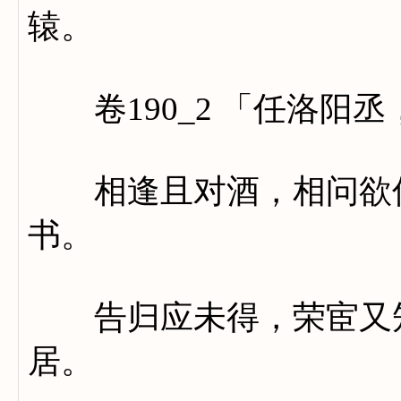
辕。
卷190_2 「任洛阳
相逢且对酒，相问欲何
书。
告归应未得，荣宦又知
居。