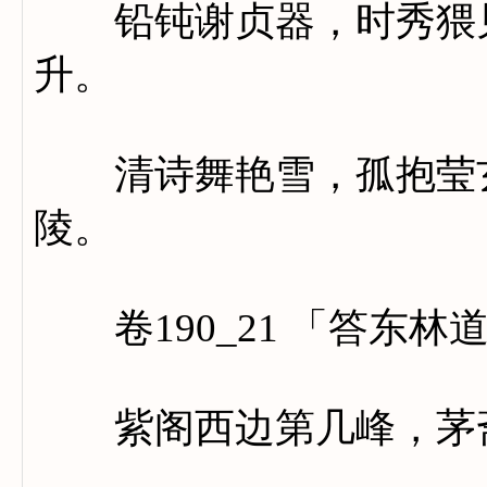
铅钝谢贞器，时秀猥见
升。
清诗舞艳雪，孤抱莹玄
陵。
卷190_21 「答东林
紫阁西边第几峰，茅斋