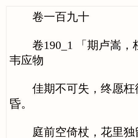
卷一百九十
卷190_1 「期卢嵩
韦应物
佳期不可失，终愿枉衡
昏。
庭前空倚杖，花里独留