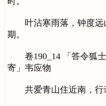
时。
叶沾寒雨落，钟度远山
期。
卷190_14 「答令狐
寄」韦应物
共爱青山住近南，行牵