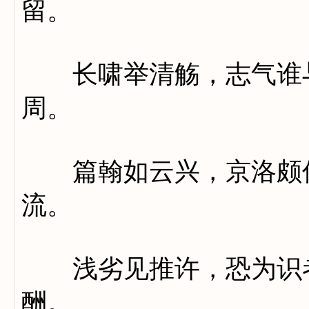
留。
长啸举清觞，志气谁与
周。
篇翰如云兴，京洛颇优
流。
浅劣见推许，恐为识者
酬。