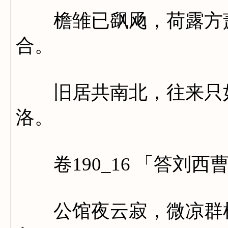
檐雏已飖飏，荷露方萧
合。
旧居共南北，往来只如
洛。
卷190_16 「答刘西
公馆夜云寂，微凉群树