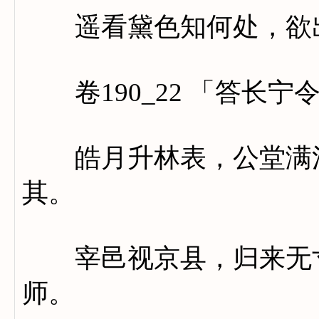
遥看黛色知何处，欲出
卷190_22 「答长宁
皓月升林表，公堂满清
其。
宰邑视京县，归来无寸
师。