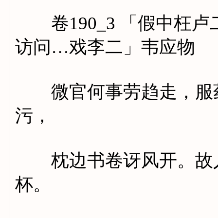
卷190_3 「假中枉
访问…戏李二」韦应物
微官何事劳趋走，服药
污，
枕边书卷讶风开。故人
杯。