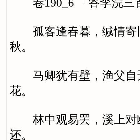
卷190_6 「答李浣三
孤客逢春暮，缄情寄旧
秋。
马卿犹有壁，渔父自无
花。
林中观易罢，溪上对鸥
还。