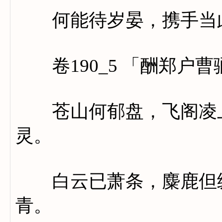
何能待岁晏，携手当
卷190_5 「酬郑户
苍山何郁盘，飞阁凌上
灵。
白云已萧条，麋鹿但纵
青。