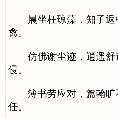
晨坐枉琼藻，知子返中
禽。
仿佛谢尘迹，逍遥舒道
侵。
簿书劳应对，篇翰旷不
任。