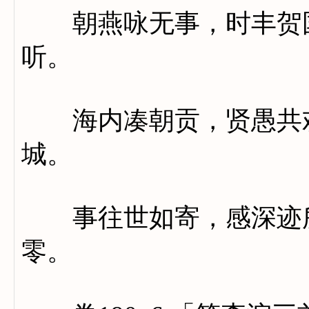
朝燕咏无事，时丰贺国
听。
海内凑朝贡，贤愚共欢
城。
事往世如寄，感深迹所
零。