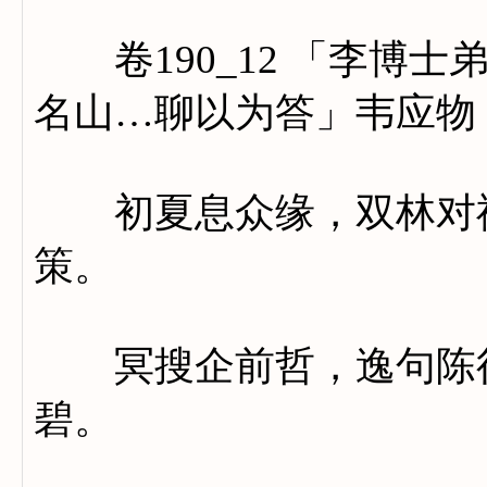
卷190_12 「李博士
名山…聊以为答」韦应物
初夏息众缘，双林对禅
策。
冥搜企前哲，逸句陈往
碧。