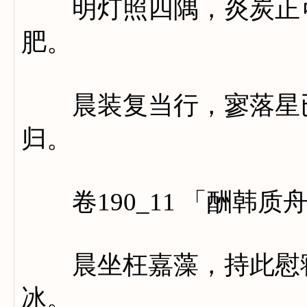
明灯照四隅，炎炭正可
肥。
晨装复当行，寥落星已
归。
卷190_11 「酬韩质
晨坐枉嘉藻，持此慰寝
冰。