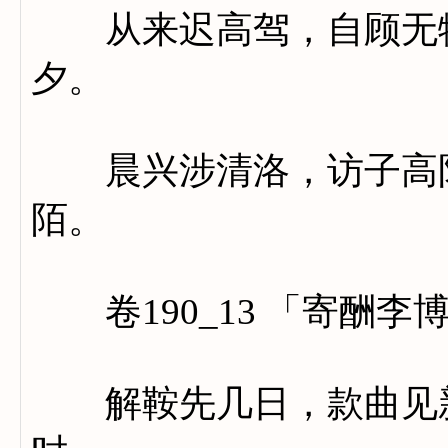
从来迟高驾，自顾无物
夕。
晨兴涉清洛，访子高阳
陌。
卷190_13 「寄酬李
解鞍先几日，款曲见新