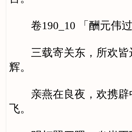
卷190_10 「酬元伟
三载寄关东，所欢皆远
辉。
亲燕在良夜，欢携辟中
飞。