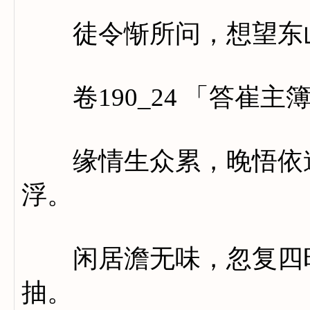
徒令惭所问，想望东
卷190_24 「答崔主
缘情生众累，晚悟依道
浮。
闲居澹无味，忽复四时
抽。