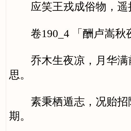
应笑王戎成俗物，遥持
卷190_4 「酬卢嵩
乔木生夜凉，月华满前
思。
素秉栖遁志，况贻招隐
期。