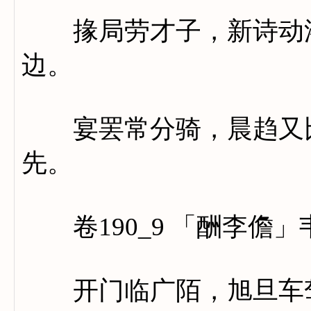
掾局劳才子，新诗动洛
边。
宴罢常分骑，晨趋又比
先。
卷190_9 「酬李儋」
开门临广陌，旭旦车驾