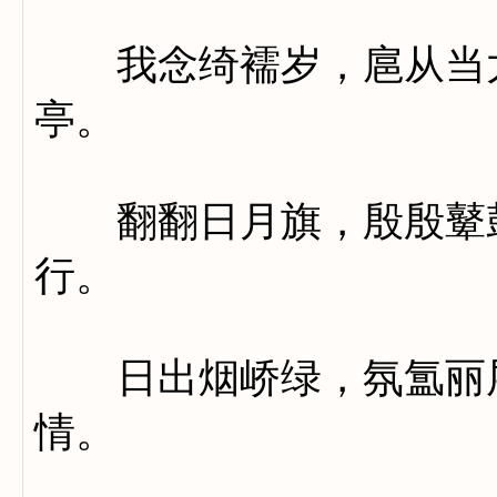
我念绮襦岁，扈从当太
亭。
翻翻日月旗，殷殷鼙鼓
行。
日出烟峤绿，氛氲丽层
情。