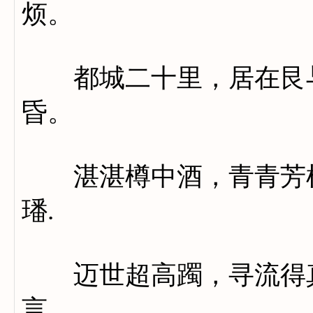
烦。
都城二十里，居在艮与
昏。
湛湛樽中酒，青青芳树
璠.
迈世超高躅，寻流得真
言。