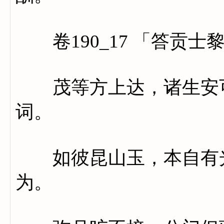
卷190_17 「答贡士
茂等方上达，诸生安可
词。
如彼昆山玉，本自有光
为。