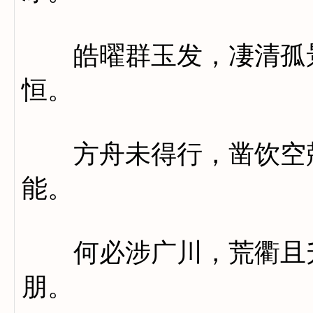
皓曜群玉发，凄清孤景
恒。
方舟未得行，凿饮空兢
能。
何必涉广川，荒衢且升
朋。