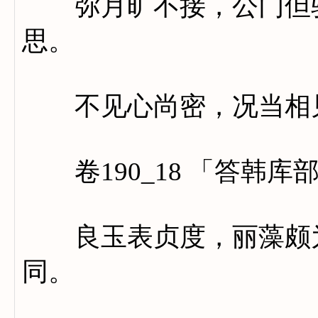
弥月旷不接，公门但驱
思。
不见心尚密，况当相
卷190_18 「答韩库
良玉表贞度，丽藻颇为
同。