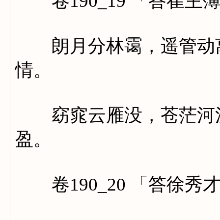
卷190_19 「答崔主
朗月分林霭，遥管动离
情。
窈窕云雁没，苍茫河汉
盈。
卷190_20 「答徐秀