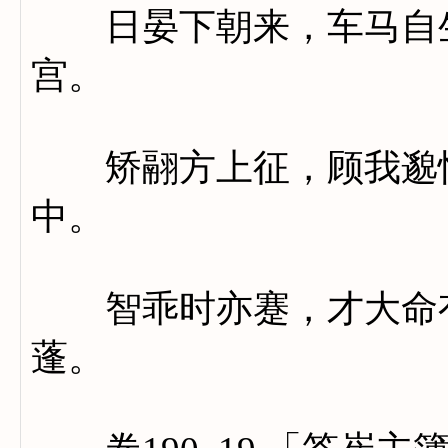
日晏下朝来，车马自生
宫。
矫翮方上征，顾我邈忡
中。
智乖时亦蹇，才大命有
蓬。