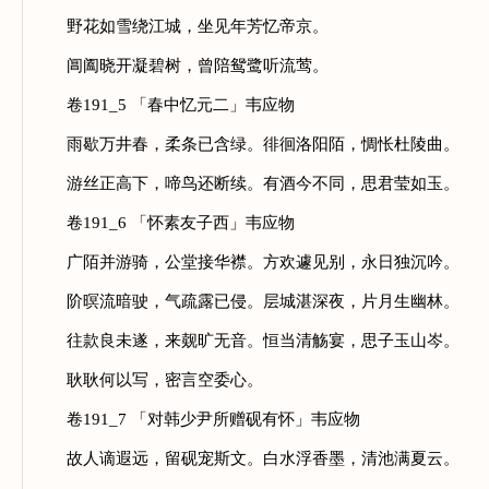
野花如雪绕江城，坐见年芳忆帝京。
阊阖晓开凝碧树，曾陪鸳鹭听流莺。
卷191_5 「春中忆元二」韦应物
雨歇万井春，柔条已含绿。徘徊洛阳陌，惆怅杜陵曲。
游丝正高下，啼鸟还断续。有酒今不同，思君莹如玉。
卷191_6 「怀素友子西」韦应物
广陌并游骑，公堂接华襟。方欢遽见别，永日独沉吟。
阶暝流暗驶，气疏露已侵。层城湛深夜，片月生幽林。
往款良未遂，来觌旷无音。恒当清觞宴，思子玉山岑。
耿耿何以写，密言空委心。
卷191_7 「对韩少尹所赠砚有怀」韦应物
故人谪遐远，留砚宠斯文。白水浮香墨，清池满夏云。