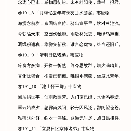
念离心已永，感物思徒纷。未有桂阳使，裁书一报君。
卷191_8 「月晦忆去年与亲友曲水游宴」韦应物
晦赏念前岁，京国结良俦。骑出宣平里，饮对曲池流。
今朝隔天末，空园伤独游。雨歇林光变，塘绿鸟声幽。
凋氓积逋税，华鬓集新秋。谁言恋虎符，终当还旧丘。
卷191_9 「清明日忆诸弟」韦应物
冷食方多病，开襟一忻然。终令思故郡，烟火满晴川。
杏粥犹堪食，榆羹已稍煎。唯恨乖亲燕，坐度此芳年。
卷191_10 「池上怀王卿」韦应物
幽居捐世事，佳雨散园芳。入门霭已绿，水禽鸣春塘。
重云始成夕，忽霁尚残阳。轻舟因风泛，郡阁望苍苍。
私燕阻外好，临欢一停觞。兹游无时尽，旭日愿相将。
卷191_11 「立夏日忆京师诸弟」韦应物