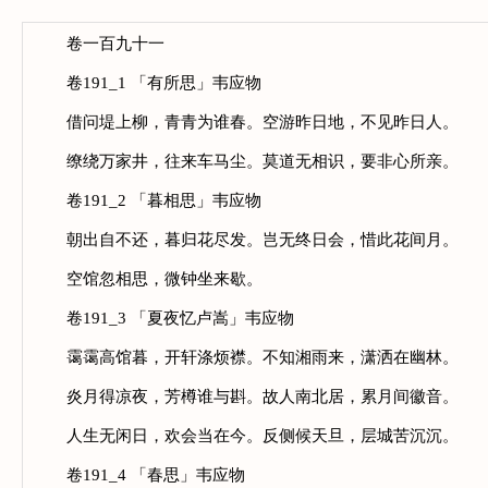
卷一百九十一
卷191_1 「有所思」韦应物
借问堤上柳，青青为谁春。空游昨日地，不见昨日人。
缭绕万家井，往来车马尘。莫道无相识，要非心所亲。
卷191_2 「暮相思」韦应物
朝出自不还，暮归花尽发。岂无终日会，惜此花间月。
空馆忽相思，微钟坐来歇。
卷191_3 「夏夜忆卢嵩」韦应物
霭霭高馆暮，开轩涤烦襟。不知湘雨来，潇洒在幽林。
炎月得凉夜，芳樽谁与斟。故人南北居，累月间徽音。
人生无闲日，欢会当在今。反侧候天旦，层城苦沉沉。
卷191_4 「春思」韦应物