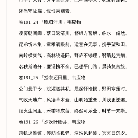
行车俨未转，芳草空盈步。已举候亭火，犹爱村原树。
还当守故扃，怅恨秉幽素。
卷191_24 「晚归沣川」韦应物
凌雾朝阊阖，落日返清川。簪组方暂解，临水一翛然。
昆弟忻来集，童稚满眼前。适意在无事，携手望秋田。
南岭横爽气，高林绕遥阡。野庐不锄理，翳翳起荒烟。
名秩斯逾分，廉退愧不全。已想平门路，晨骑复言旋。
卷191_25 「授衣还田里」韦应物
公门悬甲令，浣濯遂其私。晨起怀怆恨，野田寒露时。
气收天地广，风凄草木衰。山明始重叠，川浅更逶迤。
烟火生闾里，禾黍积东菑。终然可乐业，时节一来斯。
卷191_26 「夕次盱眙县」韦应物
落帆逗淮镇，停舫临孤驿。浩浩风起波，冥冥日沉夕。