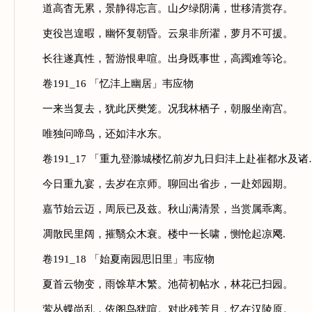
道高杳无累，景静得忘言。山夕绿阴满，世移清赏存。
吏役岂遑暇，幽怀复朝昏。云泉非所濯，萝月不可援。
长往遂真性，暂游恨卑喧。出身既事世，高躅难等论。
卷191_16 「忆沣上幽居」韦应物
一来当复去，犹此厌樊笼。况我林栖子，朝服坐南宫。
唯独问啼鸟，还如沣水东。
卷191_17 「重九登滁城楼忆前岁九日归沣上赴崔都水及
今日重九宴，去岁在京师。聊回出省步，一赴郊园期。
嘉节始云迈，周辰已及兹。秋山满清景，当赏属乖离。
凋散民里阔，摧翳众木衰。楼中一长啸，恻怆起凉飔.
卷191_18 「始夏南园思旧里」韦应物
夏首云物变，雨馀草木繁。池荷初帖水，林花已扫园。
萦丛蝶尚乱，依阁鸟犹喧。对此残芳月，忆在汉陵原。