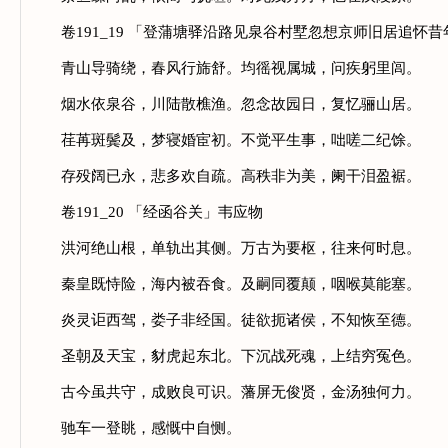
卷191_19 「登蒲塘驿沿路见泉谷村墅忽想京师旧居追怀昔
青山导骑绕，春风行旆舒。均徭视属城，问疾躬里闾。
烟水依泉谷，川陆散樵渔。忽念故园日，复忆骊山居。
荏苒斑鬓及，梦寝婚宦初。不觉平生事，咄嗟二纪馀。
存殁阔已永，悲多欢自疏。高秩非为美，阑干泪盈裾。
卷191_20 「经函谷关」韦应物
洪河绝山根，单轨出其侧。万古为要枢，往来何时息。
秦皇既恃险，海内被吞食。及嗣同覆颠，咽喉莫能塞。
炎灵讵西驾，娄子非经国。徒欲扼诸侯，不知恢至德。
圣朝及天宝，豺虎起东北。下沉战死魂，上结穷冤色。
古今虽共守，成败良可识。藩屏无俊贤，金汤独何力。
驰车一登眺，感慨中自恻。