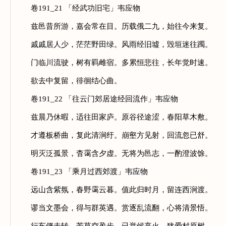
卷191_21 「经武功旧宅」韦应物
兹邑昔所游，嘉会常在目。历载俄二九，始往今来复。
戚戚居人少，茫茫野田绿。风雨经旧墟，毁垣迷往躅。
门临川流驶，树有羁雌宿。多累恒悲往，长年觉时速。
欲去中复留，徘徊结心曲。
卷191_22 「往云门郊居途经回流作」韦应物
兹晨乃休暇，适往田家庐。原谷径途涩，春阳草木敷。
才遵板桥曲，复此清涧纡。崩壑方见射，回流忽已舒。
明灭泛孤景，杳霭含夕虚。无将为邑志，一酌澄波馀。
卷191_23 「乘月过西郊渡」韦应物
远山含紫氛，春野霭云暮。值此归时月，留连西涧渡。
谬当文墨会，得与群英遇。赏逐乱流翻，心将清景悟。