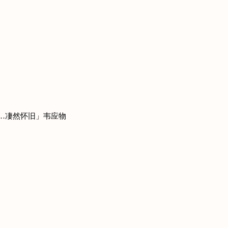
诸…凄然怀旧」韦应物