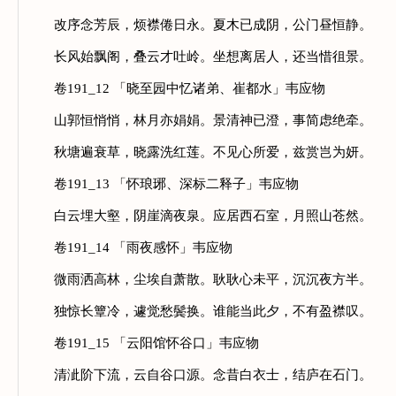
改序念芳辰，烦襟倦日永。夏木已成阴，公门昼恒静。
长风始飘阁，叠云才吐岭。坐想离居人，还当惜徂景。
卷191_12 「晓至园中忆诸弟、崔都水」韦应物
山郭恒悄悄，林月亦娟娟。景清神已澄，事简虑绝牵。
秋塘遍衰草，晓露洗红莲。不见心所爱，兹赏岂为妍。
卷191_13 「怀琅琊、深标二释子」韦应物
白云埋大壑，阴崖滴夜泉。应居西石室，月照山苍然。
卷191_14 「雨夜感怀」韦应物
微雨洒高林，尘埃自萧散。耿耿心未平，沉沉夜方半。
独惊长簟冷，遽觉愁鬓换。谁能当此夕，不有盈襟叹。
卷191_15 「云阳馆怀谷口」韦应物
清泚阶下流，云自谷口源。念昔白衣士，结庐在石门。