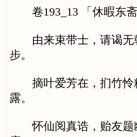
卷193_13 「休暇东
由来束带士，请谒无朝
步。
摘叶爱芳在，扪竹怜粉
露。
怀仙阅真诰，贻友题幽