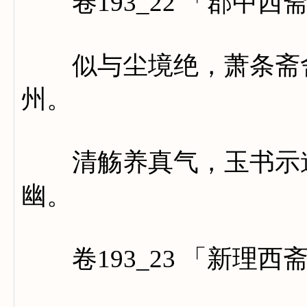
卷193_22 「郡中西
似与尘境绝，萧条斋舍
州。
清觞养真气，玉书示道
幽。
卷193_23 「新理西