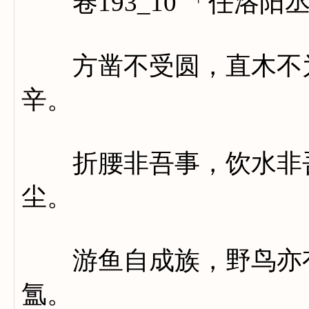
卷193_10 「任洛阳
方凿不受圆，直木不为
辛。
折腰非吾事，饮水非吾
尘。
游鱼自成族，野鸟亦有
氲。