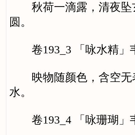
秋荷一滴露，清夜坠玄
圆。
卷193_3 「咏水精」
映物随颜色，含空无表
水。
卷193_4 「咏珊瑚」