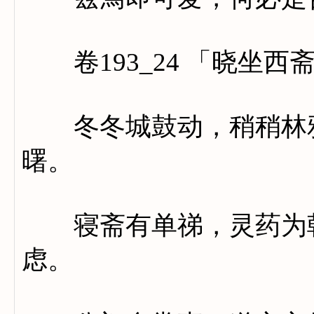
卷193_24 「晓坐西
冬冬城鼓动，稍稍林鸦
曙。
寝斋有单祶，灵药为朝
虑。