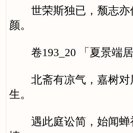
世荣斯独已，颓志亦何
颜。
卷193_20 「夏景端
北斋有凉气，嘉树对层
生。
遇此庭讼简，始闻蝉初