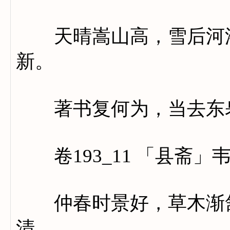
天晴嵩山高，雪后河洛
新。
著书复何为，当去东
卷193_11 「县斋」
仲春时景好，草木渐舒
清。