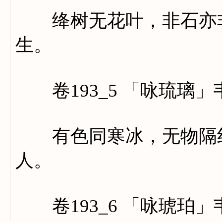
绛树无花叶，非石亦非
生。
卷193_5 「咏琉璃」
有色同寒冰，无物隔纤
人。
卷193_6 「咏琥珀」