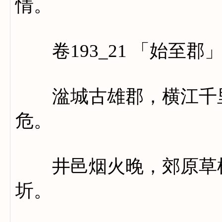
情。
卷193_21 「始至郡
湓城古雄郡，横江千里
危。
井邑烟火晚，郊原草树
圻。