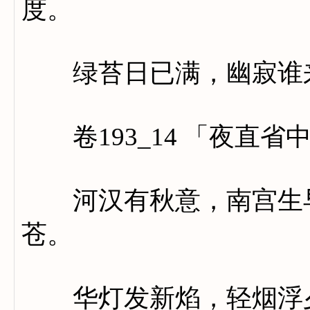
度。
绿苔日已满，幽寂谁
卷193_14 「夜直省
河汉有秋意，南宫生早
苍。
华灯发新焰，轻烟浮夕