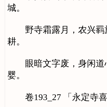
城。
野寺霜露月，农兴羁旅
耕。
眼暗文字废，身闲道心
婴。
卷193_27 「永定寺