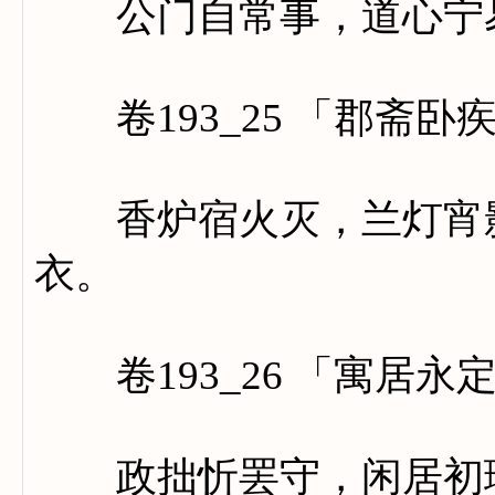
公门自常事，道心宁
卷193_25 「郡斋卧
香炉宿火灭，兰灯宵影
衣。
卷193_26 「寓居永
政拙忻罢守，闲居初理