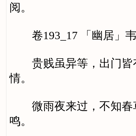
阅。
卷193_17 「幽居」
贵贱虽异等，出门皆有
情。
微雨夜来过，不知春草
鸣。