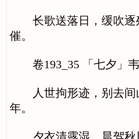
长歌送落日，缓吹逐残
催。
卷193_35 「七夕」
人世拘形迹，别去间山
年。
夕衣清露湿，晨驾秋风