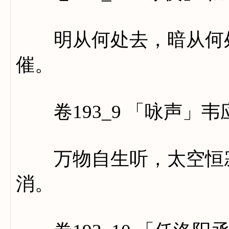
明从何处去，暗从何处
催。
卷193_9 「咏声」韦
万物自生听，太空恒寂
消。