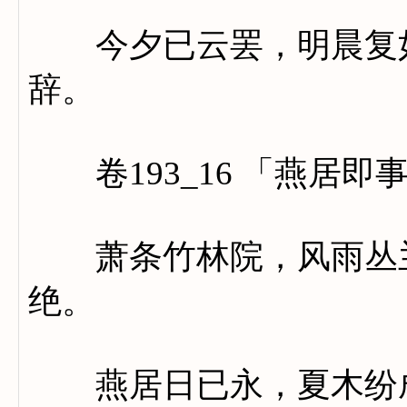
今夕已云罢，明晨复如
辞。
卷193_16 「燕居即
萧条竹林院，风雨丛兰
绝。
燕居日已永，夏木纷成