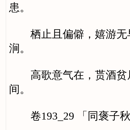
患。
栖止且偏僻，嬉游无早
涧。
高歌意气在，贳酒贫居
间。
卷193_29 「同褒子