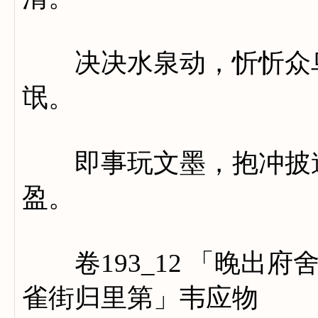
决决水泉动，忻忻众鸟
氓。
即事玩文墨，抱冲披道
盈。
卷193_12 「晚出府
雀街归里第」韦应物