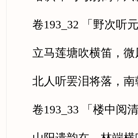
卷193_32 「野次听
立马莲塘吹横笛，微风
北人听罢泪将落，南朝
卷193_33 「楼中阅
山阳遗韵在，林端横吹