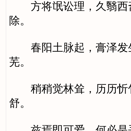
方将氓讼理，久翳西斋
除。
春阳土脉起，膏泽发生
芜。
稍稍觉林耸，历历忻竹
舒。
兹焉即可爱，何必是