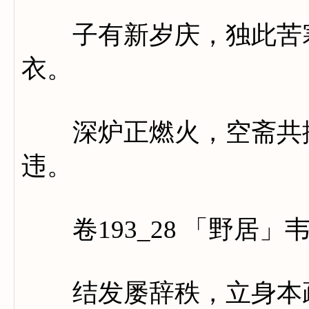
子有新岁庆，独此苦寒
衣。
深炉正燃火，空斋共掩
违。
卷193_28 「野居」
结发屡辞秩，立身本疏