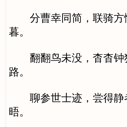
分曹幸同简，联骑方惬
暮。
翻翻鸟未没，杳杳钟犹
路。
聊参世士迹，尝得静者
晤。