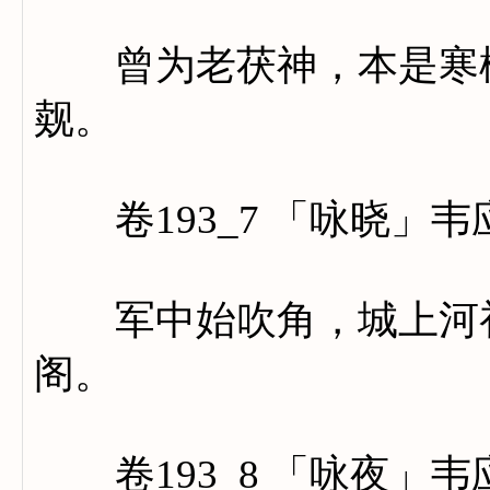
曾为老茯神，本是寒松
觌。
卷193_7 「咏晓」韦
军中始吹角，城上河初
阁。
卷193_8 「咏夜」韦