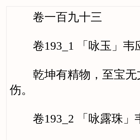
卷一百九十三
卷193_1 「咏玉」韦
乾坤有精物，至宝无文
伤。
卷193_2 「咏露珠」