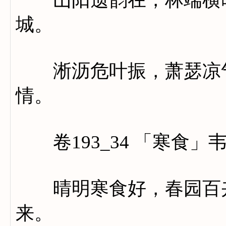
城。
淅沥危叶振，萧瑟凉气
情。
卷193_34 「寒食」
晴明寒食好，春园百卉
来。