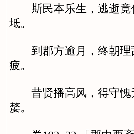
斯民本乐生，逃逝竟何
坻。
到郡方逾月，终朝理乱
疲。
昔贤播高风，得守愧无
嫠。