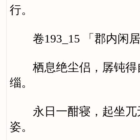
行。
卷193_15 「郡内闲
栖息绝尘侣，孱钝得自
缁。
永日一酣寝，起坐兀无
姿。