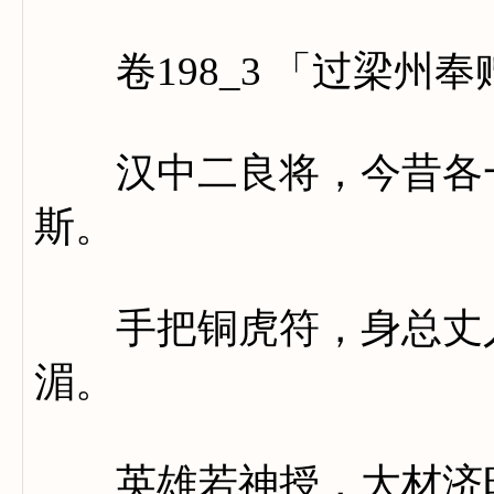
卷198_3 「过梁州
汉中二良将，今昔各一
斯。
手把铜虎符，身总丈人
湄。
英雄若神授，大材济时