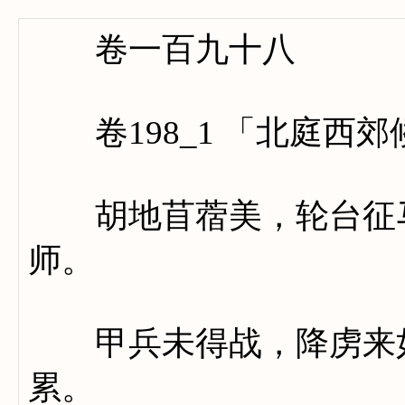
卷一百九十八
卷198_1 「北庭西
胡地苜蓿美，轮台征马
师。
甲兵未得战，降虏来如
累。