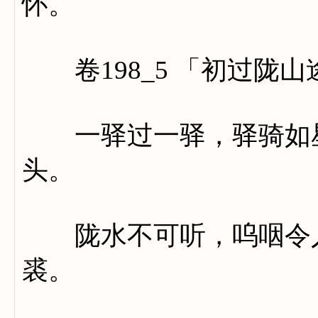
怀。
卷198_5 「初过陇
一驿过一驿，驿骑如星
头。
陇水不可听，呜咽令人
裘。