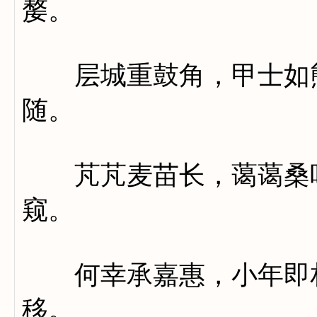
嫠。
层城重鼓角，甲士如熊
随。
芃芃麦苗长，蔼蔼桑叶
窥。
何幸承嘉惠，小年即相
移。