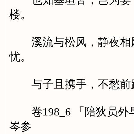
楼。
溪流与松风，静夜相飕
忧。
与子且携手，不愁前
卷198_6 「陪狄员
岑参