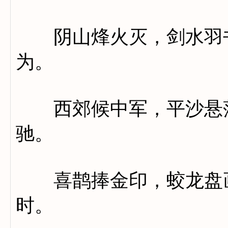
阴山烽火灭，剑水羽书
为。
西郊候中军，平沙悬落
驰。
喜鹊捧金印，蛟龙盘画
时。