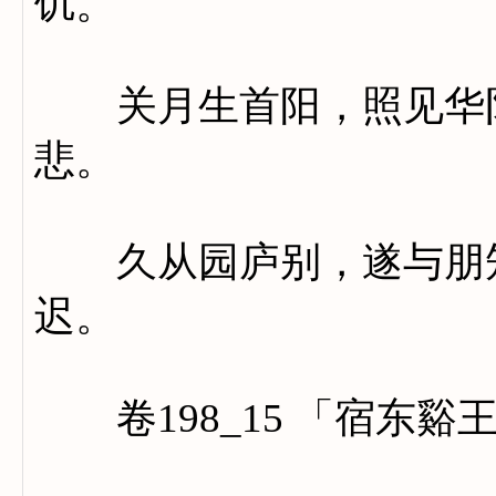
饥。
关月生首阳，照见华阴
悲。
久从园庐别，遂与朋知
迟。
卷198_15 「宿东谿