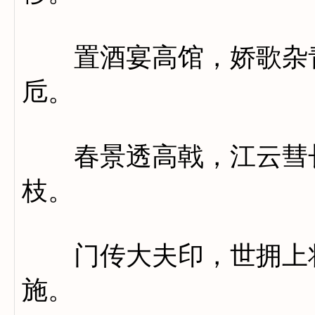
置酒宴高馆，娇歌杂青
卮。
春景透高戟，江云彗长
枝。
门传大夫印，世拥上将
施。