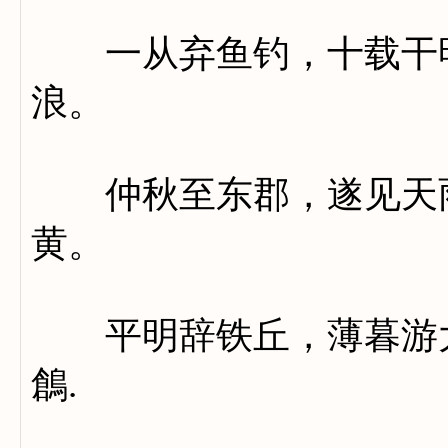
一从弃鱼钓，十载干明
浪。
仲秋至东郡，遂见天雨
黄。
平明辞铁丘，薄暮游大
鶬.