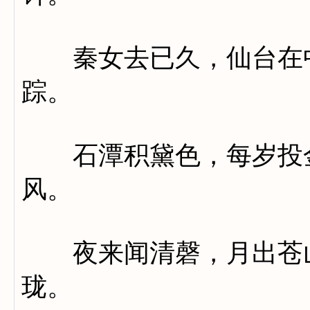
秦女去已久，仙台在中
踪。
石潭积黛色，每岁投金
风。
夜来闻清磬，月出苍山
珑。