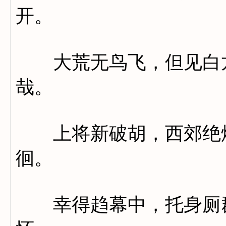
开。
大荒无鸟飞，但见白龙
哉。
上将新破胡，西郊绝烟
徊。
幸得趋幕中，托身厕群