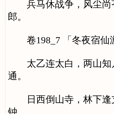
兵马休战争，风尘尚苍
郎。
卷198_7 「冬夜宿
太乙连太白，两山知几
通。
日西倒山寺，林下逢支
钟。