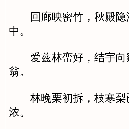
回廊映密竹，秋殿隐深
中。
爱兹林峦好，结宇向谿
翁。
林晚栗初拆，枝寒梨已
浓。