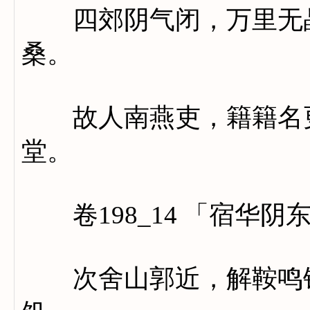
四郊阴气闭，万里无晶
桑。
故人南燕吏，籍籍名更
堂。
卷198_14 「宿华阴
次舍山郭近，解鞍鸣钟