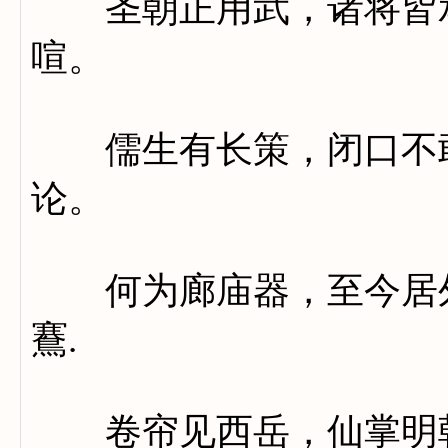
圣朝正用武，诸将皆承
喧。
儒生有长策，闭口不敢
论。
何为廊庙器，至今居外
鶱.
卷帘见西岳，仙掌明朝