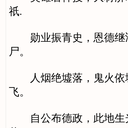
祇.
勋业振青史，恩德继鸿
尸。
人烟绝墟落，鬼火依城
飞。
自公布德政，此地生光