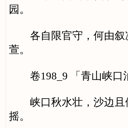
园。
各自限官守，何由叙凉
萱。
卷198_9 「青山峡
峡口秋水壮，沙边且停
摇。