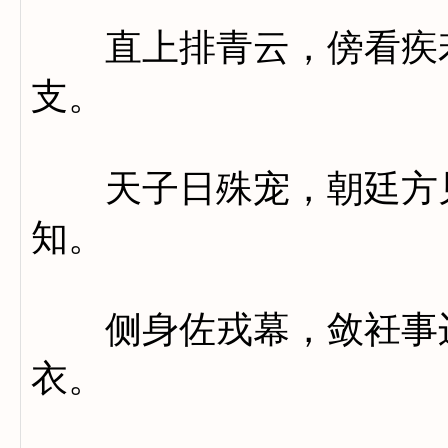
直上排青云，傍看疾若
支。
天子日殊宠，朝廷方见
知。
侧身佐戎幕，敛衽事边
衣。