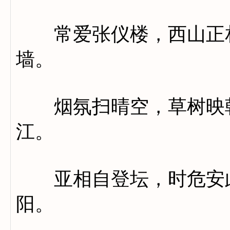
常爱张仪楼，西山正相
墙。
烟氛扫晴空，草树映朝
江。
亚相自登坛，时危安此
阳。