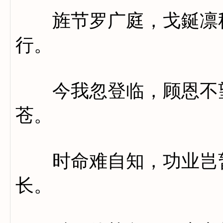
旌节罗广庭，戈鋋凛秋
行。
今我忽登临，顾恩不望
苍。
时命难自知，功业岂暂
长。