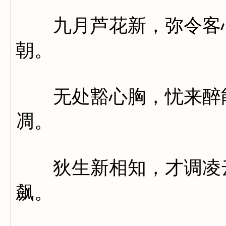
九月芦花新，弥令客心
朝。
无处豁心胸，忧来醉能
凋。
狄生新相知，才调凌云
飙。