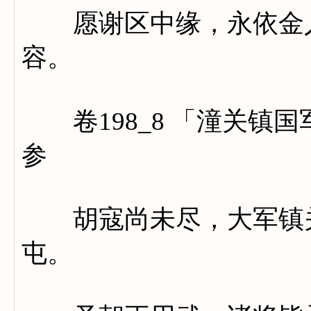
愿谢区中缘，永依金人
容。
卷198_8 「潼关镇
参
胡寇尚未尽，大军镇关
屯。