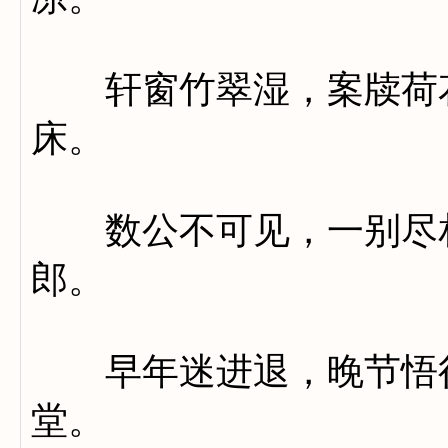
轩窗竹翠湿，案牍荷花
床。
数公不可见，一别尽相
郎。
早年迷进退，晚节悟行
堂。