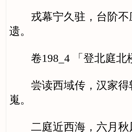
戎幕宁久驻，台阶不应
遗。
卷198_4 「登北庭
尝读西域传，汉家得轮
嵬。
二庭近西海，六月秋风