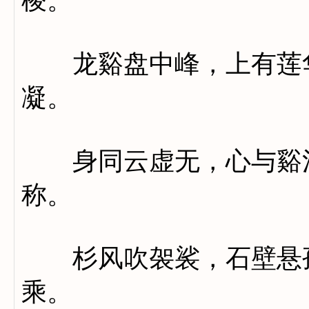
棱。
龙谿盘中峰，上有莲华
凝。
身同云虚无，心与谿清
称。
杉风吹袈裟，石壁悬孤
乘。