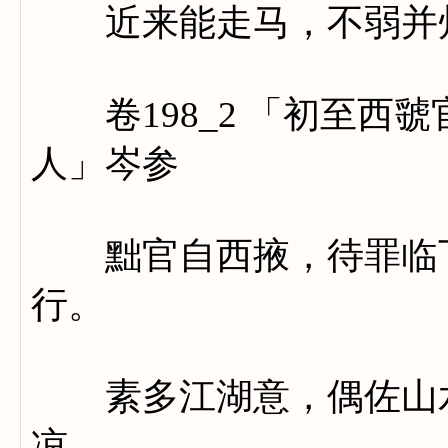
近来能走马，不弱并
卷198_2 「初至西
人」岑参
黜官自西掖，待罪临下
行。
素多江湖意，偶佐山水
凉。