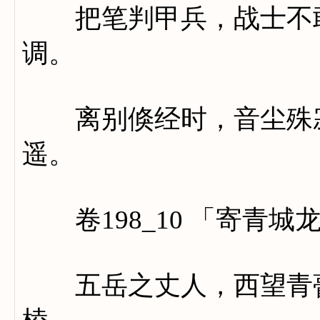
把笔判甲兵，战士不敢
调。
离别倏经时，音尘殊寂
遥。
卷198_10 「寄青城
五岳之丈人，西望青瞢