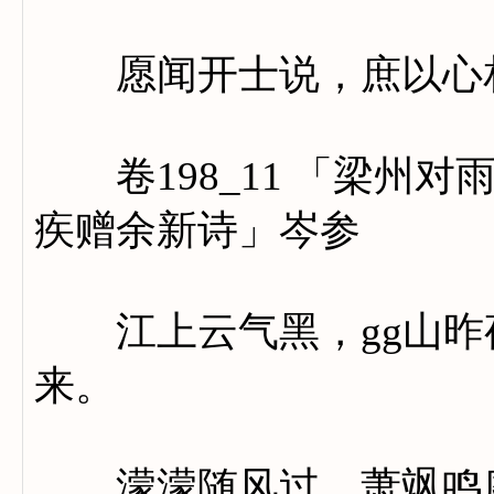
愿闻开士说，庶以心
卷198_11 「梁州对
疾赠余新诗」岑参
江上云气黑，gg山昨
来。
濛濛随风过，萧飒鸣庭