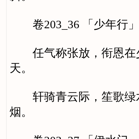
卷203_36 「少年行
任气称张放，衔恩在少
天。
轩骑青云际，笙歌绿水
烟。