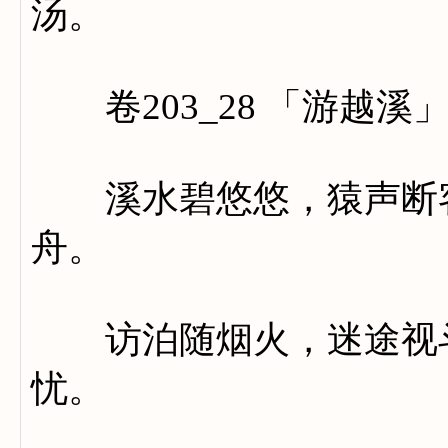
汤。
卷203_28 「游越溪
溪水碧悠悠，猿声断客
舟。
访泊随烟火，迷途视斗
忧。