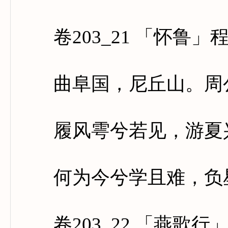
卷203_21 「怀鲁」
曲阜国，尼丘山。周公
履风雩兮若见，游夏兴
何为今兮学且难，负星
卷203_22 「燕歌行