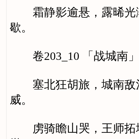
霜静影逾悬，露晞光渐
歇。
卷203_10 「战城南
塞北狂胡旅，城南敌汉
威。
虏骑瞻山哭，王师拓地