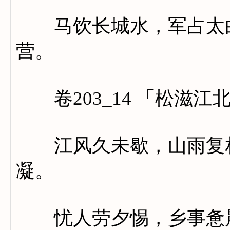
马饮长城水，军占太白
营。
卷203_14 「松滋江
江风久未歇，山雨复相
凝。
忧人劳夕惕，乡事惫晨