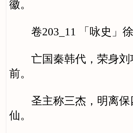
徽。
卷203_11 「咏史」
亡国秦韩代，荣身刘项
前。
圣主称三杰，明离保四
仙。