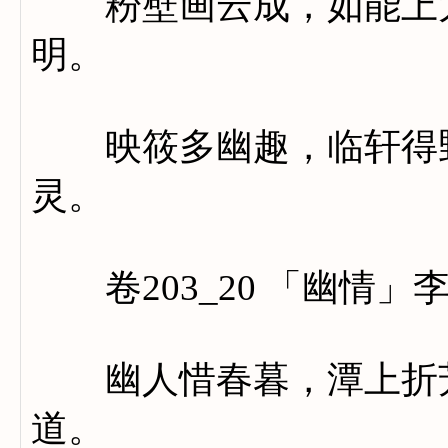
粉壁画云成，如能上太
明。
映筱多幽趣，临轩得野
灵。
卷203_20 「幽情」
幽人惜春暮，潭上折芳
道。