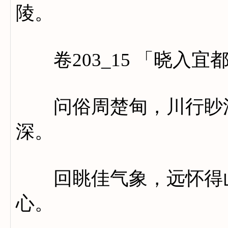
陵。
卷203_15 「晓入宜
问俗周楚甸，川行眇江
深。
回眺佳气象，远怀得山
心。