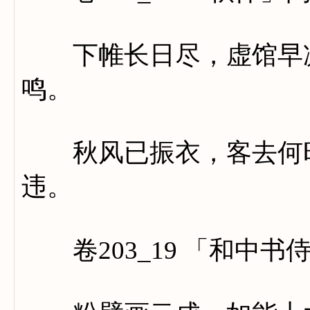
下帷长日尽，虚馆早凉
鸣。
秋风已振衣，客去何时
违。
卷203_19 「和中书