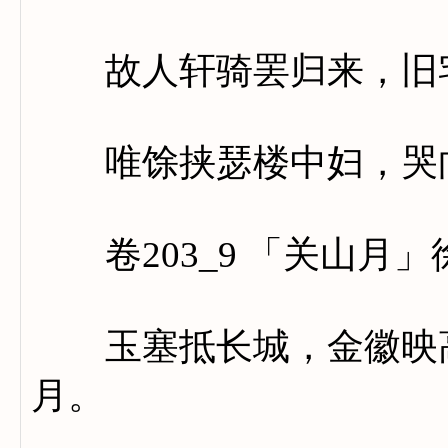
故人轩骑罢归来，旧宅
唯馀挟瑟楼中妇，哭向
卷203_9 「关山月」
玉塞抵长城，金徽映高
月。