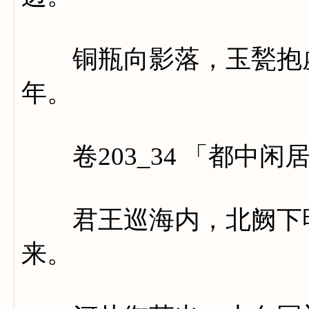
铜瓶向影落，玉甃抱虚
年。
卷203_34 「都中闲
君王巡海内，北阙下明
来。