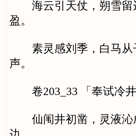
海云引天仗，朔雪留边
盈。
素灵感刘季，白马从子
声。
卷203_33 「奉试冷
仙闱井初凿，灵液沁成
边。