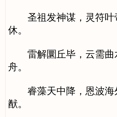
圣祖发神谋，灵符叶帝
休。
雷解圜丘毕，云需曲水
舟。
睿藻天中降，恩波海外
猷。