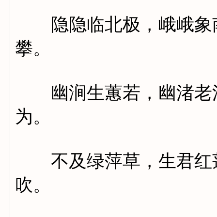
隐隐临北极，峨峨象南
攀。
幽涧生蕙若，幽渚老江
为。
不及绿萍草，生君红莲
吹。