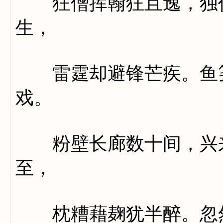
狂僧挥翰狂且逸，独任
生，
雷霆却避锋芒疾。鱼笺
戏。
粉壁长廊数十间，兴来
至，
枕糟藉麹犹半醉。忽然