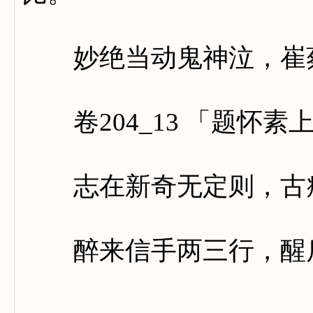
妙绝当动鬼神泣，崔蔡
卷204_13 「题怀素
志在新奇无定则，古瘦
醉来信手两三行，醒后