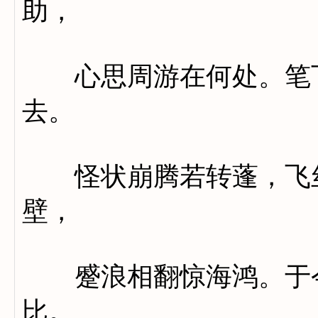
助，
心思周游在何处。笔下
去。
怪状崩腾若转蓬，飞丝
壁，
蹙浪相翻惊海鸿。于今
比。