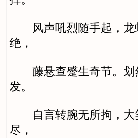
风声吼烈随手起，龙蛇
绝，
藤悬查蹙生奇节。划然
发。
自言转腕无所拘，大笑
尽，