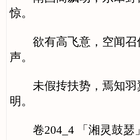
惊。
欲有高飞意，空闻召侣
声。
未假抟扶势，焉知羽翼
明。
卷204_4 「湘灵鼓瑟