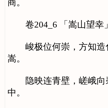
商。
卷204_6 「嵩山望幸
峻极位何崇，方知造化
嵩。
隐映连青壁，嵯峨向碧
中。