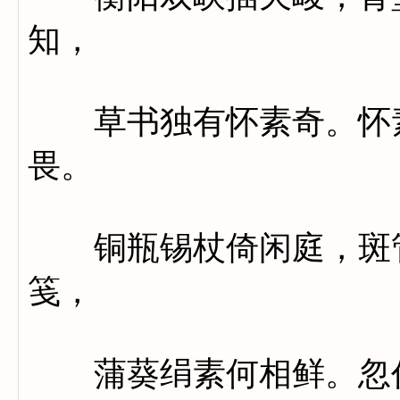
知，
草书独有怀素奇。怀素
畏。
铜瓶锡杖倚闲庭，斑管
笺，
蒲葵绢素何相鲜。忽作