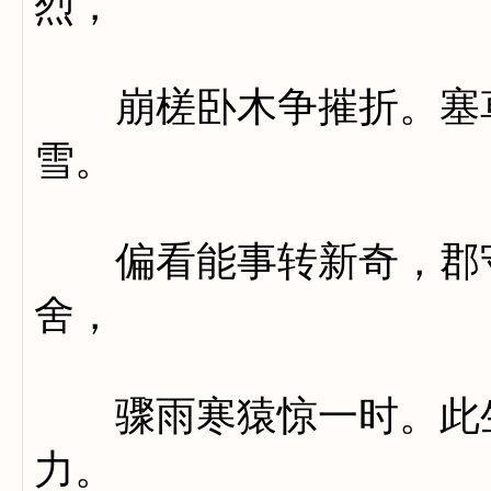
烈，
崩槎卧木争摧折。塞草
雪。
偏看能事转新奇，郡守
舍，
骤雨寒猿惊一时。此生
力。