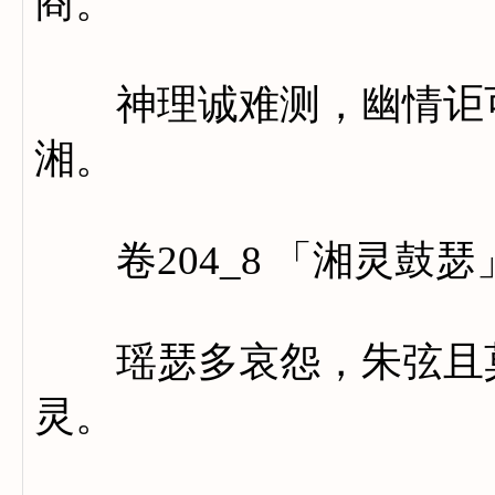
商。
神理诚难测，幽情讵可
湘。
卷204_8 「湘灵鼓瑟
瑶瑟多哀怨，朱弦且莫
灵。