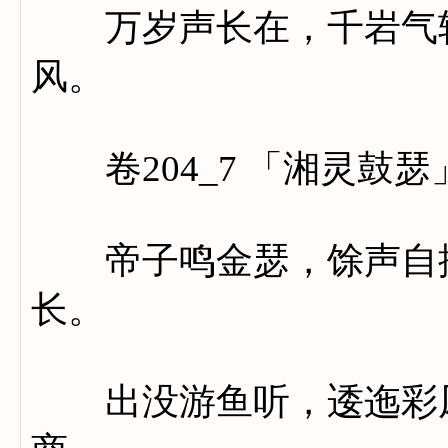
万岁声长在，千岩气转
风。
卷204_7 「湘灵鼓瑟
帝子鸣金瑟，馀声自抑
长。
出没游鱼听，逶迤彩凤