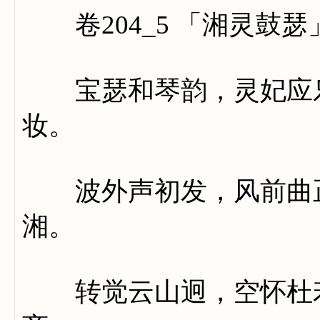
卷204_5 「湘灵鼓瑟
宝瑟和琴韵，灵妃应乐
妆。
波外声初发，风前曲正
湘。
转觉云山迥，空怀杜若