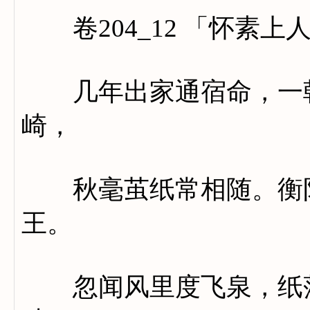
卷204_12 「怀素上
几年出家通宿命，一朝
崎，
秋毫茧纸常相随。衡阳
王。
忽闻风里度飞泉，纸落