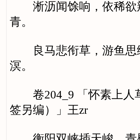
淅沥闻馀响，依稀欲辨
青。
良马悲衔草，游鱼思绕
溟。
卷204_9 「怀素上
签另编）」王zr
衡阳双峡插天峻，青壁