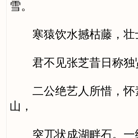
雪。
寒猿饮水撼枯藤，壮士
君不见张芝昔日称独贤
二公绝艺人所惜，怀素
山，
突兀状成湖畔石。一纵