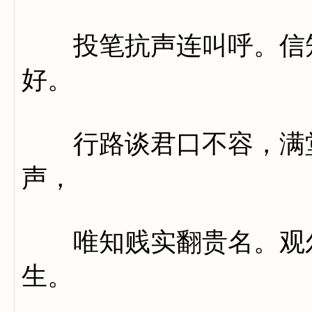
投笔抗声连叫呼。信知
好。
行路谈君口不容，满堂
声，
唯知贱实翻贵名。观尔
生。