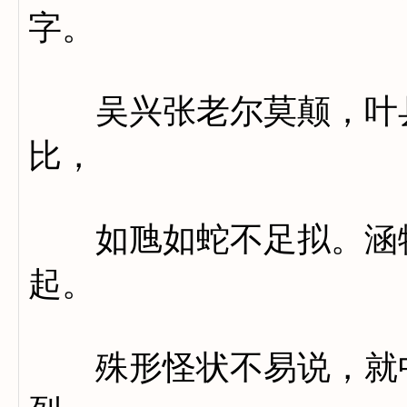
字。
吴兴张老尔莫颠，叶县
比，
如虺如蛇不足拟。涵物
起。
殊形怪状不易说，就中