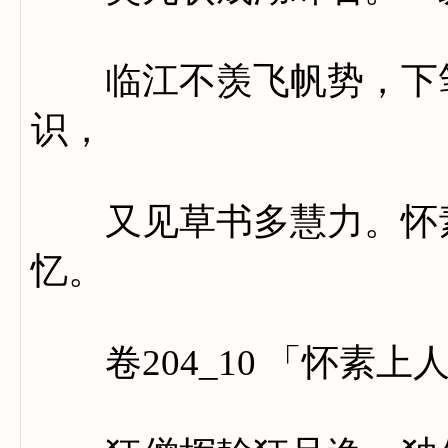
临江不羡飞帆势，下笔
识，
又见草书多慧力。怀素
忆。
卷204_10 「怀素上