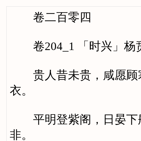
卷二百零四
卷204_1 「时兴」杨
贵人昔未贵，咸愿顾寒
衣。
平明登紫阁，日晏下彤
非。