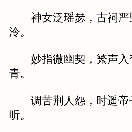
神女泛瑶瑟，古祠严野
泠。
妙指微幽契，繁声入杳
青。
调苦荆人怨，时遥帝子
听。