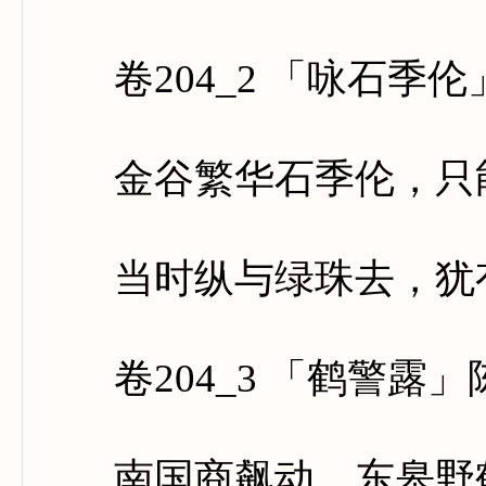
卷204_2 「咏石季伦
金谷繁华石季伦，只能
当时纵与绿珠去，犹有
卷204_3 「鹤警露」
南国商飙动，东皋野鹤