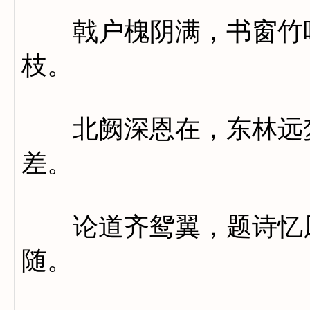
戟户槐阴满，书窗竹叶
枝。
北阙深恩在，东林远梦
差。
论道齐鸳翼，题诗忆凤
随。