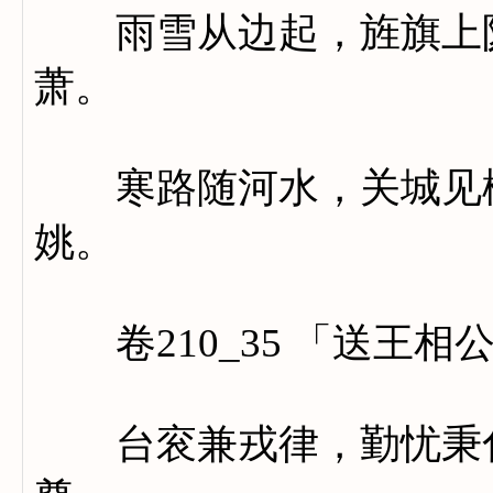
雨雪从边起，旌旗上陇
萧。
寒路随河水，关城见柳
姚。
卷210_35 「送王相
台衮兼戎律，勤忧秉化