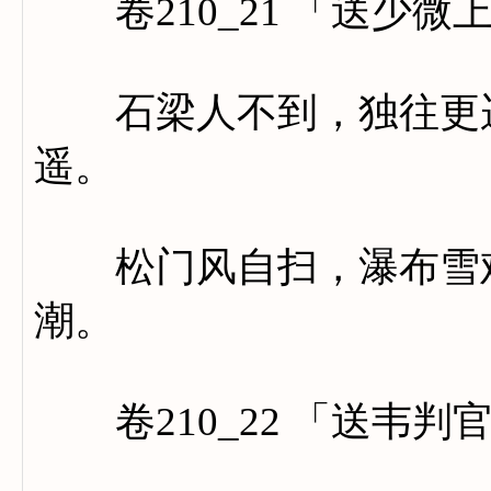
卷210_21 「送少微
石梁人不到，独往更迢
遥。
松门风自扫，瀑布雪难
潮。
卷210_22 「送韦判