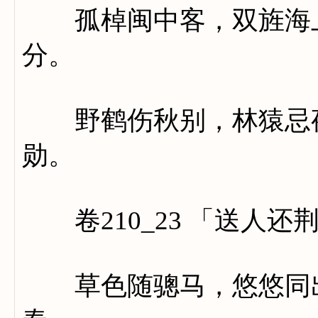
孤棹闽中客，双旌海上
分。
野鹤伤秋别，林猿忌夜
勋。
卷210_23 「送人还
草色随骢马，悠悠同出