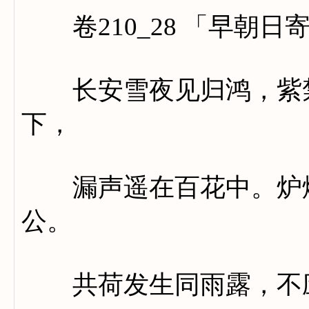
卷210_28 「早朝日
长安雪夜见归鸿，紫禁
下，
漏声遥在百花中。炉烟
公。
共荷发生同雨露，不应