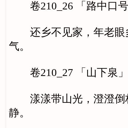
卷210_26 「路中口
还乡不见家，年老眼多
气。
卷210_27 「山下泉
漾漾带山光，澄澄倒林
静。