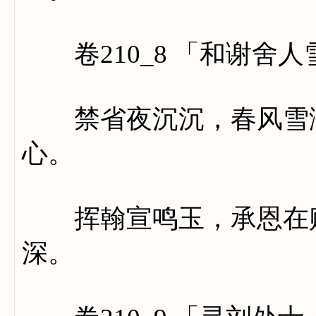
卷210_8 「和谢舍
禁省夜沉沉，春风雪满
心。
挥翰宣鸣玉，承恩在赐
深。