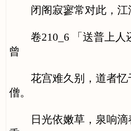
闭阁寂寥常对此，江湖
卷210_6 「送普上
曾
花宫难久别，道者忆千
僧。
日光依嫩草，泉响滴春