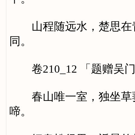
山程随远水，楚思在青
同。
卷210_12 「题赠吴
春山唯一室，独坐草萋
啼。