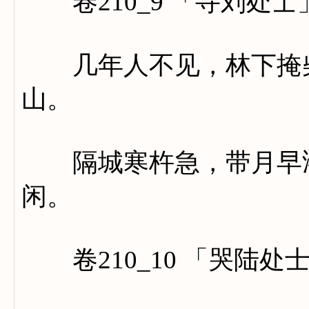
卷210_9 「寻刘处士
几年人不见，林下掩柴
山。
隔城寒杵急，带月早鸿
闲。
卷210_10 「哭陆处