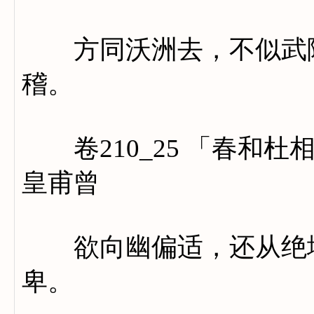
方同沃洲去，不似武陵
稽。
卷210_25 「春和杜
皇甫曾
欲向幽偏适，还从绝地
卑。