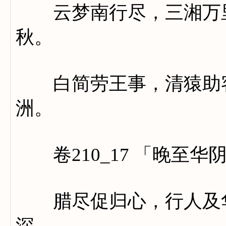
云梦南行尽，三湘万里
秋。
白简劳王事，清猿助客
洲。
卷210_17 「晚至华
腊尽促归心，行人及华
深。