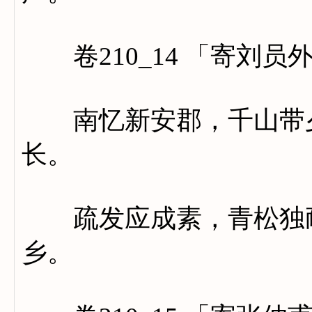
卷210_14 「寄刘员
南忆新安郡，千山带夕
长。
疏发应成素，青松独耐
乡。