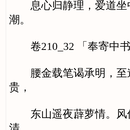
息心归静理，爱道坐中
潮。
卷210_32 「奉寄中
腰金载笔谒承明，至道
贵，
东山遥夜薜萝情。风传
清。