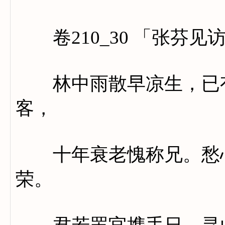
卷210_30 「张芬见
林中雨散早凉生，已有
客，
十年衰老愧称兄。愁心
荣。