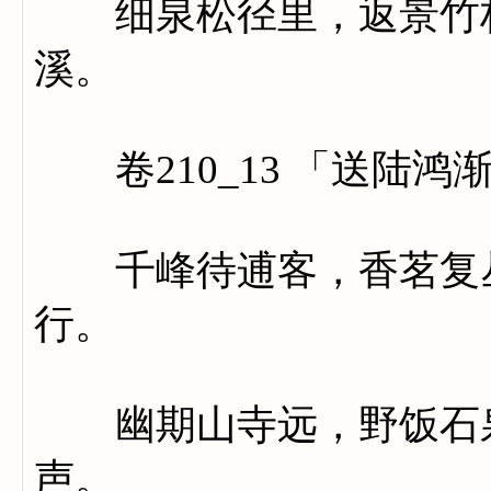
细泉松径里，返景竹林
溪。
卷210_13 「送陆鸿
千峰待逋客，香茗复丛
行。
幽期山寺远，野饭石泉
声。