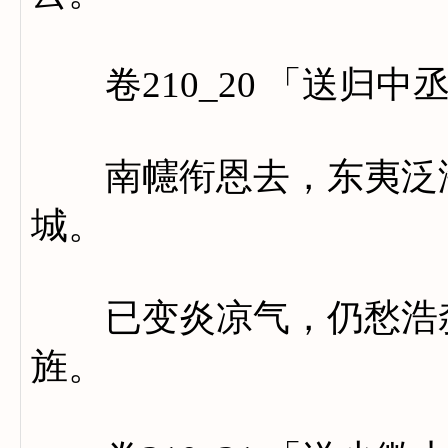
卷210_20 「送归中
南幰衔恩去，东夷泛海
城。
已变炎凉气，仍愁浩淼
旌。