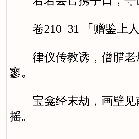
君若罢官携手日，寻山
卷210_31 「赠鉴上
律仪传教诱，僧腊老烟
寥。
宝龛经末劫，画壁见南
摇。