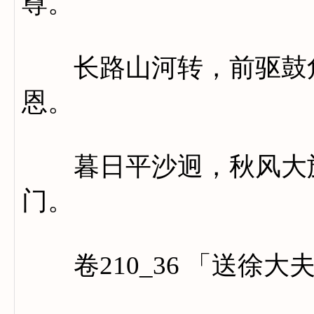
尊。
长路山河转，前驱鼓角
恩。
暮日平沙迥，秋风大旆
门。
卷210_36 「送徐大