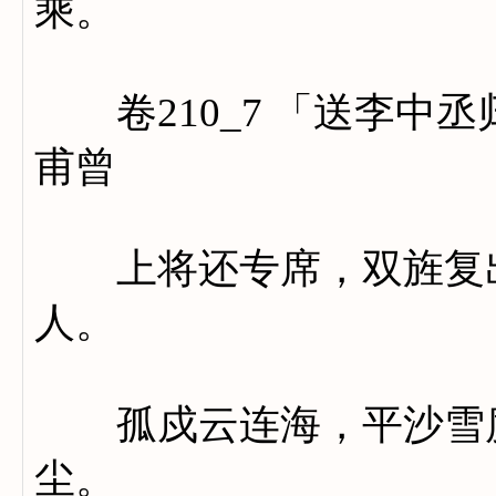
乘。
卷210_7 「送李中
甫曾
上将还专席，双旌复出
人。
孤戍云连海，平沙雪度
尘。