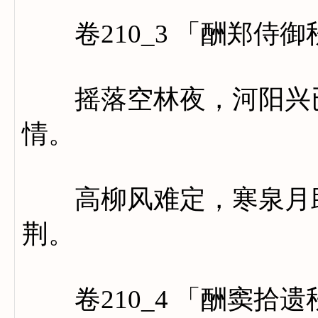
卷210_3 「酬郑侍
摇落空林夜，河阳兴已
情。
高柳风难定，寒泉月助
荆。
卷210_4 「酬窦拾