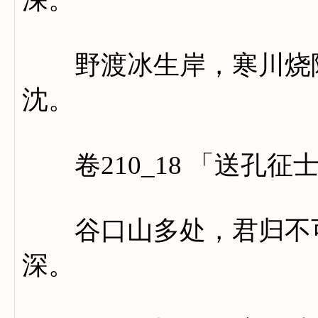
野渡冰生岸，寒川烧隔
沈。
卷210_18 「送孔征
谷口山多处，君归不可
深。