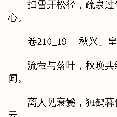
扫雪开松径，疏泉过竹
心。
卷210_19 「秋兴」
流萤与落叶，秋晚共纷
闻。
离人见衰鬓，独鹤暮何
云。