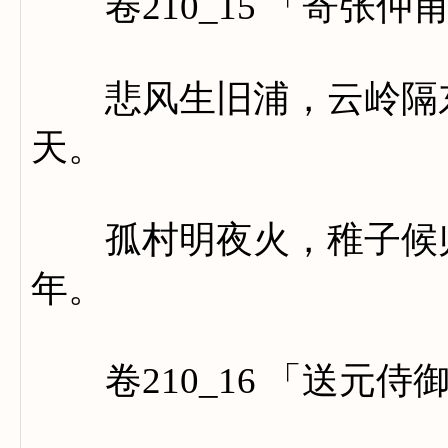
卷210_15 「寄张仲
悲风生旧浦，云岭隔东
天。
孤村明夜火，稚子候归
年。
卷210_16 「送元侍