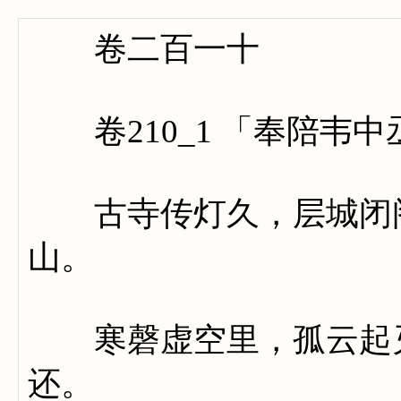
卷二百一十
卷210_1 「奉陪韦
古寺传灯久，层城闭阁
山。
寒磬虚空里，孤云起灭
还。