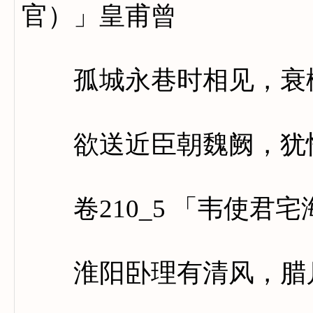
官）」皇甫曾
孤城永巷时相见，衰柳
欲送近臣朝魏阙，犹怜
卷210_5 「韦使君宅
淮阳卧理有清风，腊月