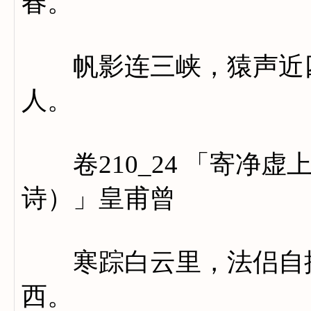
春。
帆影连三峡，猿声近四
人。
卷210_24 「寄净虚
诗）」皇甫曾
寒踪白云里，法侣自提
西。