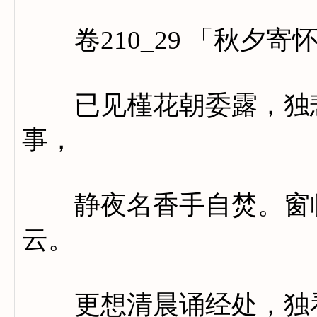
卷210_29 「秋夕寄
已见槿花朝委露，独悲
事，
静夜名香手自焚。窗临
云。
更想清晨诵经处，独看