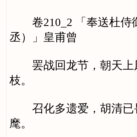
卷210_2 「奉送杜
丞）」皇甫曾
罢战回龙节，朝天上凤
枝。
召化多遗爱，胡清已畏
麾。