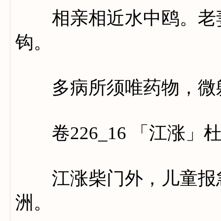
相亲相近水中鸥。老妻
钩。
多病所须唯药物，微躯
卷226_16 「江涨」
江涨柴门外，儿童报急
洲。