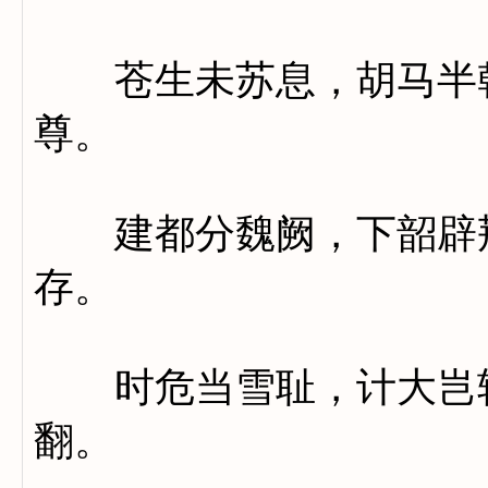
苍生未苏息，胡马半乾
尊。
建都分魏阙，下韶辟荆
存。
时危当雪耻，计大岂轻
翻。