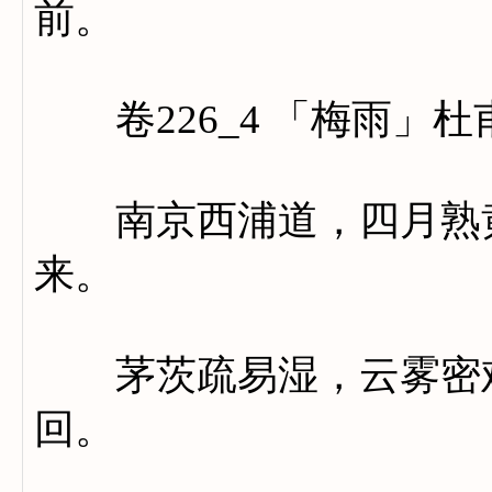
前。
卷226_4 「梅雨」杜
南京西浦道，四月熟黄
来。
茅茨疏易湿，云雾密难
回。