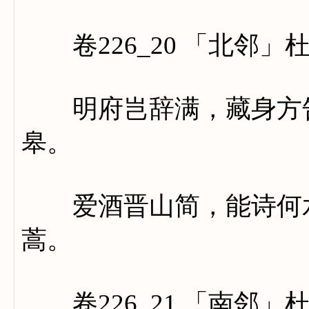
卷226_20 「北邻」
明府岂辞满，藏身方告
皋。
爱酒晋山简，能诗何水
蒿。
卷226_21 「南邻」