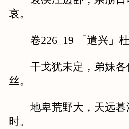
哀。
卷226_19 「遣兴」
干戈犹未定，弟妹各何
丝。
地卑荒野大，天远暮江
时。