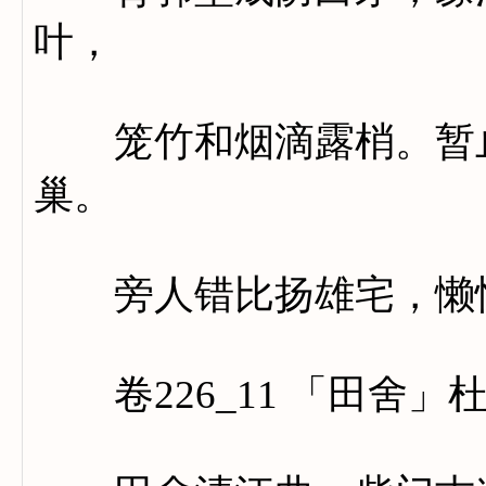
叶，
笼竹和烟滴露梢。暂止
巢。
旁人错比扬雄宅，懒惰
卷226_11 「田舍」