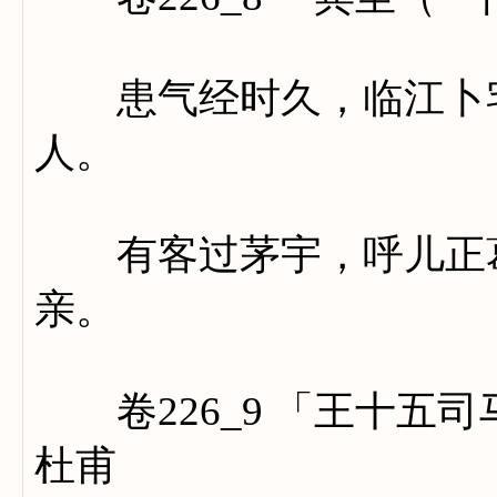
患气经时久，临江卜宅
人。
有客过茅宇，呼儿正葛
亲。
卷226_9 「王十五
杜甫