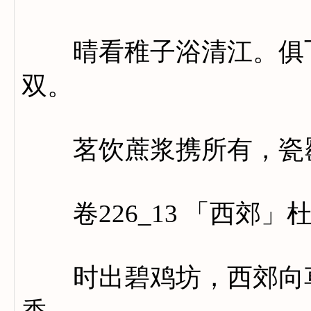
晴看稚子浴清江。俱飞
双。
茗饮蔗浆携所有，瓷罂
卷226_13 「西郊」
时出碧鸡坊，西郊向草