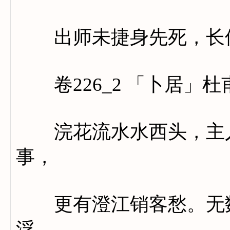
出师未捷身先死，长使
卷226_2 「卜居」杜
浣花流水水西头，主人
事，
更有澄江销客愁。无数
浮。