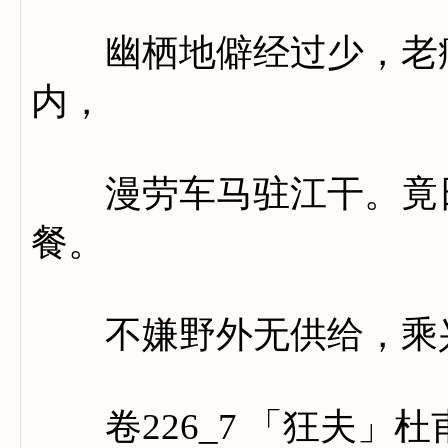
幽栖地僻经过少，老病
内，
漫劳车马驻江干。竟日
餐。
不嫌野外无供给，乘兴
卷226_7 「狂夫」杜