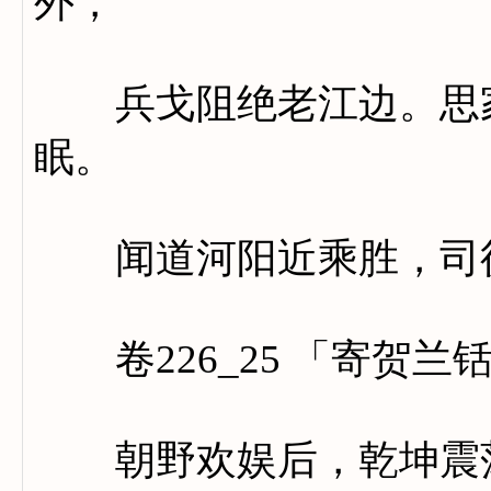
外，
兵戈阻绝老江边。思家
眠。
闻道河阳近乘胜，司徒
卷226_25 「寄贺兰
朝野欢娱后，乾坤震荡