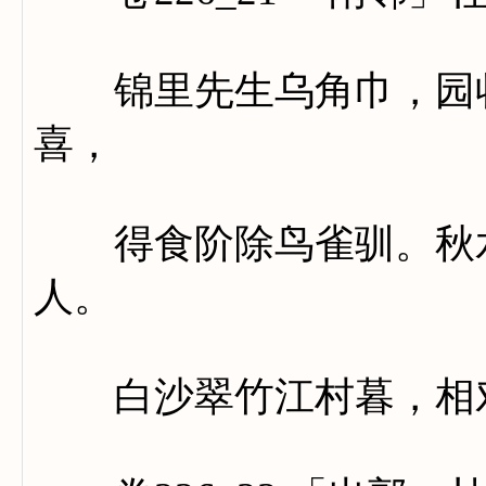
锦里先生乌角巾，园收
喜，
得食阶除鸟雀驯。秋水
人。
白沙翠竹江村暮，相对