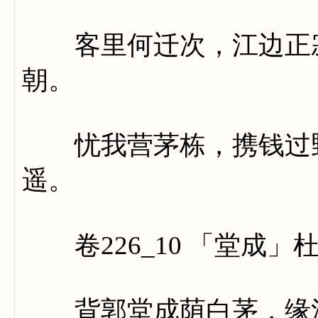
客里何迁次，江边正寂
朝。
忧我营茅栋，携钱过野
遥。
卷226_10 「堂成」
背郭堂成荫白茅，缘江