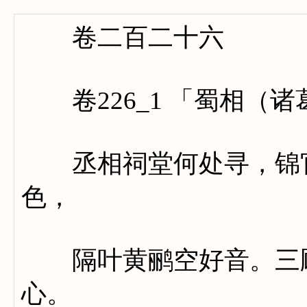
卷二百二十六
卷226_1 「蜀相（
丞相祠堂何处寻，锦官
色，
隔叶黄鹂空好音。三顾
心。