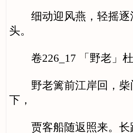
细动迎风燕，轻摇逐浪
头。
卷226_17 「野老」
野老篱前江岸回，柴门
下，
贾客船随返照来。长路