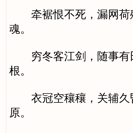
牵裾恨不死，漏网荷殊
魂。
穷冬客江剑，随事有田
根。
衣冠空穰穰，关辅久昏
原。