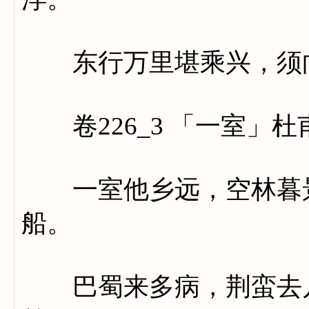
东行万里堪乘兴，须向
卷226_3 「一室」杜
一室他乡远，空林暮景
船。
巴蜀来多病，荆蛮去几