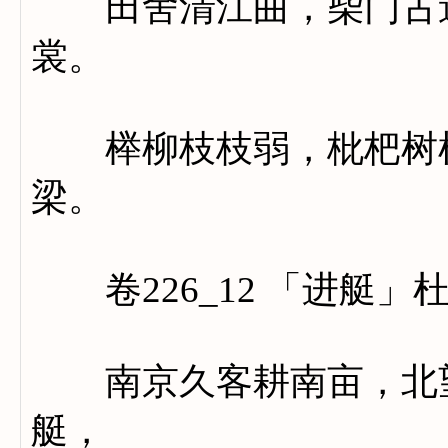
田舍清江曲，柴门古道
裳。
榉柳枝枝弱，枇杷树树
梁。
卷226_12 「进艇」
南京久客耕南亩，北望
艇，