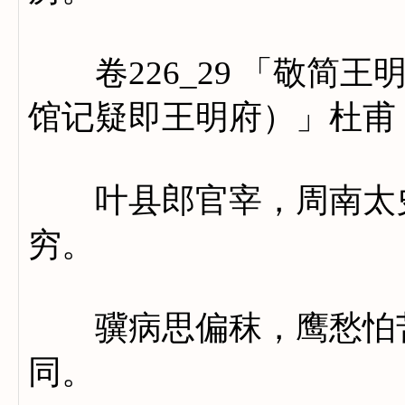
卷226_29 「敬简王
馆记疑即王明府）」杜甫
叶县郎官宰，周南太史
穷。
骥病思偏秣，鹰愁怕苦
同。