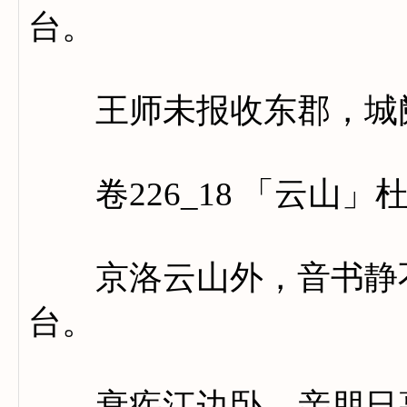
台。
王师未报收东郡，城阙
卷226_18 「云山」
京洛云山外，音书静不
台。
衰疾江边卧，亲朋日暮