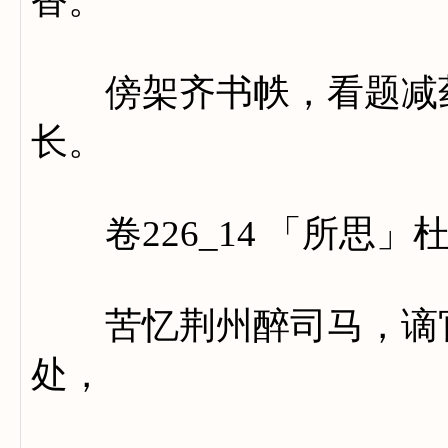
香。
傍架齐书帙，看题减药
长。
卷226_14 「所思」
苦忆荆州醉司马，谪官
处，