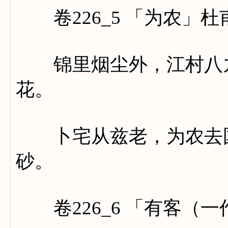
卷226_5 「为农」杜
锦里烟尘外，江村八九
花。
卜宅从兹老，为农去国
砂。
卷226_6 「有客（一