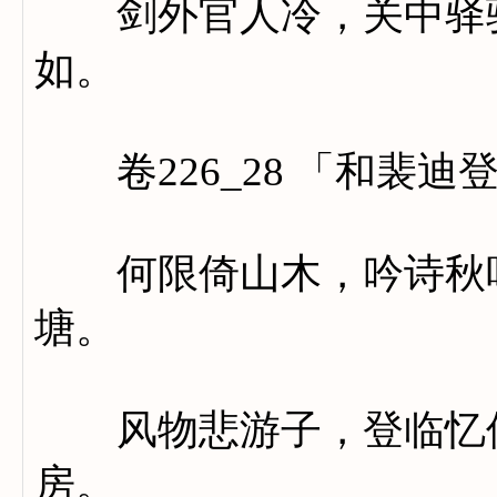
剑外官人冷，关中驿骑
如。
卷226_28 「和裴迪
何限倚山木，吟诗秋叶
塘。
风物悲游子，登临忆侍
房。