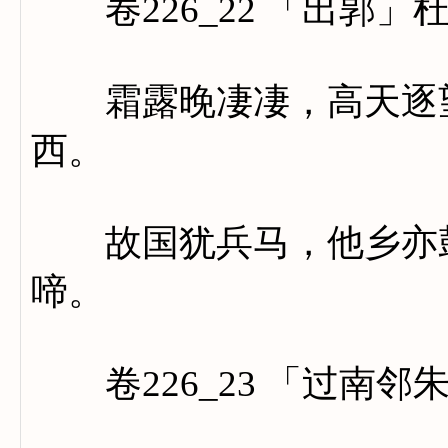
卷226_22 「出郭」
霜露晚凄凄，高天逐望
西。
故国犹兵马，他乡亦鼓
啼。
卷226_23 「过南邻