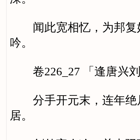
闻此宽相忆，为邦复好
吟。
卷226_27 「逢唐兴
分手开元末，连年绝尺
居。