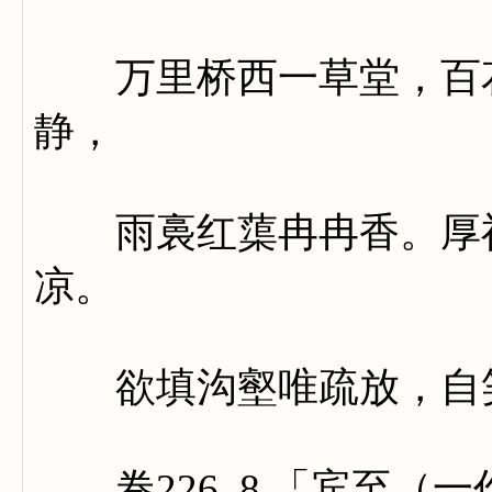
万里桥西一草堂，百花
静，
雨裛红蕖冉冉香。厚禄
凉。
欲填沟壑唯疏放，自笑
卷226_8 「宾至（一