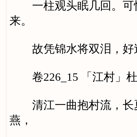
一柱观头眠几回。可怜
来。
故凭锦水将双泪，好过
卷226_15 「江村」
清江一曲抱村流，长夏
燕，