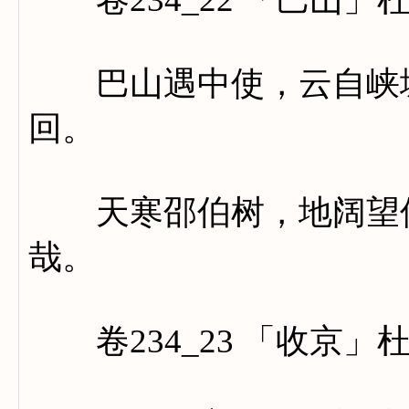
巴山遇中使，云自峡城
回。
天寒邵伯树，地阔望仙
哉。
卷234_23 「收京」