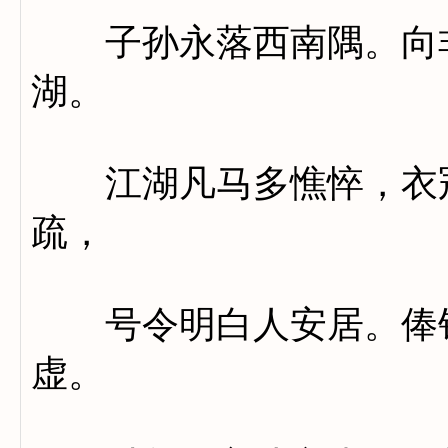
子孙永落西南隅。向非
湖。
江湖凡马多憔悴，衣冠
疏，
号令明白人安居。俸钱
虚。