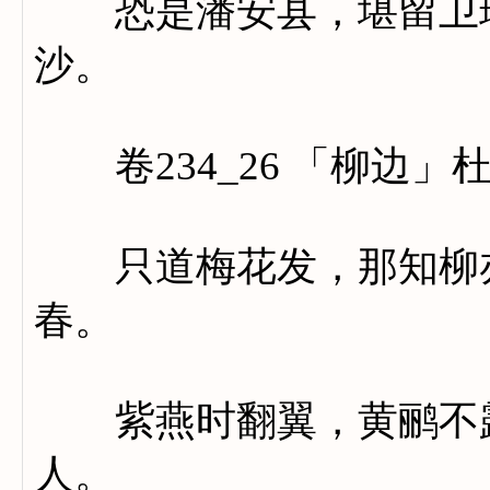
恐是潘安县，堪留卫玠
沙。
卷234_26 「柳边」
只道梅花发，那知柳亦
春。
紫燕时翻翼，黄鹂不露
人。