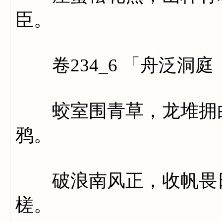
臣。
卷234_6 「舟泛洞
蛟室围青草，龙堆拥白
鸦。
破浪南风正，收帆畏日
槎。