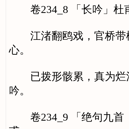
卷234_8 「长吟」杜
江渚翻鸥戏，官桥带柳
心。
已拨形骸累，真为烂漫
吟。
卷234_9 「绝句九