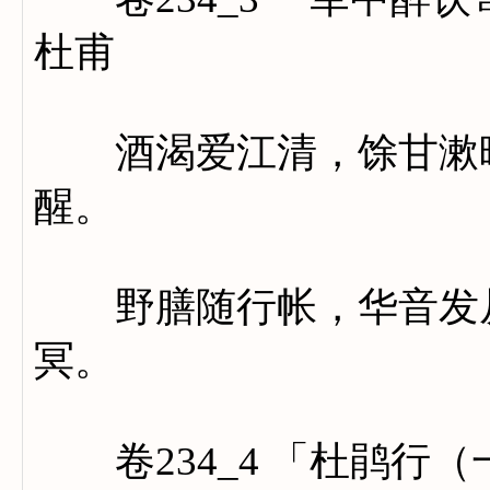
杜甫
酒渴爱江清，馀甘漱晚
醒。
野膳随行帐，华音发从
冥。
卷234_4 「杜鹃行