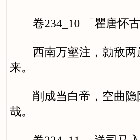
卷234_10 「瞿唐怀
西南万壑注，勍敌两崖
来。
削成当白帝，空曲隐阳
哉。