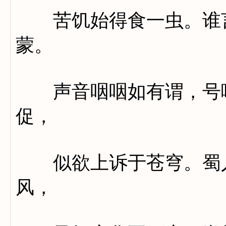
苦饥始得食一虫。谁言
蒙。
声音咽咽如有谓，号啼
促，
似欲上诉于苍穹。蜀人
风，