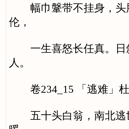
幅巾鞶带不挂身，头脂
伦，
一生喜怒长任真。日斜
人。
卷234_15 「逃难」
五十头白翁，南北逃世