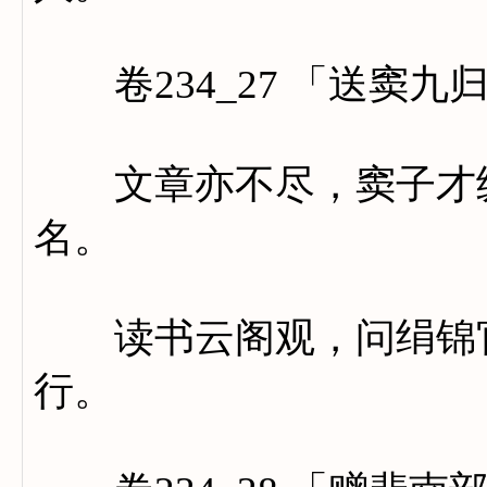
卷234_27 「送窦九
文章亦不尽，窦子才纵
名。
读书云阁观，问绢锦官
行。