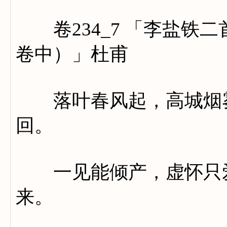
卷234_7 「李盐铁
卷中）」杜甫
落叶春风起，高城烟雾
回。
一见能倾产，虚怀只爱
来。