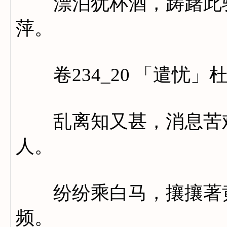
漂泊犹杯酒，踌躇此驿
萍。
卷234_20 「遣忧」
乱离知又甚，消息苦难
人。
纷纷乘白马，攘攘著黄
频。