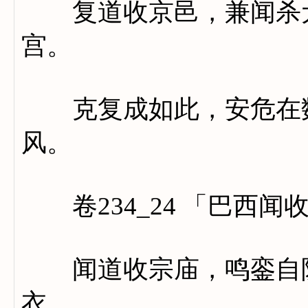
复道收京邑，兼闻杀犬
宫。
克复成如此，安危在数
风。
卷234_24 「巴西闻
闻道收宗庙，鸣銮自陕
衣。