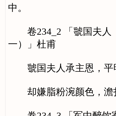
中。
卷234_2 「虢国夫
一）」杜甫
虢国夫人承主恩，平明
却嫌脂粉涴颜色，澹扫
卷234_3 「军中醉