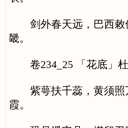
剑外春天远，巴西敕使
畿。
卷234_25 「花底」
紫萼扶千蕊，黄须照万
霞。