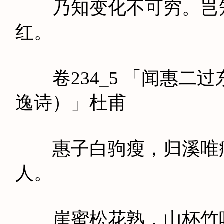
乃知变化不可穷。岂知
红。
卷234_5 「闻惠二
逸诗）」杜甫
惠子白驹瘦，归溪唯病
人。
崖蜜松花熟，山杯竹叶