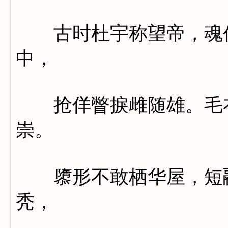
古时杜宇称望帝，魂作
中，
抢佯瞥捩雌随雄。毛衣
崇。
隳形不敢栖华屋，短翮
秃，