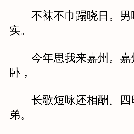
不袜不巾蹋晓日。男啼
实。
今年思我来嘉州。嘉州
卧，
长歌短咏还相酬。四时
弟。