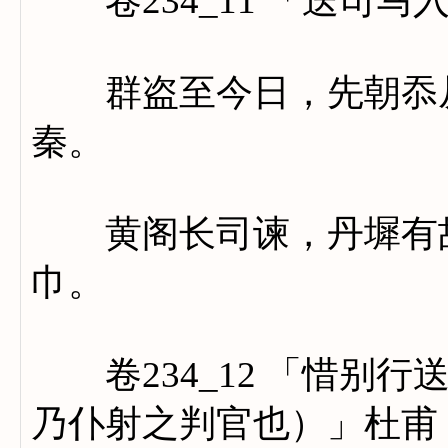
卷234_11 「送司马
群盗至今日，先朝忝从
秦。
黄阁长司谏，丹墀有故
巾。
卷234_12 「惜别行
乃仆射之判官也）」杜甫