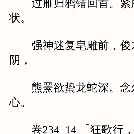
过雁归鸦错回首。紧脑
状。
强神迷复皂雕前，俊才
阴，
熊罴欲蛰龙蛇深。念尔
心。
卷234_14 「狂歌行