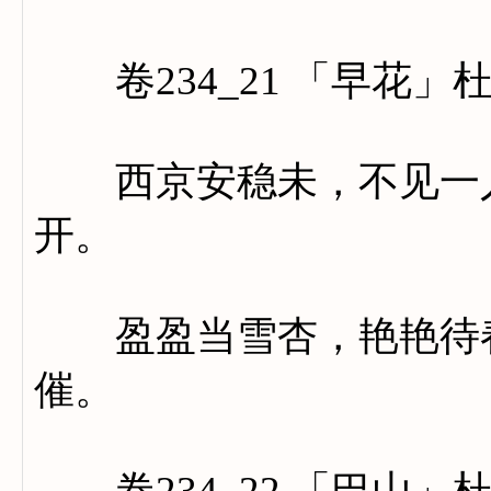
卷234_21 「早花」
西京安稳未，不见一人
开。
盈盈当雪杏，艳艳待春
催。
卷234_22 「巴山」