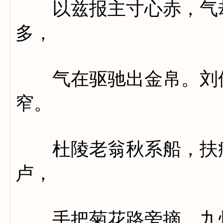
以兹报主寸心赤，气却
多，
气在驱驰出金帛。刘侯
窄。
杜陵老翁秋系船，扶病
卢，
手把菊花路旁摘。九州