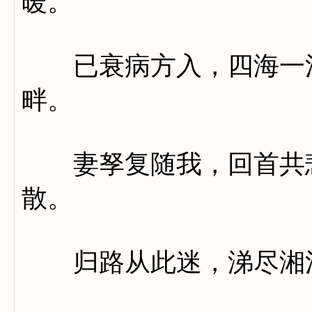
暖。
已衰病方入，四海一涂
畔。
妻孥复随我，回首共悲
散。
归路从此迷，涕尽湘