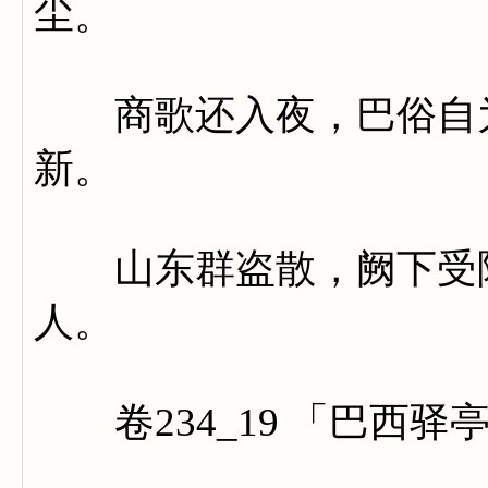
尘。
商歌还入夜，巴俗自为
新。
山东群盗散，阙下受降
人。
卷234_19 「巴西驿