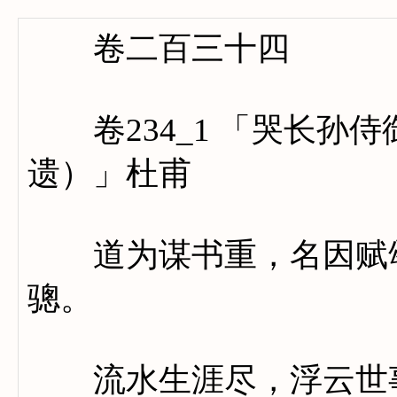
卷二百三十四
卷234_1 「哭长孙
遗）」杜甫
道为谋书重，名因赋颂
骢。
流水生涯尽，浮云世事