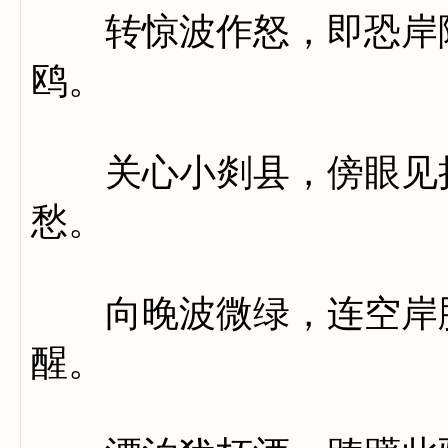
转惊波作怒，即恐岸随
鸥。
关心小剡县，傍眼见扬
愁。
向晚波微绿，连空岸脚
醒。