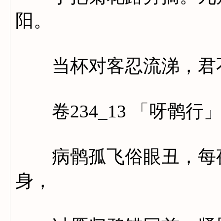
阳。
当杯对客忍流涕，君不
卷234_13 「呀鹘行
病鹘孤飞俗眼丑，每夜
身，