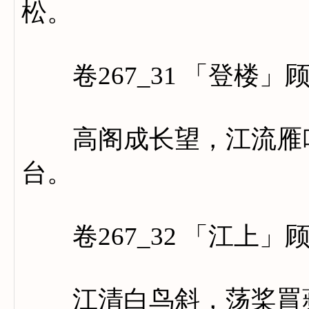
松。
卷267_31 「登楼」
高阁成长望，江流雁叫
台。
卷267_32 「江上」
江清白鸟斜，荡桨罥蘋