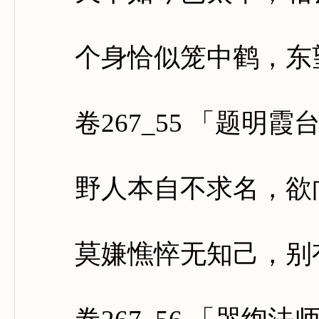
个身恰似笼中鹤，东望
卷267_55 「题明霞
野人本自不求名，欲向
莫嫌憔悴无知己，别有