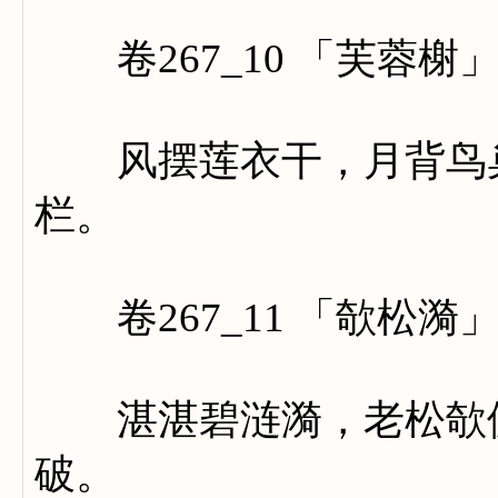
卷267_10 「芙蓉榭
风摆莲衣干，月背鸟巢
栏。
卷267_11 「欹松漪
湛湛碧涟漪，老松欹侧
破。