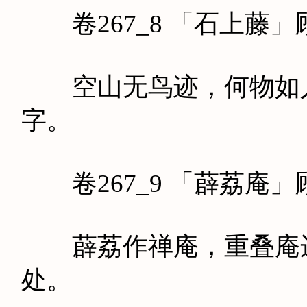
卷267_8 「石上藤」
空山无鸟迹，何物如人
字。
卷267_9 「薜荔庵」
薜荔作禅庵，重叠庵边
处。