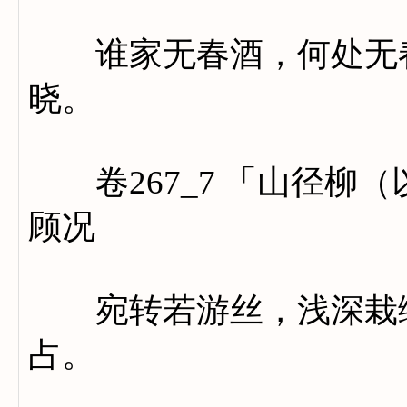
谁家无春酒，何处无春
晓。
卷267_7 「山径柳
顾况
宛转若游丝，浅深栽绿
占。