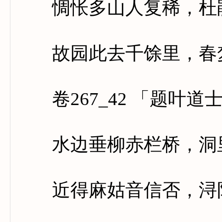
惆怅多山人复稀，杜鹃
故园此去千馀里，春梦
卷267_42 「题叶道
水边垂柳赤栏桥，洞里
近得麻姑音信否，浔阳