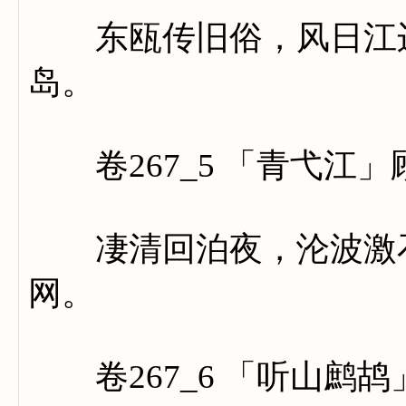
东瓯传旧俗，风日江边
岛。
卷267_5 「青弋江」
凄清回泊夜，沦波激石
网。
卷267_6 「听山鹧鸪