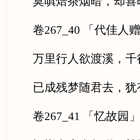
莫嗔焙茶烟暗，却喜
卷267_40 「代佳人
万里行人欲渡溪，千行
已成残梦随君去，犹有
卷267_41 「忆故园