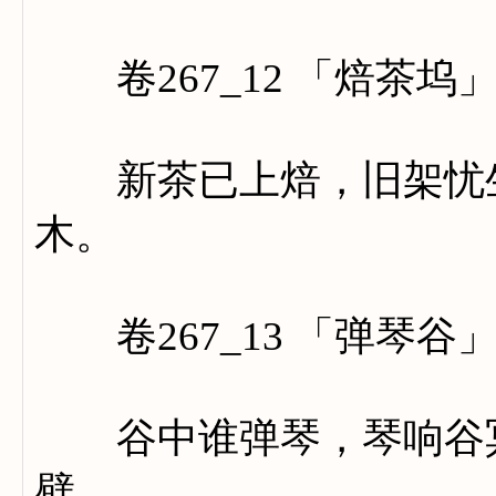
卷267_12 「焙茶坞
新茶已上焙，旧架忧生
木。
卷267_13 「弹琴谷
谷中谁弹琴，琴响谷冥
壁。