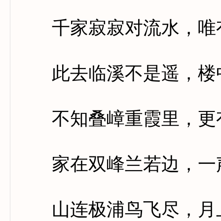
千家寂寂对流水，唯有
此去临溪不是遥，楼中
不知叠嶂重霞里，更有
家在双峰兰若边，一声
山连极浦鸟飞尽，月上