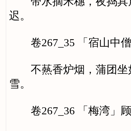
带水摘禾穗，夜捣具晨
迟。
卷267_35 「宿山中
不爇香炉烟，蒲团坐如
雪。
卷267_36 「梅湾」