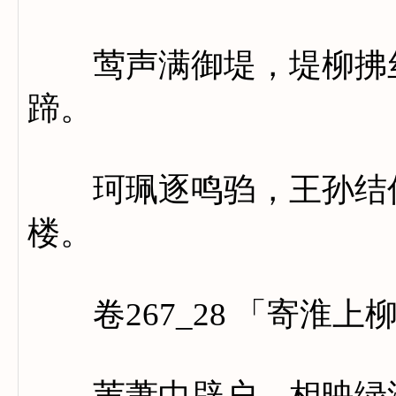
莺声满御堤，堤柳拂丝
蹄。
珂珮逐鸣驺，王孙结伴
楼。
卷267_28 「寄淮上
苇萧中辟户，相映绿淮