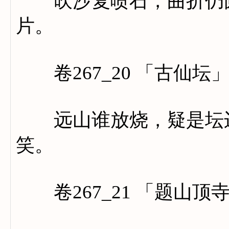
吹沙复喷石，曲折仍圆
片。
卷267_20 「古仙坛
远山谁放烧，疑是坛边
笑。
卷267_21 「题山顶