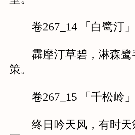
卷267_14 「白鹭汀
靃靡汀草碧，淋森鹭毛
策。
卷267_15 「千松岭
终日吟天风，有时天籁