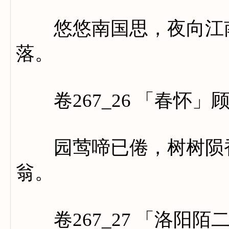
悠悠南国思，夜向江南
落。
卷267_26 「春怀」
园莺啼已倦，树树陨香
翁。
卷267_27 「洛阳陌