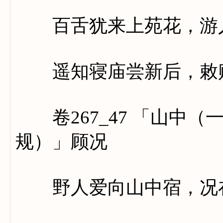
百舌犹来上苑花，游人
遥知寝庙尝新后，敕赐
卷267_47 「山中（
规）」顾况
野人爱向山中宿，况在