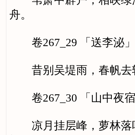
舟。
卷267_29 「送李泌
昔别吴堤雨，春帆去较迟
卷267_30 「山中夜
凉月挂层峰，萝林落叶