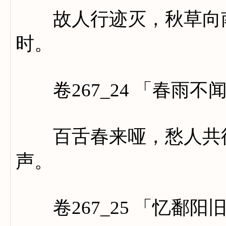
故人行迹灭，秋草向南
时。
卷267_24 「春雨不
百舌春来哑，愁人共待
声。
卷267_25 「忆鄱阳