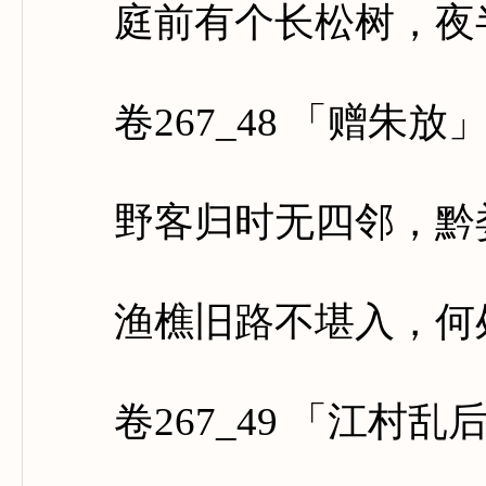
庭前有个长松树，夜半
卷267_48 「赠朱放
野客归时无四邻，黔娄
渔樵旧路不堪入，何处
卷267_49 「江村乱