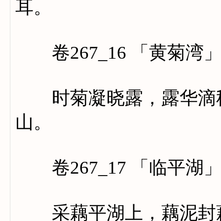
耳。
卷267_16 「黄菊湾
时菊凝晓露，露华滴秋
山。
卷267_17 「临平湖
采藕平湖上，藕泥封藕