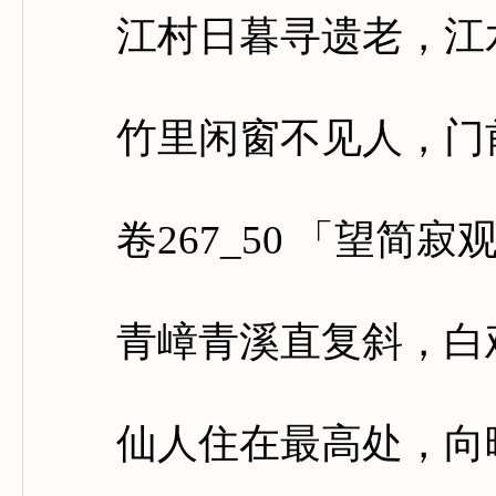
江村日暮寻遗老，江水
竹里闲窗不见人，门前
卷267_50 「望简寂
青嶂青溪直复斜，白鸡
仙人住在最高处，向晚