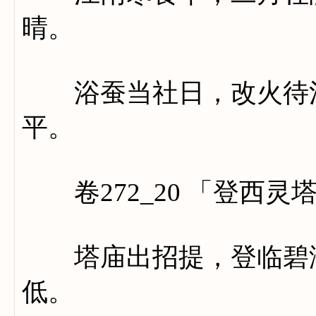
晴。
浴蚕当社日，改火待清
平。
卷272_20 「登西灵
塔庙出招提，登临碧海
低。