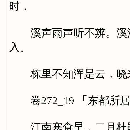
时，
溪声雨声听不辨。溪流
入。
栋里不知浑是云，晓来
卷272_19 「东都所
江南寒食早，二月杜鹃