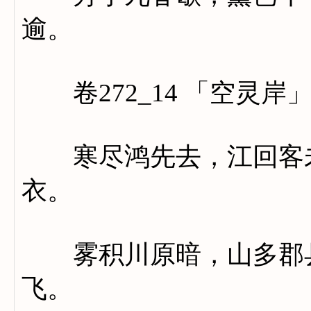
逾。
卷272_14 「空灵岸
寒尽鸿先去，江回客未
衣。
雾积川原暗，山多郡县
飞。