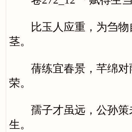
比玉人应重，为刍物自
茎。
蒨练宜春景，芊绵对雨
荣。
孺子才虽远，公孙策未
生。