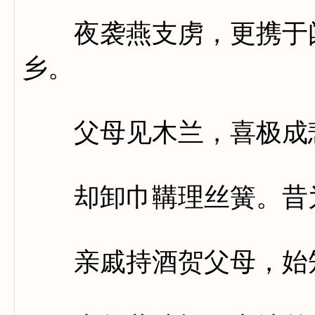
夜袭燕支虏，更携于阗
乡。
父母见木兰，喜极成悲
却卸巾鞲理丝簧。昔为
亲戚持酒贺父母，始知