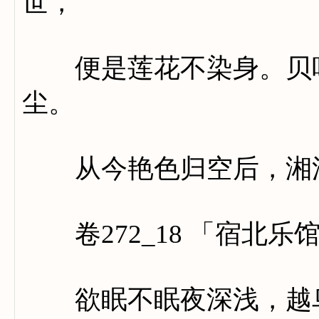
世，
便是莲花不染身。贝叶
尘。
从今艳色归空后，湘浦
卷272_18 「宿北乐
欲眠不眠夜深浅，越鸟