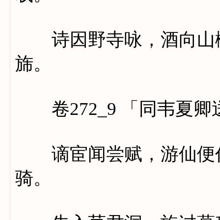
诗因野寺咏，酒向山椒
旆。
卷272_9 「同韦夏
谪宦闻尝赋，游仙便作
骑。