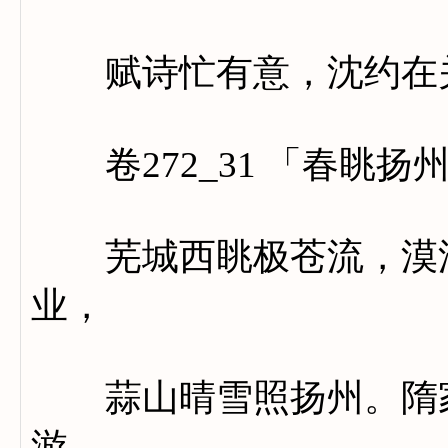
赋诗忙有意，沈约在
卷272_31 「春眺扬
芜城西眺极苍流，漠漠
业，
蒜山晴雪照扬州。隋家
游。