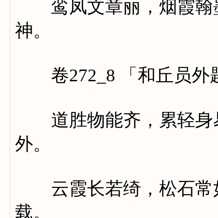
鸾凤文章丽，烟霞翰墨
神。
卷272_8 「和丘员
道胜物能齐，累轻身易
外。
云霞长若绮，松石常如
载。