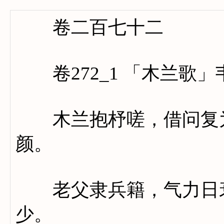
卷二百七十二
卷272_1 「木兰歌」
木兰抱杼嗟，借问复为
颜。
老父隶兵籍，气力日衰
少。