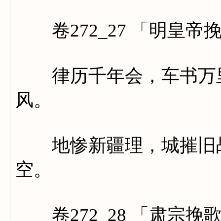
卷272_27 「明皇帝
律历千年会，车书万里
风。
地惨新疆理，城摧旧战
空。
卷272_28 「肃宗挽