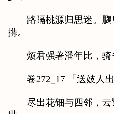
路隔桃源归思迷。鵩鸟
携。
烦君强著潘年比，骑省
卷272_17 「送妓人
尽出花钿与四邻，云鬟