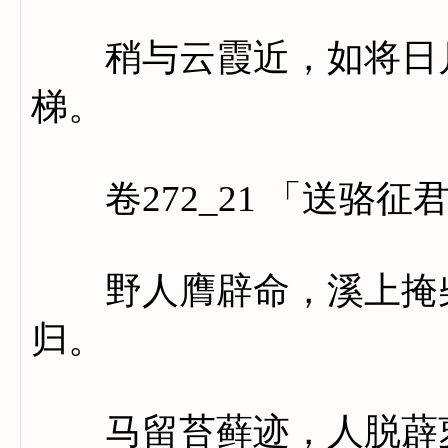
稍与云霞近，如将日月
梯。
卷272_21 「送骆征
野人膺辟命，溪上掩柴
归。
马留苔藓迹，人脱薜萝