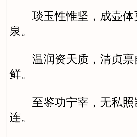
琰玉性惟坚，成壶体更
泉。
温润资天质，清贞禀自
鲜。
至鉴功宁宰，无私照岂
连。