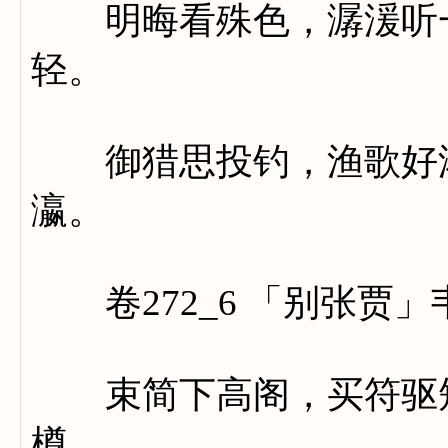
明晦看殊色，潺湲听一
轻。
御猎思投钓，渔歌好濯
瀛。
卷272_6 「别张贾」
束简下高阁，买符驱短
樽。