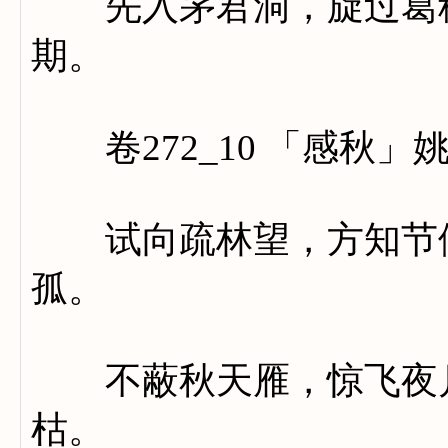
先入茅君洞，旋过葛稚
期。
卷272_10 「感秋」
试向疏林望，方知节候
孤。
不蔽秋天雁，惊飞夜月
枯。