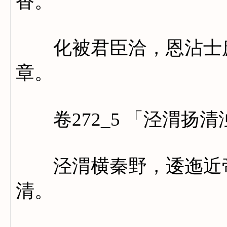
香。
化被君臣洽，恩沾士庶
章。
卷272_5 「泾渭扬清
泾渭横秦野，逶迤近帝
清。