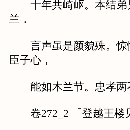
十年共崎岖。本结弟兄
兰，
言声虽是颜貌殊。惊愕
臣子心，
能如木兰节。忠孝两不
卷272_2 「登越王