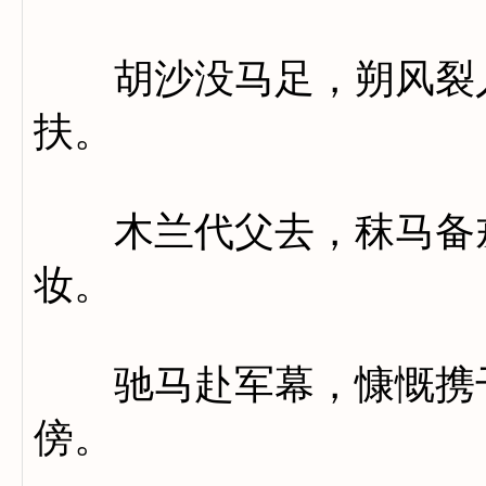
胡沙没马足，朔风裂人
扶。
木兰代父去，秣马备戎
妆。
驰马赴军幕，慷慨携干
傍。