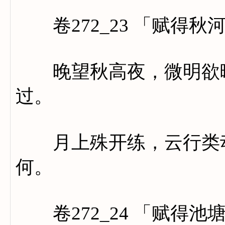
卷272_23 「赋得秋
晚望秋高夜，微明欲曙
过。
月上殊开练，云行类动
何。
卷272_24 「赋得池