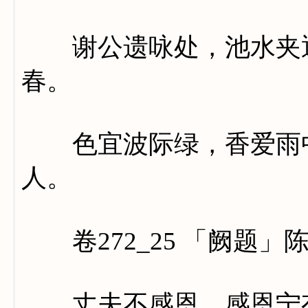
谢公遗咏处，池水夹通
春。
色宜波际绿，香爱雨中
人。
卷272_25 「阙题」
丈夫不感恩，感恩宁有