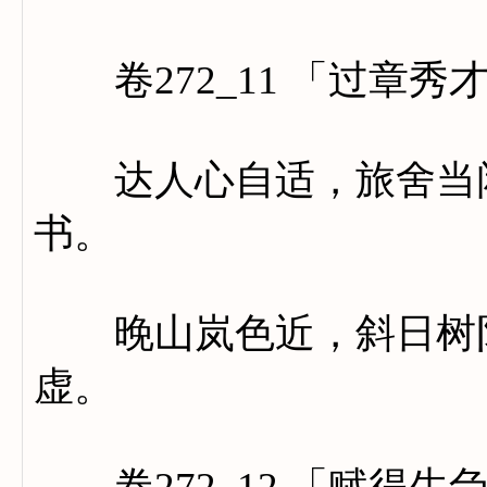
卷272_11 「过章秀
达人心自适，旅舍当闲
书。
晚山岚色近，斜日树阴
虚。
卷272_12 「赋得生