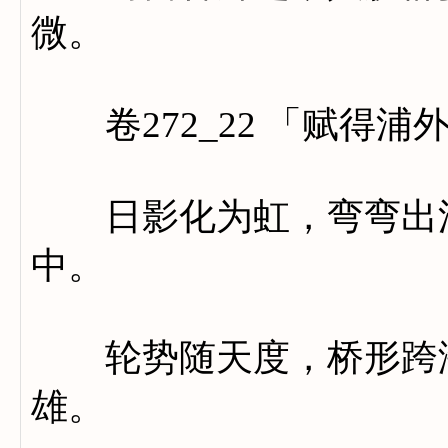
微。
卷272_22 「赋得浦
日影化为虹，弯弯出浦
中。
轮势随天度，桥形跨海
雄。