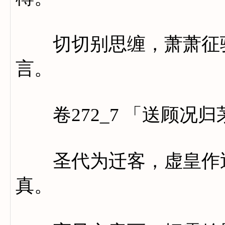
切切别思缠，萧萧征骑
言。
卷272_7 「送顾况归
圣代为迁客，虚皇作近
真。