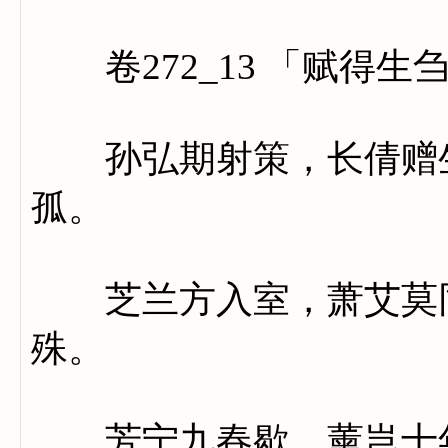
卷272_13 「赋得生
孙弘期射策，长倩赠生
孤。
芝兰方入室，萧艾莫同
殊。
芳宁九春歇，薰岂十年