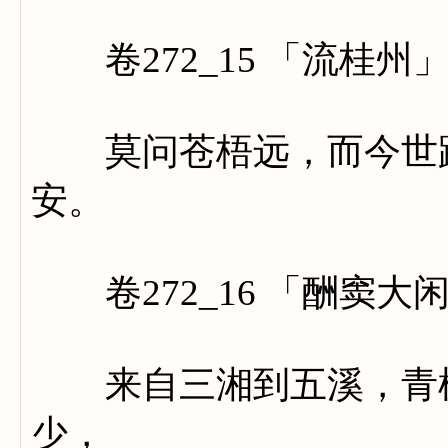
卷272_15 「流桂州
莫问苍梧远，而今世路
安。
卷272_16 「酬窦大
来自三湘到五溪，青枫
少，