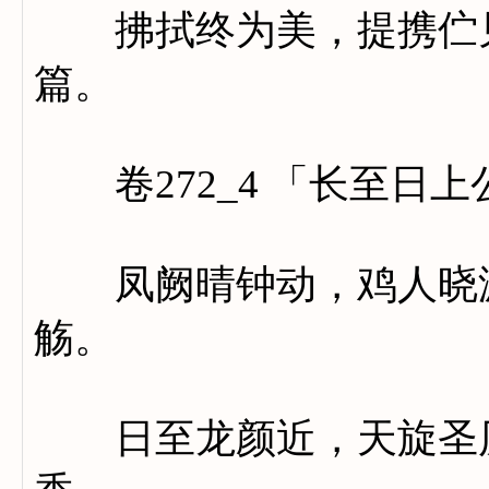
拂拭终为美，提携伫见
篇。
卷272_4 「长至日上
凤阙晴钟动，鸡人晓漏
觞。
日至龙颜近，天旋圣历