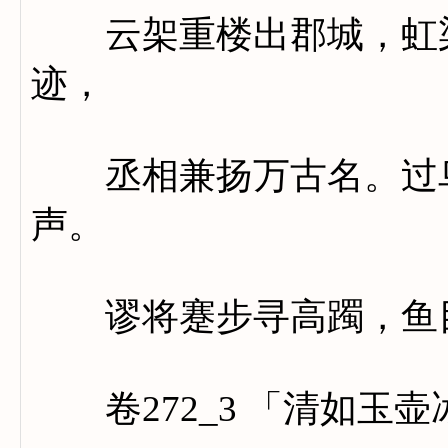
云架重楼出郡城，虹梁
迹，
丞相兼扬万古名。过鸟
声。
谬将蹇步寻高躅，鱼目
卷272_3 「清如玉壶