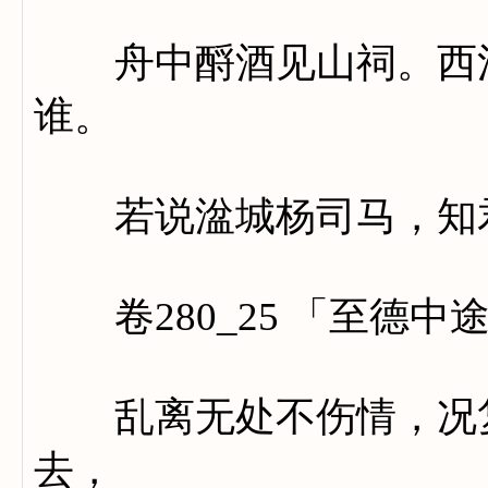
舟中酹酒见山祠。西江
谁。
若说湓城杨司马，知君
卷280_25 「至德中
乱离无处不伤情，况复
去，