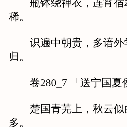
瓶钵绕禅衣，连宵宿翠
稀。
识遍中朝贵，多谙外学
归。
卷280_7 「送宁国夏
楚国青芜上，秋云似白
多。