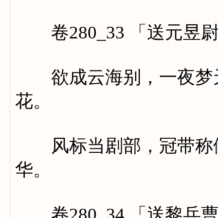
卷280_33 「送元昱
欲成云海别，一夜梦天
花。
风标当剧部，冠带称儒
华。
卷280_34 「送黎兵