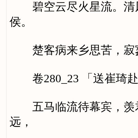
碧空云尽火星流。清风
侯。
楚客病来乡思苦，寂寥
卷280_23 「送崔琦
五马临流待幕宾，羡君
远，