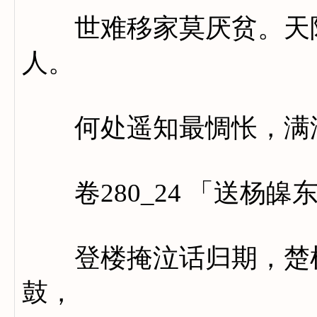
世难移家莫厌贫。天际
人。
何处遥知最惆怅，满湖
卷280_24 「送杨皞
登楼掩泣话归期，楚树
鼓，