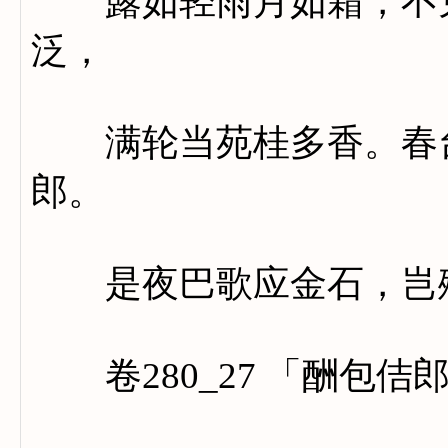
露如轻雨月如霜，不见
泛，
满轮当苑桂多香。春台
郎。
是夜巴歌应金石，岂殊
卷280_27 「酬包佶