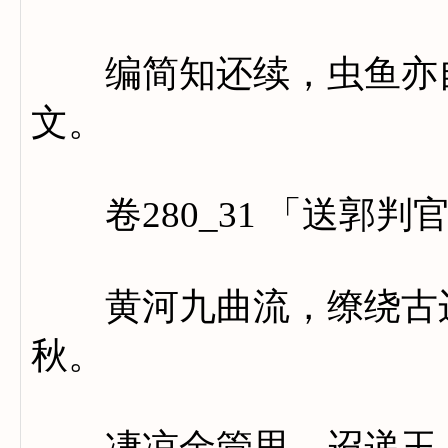
编简知还续，虫鱼亦自
文。
卷280_31 「送郭判
黄河九曲流，缭绕古边
秋。
凄凉金管思，迢递玉人