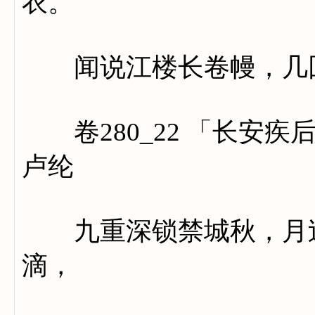
衣。
闻说江楼长卷幔，几回
卷280_22 「长安疾
卢纶
九重深锁禁城秋，月过
滴，