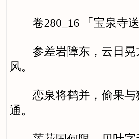
卷280_16 「宝泉寺
参差岩障东，云日晃龙
风。
恋泉将鹤并，偷果与猿
通。
莲花国何限，贝叶字无