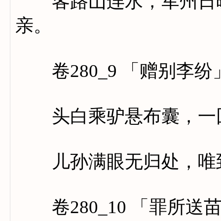
客路山连水，军州日映
亲。
卷280_9 「赠别李纷
头白乘驴悬布囊，一回
儿孙满眼无归处，唯到
卷280_10 「罪所送