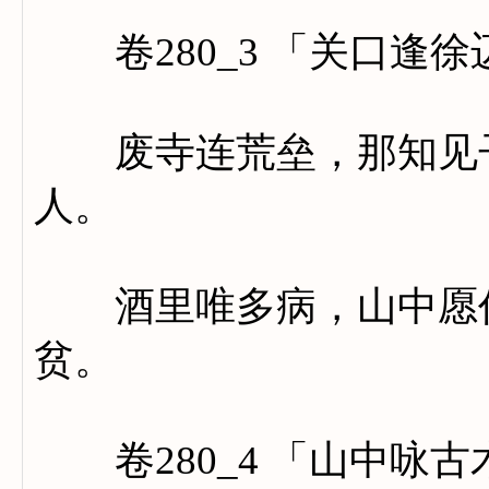
卷280_3 「关口逢徐
废寺连荒垒，那知见子
人。
酒里唯多病，山中愿作
贫。
卷280_4 「山中咏古