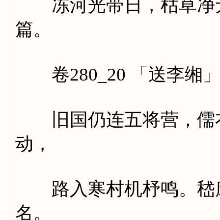
冻河光带日，枯草净无
篇。
卷280_20 「送李缃
旧国仍连五将营，儒衣
动，
路入寒村机杼鸣。嵇康
名。