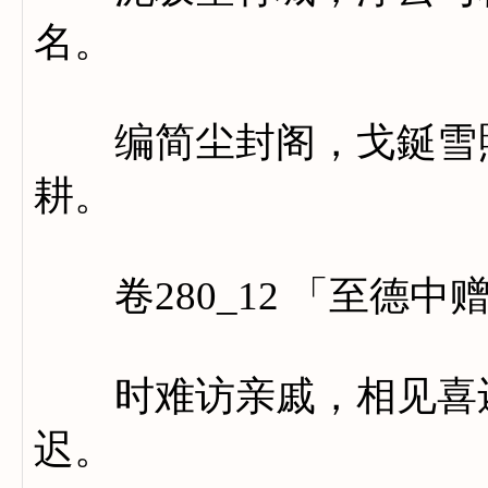
名。
编简尘封阁，戈鋋雪照
耕。
卷280_12 「至德中
时难访亲戚，相见喜还
迟。