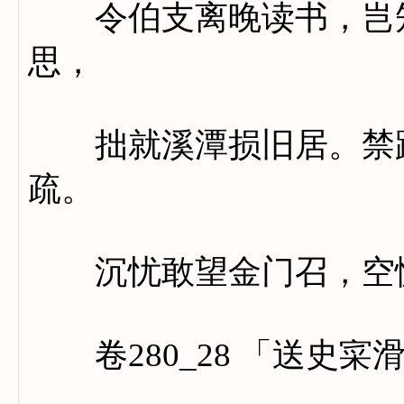
令伯支离晚读书，岂知
思，
拙就溪潭损旧居。禁路
疏。
沉忧敢望金门召，空愧
卷280_28 「送史寀