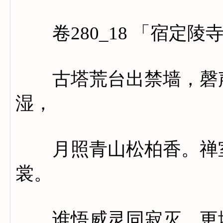
卷280_18 「宿定陵
古塔荒台出禁墙，磬声
湿，
月照青山松柏香。禅室
裳。
谁悟威灵同寂灭，更堪