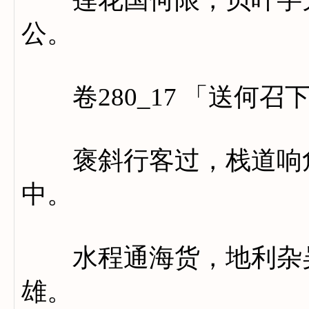
公。
卷280_17 「送何召
褒斜行客过，栈道响危
中。
水程通海货，地利杂吴
雄。