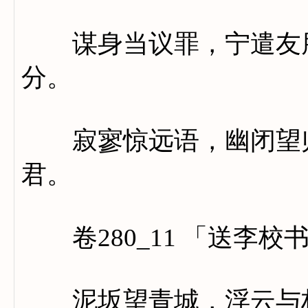
谋身当议罪，宁遣友朋
分。
寂寥惊远语，幽闭望归
君。
卷280_11 「送李校
泥坂望青城，浮云与栈