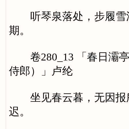
听琴泉落处，步履雪深
期。
卷280_13 「春日灞
侍郎）」卢纶
坐见春云暮，无因报所
迟。