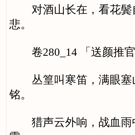
对酒山长在，看花鬓自
悲。
卷280_14 「送颜推
丛篁叫寒笛，满眼塞山
铭。
猎声云外响，战血雨中