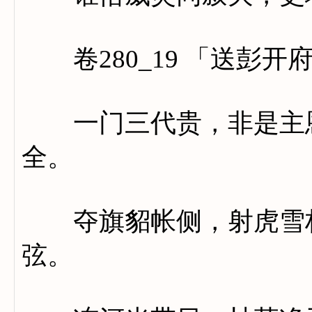
卷280_19 「送彭开
一门三代贵，非是主恩
全。
夺旗貂帐侧，射虎雪林
弦。