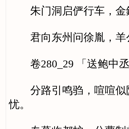
朱门洞启俨行车，金鐍
君向东州问徐胤，羊公
卷280_29 「送鲍中
分路引鸣驺，喧喧似陇
忧。