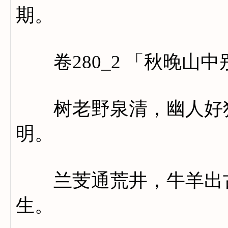
期。
卷280_2 「秋晚山中
树老野泉清，幽人好独
明。
兰芰通荒井，牛羊出古
生。