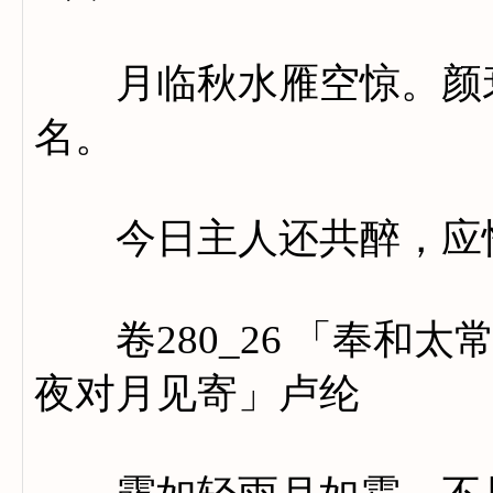
月临秋水雁空惊。颜衰
名。
今日主人还共醉，应怜
卷280_26 「奉和太
夜对月见寄」卢纶