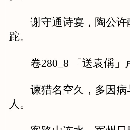
谢守通诗宴，陶公许醉
跎。
卷280_8 「送袁偁」
谏猎名空久，多因病与
人。