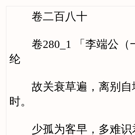
卷二百八十
卷280_1 「李端公
纶
故关衰草遍，离别自堪
时。
少孤为客早，多难识君