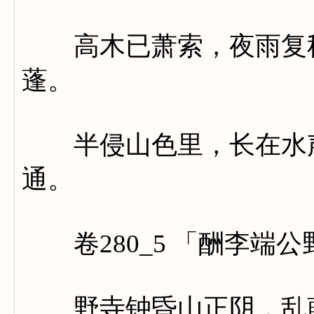
高木已萧索，夜雨复秋
蓬。
半侵山色里，长在水声
通。
卷280_5 「酬李端
野寺钟昏山正阴，乱藤