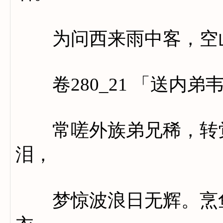
为问西来雨中客，空山
卷280_21 「送内弟
常嗟外族弟兄稀，转觉
泪，
梦惊波浪日无辉。烹鱼