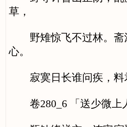
草，
野雉惊飞不过林。斋沐
心。
寂寞日长谁问疾，料君
卷280_6 「送少微上