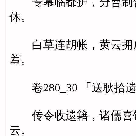
专幕临都护，分曹制督
休。
白草连胡帐，黄云拥戍
羞。
卷280_30 「送耿拾
传令收遗籍，诸儒喜饯
云。