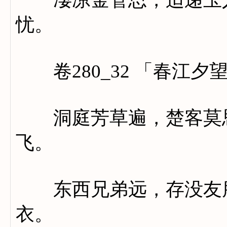
忧。
卷280_32 「春江夕
洞庭芳草遍，楚客莫思
飞。
东西兄弟远，存没友朋
衣。