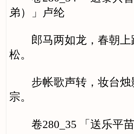
弟）」卢纶
郎马两如龙，春朝上路
松。
步帐歌声转，妆台烛影
宗。
卷280_35 「送乐平