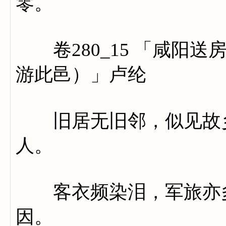
零。
卷280_15 「咸阳送
游此邑）」卢纶
旧居无旧邻，似见故乡
人。
客衣频染泪，军旅亦多
因。