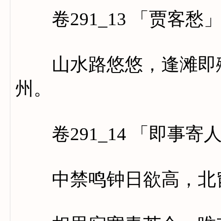
卷291_13 「贾客愁
山水路悠悠，逢滩即殢
州。
卷291_14 「即事寄
中禁鸣钟日欲高，北窗