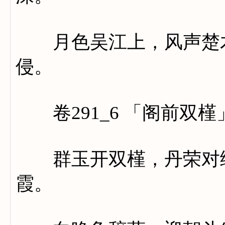
月色吴江上，风声楚木
侵。
卷291_6 「阁前双槿
群玉开双槿，丹荣对绛
霞。