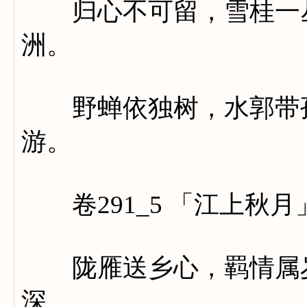
归心不可留，雪桂一丛
洲。
野蝉依独树，水郭带孤
游。
卷291_5 「江上秋月
陇雁送乡心，羁情属岁
深。