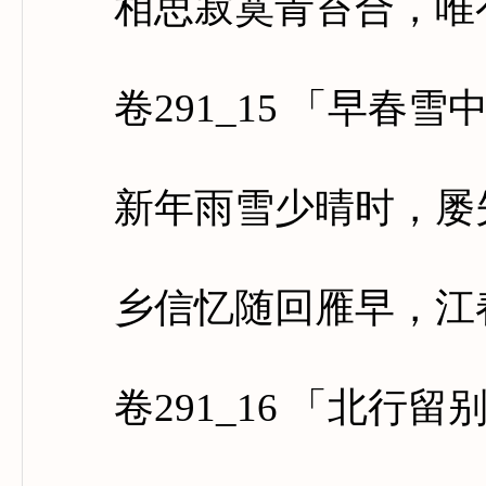
相思寂寞青苔合，唯有
卷291_15 「早春雪
新年雨雪少晴时，屡失
乡信忆随回雁早，江春
卷291_16 「北行留