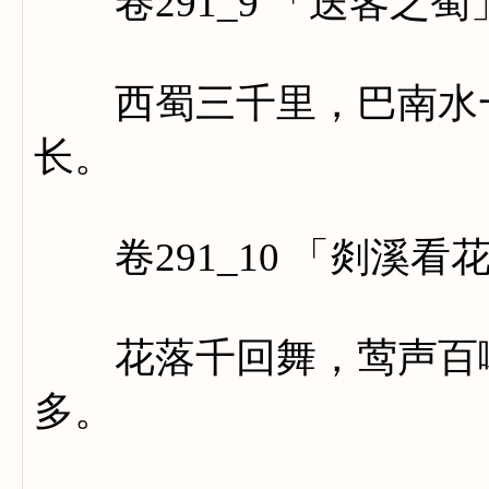
卷291_9 「送客之蜀
西蜀三千里，巴南水一
长。
卷291_10 「剡溪看
花落千回舞，莺声百啭
多。