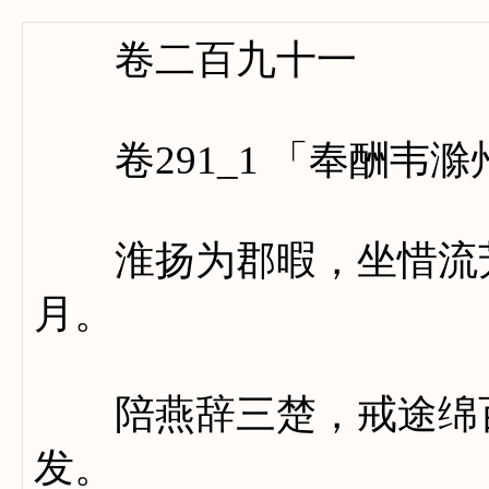
卷二百九十一
卷291_1 「奉酬韦滁
淮扬为郡暇，坐惜流芳
月。
陪燕辞三楚，戒途绵百
发。