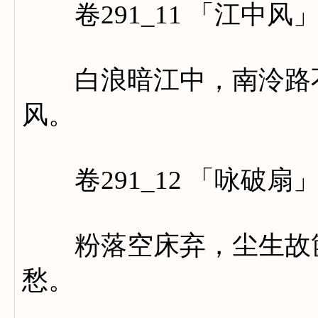
卷291_11 「江中风
白浪暗江中，南泠路不
风。
卷291_12 「咏破扇
粉落空床弃，尘生故箧
愁。