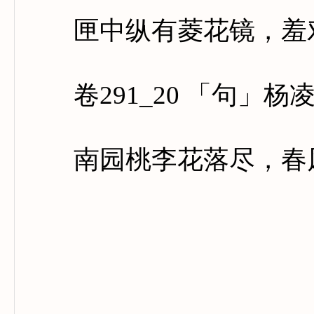
匣中纵有菱花镜，羞对
卷291_20 「句」杨
南园桃李花落尽，春风