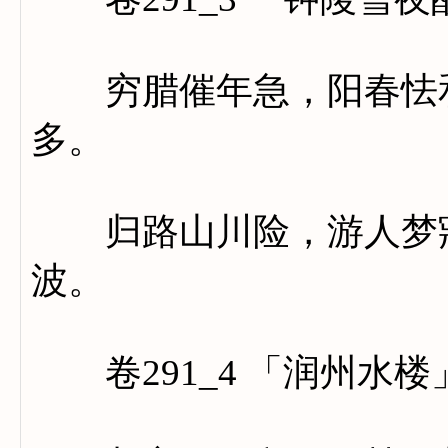
穷腊催年急，阳春怯和
多。
归路山川险，游人梦寐
波。
卷291_4 「润州水楼