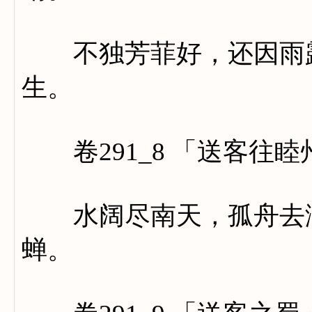
不独芳菲好，还因雨露
生。
卷291_8 「送客往睦
水阔尽南天，孤舟去渺
蝉。