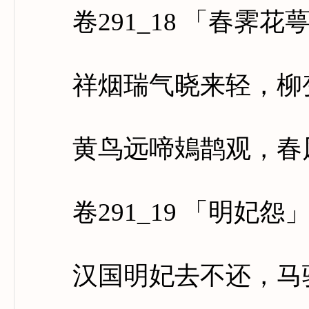
卷291_18 「春霁花
祥烟瑞气晓来轻，柳变
黄鸟远啼鳷鹊观，春风
卷291_19 「明妃怨
汉国明妃去不还，马驮