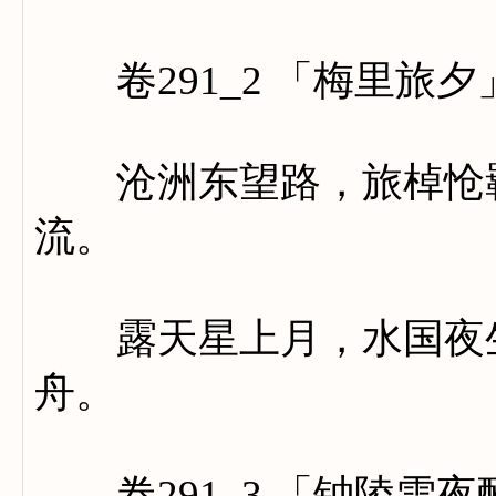
卷291_2 「梅里旅夕
沧洲东望路，旅棹怆羁
流。
露天星上月，水国夜生
舟。
卷291_3 「钟陵雪夜