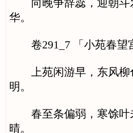
向晚争辞蕊，迎朝斗发
华。
卷291_7 「小苑春望
上苑闲游早，东风柳色
明。
春至条偏弱，寒馀叶未
晴。