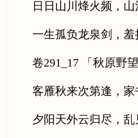
日日山川烽火频，山河
一生孤负龙泉剑，羞把
卷291_17 「秋原野
客雁秋来次第逢，家书
夕阳天外云归尽，乱见