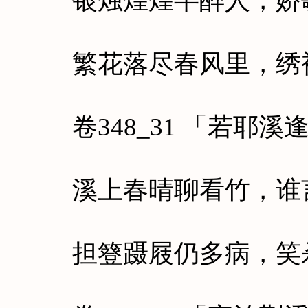
银烛煌煌半醉人，娇歌
繁花落尽春风里，绣被
卷348_31 「若耶溪
溪上春晴聊看竹，谁言
担簦蹑屐仍多病，笑杀