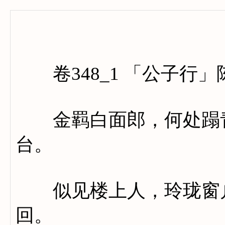
卷三百
卷348_1 「公子行」
金羁白面郎，何处蹋青
台。
似见楼上人，玲珑窗户
回。