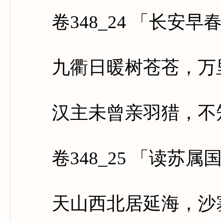
卷348_24 「长安早
九衢日暖树苍苍，万里
汉主未曾亲羽猎，不知
卷348_25 「读苏属
天山西北居延海，沙塞