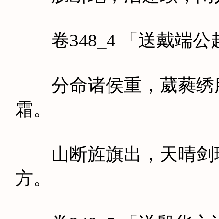
卷348_4 「送戴端公
分命诸侯重，葳蕤绣服
霜。
山断旌旗出，天晴剑珮
方。