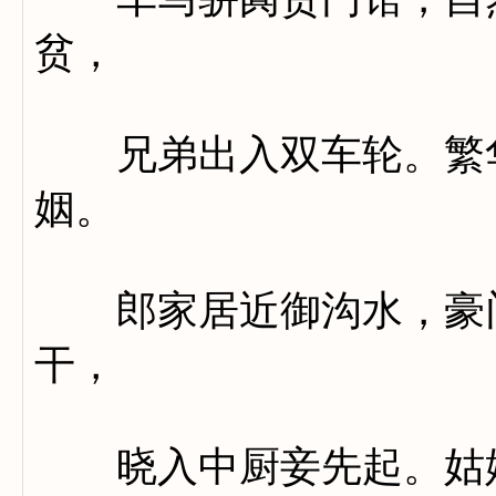
贫，
兄弟出入双车轮。繁华
姻。
郎家居近御沟水，豪门
干，
晓入中厨妾先起。姑嫜