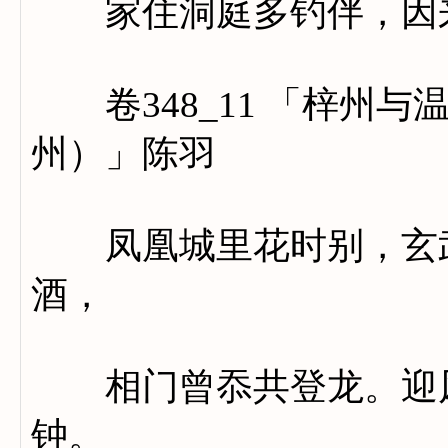
家住洞庭多钓伴，因来
卷348_11 「梓州与
州）」陈羽
凤凰城里花时别，玄武
酒，
相门曾忝共登龙。迎风
钟。