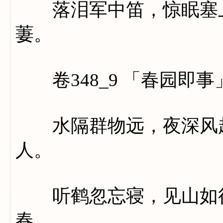
落泪军中笛，惊眠塞上
萋。
卷348_9 「春园即事
水隔群物远，夜深风起
人。
听鹤忽忘寝，见山如得
春。