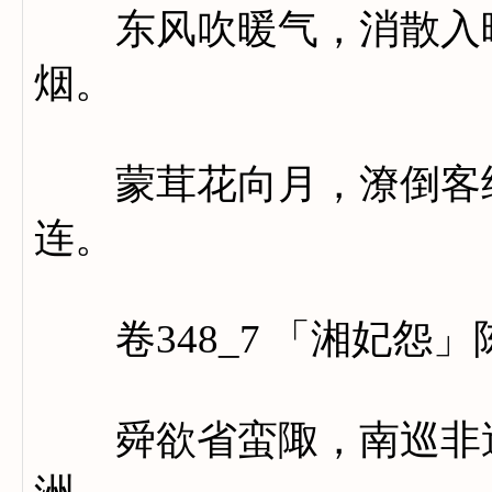
东风吹暖气，消散入晴
烟。
蒙茸花向月，潦倒客经
连。
卷348_7 「湘妃怨」
舜欲省蛮陬，南巡非逸