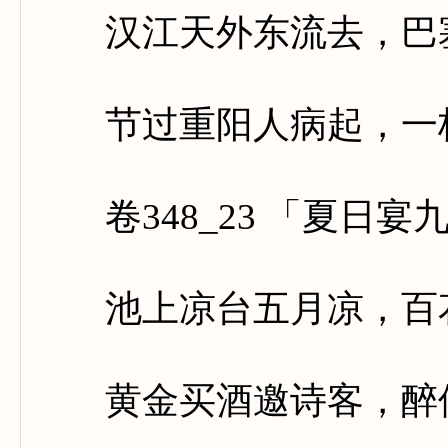
汉江天外东流去，巴塞
节过重阳人病起，一枝
卷348_23 「夏日宴
池上凉台五月凉，百花
黄金买酒邀诗客，醉倒