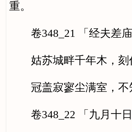
重。
卷348_21 「经夫差
姑苏城畔千年木，刻作
冠盖寂寥尘满室，不知
卷348_22 「九月十