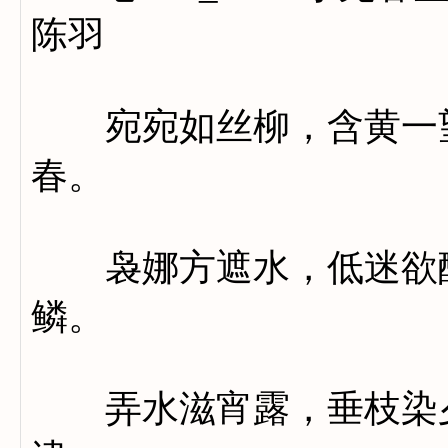
陈羽
宛宛如丝柳，含黄一望
春。
袅娜方遮水，低迷欲醉
鳞。
弄水滋宵露，垂枝染夕