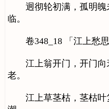
迥彻轮初满，孤明魄未
临。
卷348_18 「江上愁
江上翁开门，开门向衰
老。
江上草茎枯，茎枯叶复