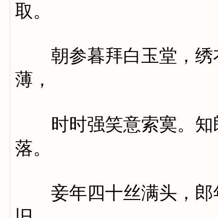
取。
朝参暮拜白玉堂，绣衣
薄，
时时强笑意索寞。知郎
落。
妾年四十丝满头，郎年
旧，