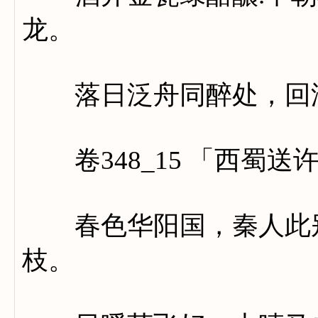
龙。
落日泛舟同醉处，回潭
卷348_15 「西蜀送
春色华阳国，秦人此别
枝。