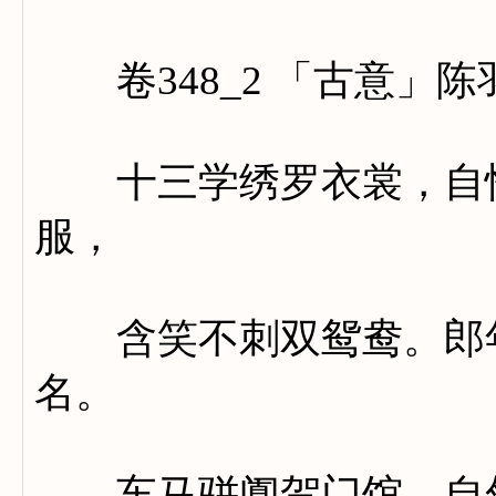
卷348_2 「古意」陈
十三学绣罗衣裳，自怜
服，
含笑不刺双鸳鸯。郎年
名。
车马骈阗贺门馆，自然