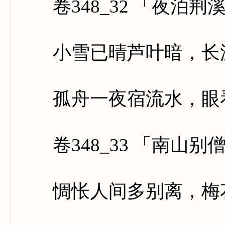
卷348_32 「夜泊荆
小雪已晴芦叶暗，长波
孤舟一夜宿流水，眼看
卷348_33 「南山别
惆怅人间多别离，梅花