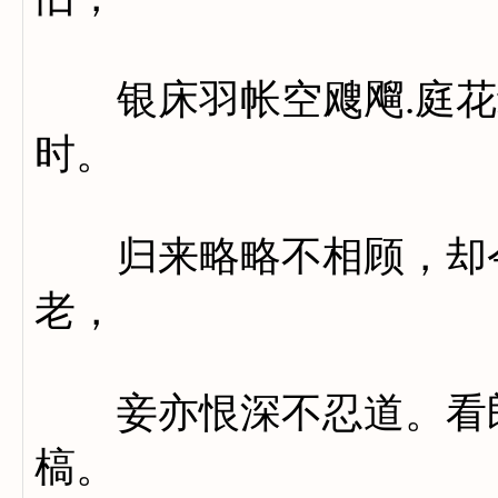
银床羽帐空飕飗.庭花
时。
归来略略不相顾，却令
老，
妾亦恨深不忍道。看郎
槁。