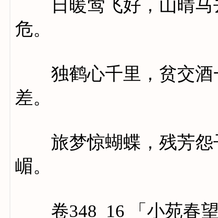
日暖莺飞好，山晴马去
危。
独鹤心千里，贫交酒一
差。
旅梦惊蝴蝶，残芳怨子
嵋。
卷348_16 「小苑春