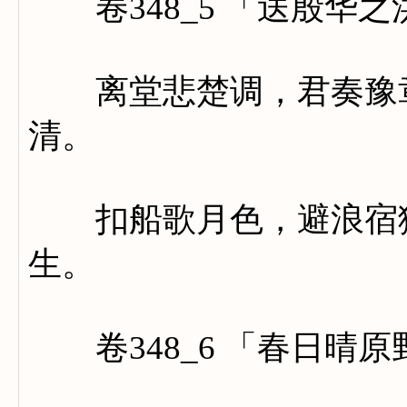
卷348_5 「送殷华之
离堂悲楚调，君奏豫章
清。
扣船歌月色，避浪宿猿
生。
卷348_6 「春日晴原