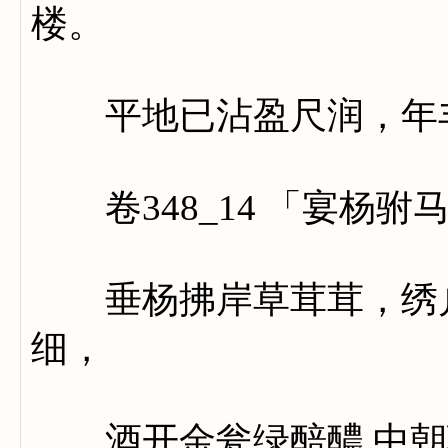
楼。
平地已沾盈尺润，年丰
卷348_14 「宴杨驸
垂杨拂岸草茸茸，绣户
细，
酒开金瓮绿醅醲.中朝