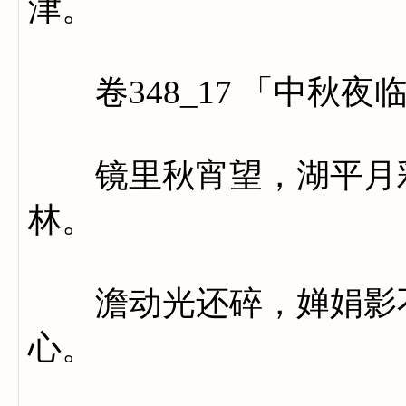
津。
卷348_17 「中秋夜
镜里秋宵望，湖平月彩
林。
澹动光还碎，婵娟影不
心。