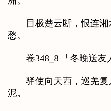
洲。
目极楚云断，恨连湘水
愁。
卷348_8 「冬晚送友
驿使向天西，巡羌复入
泥。