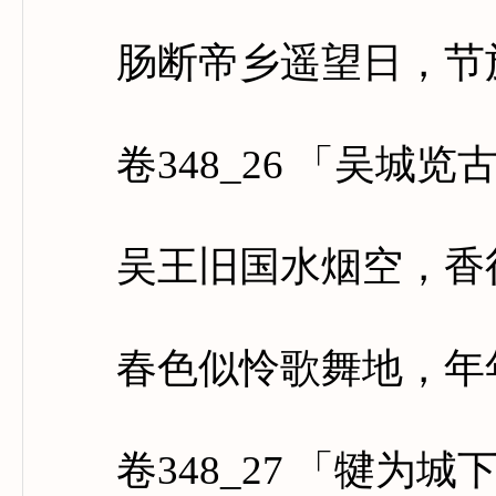
肠断帝乡遥望日，节旄
卷348_26 「吴城览
吴王旧国水烟空，香径
春色似怜歌舞地，年年
卷348_27 「犍为城