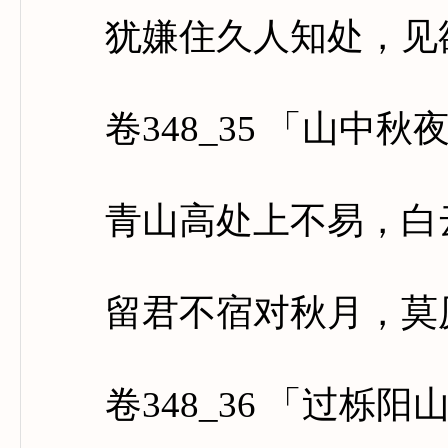
犹嫌住久人知处，见欲
卷348_35 「山中秋
青山高处上不易，白云
留君不宿对秋月，莫厌
卷348_36 「过栎阳