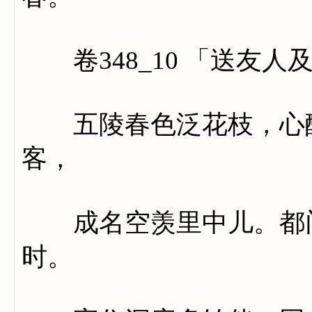
卷348_10 「送友人
五陵春色泛花枝，心醉
客，
成名空羡里中儿。都门
时。