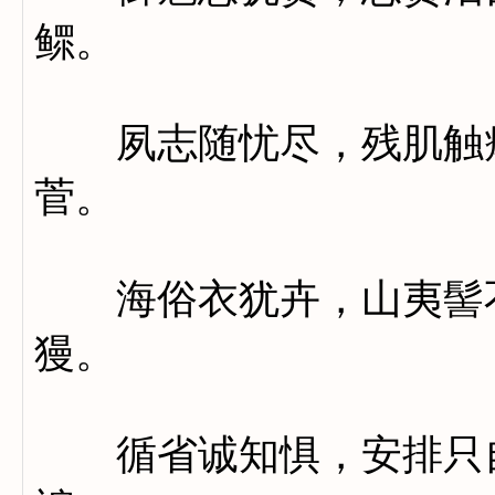
鳏。
夙志随忧尽，残肌触瘴m
菅。
海俗衣犹卉，山夷髻不
獌。
循省诚知惧，安排只自