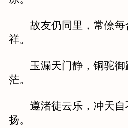
故友仍同里，常僚每合
祥。
玉漏天门静，铜驼御路
茫。
遵渚徒云乐，冲天自不
扬。