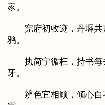
家。
宪府初收迹，丹墀共拜
鸦。
执简宁循枉，持书每去
牙。
辨色宜相顾，倾心自不