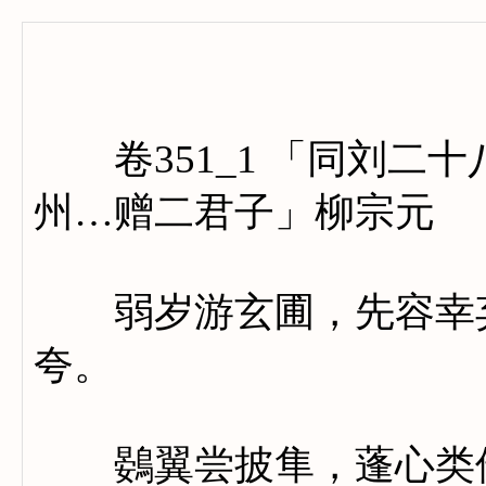
卷三百
卷351_1 「同刘二
州…赠二君子」柳宗元
弱岁游玄圃，先容幸弃
夸。
鷃翼尝披隼，蓬心类倚