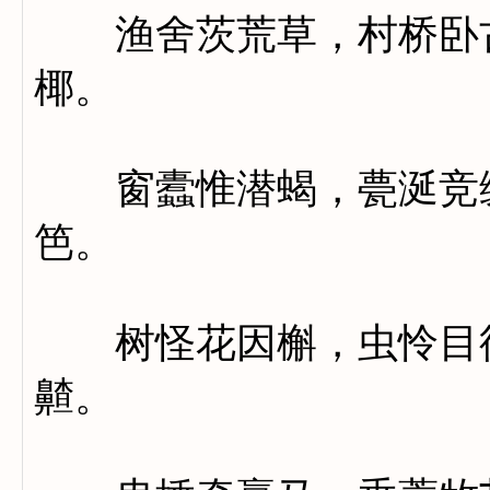
渔舍茨荒草，村桥卧古
椰。
窗蠹惟潜蝎，甍涎竞缀
笆。
树怪花因槲，虫怜目待
齄。