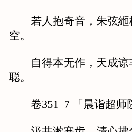
若人抱奇音，朱弦縆枯
空。
自得本无作，天成谅非
聪。
卷351_7 「晨诣超
汲井漱寒齿，清心拂尘