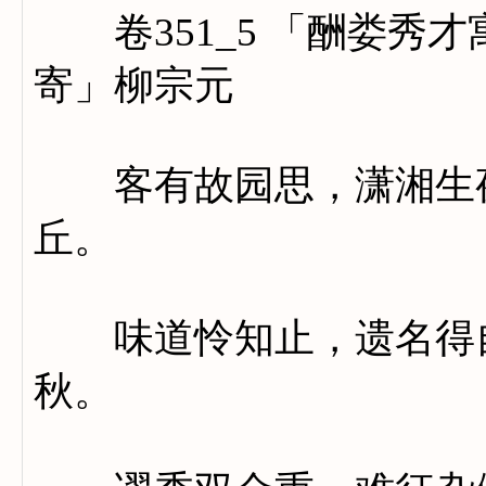
卷351_5 「酬娄秀
寄」柳宗元
客有故园思，潇湘生夜
丘。
味道怜知止，遗名得自
秋。