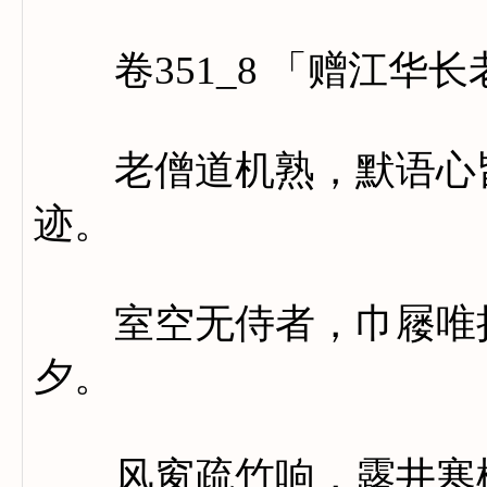
卷351_8 「赠江华
老僧道机熟，默语心皆
迹。
室空无侍者，巾屦唯挂
夕。
风窗疏竹响，露井寒松