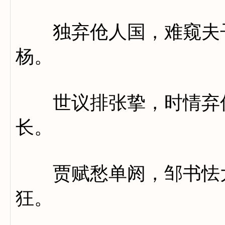
独弃伧人国，难窥夫子
杨。
世议排张挚，时情弃仲
长。
贾赋愁单阏，邹书怯大
狂。