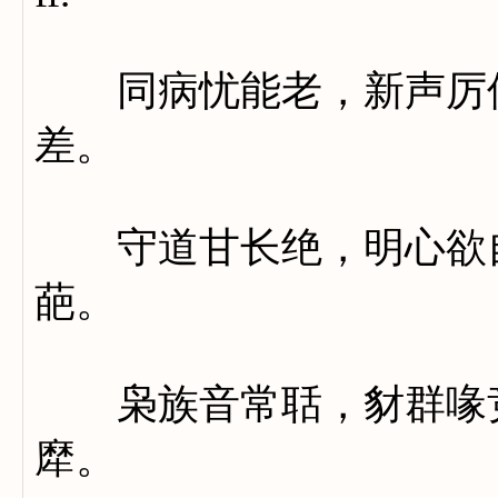
同病忧能老，新声厉似
差。
守道甘长绝，明心欲自g
葩。
枭族音常聒，豺群喙竞
犘。