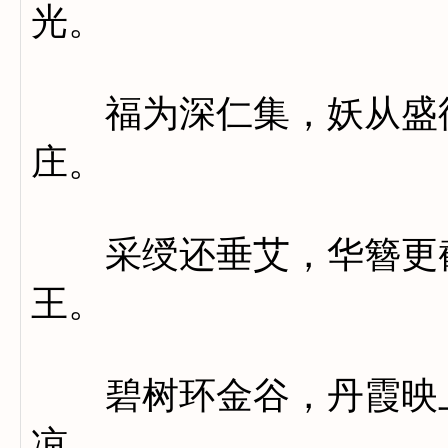
光。
福为深仁集，妖从盛德
庄。
采绶还垂艾，华簪更截
王。
碧树环金谷，丹霞映上
凉。