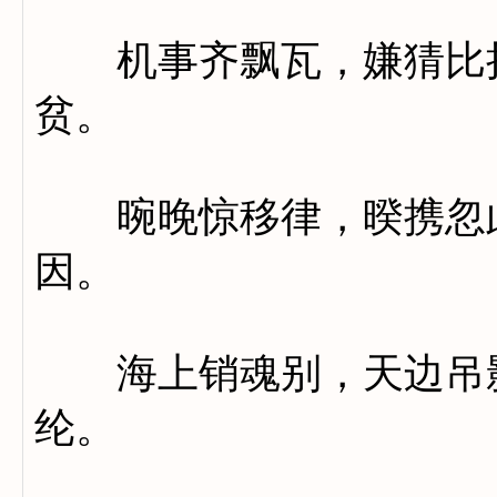
机事齐飘瓦，嫌猜比拾
贫。
晼晚惊移律，暌携忽此
因。
海上销魂别，天边吊影
纶。