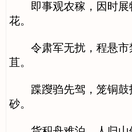
即事观农稼，因时展物
花。
令肃军无扰，程悬市禁
苴。
蹀躞驺先驾，笼铜鼓报
砂。
货积舟难泊，人归山倍