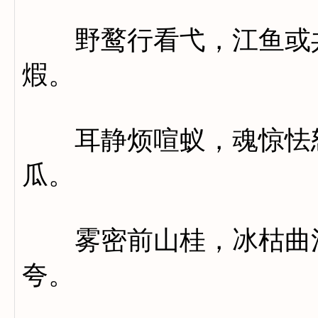
野鹜行看弋，江鱼或共
煆。
耳静烦喧蚁，魂惊怯怒
瓜。
雾密前山桂，冰枯曲沼
夸。