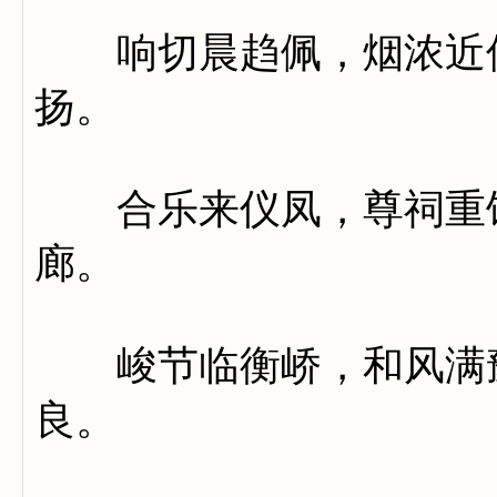
响切晨趋佩，烟浓近侍
扬。
合乐来仪凤，尊祠重饩
廊。
峻节临衡峤，和风满豫
良。