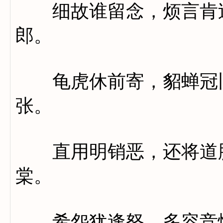
细故谁留念，烦言肯过
郎。
龟虎休前寄，貂蝉冠旧
张。
直用明销恶，还将道胜
棠。
希怨犹逢怒，多容竞忤