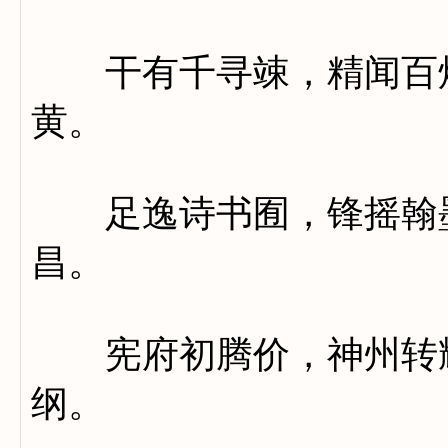
干有千寻竦，精闻百炼
黄。
足逸诗书囿，锋摇翰墨
昌。
宪府初腾价，神州转耀
纲。