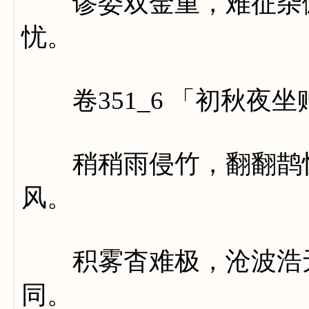
谬委双金重，难征杂佩
忧。
卷351_6 「初秋夜
稍稍雨侵竹，翻翻鹊惊
风。
积雾杳难极，沧波浩无
同。