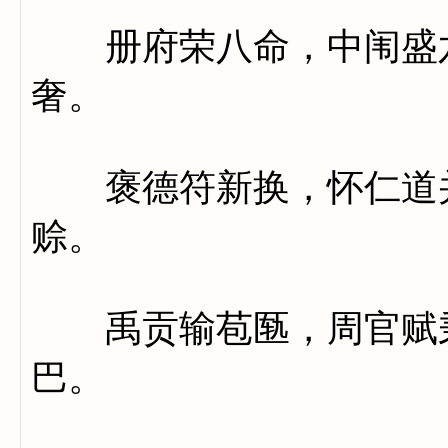
册府荣八命，中闱盛六
奢。
褒德符新换，怀仁道并
赊。
禹贡输苞匦，周官赋秉
巴。