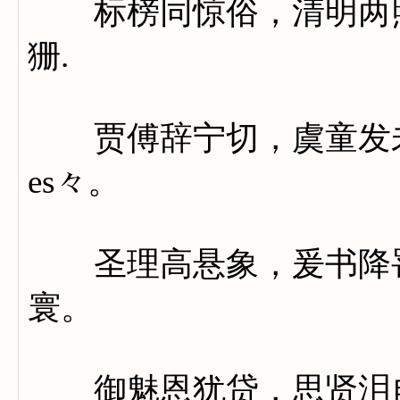
标榜同惊俗，清明两照
狦.
贾傅辞宁切，虞童发未s
es々。
圣理高悬象，爰书降罚
寰。
御魅恩犹贷，思贤泪自