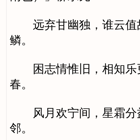
远弃甘幽独，谁云值故
鳞。
困志情惟旧，相知乐更
春。
风月欢宁间，星霜分益
邻。