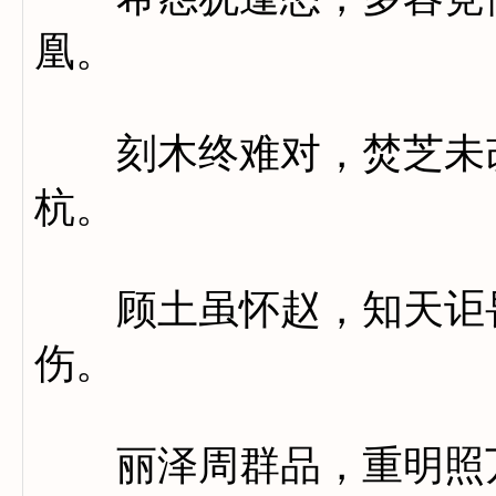
凰。
刻木终难对，焚芝未改
杭。
顾土虽怀赵，知天讵畏
伤。
丽泽周群品，重明照万