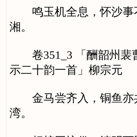
鸣玉机全息，怀沙事不
湘。
卷351_3 「酬韶州
示二十韵一首」柳宗元
金马尝齐入，铜鱼亦共
湾。