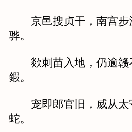
京邑搜贞干，南宫步渥
骅。
欻刺苗入地，仍逾赣石
鍜。
宠即郎官旧，威从太守
蛇。