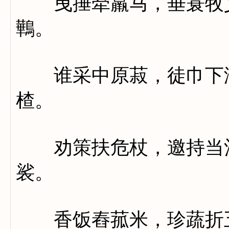
曳捶牵羸马，垂蓑牧艾
鷨。
谁采中原菽，徒巾下泽
楂。
劝策扶危杖，邀持当酒
裟。
香饭舂菰米，珍蔬折五