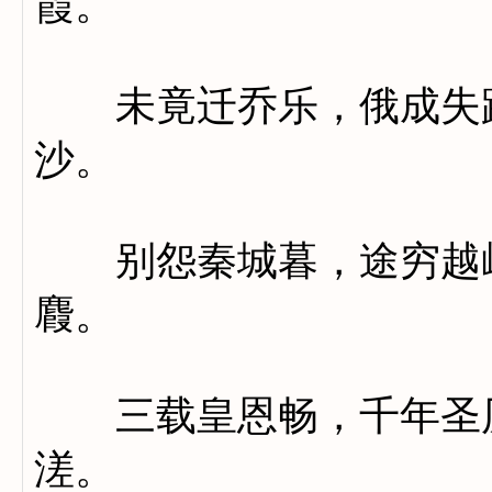
霞。
未竟迁乔乐，俄成失路
沙。
别怨秦城暮，途穷越岭
麚。
三载皇恩畅，千年圣历
溠。