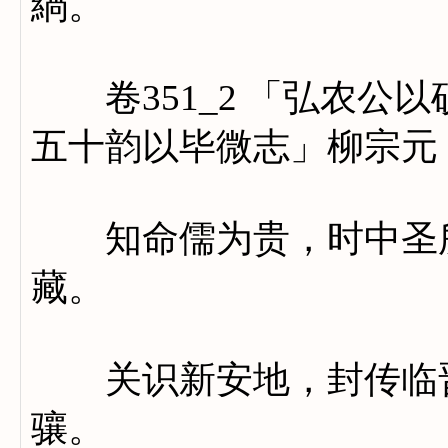
緺。
卷351_2 「弘农公
五十韵以毕微志」柳宗元
知命儒为贵，时中圣所
藏。
关识新安地，封传临晋
骧。