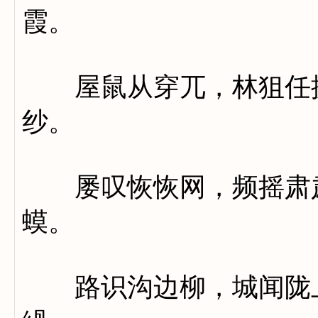
霞。
屋鼠从穿兀，林狙任攫
纱。
屡叹恢恢网，频摇肃肃
蟆。
路识沟边柳，城闻陇上