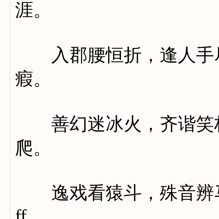
涯。
入郡腰恒折，逢人手尽
瘕。
善幻迷冰火，齐谐笑柏
爬。
逸戏看猿斗，殊音辨马
ff.