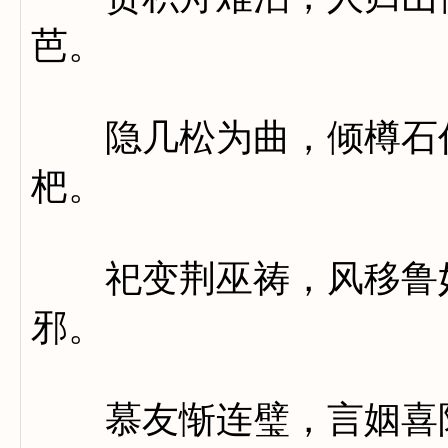
芭。
隐几松为曲，倾樽石作
杷。
祀变荆巫祷，风移鲁妇
邪。
慕友惭连璧，言姻喜附