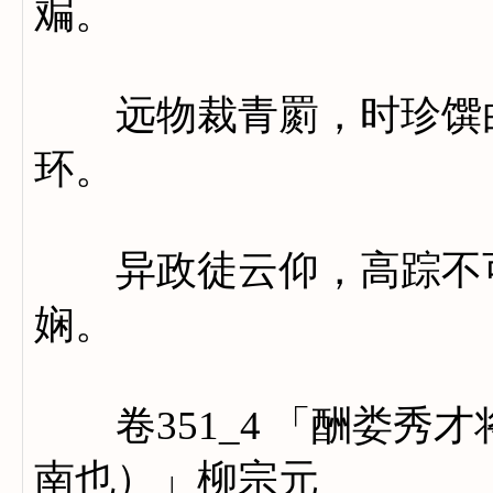
斒。
远物裁青罽，时珍馔白
环。
异政徒云仰，高踪不可
娴。
卷351_4 「酬娄秀
南也）」柳宗元