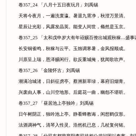
卷357_24 「八月十五日夜玩月」刘禹锡
天将今夜月，一遍洗寰瀛。暑退九霄净，秋澄万景清。
星辰让光彩，风露发晶英。能变人间世，翛然是玉京。
卷357_25 「太和戊申岁大有年诏赐百僚出城观秋稼…盛
长安铜雀鸣，秋稼与云平。玉烛调寒暑，金风报顺成。
川原呈上瑞，恩泽赐闲行。欲反重城掩，犹闻歌吹声。
卷357_26 「金陵怀古」刘禹锡
潮满冶城渚，日斜征虏亭。蔡洲新草绿，幕府旧烟青。
兴废由人事，山川空地形。后庭花一曲，幽怨不堪听。
卷357_27 「昼居池上亭独吟」刘禹锡
日午树阴正，独吟池上亭。静看蜂教诲，闲想鹤仪形。
法酒调神气，清琴入性灵。浩然机已息，几杖复何铭。