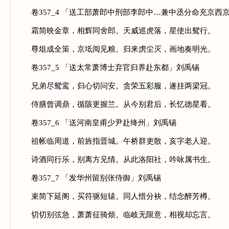
卷357_4 「送工部萧郎中刑部李郎中…兼中丞分命充京西
霜简映金章，相辉同舍郎。天威巡虎落，星使出鸳行。
尊俎成全策，京坻阅见粮。归来虏尘灭，画地奏明光。
卷357_5 「送太常萧博士弃官归养赴东都」刘禹锡
兄弟尽鸳鸾，归心切问安。贪荣五彩服，遂挂两梁冠。
侍膳曾调鼎，循陔更握兰。从今别君后，长忆德星看。
卷357_6 「送河南皇甫少尹赴绛州」刘禹锡
祖帐临周道，前旌指晋城。午桥群吏散，亥字老人迎。
诗酒同行乐，别离方见情。从此洛阳社，吟咏属书生。
卷357_7 「发华州留别张侍御」刘禹锡
束简下延阁，买符驱短辕。同人惜分袂，结念醉芳樽。
切切别弦急，萧萧征骑烦。临岐无限意，相视却忘言。