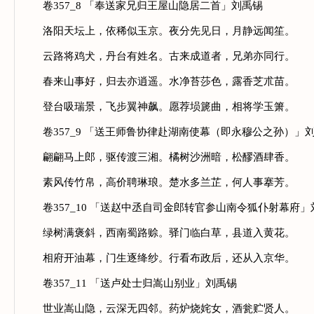
卷357_8 「奉送家兄归王屋山隐居二首」刘禹锡
洛阳天坛上，依稀似玉京。夜分先见日，月静远闻笙。
云路将鸡犬，丹台有姓名。古来成道者，兄弟亦同行。
春来山事好，归去亦逍遥。水净苔莎色，露香芝朮苗。
登台吸瑞景，飞步翼神飙。愿荐埙篪曲，相将学玉箫。
卷357_9 「送王师鲁协律赴湖南使幕（即永穆公之孙）」
翩翩马上郎，驱传渡三湘。橘树沙洲暗，松醪酒肆香。
素风传竹帛，高价聘琳琅。楚水多兰芷，何人事搴芳。
卷357_10 「送赵中丞自司金郎转官参山南令狐仆射幕府」
绿树满褒斜，西南蜀路赊。驿门临白草，县道入黄花。
相府开油幕，门生逐绛纱。行看布政后，还从入京华。
卷357_11 「送卢处士归嵩山别业」刘禹锡
世业嵩山隐，云深无四邻。药炉烧姹女，酒瓮贮贤人。