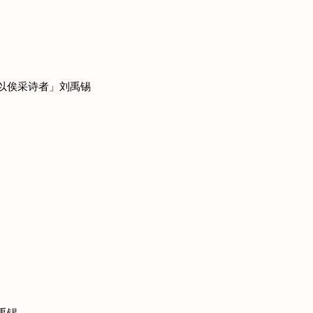
事以俟采诗者」刘禹锡