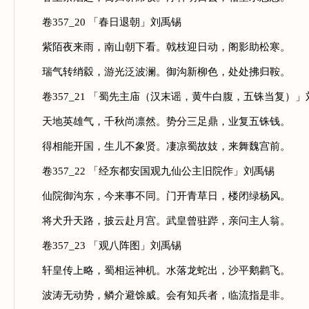
卷357_20 「春日退朝」刘禹锡
紫陌夜来雨，南山朝下看。戟枝迎日动，阁影助松寒。
瑞气转绡縠，游光泛波澜。御沟新柳色，处处拂归鞍。
卷357_21 「蜀先主庙（汉末谣，黄牛白腹，五铢当复）」
天地英雄气，千秋尚凛然。势分三足鼎，业复五铢钱。
得相能开国，生儿不象贤。凄凉蜀故妓，来舞魏宫前。
卷357_22 「经东都安国观九仙公主旧院作」刘禹锡
仙院御沟东，今来事不同。门开青草日，楼闭绿杨风。
将犬升天路，披云赴月宫。武皇曾驻跸，亲问主人翁。
卷357_23 「观八阵图」刘禹锡
轩皇传上略，蜀相运神机。水落龙蛇出，沙平鹅鹳飞。
波涛无动势，鳞介避馀威。会有知兵者，临流指是非。