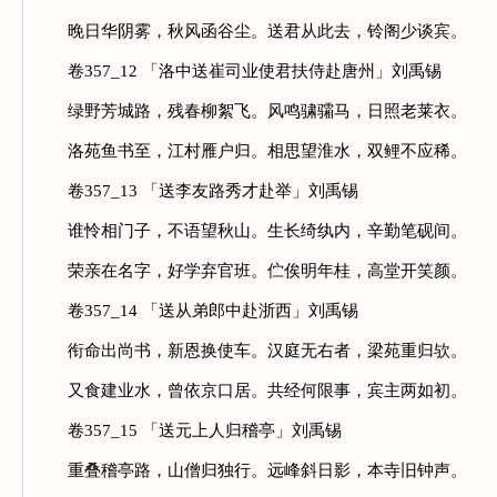
晚日华阴雾，秋风函谷尘。送君从此去，铃阁少谈宾。
卷357_12 「洛中送崔司业使君扶侍赴唐州」刘禹锡
绿野芳城路，残春柳絮飞。风鸣骕骦马，日照老莱衣。
洛苑鱼书至，江村雁户归。相思望淮水，双鲤不应稀。
卷357_13 「送李友路秀才赴举」刘禹锡
谁怜相门子，不语望秋山。生长绮纨内，辛勤笔砚间。
荣亲在名字，好学弃官班。伫俟明年桂，高堂开笑颜。
卷357_14 「送从弟郎中赴浙西」刘禹锡
衔命出尚书，新恩换使车。汉庭无右者，梁苑重归欤。
又食建业水，曾依京口居。共经何限事，宾主两如初。
卷357_15 「送元上人归稽亭」刘禹锡
重叠稽亭路，山僧归独行。远峰斜日影，本寺旧钟声。