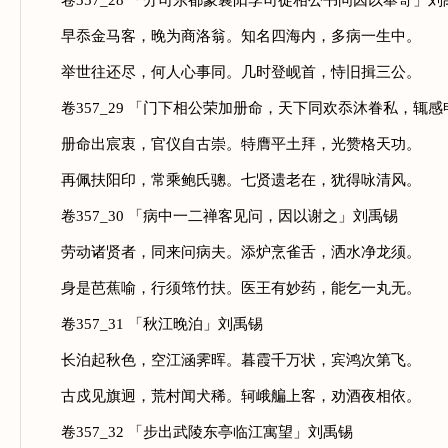
卷357_28 「分司东都蒙襄阳李司徒相公书问因以奉寄」刘
早忝金马客，晚为商洛翁。知名四海内，多病一生中。
举世往还尽，何人心事同。几时登岘首，恃旧揖三公。
卷357_29 「门下相公荣加册命，天下同欢忝沐眷私，辄感
册命出宸衷，官仪自古崇。特膺平土拜，光赞格天功。
再佩扶阳印，常乘鲍氏骢。七贤遗老在，犹得咏清风。
卷357_30 「病中一二禅客见问，因以谢之」刘禹锡
劳动诸贤者，同来问病夫。添炉烹雀舌，洒水净龙须。
身是芭蕉喻，行须筇竹扶。医王有妙药，能乞一丸无。
卷357_31 「秋江晚泊」刘禹锡
长泊起秋色，空江涵霁晖。暮霞千万状，宾鸿次第飞。
古戍见旗迥，荒村闻犬稀。轲峨艑上客，劝酒夜相依。
卷357_32 「步出武陵东亭临江寓望」刘禹锡