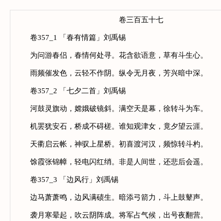
卷三百五十七
卷357_1 「春有情篇」刘禹锡
为问游春侣，春情何处寻。花含欲语意，草有斗生心。
雨频催发色，云轻不作阴。纵令无月夜，芳兴暗中深。
卷357_2 「七夕二首」刘禹锡
河鼓灵旗动，嫦娥破镜斜。满空天是幕，徐转斗为车。
机罢犹安石，桥成不碍槎。谁知观津女，竟夕望云涯。
天衢启云帐，神驭上星桥。初喜渡河汉，频惊转斗杓。
馀霞张锦幛，轻电闪红绡。非是人间世，还悲后会遥。
卷357_3 「边风行」刘禹锡
边马萧萧鸣，边风满碛生。暗添弓箭力，斗上鼓鼙声。
袭月寒晕起，吹云阴阵成。将军占气候，出号夜翻营。