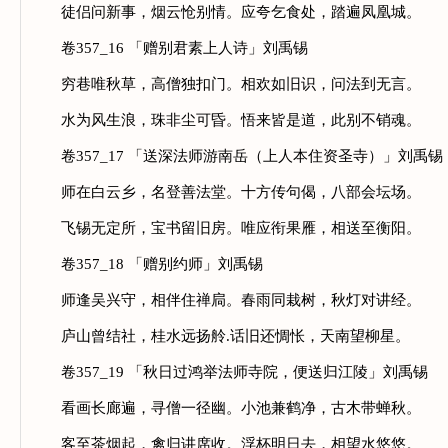
徒侣问新事，烟云怆别情。应夸乞食处，踏遍凤凰城。
卷357_16 「赠别君素上人诗」刘禹锡
穷巷唯秋草，高僧独扣门。相欢如旧识，问法到无言。
水为风生浪，珠非尘可昏。悟来皆是道，此别不销魂。
卷357_17 「送深法师游南岳（上人本住资圣寺）」刘禹锡
师在白云乡，名登善法堂。十方传句偈，八部会坛场。
飞锡无定所，宝书留旧房。唯应衔果雁，相送至衡阳。
卷357_18 「赠别约师」刘禹锡
师逢吴兴守，相伴住禅扃。春雨同栽树，秋灯对讲经。
庐山曾结社，桂水远扬舲.话旧还惆怅，天南望柳星。
卷357_19 「秋日过鸿举法师寺院，便送归江陵」刘禹锡
看画长廊遍，寻僧一径幽。小池兼鹤净，古木带蝉秋。
客至茶烟起，禽归讲席收。浮杯明日去，相望水悠悠。