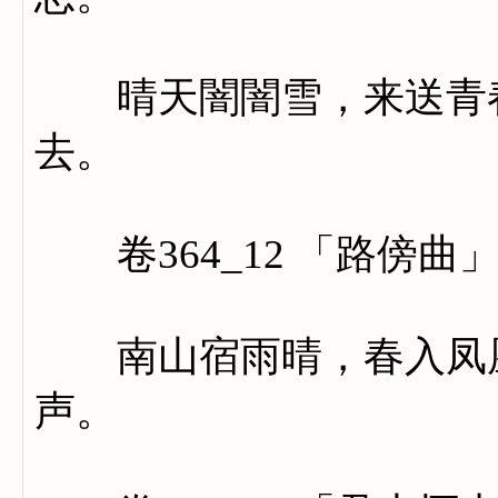
晴天闇闇雪，来送青春
去。
卷364_12 「路傍曲
南山宿雨晴，春入凤凰
声。