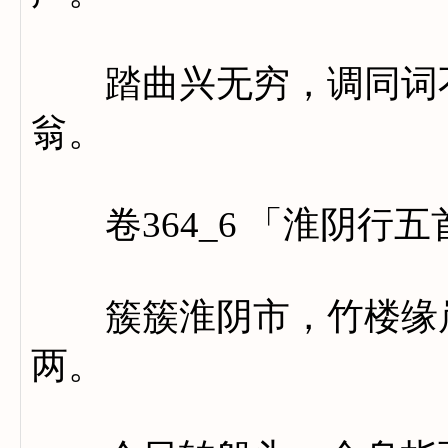
踏曲兴无穷，调同词不
翁。
卷364_6 「淮阴行五
簇簇淮阴市，竹楼缘岸
两。