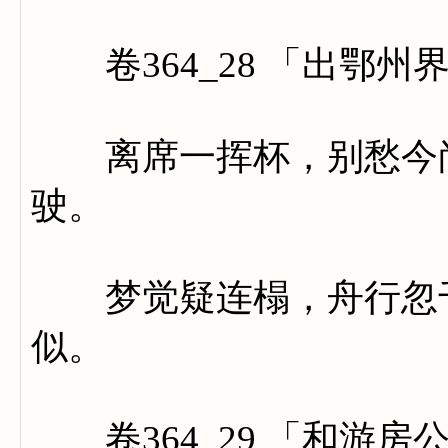
卷364_28 「出鄂州
离席一挥杯，别愁今尚
驶。
梦觉疑连榻，舟行忽千
似。
卷364_29 「和游房