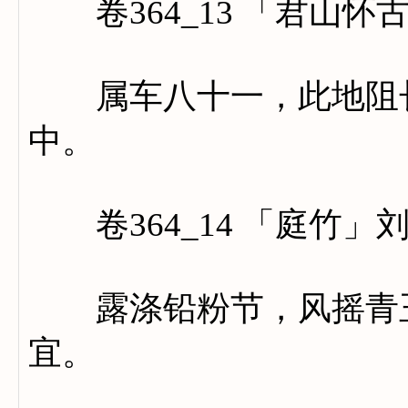
卷364_13 「君山怀
属车八十一，此地阻长
中。
卷364_14 「庭竹」
露涤铅粉节，风摇青玉
宜。