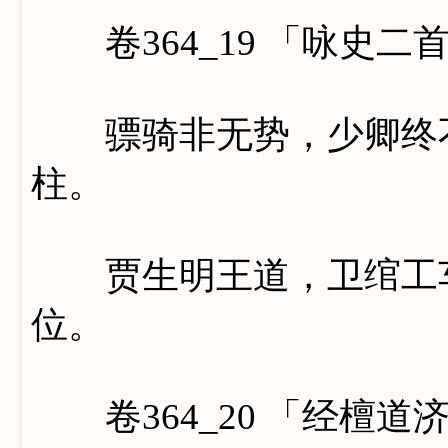
卷364_19 「咏史二
骠骑非无势，少卿终不
柱。
贾生明王道，卫绾工车
位。
卷364_20 「经檀道