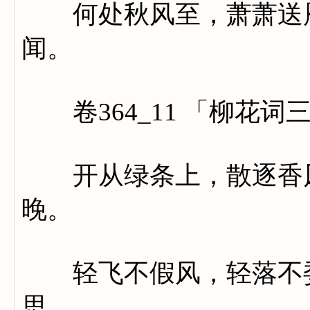
何处秋风至，萧萧送雁
闻。
卷364_11 「柳花词
开从绿条上，散逐香风
晚。
轻飞不假风，轻落不委
思。