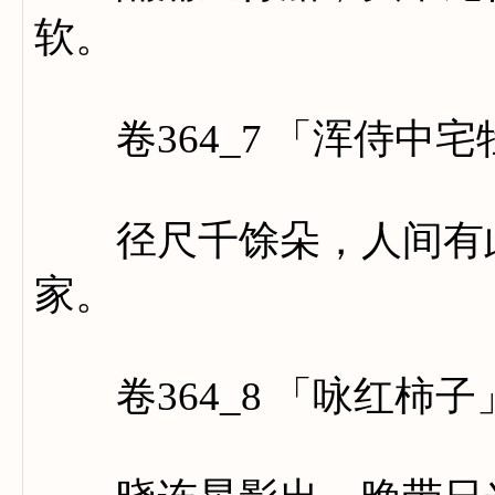
软。
卷364_7 「浑侍中宅
径尺千馀朵，人间有此
家。
卷364_8 「咏红柿子