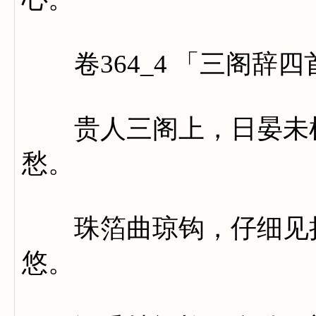
卷364_4 「三阁辞
贵人三阁上，日晏未梳
愁。
珠箔曲琼钩，仔细见扬
悠。