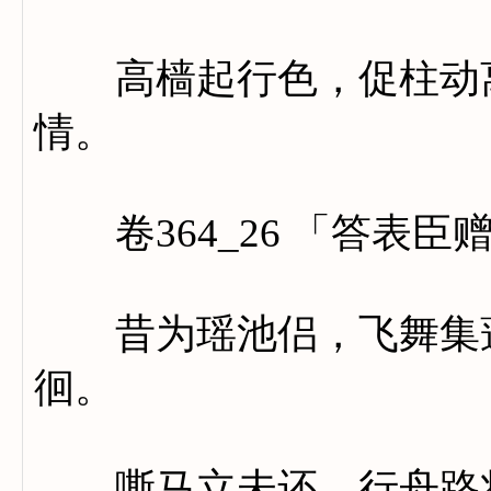
高樯起行色，促柱动离
情。
卷364_26 「答表臣
昔为瑶池侣，飞舞集蓬
徊。
嘶马立未还，行舟路将