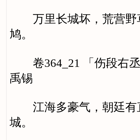
万里长城坏，荒营野草
鸠。
卷364_21 「伤段右
禹锡
江海多豪气，朝廷有直
城。