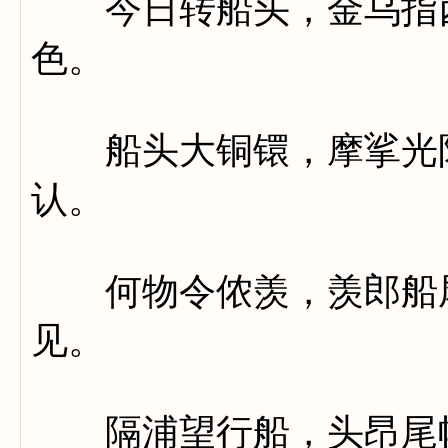
今日转船头，金乌指西
色。
船头大铜镮，摩挲光阵
认。
何物令侬羡，羡郎船尾
见。
隔浦望行船，头昂尾幰