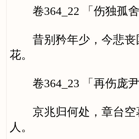
卷364_22 「伤独孤
昔别矜年少，今悲丧国
花。
卷364_23 「再伤庞
京兆归何处，章台空暮
人。