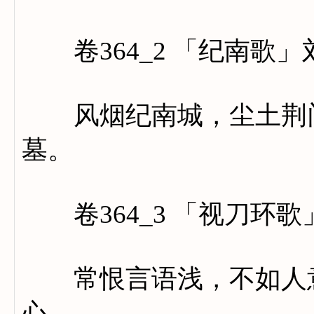
卷364_2 「纪南歌」
风烟纪南城，尘土荆门
墓。
卷364_3 「视刀环歌
常恨言语浅，不如人意
心。