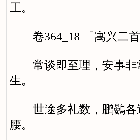
工。
卷364_18 「寓兴二
常谈即至理，安事非常
生。
世途多礼数，鹏鷃各逍
腰。