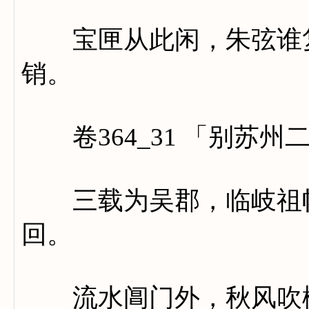
宝匣从此闲，朱弦谁复
销。
卷364_31 「别苏州
三载为吴郡，临岐祖帐
回。
流水阊门外，秋风吹柳