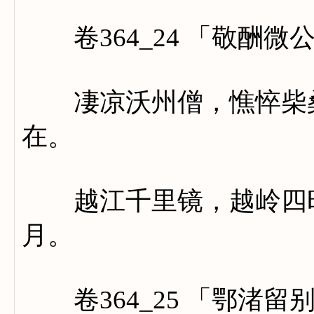
卷364_24 「敬酬微
凄凉沃州僧，憔悴柴桑
在。
越江千里镜，越岭四时
月。
卷364_25 「鄂渚留