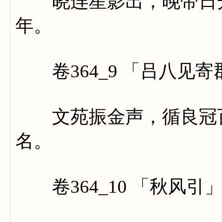
晓连星影出，晚带日光
年。
卷364_9 「吕八见
文苑振金声，循良冠百
名。
卷364_10 「秋风引