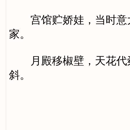
宫馆贮娇娃，当时意大
家。
月殿移椒壁，天花代舜
斜。