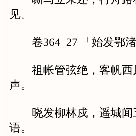
见。
卷364_27 「始发鄂
祖帐管弦绝，客帆西风
声。
晓发柳林戍，遥城闻五
语。