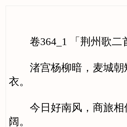
卷三百
卷364_1 「荆州歌二
渚宫杨柳暗，麦城朝雉
衣。
今日好南风，商旅相催
阔。