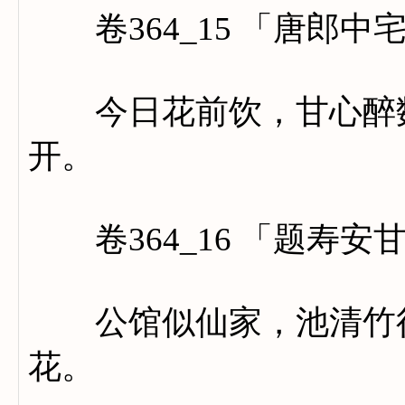
卷364_15 「唐郎中
今日花前饮，甘心醉数
开。
卷364_16 「题寿安
公馆似仙家，池清竹径
花。