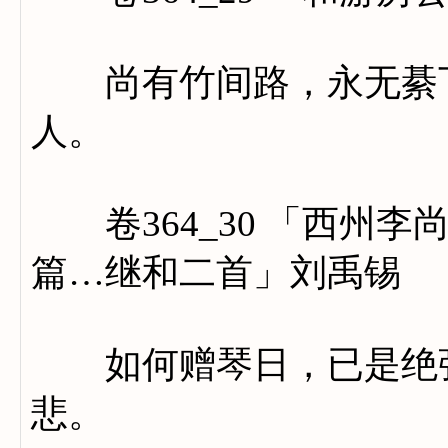
尚有竹间路，永无綦下
人。
卷364_30 「西州李
篇…继和二首」刘禹锡
如何赠琴日，已是绝弦
悲。