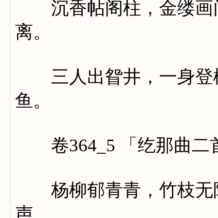
沉香帖阁柱，金缕画门
离。
三人出眢井，一身登槛
鱼。
卷364_5 「纥那曲二
杨柳郁青青，竹枝无限
声。