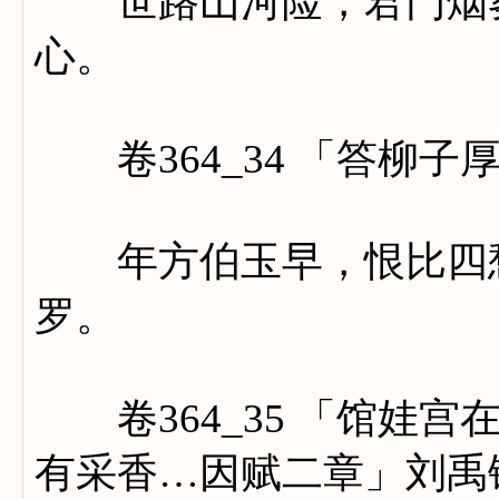
世路山河险，君门烟雾
心。
卷364_34 「答柳子
年方伯玉早，恨比四愁
罗。
卷364_35 「馆娃宫
有采香…因赋二章」刘禹