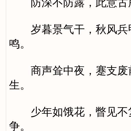
防深不防露，此意古
岁暮景气干，秋风兵甲
鸣。
商声耸中夜，蹇支废前
生。
少年如饿花，瞥见不复
争。