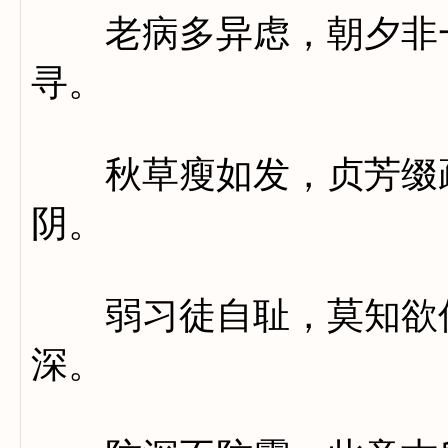
老病多异虑，朝夕非一
寻。
秋草瘦如发，贞芳缀疏
阴。
弱习徒自耻，莫知欲何
深。