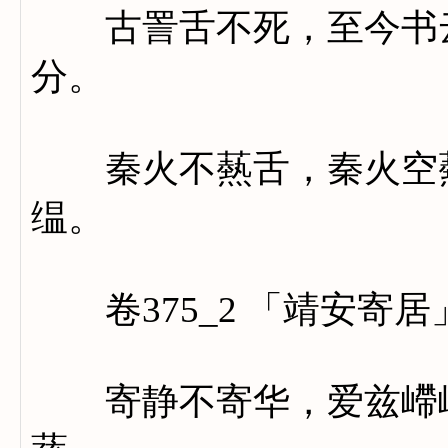
古詈舌不死，至今书云
分。
秦火不爇舌，秦火空爇
缊。
卷375_2 「靖安寄居
寄静不寄华，爱兹嵽嵲