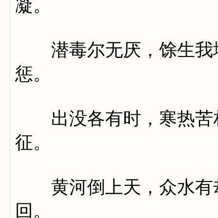
凝。
潜毒尔无厌，馀生我堪
惩。
出没各有时，寒热苦相
征。
黄河倒上天，众水有却
回。