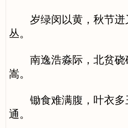
岁绿闵以黄，秋节迸又
丛。
南逸浩淼际，北贫硗确
嵩。
锄食难满腹，叶衣多丑
通。