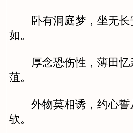
卧有洞庭梦，坐无长安
如。
厚念恐伤性，薄田忆亲
菹。
外物莫相诱，约心誓从
欤。