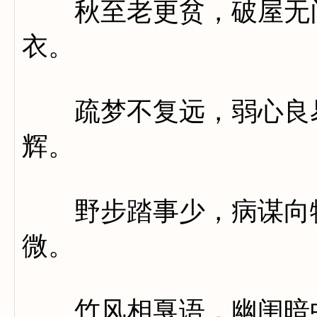
秋至老更贫，破屋无门
衣。
疏梦不复远，弱心良易
辉。
野步踏事少，病谋向物
微。
竹风相戛语，幽闺暗中