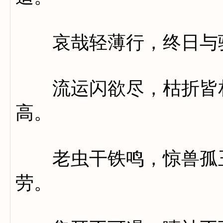
哀哉轻薄行，终日与
流运闪欲尽，枯折皆相
高。
老虫干铁鸣，惊兽孤玉
劳。