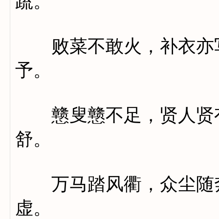
蔬。
败菜不敢火，补衣亦写
予。
戆叟戆不足，贤人贤有
舒。
万马踏风衢，众尘随奔
虚。