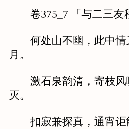
卷375_7 「与二三
何处山不幽，此中情又
月。
激石泉韵清，寄枝风啸
灭。
扣寂兼探真，通宵讵