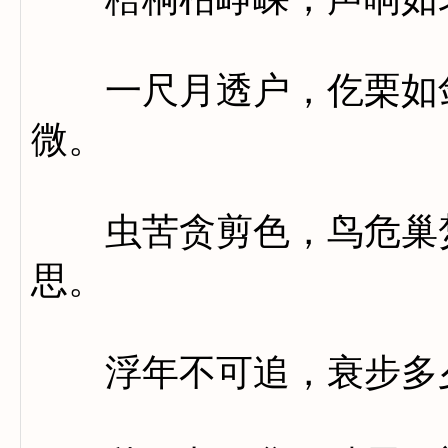
一尺月透户，仡栗如剑
微。
虫苦贪剪色，鸟危巢焚
思。
浮年不可追，衰步多