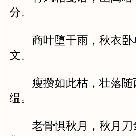
分。
商叶堕干雨，秋衣卧单
文。
瘦攒如此枯，壮落随西
缊。
老骨惧秋月，秋月刀剑