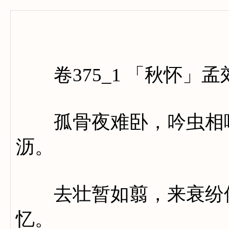
卷三百
卷375_1 「秋怀」孟
孤骨夜难卧，吟虫相唧
沥。
去壮暂如翦，来衰纷似
忆。