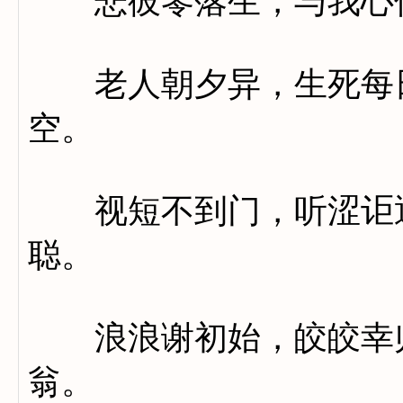
悲彼零落生，与我心
老人朝夕异，生死每日
空。
视短不到门，听涩讵逐
聪。
浪浪谢初始，皎皎幸归
翁。