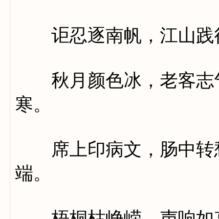
讵忍逐南帆，江山践
秋月颜色冰，老客志气
寒。
席上印病文，肠中转愁
端。
梧桐枯峥嵘，声响如