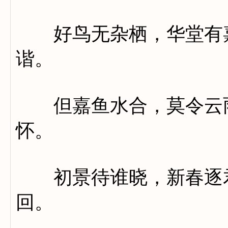
好鸟无杂栖，华堂有嘉
谐。
但嘉鱼水合，莫令云雨
怀。
初景待谁晓，新春逐君
回。