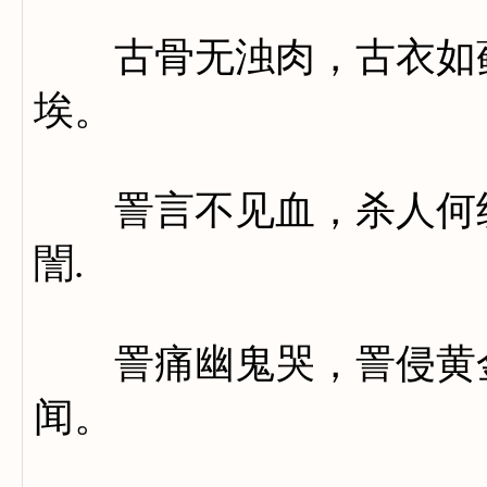
古骨无浊肉，古衣如藓
埃。
詈言不见血，杀人何纷
誾.
詈痛幽鬼哭，詈侵黄金
闻。