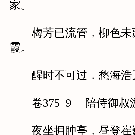
家。
梅芳已流管，柳色未藏
霞。
醒时不可过，愁海浩
卷375_9 「陪侍御
夜坐拥肿亭，昼登崔巍