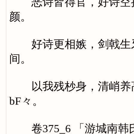
恶诗皆得官，好诗空抱
颜。
好诗更相嫉，剑戟生牙
间。
以我残杪身，清峭养高
bF々。
卷375_6 「游城南韩