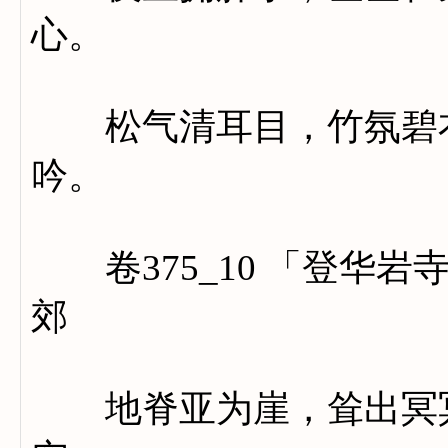
心。
松气清耳目，竹氛碧衣
吟。
卷375_10 「登华岩
郊
地脊亚为崖，耸出冥冥