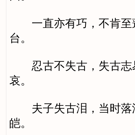
一直亦有巧，不肯至蓬
台。
忍古不失古，失古志易
哀。
夫子失古泪，当时落漼
皑。