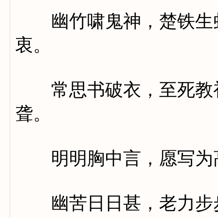
幽竹啸鬼神，楚铁生虬
衷。
常思书破衣，至死教初
聋。
明明胸中言，愿写为
幽苦日日甚，老力步步