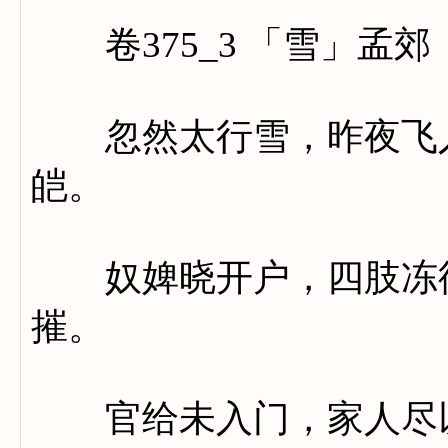
卷375_3 「雪」孟郊
忽然太行雪，昨夜飞入
皑。
奴婢晓开户，四肢冻徘
摧。
官给未入门，家人尽以