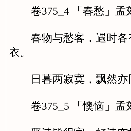
卷375_4 「春愁」孟
春物与愁客，遇时各有
衣。
日暮两寂寞，飘然亦
卷375_5 「懊恼」孟