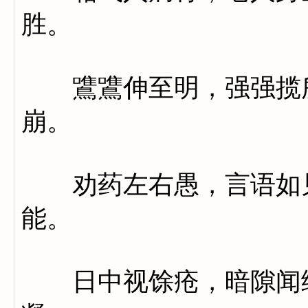
胜。
鷕鷕伸至明，强强揽所
崩。
劝药左右愚，言语如见
能。
日中视馀疮，暗隙闻绳