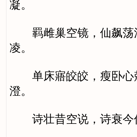
凝。
羁雌巢空镜，仙飙荡浮
凌。
单床寤皎皎，瘦卧心兢
澄。
诗壮昔空说，诗衰今