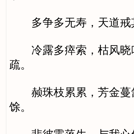
多争多无寿，天道戒
冷露多瘁索，枯风晓吹
疏。
赪珠枝累累，芳金蔓舒
馀。