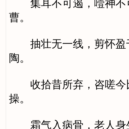
集耳不可遏，噎神不可
曹。
抽壮无一线，剪怀盈千
陶。
收拾昔所弃，咨嗟今比
操。
霜气入病骨，老人身生