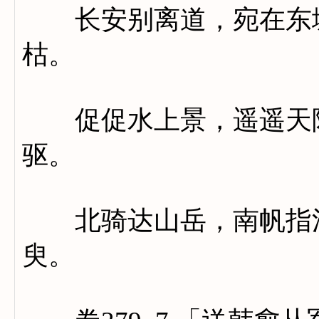
长安别离道，宛在东城
枯。
促促水上景，遥遥天际
驱。
北骑达山岳，南帆指江
臾。