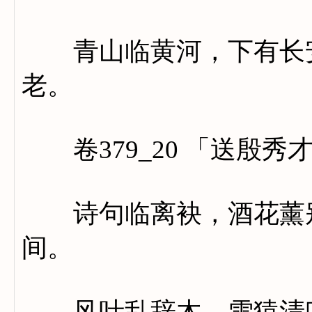
青山临黄河，下有长安
老。
卷379_20 「送殷秀
诗句临离袂，酒花薰别
间。
风叶乱辞木，雪猿清叫