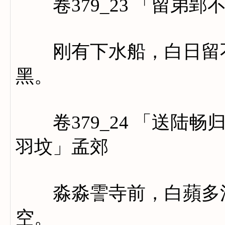
卷379_23 「留弟郢
刚有下水船，白日留不
黑。
卷379_24 「送陆畅
羽坟」孟郊
淼淼霅寺前，白蘋多清
空。