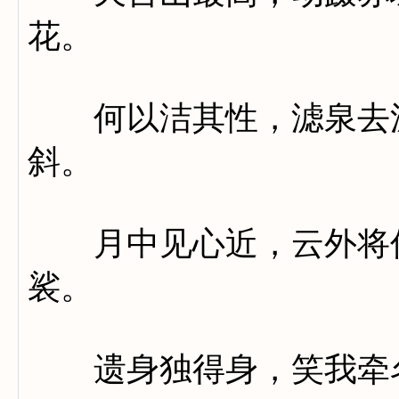
花。
何以洁其性，滤泉去泥
斜。
月中见心近，云外将俗
裟。
遗身独得身，笑我牵