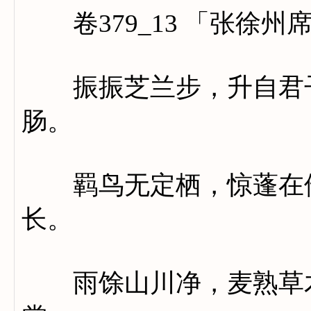
卷379_13 「张徐州
振振芝兰步，升自君子
肠。
羁鸟无定栖，惊蓬在他
长。
雨馀山川净，麦熟草木