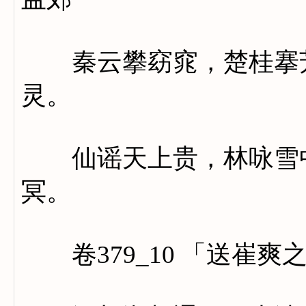
秦云攀窈窕，楚桂搴芳
灵。
仙谣天上贵，林咏雪中
冥。
卷379_10 「送崔爽