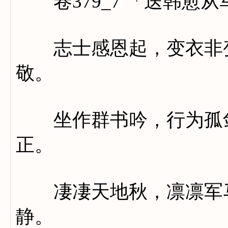
卷379_7 「送韩愈从
志士感恩起，变衣非变
敬。
坐作群书吟，行为孤剑
正。
凄凄天地秋，凛凛军马
静。