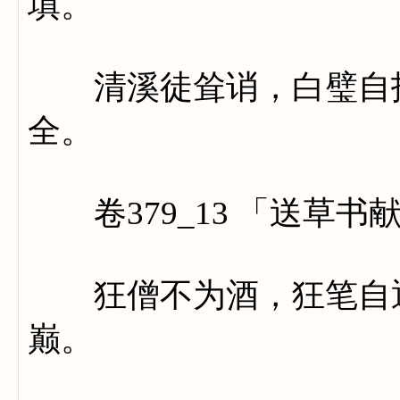
填。
清溪徒耸诮，白璧自招
全。
卷379_13 「送草书
狂僧不为酒，狂笔自通
巅。