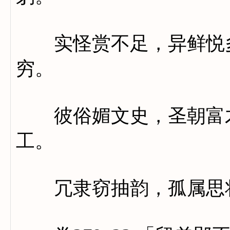
实怪赏不足，异鲜悦多
穷。
彼俗媚文史，圣朝富才
工。
冗隶窃抽韵，孤属思