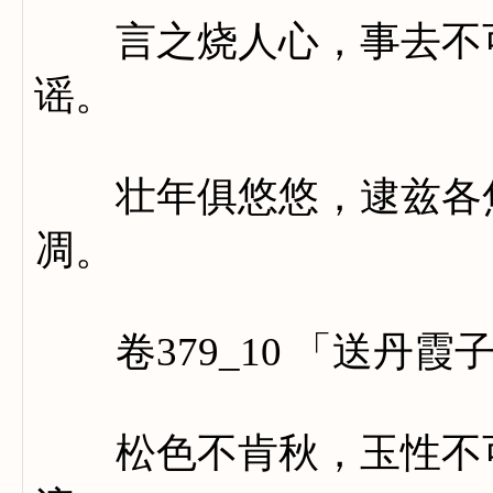
言之烧人心，事去不可
谣。
壮年俱悠悠，逮兹各焦
凋。
卷379_10 「送丹霞
松色不肯秋，玉性不可