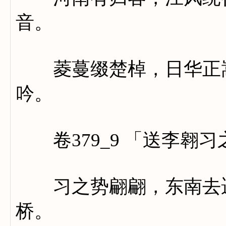
音。
菱蔓缀楚棹，日华正嵩
吟。
卷379_9 「送李翱习
习之势翩翩，东南去遥
桥。