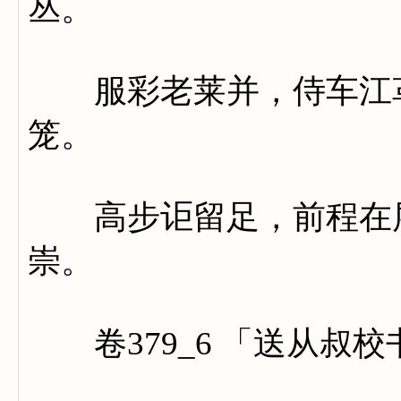
丛。
服彩老莱并，侍车江革
笼。
高步讵留足，前程在层
崇。
卷379_6 「送从叔