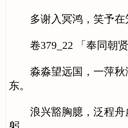
多谢入冥鸿，笑予在
卷379_22 「奉同朝
淼淼望远国，一萍秋海
东。
浪兴豁胸臆，泛程舟虚
躬。