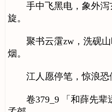
手中飞黑电，象外泻玄
旋。
聚书云霮zw，洗砚山
烟。
江人愿停笔，惊浪恐
卷379_9 「和薛先
孟郊