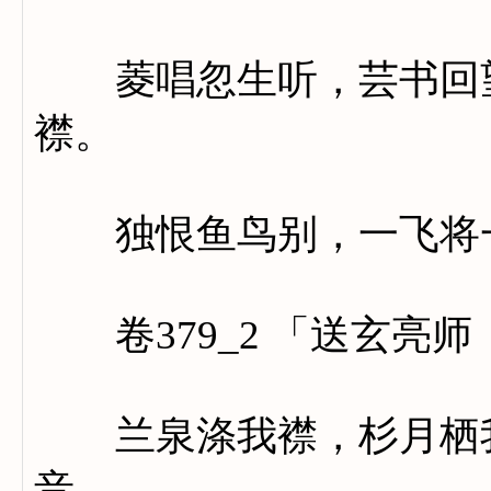
菱唱忽生听，芸书回望
襟。
独恨鱼鸟别，一飞将
卷379_2 「送玄亮
兰泉涤我襟，杉月栖我
音。