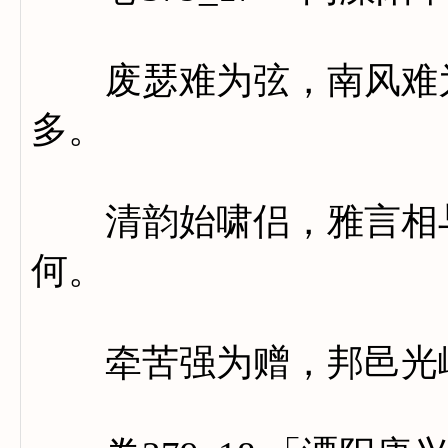
废瑟难为弦，南风难为
多。
清韵始啸侣，雅言相与
何。
牵苦强为赠，邦邑光