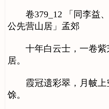
卷379_12 「同李益
公先营山居」孟郊
十年白云士，一卷紫芝
居。
霞冠遗彩翠，月帔上空
馀。