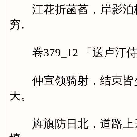
江花折菡萏，岸影泊梧
穷。
卷379_12 「送卢汀
仲宣领骑射，结束皆少
天。
旌旗防日北，道路上云