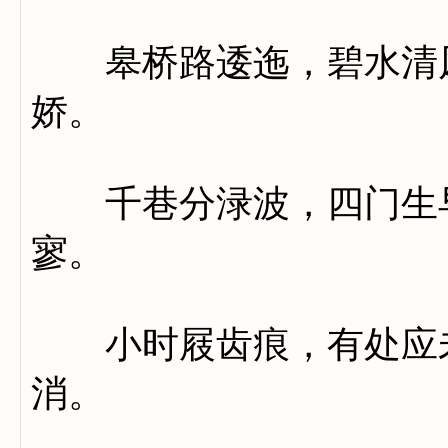
皋桥路逶迤，碧水清风
娇。
千巷分渌波，四门生早
寥。
小时屐齿痕，有处应未
消。