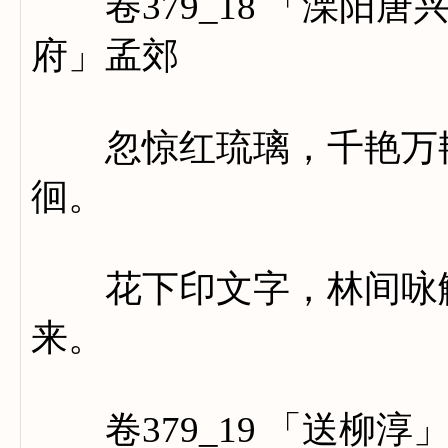
卷379_18 「溧阳唐
府」孟郊
忽惊红琉璃，千艳万艳
徊。
花下印文字，林间咏觞
来。
卷379_19 「送柳淳