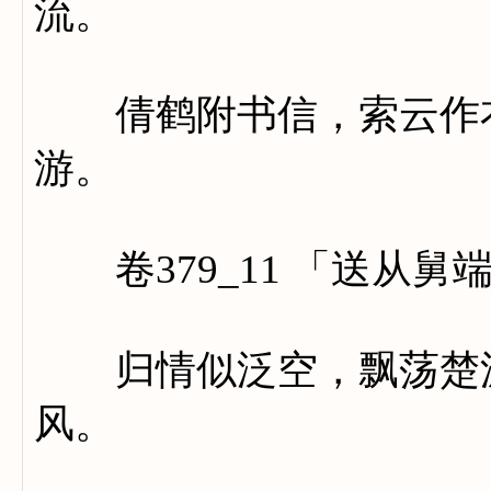
流。
倩鹤附书信，索云作衣
游。
卷379_11 「送从舅
归情似泛空，飘荡楚波
风。