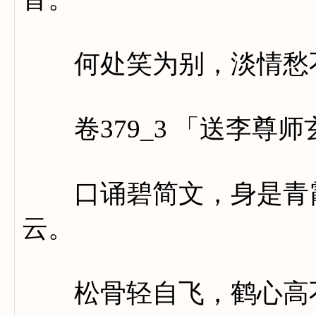
何处笑为别，淡情愁
卷379_3 「送李尊师
口诵碧简文，身是青霞
云。
松骨轻自飞，鹤心高