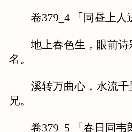
卷379_4 「同昼上
地上春色生，眼前诗彩
名。
溪转万曲心，水流千里
兄。
卷379_5 「春日同