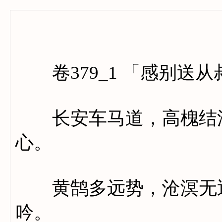
卷三百
卷379_1 「感别送
长安车马道，高槐结浮
心。
黄鹄多远势，沧溟无近
吟。