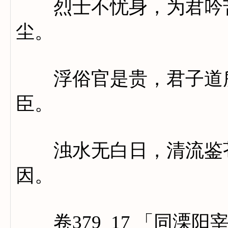
烈士不忧身，为君吟苦
尘。
浮俗官是贵，君子道所
臣。
浊水无白日，清流鉴苍
因。
卷379_17 「同溧阳