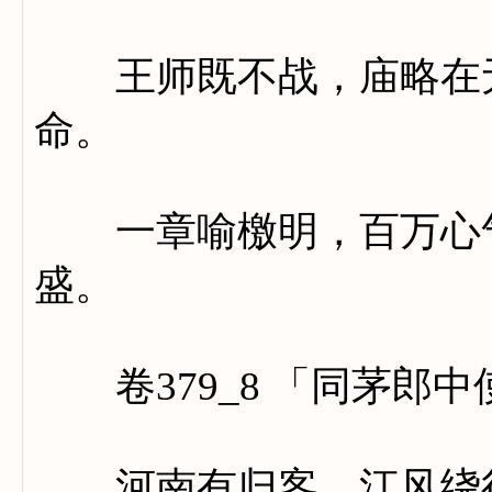
王师既不战，庙略在无
命。
一章喻檄明，百万心气
盛。
卷379_8 「同茅郎
河南有归客，江风绕行