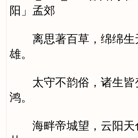
阳」孟郊
离思著百草，绵绵生无
雄。
太守不韵俗，诸生皆变
鸿。
海畔帝城望，云阳天色