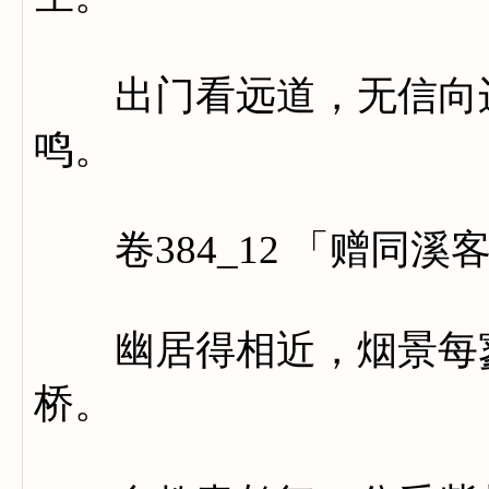
出门看远道，无信向边
鸣。
卷384_12 「赠同溪
幽居得相近，烟景每寥
桥。