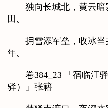
独向长城北，黄云暗塞
田。
拥雪添军垒，收冰当井
年。
卷384_23 「宿临江
驿）」张籍