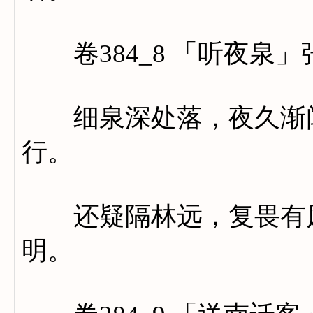
卷384_8 「听夜泉」
细泉深处落，夜久渐闻
行。
还疑隔林远，复畏有风
明。