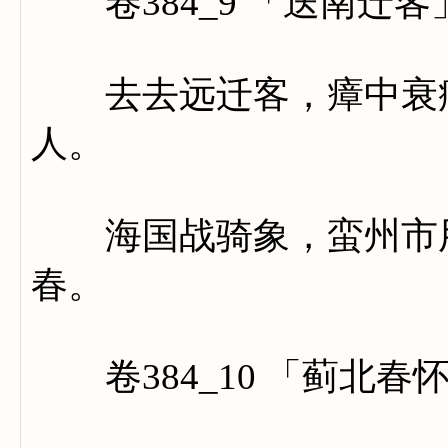
卷384_9 「送南迁客
去去远迁客，瘴中衰病
人。
海国战骑象，蛮州市用
春。
卷384_10 「蓟北春