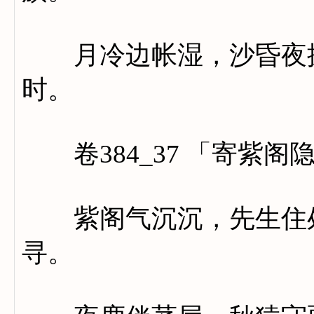
月冷边帐湿，沙昏夜探
时。
卷384_37 「寄紫阁
紫阁气沉沉，先生住处
寻。