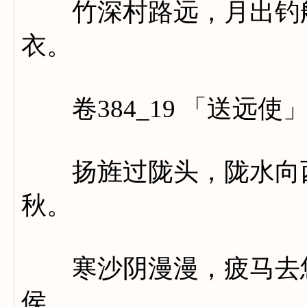
竹深村路远，月出钓船
衣。
卷384_19 「送远使
扬旌过陇头，陇水向西
秋。
寒沙阴漫漫，疲马去悠
侯。