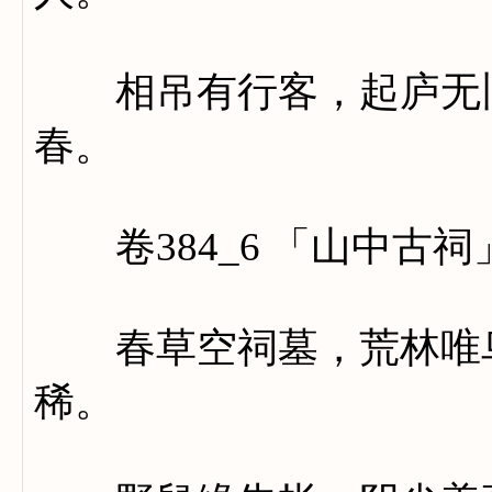
相吊有行客，起庐无旧
春。
卷384_6 「山中古祠
春草空祠墓，荒林唯鸟
稀。