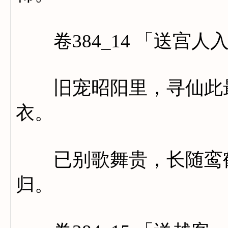
卷384_14 「送宫人
旧宠昭阳里，寻仙此最
衣。
已别歌舞贵，长随鸾鹤
归。