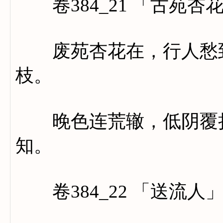
卷384_21 「古苑杏
废苑杏花在，行人愁到
枝。
晚色连荒辙，低阴覆折
知。
卷384_22 「送流人