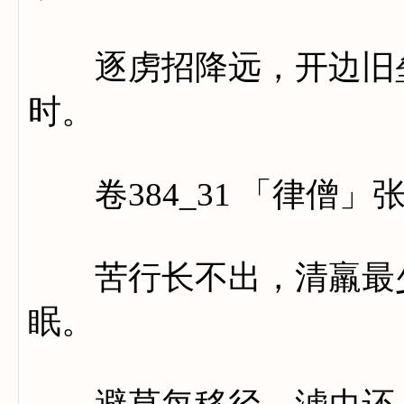
逐虏招降远，开边旧垒
时。
卷384_31 「律僧」
苦行长不出，清羸最少
眠。