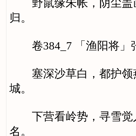
野鼠缘朱帐，阴尘盖画
归。
卷384_7 「渔阳将」
塞深沙草白，都护领燕
城。
下营看岭势，寻雪觉人
名。