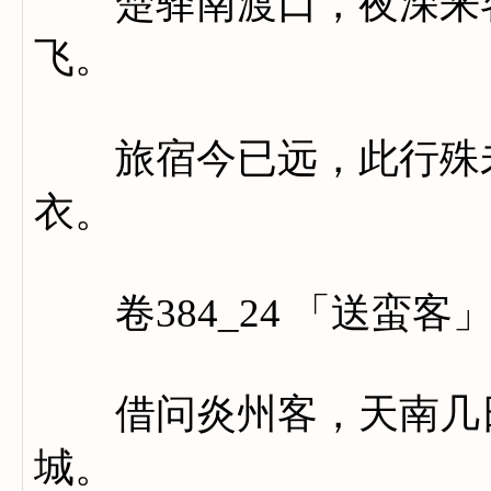
楚驿南渡口，夜深来客
飞。
旅宿今已远，此行殊未
衣。
卷384_24 「送蛮客
借问炎州客，天南几日
城。