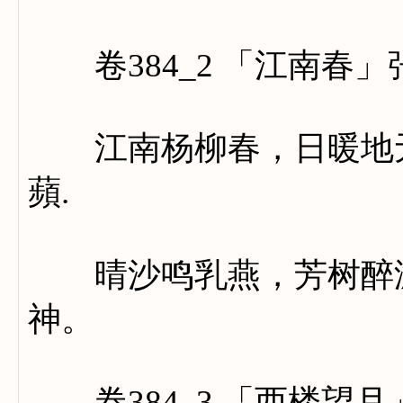
卷384_2 「江南春」
江南杨柳春，日暖地无
蘋.
晴沙鸣乳燕，芳树醉游
神。
卷384_3 「西楼望月