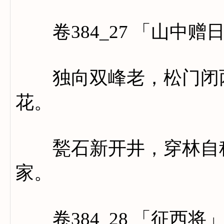
卷384_27 「山中赠
独向双峰老，松门闭两
花。
甃石新开井，穿林自种
家。
卷384_28 「征西将