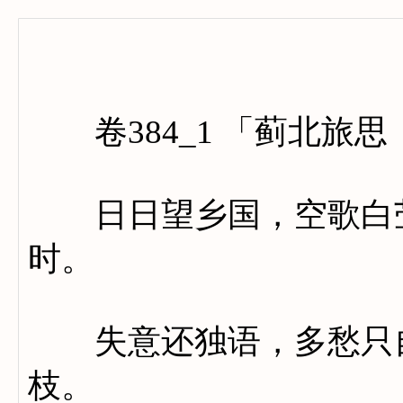
卷三百
卷384_1 「蓟北旅
日日望乡国，空歌白苎
时。
失意还独语，多愁只自
枝。