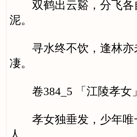
双鹤出云谿，分飞各自
泥。
寻水终不饮，逢林亦未
凄。
卷384_5 「江陵孝女
孝女独垂发，少年唯一
人。