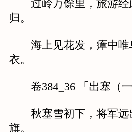
过岭万馀里，旅游经此
归。
海上见花发，瘴中唯鸟
衣。
卷384_36 「出塞（
秋塞雪初下，将军远出
旗。