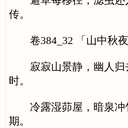
避草每移径，滤虫还入
传。
卷384_32 「山中秋
寂寂山景静，幽人归去
时。
冷露湿茆屋，暗泉冲竹
期。