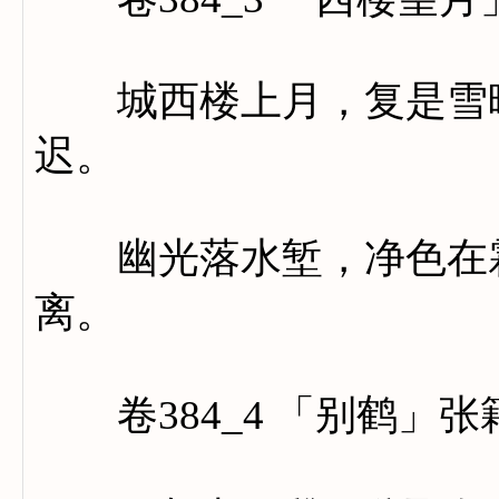
城西楼上月，复是雪晴
迟。
幽光落水堑，净色在霜
离。
卷384_4 「别鹤」张