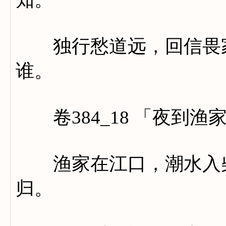
独行愁道远，回信畏家
谁。
卷384_18 「夜到渔
渔家在江口，潮水入柴
归。