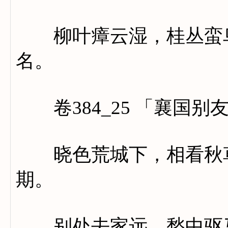
柳叶瘴云湿，桂丛蛮鸟
名。
卷384_25 「襄国别
晓色荒城下，相看秋草
期。
别处去家远，愁中驱马