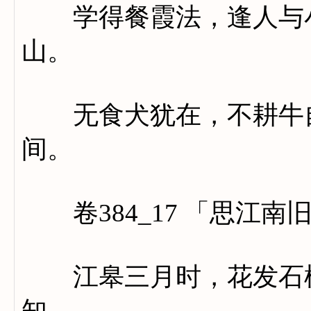
学得餐霞法，逢人与小
山。
无食犬犹在，不耕牛自
间。
卷384_17 「思江南
江皋三月时，花发石楠
知。