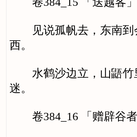
卷384_15 「送越客
见说孤帆去，东南到会
西。
水鹤沙边立，山鼯竹里
迷。
卷384_16 「赠辟谷