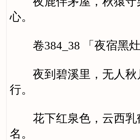
夜鹿伴茅屋，秋猿守栗
心。
卷384_38 「夜宿黑
夜到碧溪里，无人秋月
行。
花下红泉色，云西乳鹤
名。