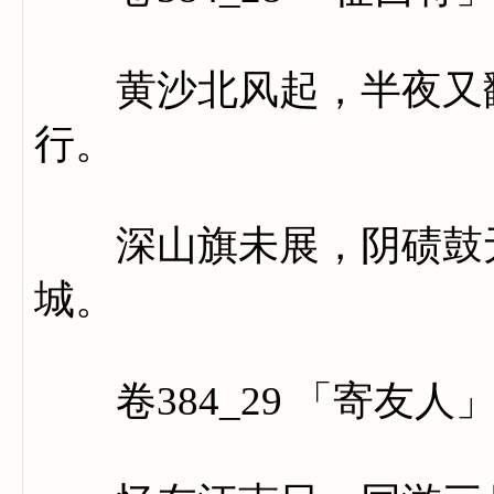
黄沙北风起，半夜又翻
行。
深山旗未展，阴碛鼓无
城。
卷384_29 「寄友人