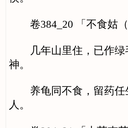
卷384_20 「不食姑
几年山里住，已作绿毛
神。
养龟同不食，留药任生
人。