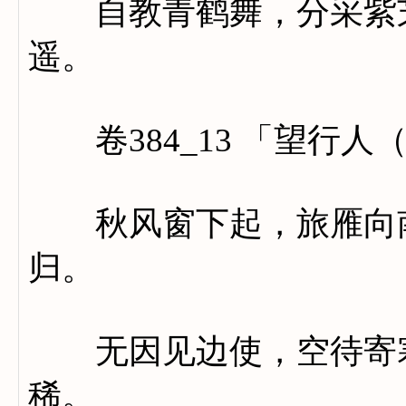
自教青鹤舞，分采紫芝
遥。
卷384_13 「望行人
秋风窗下起，旅雁向南
归。
无因见边使，空待寄寒
稀。