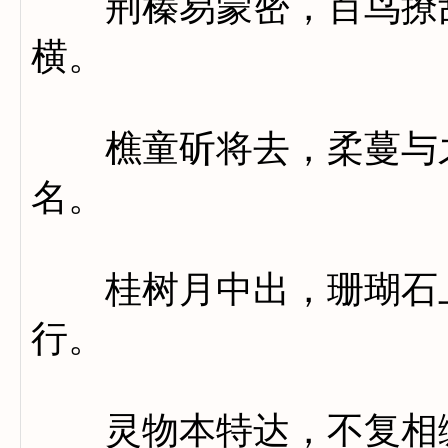
荆榛易蒙密，百鸟撩乱
横。
樵童斫将去，柔蔓与之
名。
桂树月中出，珊瑚石上
行。
灵物本特达，不复相缠