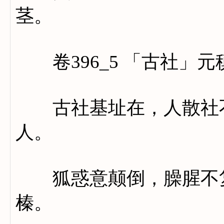
茎。
卷396_5 「古社」元
古社基址在，人散社不
人。
狐惑意颠倒，臊腥不复
榛。