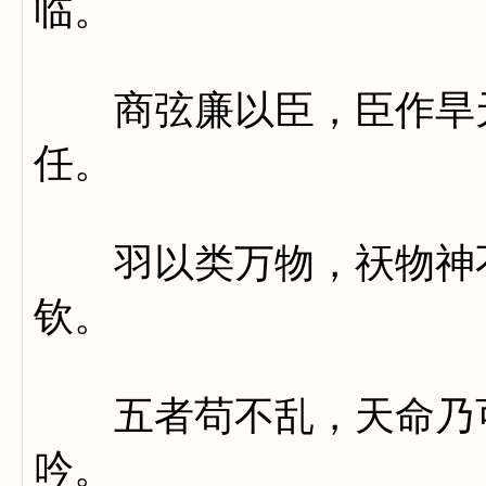
临。
商弦廉以臣，臣作旱天
任。
羽以类万物，祆物神不
钦。
五者苟不乱，天命乃可
吟。