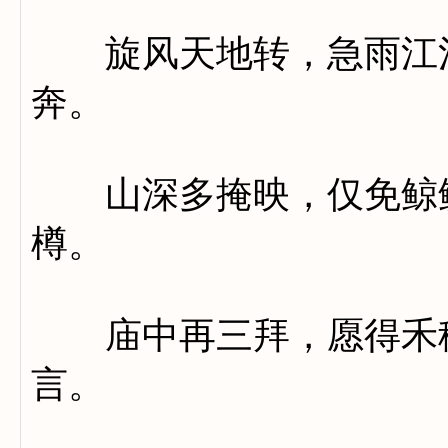
旋风天地转，急雨江河
奔。
山深多掩映，仅免鲸鲵
樽。
庙中再三拜，愿得禾稼
言。