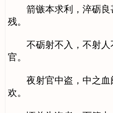
箭镞本求利，淬砺良甚
残。
不砺射不入，不射人不
官。
夜射官中盗，中之血阑
欢。