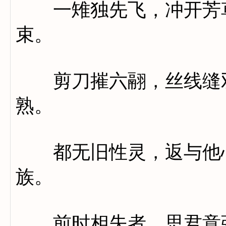
一雉独先飞，冲开芳草
束。
剪刀摧六翮，丝线缝双
熟。
都无旧性灵，返与他心
族。
前时相失者，思君意弥