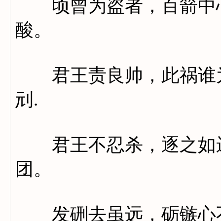
顷曾为盗者，百箭中心
酸。
君王责良帅，此祸谁为
刓.
君王不忍杀，逐之如迸
团。
发硎去虽远，砺镞心不