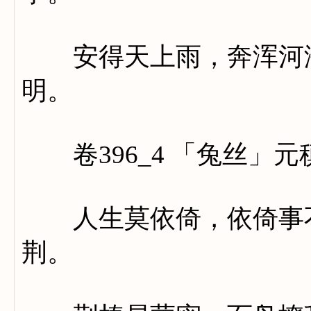
安得天上雨，奔浑河海
明。
卷396_4 「兔丝」元
人生莫依倚，依倚事不
荆。