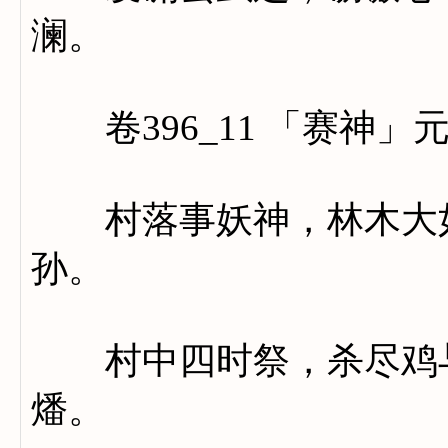
澜。
卷396_11 「赛神」
村落事妖神，林木大如
孙。
村中四时祭，杀尽鸡与
燔。