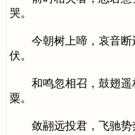
哭。
今朝树上啼，哀音断还
伏。
和鸣忽相召，鼓翅遥相
粟。
敛翮远投君，飞驰势奔