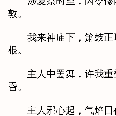
涉夏祭时至，因令修四
敦。
我来神庙下，箫鼓正喧
根。
主人中罢舞，许我重叠
昏。
主人邪心起，气焰日夜