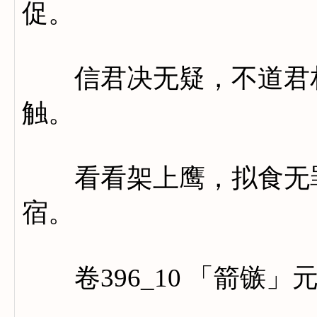
促。
信君决无疑，不道君相
触。
看看架上鹰，拟食无罪
宿。
卷396_10 「箭镞」