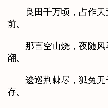
良田千万顷，占作天荒
前。
那言空山烧，夜随风马
翻。
逡巡荆棘尽，狐兔无子
存。