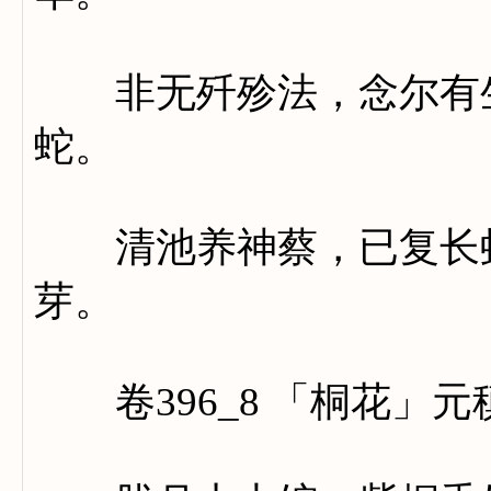
非无歼殄法，念尔有生
蛇。
清池养神蔡，已复长虾
芽。
卷396_8 「桐花」元