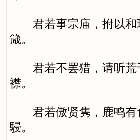
君若事宗庙，拊以和球
箴。
君若不罢猎，请听荒于
襟。
君若傲贤隽，鹿鸣有食
駸。