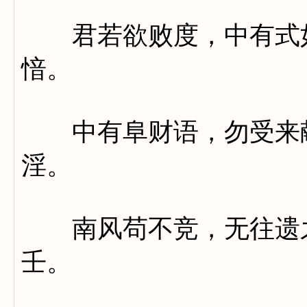
君若欲败度，中有式如
愔。
中有阜财语，勿受来献
淫。
南风苟不竞，无往遗之
壬。