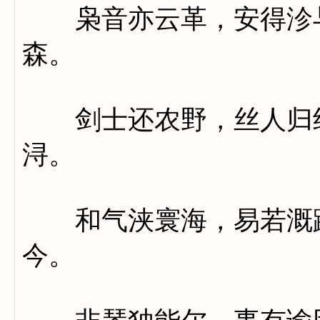
枭音亦云革，安得沴与
森。
剑士还农野，丝人归织
浔。
和气浃寰海，易若溉蹄
今。