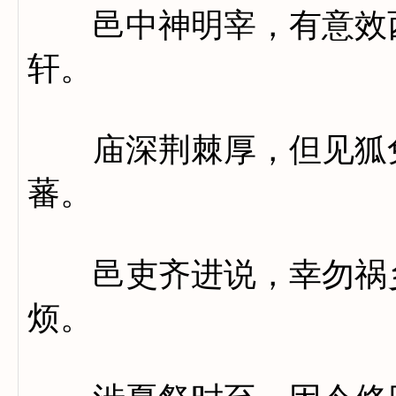
邑中神明宰，有意效西
轩。
庙深荆棘厚，但见狐兔
蕃。
邑吏齐进说，幸勿祸乡
烦。