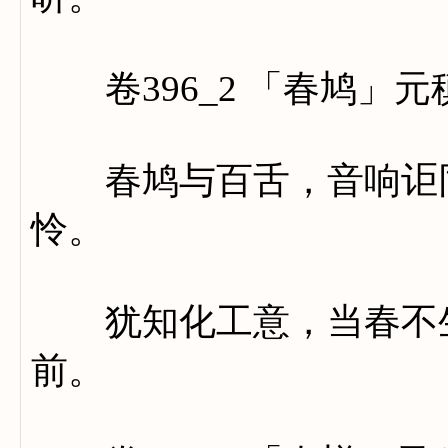
卷396_2 「春鸠」元
春鸠与百舌，音响讵同
怜。
犹知化工意，当春不生
前。