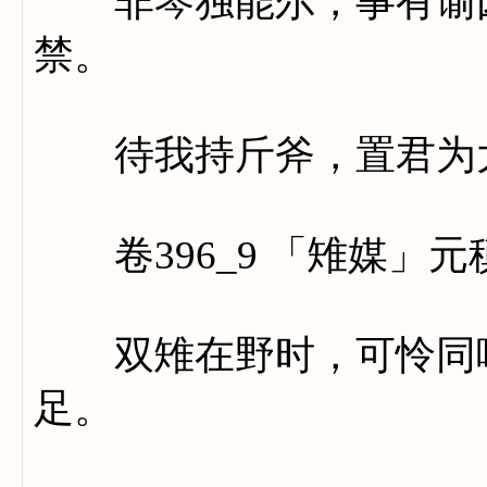
非琴独能尔，事有谕因
禁。
待我持斤斧，置君为
卷396_9 「雉媒」元
双雉在野时，可怜同嗜
足。