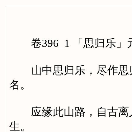
卷三百
卷396_1 「思归乐」
山中思归乐，尽作思归
名。
应缘此山路，自古离人
生。