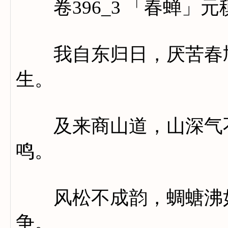
卷396_3 「春蝉」元
我自东归日，厌苦春鸠
生。
及来商山道，山深气不
鸣。
风松不成韵，蜩螗沸如
争。