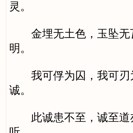
灵。
金埋无土色，玉坠无瓦
明。
我可俘为囚，我可刃为
诚。
此诚患不至，诚至道亦
听。