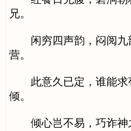
兄。
闲穷四声韵，闷阅九部
营。
此意久已定，谁能求苟
倾。
倾心岂不易，巧诈神之