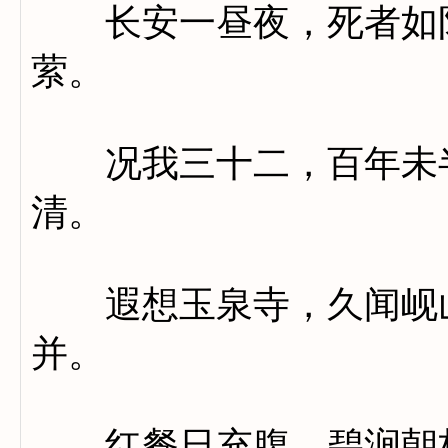
长安一昼夜，死者如陨
萦。
况我三十二，百年未半
清。
遐想玉泉寺，久闻岘山
并。
红餐日充腹，碧涧朝析