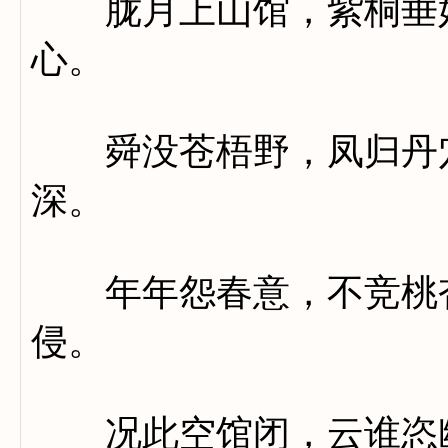
胧月上山馆，紫桐垂好
心。
舜没苍梧野，凤归丹穴
深。
年年怨春意，不竞桃杏
侵。
况此空馆闭，云谁恣幽