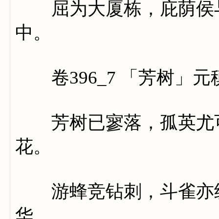
屈为大厦栋，庇荫侯与
中。
卷396_7 「芳树」元
芳树已寥落，孤英尤可
花。
游蜂竞钻刺，斗雀亦纷
华。