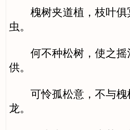
槐树夹道植，枝叶俱冥
虫。
何不种松树，使之摇清
供。
可怜孤松意，不与槐树
龙。