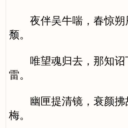
夜伴吴牛喘，春惊朔雁
颓。
唯望魂归去，那知诏下
雷。
幽匣提清镜，衰颜拂故
梅。