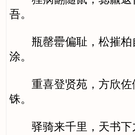
吾。
瓶罄罍偏耻，松摧柏自
涂。
重喜登贤苑，方欣佐伍
铢。
驿骑来千里，天书下九