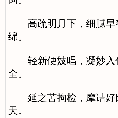
高疏明月下，细腻早春
绵。
轻新便妓唱，凝妙入僧
全。
延之苦拘检，摩诘好因
天。