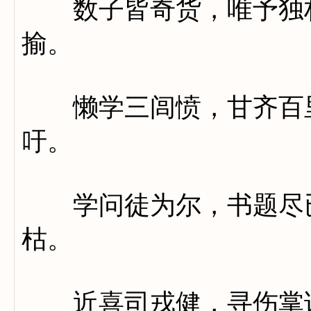
数子皆奇货，唯予独朽
揄。
懒学三闾愤，甘齐百里
吁。
学问徒为尔，书题尽已
枯。
近喜司戎健，寻伤掌诰