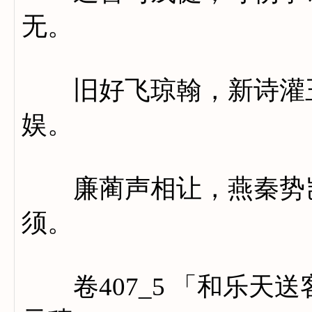
无。
旧好飞琼翰，新诗灌玉
娱。
廉蔺声相让，燕秦势岂
须。
卷407_5 「和乐天