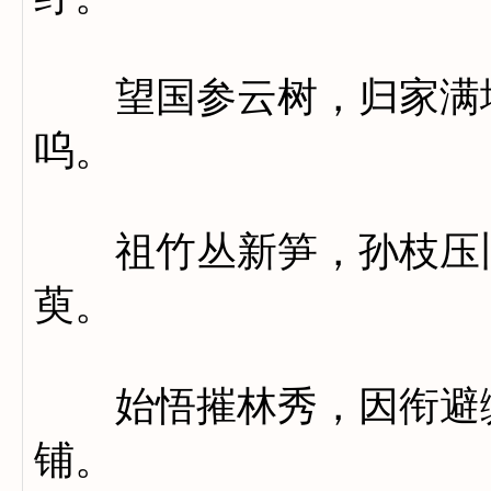
望国参云树，归家满地
呜。
祖竹丛新笋，孙枝压旧
萸。
始悟摧林秀，因衔避缴
铺。