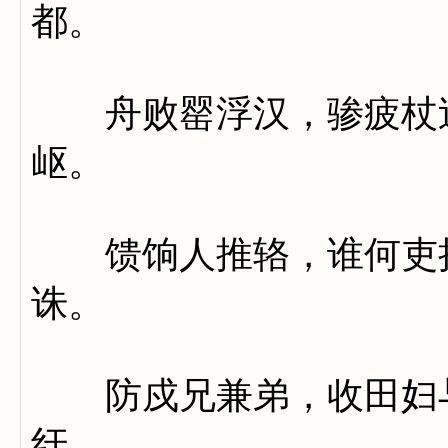
都。
舟败罂浮汉，骖疲杖过
岖。
馈饷人推辂，谁何吏执
诛。
防戍兄兼弟，收田妇与
纡。