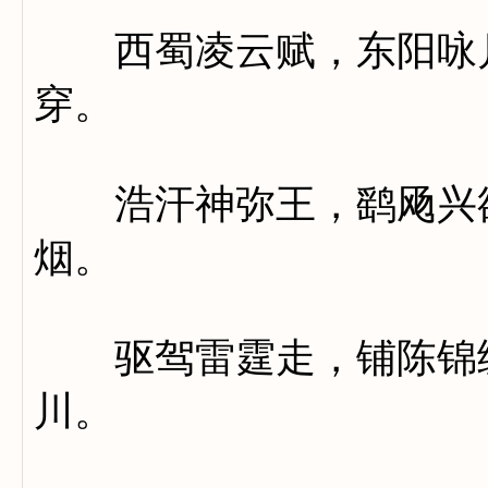
西蜀凌云赋，东阳咏月
穿。
浩汗神弥王，鹞飏兴欲
烟。
驱驾雷霆走，铺陈锦绣
川。