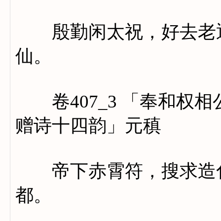
殷勤闲太祝，好去老通
仙。
卷407_3 「奉和权
赠诗十四韵」元稹
帝下赤霄符，搜求造化
都。