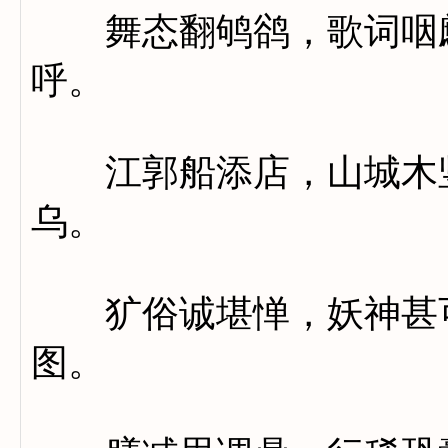
舞态翻鸲鹆，歌词咽鹧
呼。
江郭船添店，山城木竖
乌。
犷俗诚堪惮，妖神甚可
图。