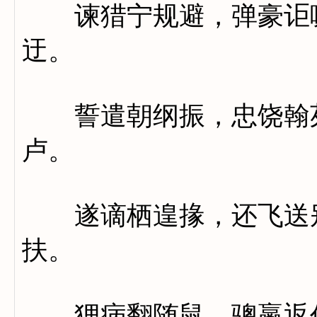
谏猎宁规避，弹豪讵嗫
迂。
誓遣朝纲振，忠饶翰苑
卢。
遂谪栖遑掾，还飞送别
扶。
狸病翻随鼠，骢羸返作