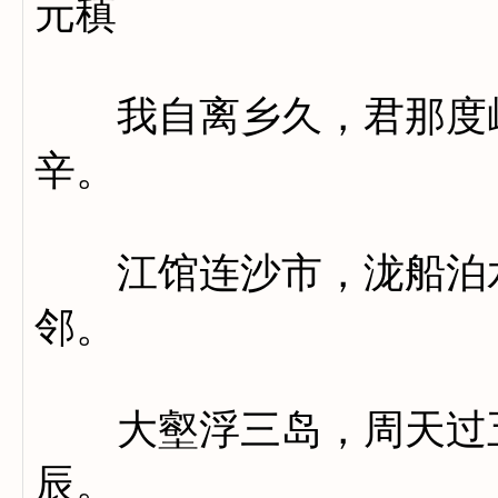
元稹
我自离乡久，君那度岭
辛。
江馆连沙市，泷船泊水
邻。
大壑浮三岛，周天过五
辰。