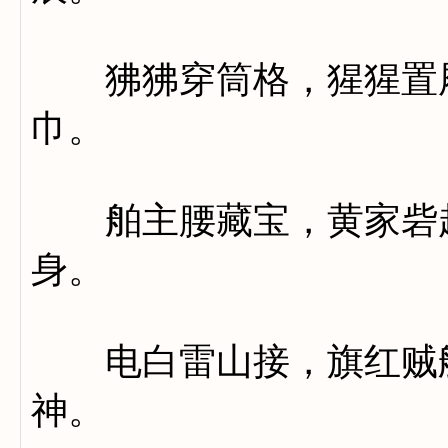
狒狒穿筒格，猩猩置屐
巾。
舶主腰藏宝，黄家砦起
身。
电白雷山接，旗红贼舰
神。