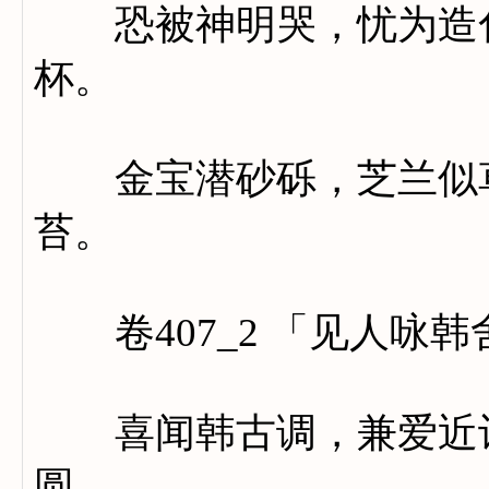
恐被神明哭，忧为造化
杯。
金宝潜砂砾，芝兰似草
苔。
卷407_2 「见人咏
喜闻韩古调，兼爱近诗
圆。