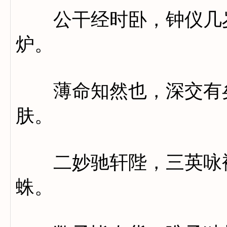
公干经时卧，钟仪几岁
炉。
薄命知然也，深交有矣
肤。
二妙驰轩陛，三英咏袴
蛛。