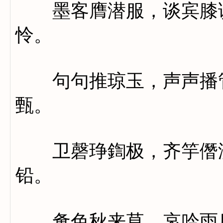
墨客膺潜服，谈宾膝误
怜。
句句推琼玉，声声播管
甄。
卫磬琤鍧极，齐竽僭滥
铅。
惫色秋来草，哀吟雨后