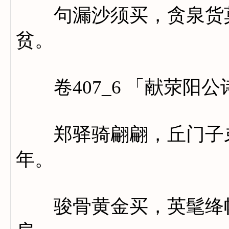
句漏沙须买，贪泉货莫
贫。
卷407_6 「献荥阳公
郑驿骑翩翩，丘门子弟
年。
骏骨黄金买，英髦绛帐