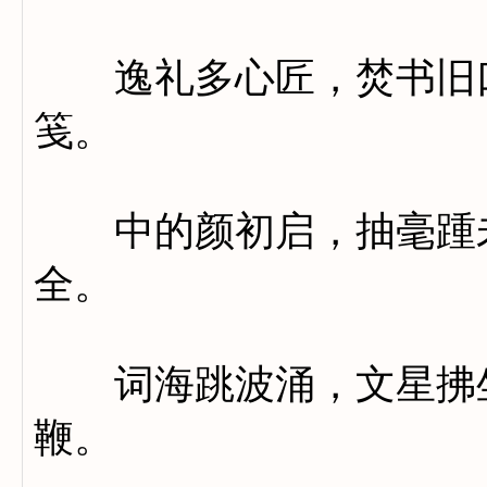
逸礼多心匠，焚书旧口
笺。
中的颜初启，抽毫踵未
全。
词海跳波涌，文星拂坐
鞭。