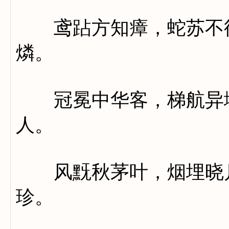
鸢跕方知瘴，蛇苏不待
燐。
冠冕中华客，梯航异域
人。
风黖秋茅叶，烟埋晓月
珍。