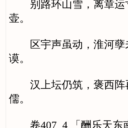
别路环山雪，离章运寸
壶。
区宇声虽动，淮河孽未
谟。
汉上坛仍筑，褒西阵再
儒。
卷407_4 「酬乐天