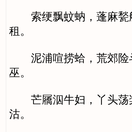
索绠飘蚊蚋，蓬麻甃舳
租。
泥浦喧捞蛤，荒郊险斗
巫。
芒屩泅牛妇，丫头荡桨
沽。