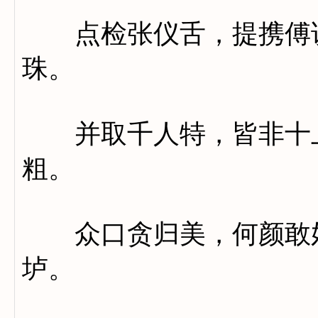
点检张仪舌，提携傅说
珠。
并取千人特，皆非十上
粗。
众口贪归美，何颜敢妒
垆。