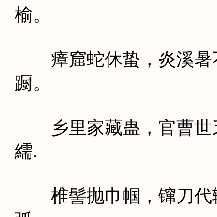
榆。
瘴窟蛇休蛰，炎溪暑不
蹰。
乡里家藏蛊，官曹世乏
繻.
椎髻抛巾帼，镩刀代辘