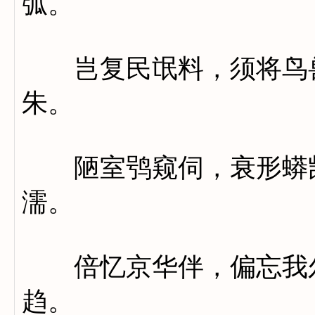
弧。
岂复民氓料，须将鸟兽
朱。
陋室鸮窥伺，衰形蟒觊
濡。
倍忆京华伴，偏忘我尔
趋。