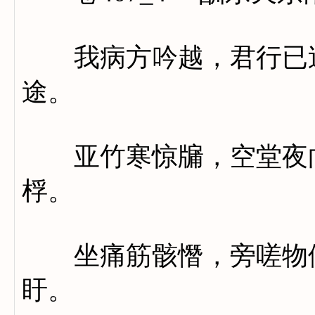
我病方吟越，君行已过
途。
亚竹寒惊牖，空堂夜向
桴。
坐痛筋骸憯，旁嗟物候
盱。