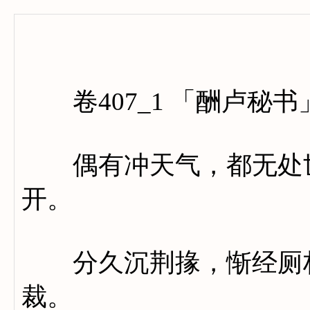
卷四
卷407_1 「酬卢秘书
偶有冲天气，都无处世
开。
分久沉荆掾，惭经厕柏
裁。