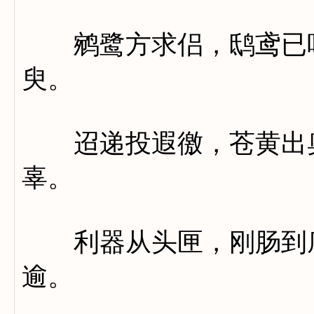
鹓鹭方求侣，鸱鸢已吓
臾。
迢递投遐徼，苍黄出奥
辜。
利器从头匣，刚肠到底
逾。