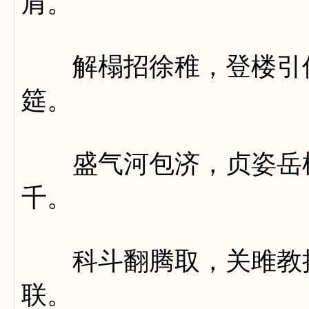
肩。
解榻招徐稚，登楼引仲
筵。
盛气河包济，贞姿岳柱
千。
科斗翻腾取，关雎教授
联。