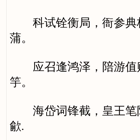
科试铨衡局，衙参典校
蒲。
应召逢鸿泽，陪游值赐
竽。
海岱词锋截，皇王笔阵
歈.