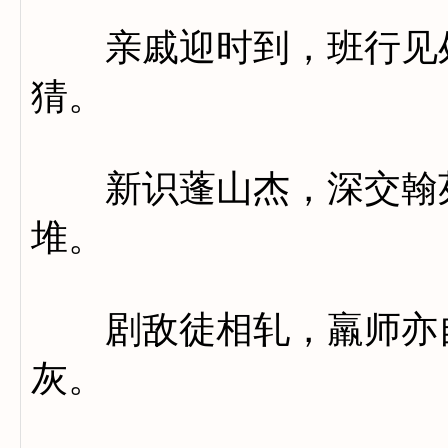
亲戚迎时到，班行见处
猜。
新识蓬山杰，深交翰苑
堆。
剧敌徒相轧，羸师亦自
灰。