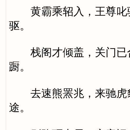
黄霸乘轺入，王尊叱驭
驱。
栈阁才倾盖，关门已合
蹰。
去速熊罴兆，来驰虎豹
途。