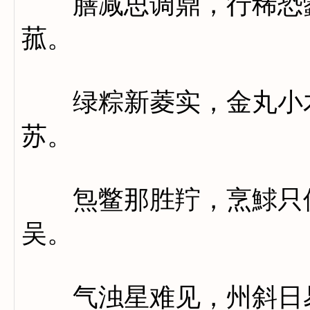
膳减思调鼎，行稀恐蠹
菰。
绿粽新菱实，金丸小木
苏。
炰鳖那胜羜，烹鯄只似
吴。
气浊星难见，州斜日易