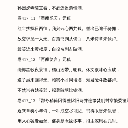
孙园虎寺随宜看，不必遥遥羡镜湖。
卷417_11 「重酬乐天」元稹
红尘扰扰日西徂，我兴云心两共孤。暂出已遭千骑拥，
故交求见一人无。百篇书判从饶白，八米诗章未伏卢。
最笑近来黄叔度，自投名刺占陂湖。
卷417_12 「再酬复言」元稹
绕郭笙歌夜景徂，稽山迥带月轮孤。休文欲咏心应破，
道子虽来画得无。顾我小才同培塿，知君险斗敌都卢。
不然岂有姑苏郡，拟著陂塘比镜湖。
卷417_13 「郡务稍简因得整比旧诗并连缀焚削封章繁委箧
近来章奏小年诗，一种成空尽可悲。书得眼昏朱似碧，
用来心破发如丝。催身易老缘多事，报主深恩在几时。