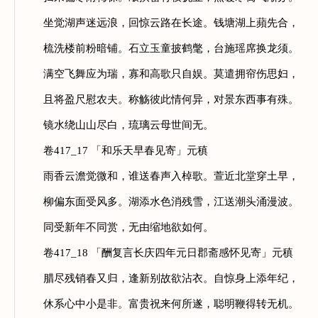
坐觉湖声迷远浪，回惊云路在长途。钱塘湖上蘋先合，
梳洗楼前粉暗铺。石立玉童披鹤氅，台施瑶席换龙须。
满空飞舞应为瑞，寡和高歌只自娱。莫遣拥帘伤思妇，
且将盈尺慰农夫。称觞彼此情何异，对景东西事有殊。
镜水绕山山尽白，琉璃云母世间无。
卷417_17 「和乐天早春见寄」元稹
雨香云澹觉微和，谁送春声入棹歌。萱近北堂穿土早，
柳偏东面受风多。湖添水色消残雪，江送潮头涌漫波。
同受新年不同赏，无由缩地欲如何。
卷417_18 「酬复言长庆四年元日郡斋感怀见寄」元稹
腊尽残销春又归，逢新别故欲沾衣。自惊身上添年纪，
休系心中小是非。富贵祝来何所遂，聪明鞭得转无机。