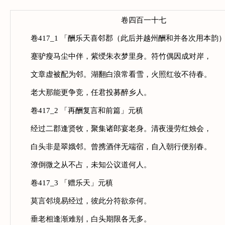
卷四百一十七
卷417_1 「酬乐天喜邻郡（此后并越州酬和并各次用本韵
蹇驴瘦马尘中伴，紫绶朱衣梦里身。符竹偶因成对岸，
文章虚被配为邻。湖翻白浪常看雪，火照红妆不待春。
老大那能更争竞，任君投募醉乡人。
卷417_2 「再酬复言和前篇」元稹
经过二郡逢贤牧，聚集诸郎宴老身。清夜漫劳红烛会，
白头非是翠娥邻。曾携酒伴无端宿，自入朝行便别春。
潦倒微之从不占，未知公议道何人。
卷417_3 「赠乐天」元稹
莫言邻境易经过，彼此分符欲奈何。
垂老相逢渐难别，白头期限各无多。