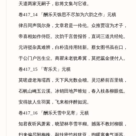
天遣两家无嗣子，欲将文集与它谁。
卷417_14 「酬乐天馀思不尽加为六韵之作」元稹
律吕同声我尔身，文章君是一伶伦。众推贾谊为才子，
帝喜相如作侍臣。次韵千言曾报答，直词三道共经纶。
元诗驳杂真难辨，白朴流传用转新。蔡女图书虽在口，
于公门户岂生尘。商瞿未老犹希冀，莫把籝金便付人。
卷417_15 「寄乐天」元稹
莫嗟虚老海壖西，天下风光数会稽。灵氾桥前百里镜，
石帆山崦五云溪。冰销田地芦锥短，春入枝条柳眼低。
安得故人生羽翼，飞来相伴醉如泥。
卷417_16 「酬乐天雪中见寄」元稹
知君夜听风萧索，晓望林亭雪半糊。撼落不教封柳眼，
扫来偏尽附梅株。敲扶密竹枝犹亚，煦暖寒禽气渐苏。