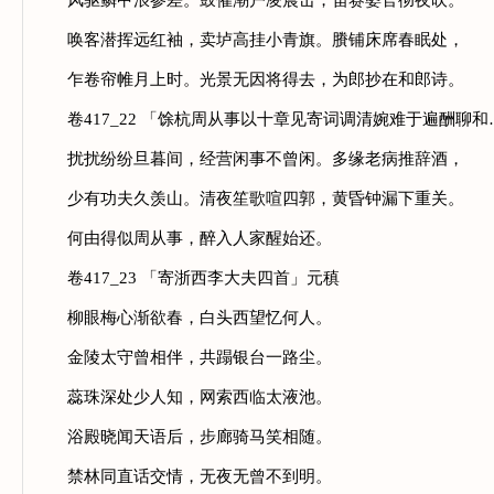
风驱鳞甲浪参差。鼓催潮户凌晨击，笛赛婆官彻夜吹。
唤客潜挥远红袖，卖垆高挂小青旗。賸铺床席春眠处，
乍卷帘帷月上时。光景无因将得去，为郎抄在和郎诗。
卷417_22 「馀杭周从事以十章见寄词调清婉难于遍酬聊和
扰扰纷纷旦暮间，经营闲事不曾闲。多缘老病推辞酒，
少有功夫久羡山。清夜笙歌喧四郭，黄昏钟漏下重关。
何由得似周从事，醉入人家醒始还。
卷417_23 「寄浙西李大夫四首」元稹
柳眼梅心渐欲春，白头西望忆何人。
金陵太守曾相伴，共蹋银台一路尘。
蕊珠深处少人知，网索西临太液池。
浴殿晓闻天语后，步廊骑马笑相随。
禁林同直话交情，无夜无曾不到明。