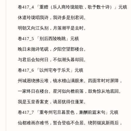
卷417_4 「重赠（乐人商玲珑能歌，歌予数十诗）」元稹
休遣玲珑唱我诗，我诗多是别君词。
明朝又向江头别，月落潮平是去时。
卷417_5 「别后西陵晚眺」元稹
晚日未抛诗笔砚，夕阳空望郡楼台。
与君后会知何日，不似潮头暮却回。
卷417_6 「以州宅夸于乐天」元稹
州城迥绕拂云堆，镜水稽山满眼来。四面常时对屏障，
一家终日在楼台。星河似向檐前落，鼓角惊从地底回。
我是玉皇香案吏，谪居犹得住蓬莱。
卷417_7 「重夸州宅旦暮景色，兼酬前篇末句」元稹
仙都难画亦难书，暂合登临不合居。绕郭烟岚新雨后，