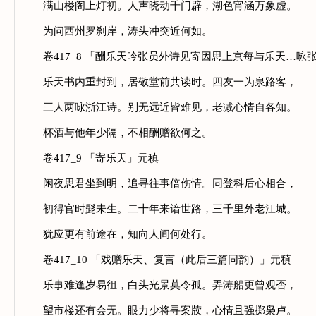
满山楼阁上灯初。人声晓动千门辟，湖色宵涵万象虚。
为问西州罗刹岸，涛头冲突近何如。
卷417_8 「酬乐天吟张员外诗见寄因思上京每与乐天…咏
乐天书内重封到，居敬堂前共读时。四友一为泉路客，
三人两咏浙江诗。别无远近皆难见，老减心情自各知。
杯酒与他年少隔，不相酬赠欲何之。
卷417_9 「寄乐天」元稹
闲夜思君坐到明，追寻往事倍伤情。同登科后心相合，
初得官时髭未生。二十年来谙世路，三千里外老江城。
犹应更有前途在，知向人间何处行。
卷417_10 「戏赠乐天、复言（此后三篇同韵）」元稹
乐事难逢岁易徂，白头光景莫令孤。弄涛船更曾观否，
望市楼还有会无。眼力少将寻案牍，心情且强掷枭卢。