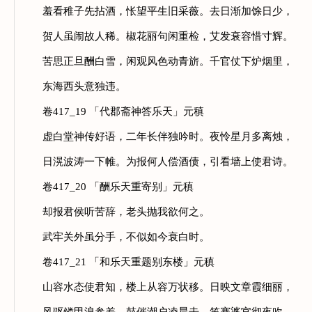
羞看稚子先拈酒，怅望平生旧采薇。去日渐加馀日少，
贺人虽闹故人稀。椒花丽句闲重检，艾发衰容惜寸辉。
苦思正旦酬白雪，闲观风色动青旂。千官仗下炉烟里，
东海西头意独违。
卷417_19 「代郡斋神答乐天」元稹
虚白堂神传好语，二年长伴独吟时。夜怜星月多离烛，
日滉波涛一下帷。为报何人偿酒债，引看墙上使君诗。
卷417_20 「酬乐天重寄别」元稹
却报君侯听苦辞，老头抛我欲何之。
武牢关外虽分手，不似如今衰白时。
卷417_21 「和乐天重题别东楼」元稹
山容水态使君知，楼上从容万状移。日映文章霞细丽，