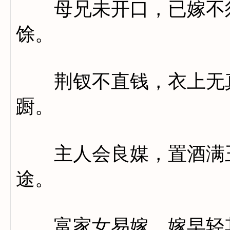
母兄未开口，已嫁不须
馀。
荆钗不直钱，衣上无真
蹰。
主人会良媒，置酒满玉
途。
富家女易嫁，嫁早轻其