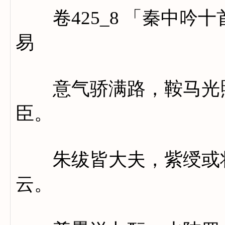
卷425_8 「秦中吟
易
意气骄满路，鞍马光照
臣。
朱绂皆大夫，紫绶或将
云。