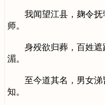
我闻望江县，麹令抚茕
师。
身殁欲归葬，百姓遮路
湄。
至今道其名，男女涕皆
知。