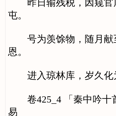
昨日输残税，因窥官库
屯。
号为羡馀物，随月献至
恩。
进入琼林库，岁久化
卷425_4 「秦中吟
易