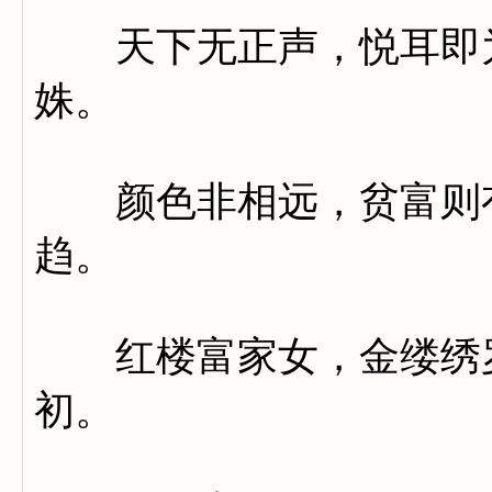
天下无正声，悦耳即为
姝。
颜色非相远，贫富则有
趋。
红楼富家女，金缕绣罗
初。