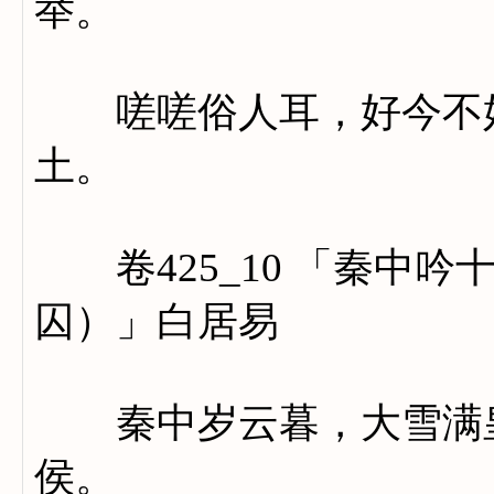
举。
嗟嗟俗人耳，好今不好
土。
卷425_10 「秦中吟
囚）」白居易
秦中岁云暮，大雪满皇
侯。