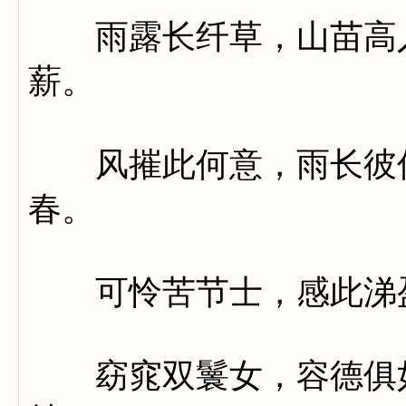
雨露长纤草，山苗高入
薪。
风摧此何意，雨长彼何
春。
可怜苦节士，感此涕
窈窕双鬟女，容德俱如