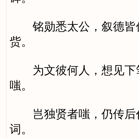
铭勋悉太公，叙德皆仲
赀。
为文彼何人，想见下笔
嗤。
岂独贤者嗤，仍传后代
词。