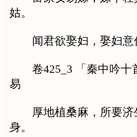
姑。
闻君欲娶妇，娶妇意
卷425_3 「秦中吟
易
厚地植桑麻，所要济生
身。