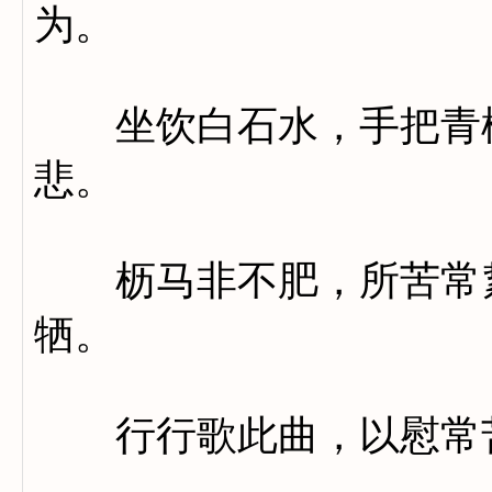
为。
坐饮白石水，手把青松
悲。
枥马非不肥，所苦常絷
牺。
行行歌此曲，以慰常