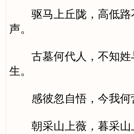
驱马上丘陇，高低路不
声。
古墓何代人，不知姓与
生。
感彼忽自悟，今我何
朝采山上薇，暮采山上