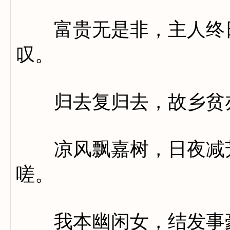
富贵无是非，主人终日
叹。
归去复归去，故乡贫
凉风飘嘉树，日夜减芳
嗟。
我本幽闲女，结发事豪