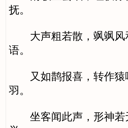
抚。
大声粗若散，飒飒风和
语。
又如鹊报喜，转作猿啼
羽。
坐客闻此声，形神若无