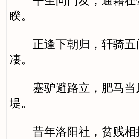
平生同门友，通籍在金
睽。
正逢下朝归，轩骑五门
凄。
蹇驴避路立，肥马当风
堤。
昔年洛阳社，贫贱相提