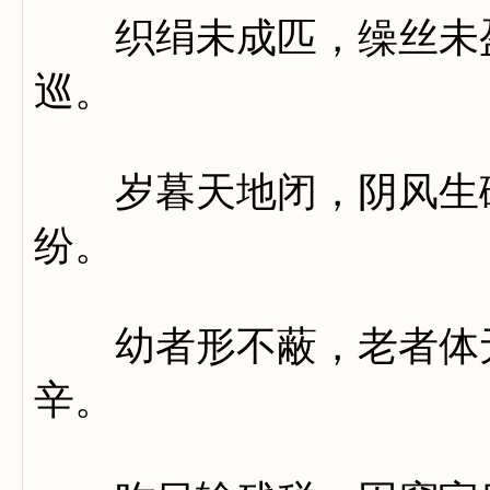
织绢未成匹，缲丝未盈
巡。
岁暮天地闭，阴风生破
纷。
幼者形不蔽，老者体无
辛。