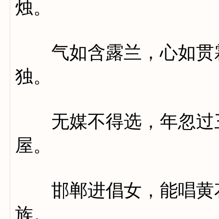
烛。
气如含露兰，心如贯霜
独。
无媒不得选，年忽过三
屋。
邯郸进倡女，能唱黄花
族。