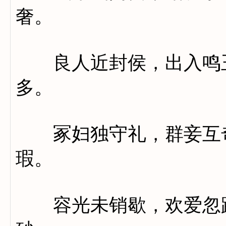
奢。
良人近封侯，出入鸣玉
多。
冢妇独守礼，群妾互奇
瑕。
容光未销歇，欢爱忽蹉