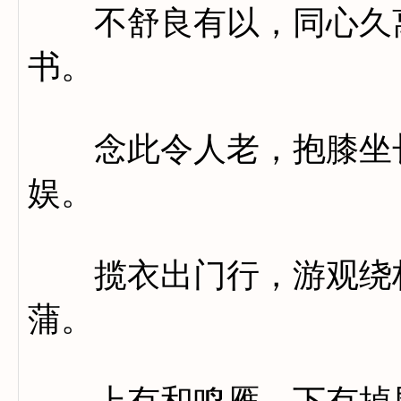
不舒良有以，同心久离
书。
念此令人老，抱膝坐长
娱。
揽衣出门行，游观绕林
蒲。