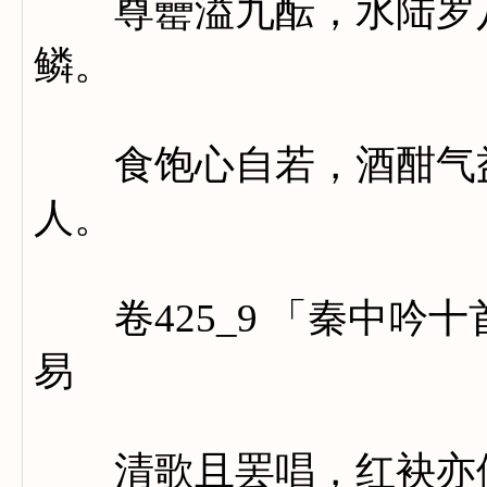
尊罍溢九酝，水陆罗八
鳞。
食饱心自若，酒酣气益
人。
卷425_9 「秦中吟
易
清歌且罢唱，红袂亦停