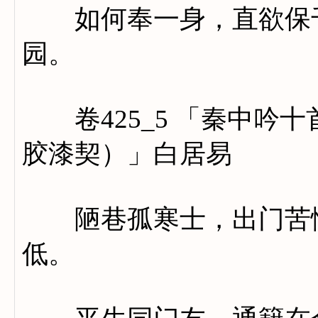
如何奉一身，直欲保千
园。
卷425_5 「秦中吟
胶漆契）」白居易
陋巷孤寒士，出门苦恓
低。