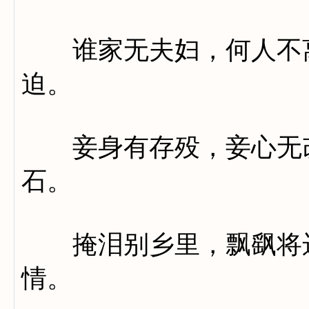
谁家无夫妇，何人不离
迫。
妾身有存殁，妾心无改
石。
掩泪别乡里，飘飖将远
情。