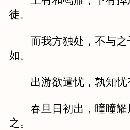
上有和鸣雁，下有掉尾
徒。
而我方独处，不与之子
如。
出游欲遣忧，孰知忧
春旦日初出，曈曈耀晨
之。