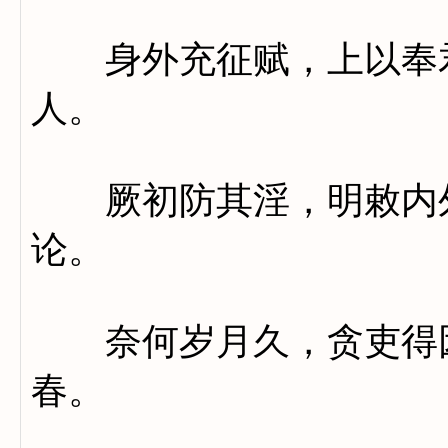
身外充征赋，上以奉君
人。
厥初防其淫，明敕内外
论。
奈何岁月久，贪吏得因
春。