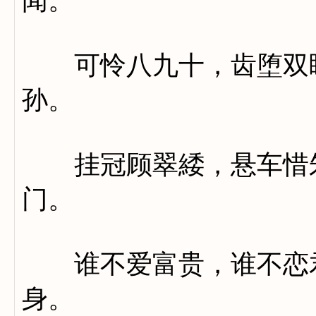
闻。
可怜八九十，齿堕双眸
孙。
挂冠顾翠緌，悬车惜朱
门。
谁不爱富贵，谁不恋君
身。