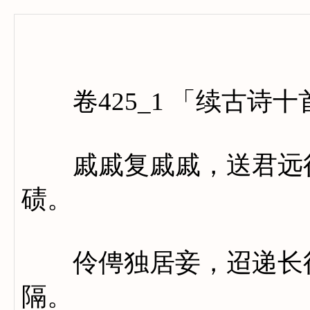
卷四百
卷425_1 「续古诗十
戚戚复戚戚，送君远行
碛。
伶俜独居妾，迢递长征
隔。