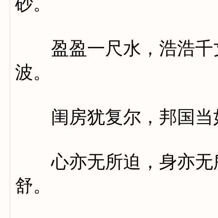
砂。
盈盈一尺水，浩浩千丈
波。
闺房犹复尔，邦国当
心亦无所迫，身亦无所
舒。