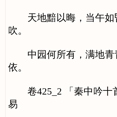
天地黯以晦，当午如昏
吹。
中园何所有，满地青青
依。
卷425_2 「秦中吟
易