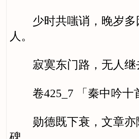
少时共嗤诮，晚岁多因
人。
寂寞东门路，无人继
卷425_7 「秦中吟
勋德既下衰，文章亦陵
碑。