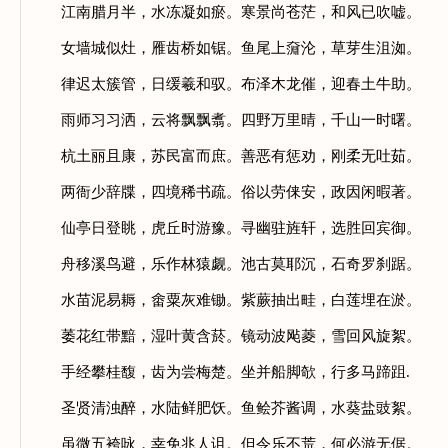
江南腊月半，水冻凝如瘀。寒景尚苍茫，和风已吹嘘。
女墙城似灶，雁齿桥如锯。鱼尾上奫沦，草芽生沮洳。
律迟太簇管，日缓羲和驭。布泽木龙催，迎春土牛助。
雨师习习洒，云将飘飘翥。四野万里晴，千山一时曙。
杭土丽且康，苏民富而庶。善恶有惩劝，刚柔无吐茹。
两衙少辞牒，四境稀书疏。俗以劳俫安，政因闲暇著。
仙亭日登眺，虎丘时游豫。寻幽驻旌轩，选胜回宾御。
舟移溪鸟避，乐作林猿觑。池古莫耶沉，石奇罗刹踞。
水苗泥易耨，畬粟灰难锄。紫蕨抽出畦，白莲埋在淤。
萎花红带黯，湿叶黄含菸。镜动波飐菱，雪回风旋絮。
手经攀桂馥，齿为尝梅楚。坐并船脚欹，行多马蹄跙.
圣贤清浊醉，水陆鲜肥饫。鱼鲙芥酱调，水葵盐豉絮。
虽微五袴咏，幸免兆人诅。但令乐不荒，何必游无倨。