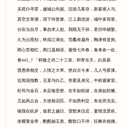
吴苑仆寻罢，越城公尚据。旧游几客存，新宴谁人与。
莫空文举酒，强下何曾箸。江上易优游，城中多毁誉。
分应当自尽，事勿求人恕。我既无子孙，君仍毕婚娶。
久为云雨别，终拟江湖去。范蠡有扁舟，陶潜有篮舆。
两心苦相忆，两口遥相语。最恨七年春，春来各一处。
卷445_7 「和微之诗二十三首。和寄乐天」白居易
贤愚类相交，人情之大率。然自古今来，几人号胶漆。
近闻屈指数，元某与白乙。旁爱及弟兄，中权避家室。
松筠与金石，未足喻坚密。在车如轮辕，在身如肘腋。
又如风云会，天使相召匹。不似势利交，有名而无实。
顷我在杭岁，值君之越日。望愁来仪迟，宴惜流景疾。
坐耀黄金带，酌酡赪玉质。酣歌口不停，狂舞衣相拂。