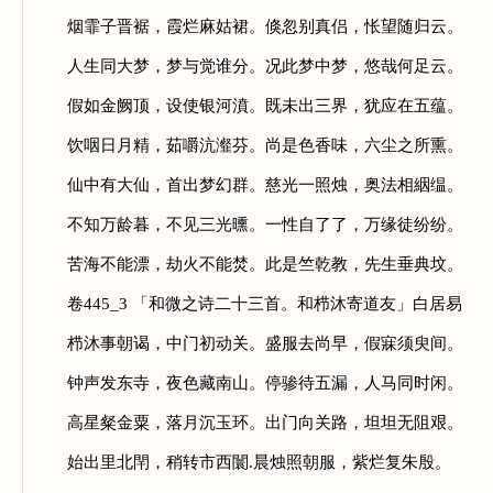
烟霏子晋裾，霞烂麻姑裙。倏忽别真侣，怅望随归云。
人生同大梦，梦与觉谁分。况此梦中梦，悠哉何足云。
假如金阙顶，设使银河濆。既未出三界，犹应在五蕴。
饮咽日月精，茹嚼沆瀣芬。尚是色香味，六尘之所熏。
仙中有大仙，首出梦幻群。慈光一照烛，奥法相絪缊。
不知万龄暮，不见三光曛。一性自了了，万缘徒纷纷。
苦海不能漂，劫火不能焚。此是竺乾教，先生垂典坟。
卷445_3 「和微之诗二十三首。和栉沐寄道友」白居易
栉沐事朝谒，中门初动关。盛服去尚早，假寐须臾间。
钟声发东寺，夜色藏南山。停骖待五漏，人马同时闲。
高星粲金粟，落月沉玉环。出门向关路，坦坦无阻艰。
始出里北閈，稍转市西闤.晨烛照朝服，紫烂复朱殷。