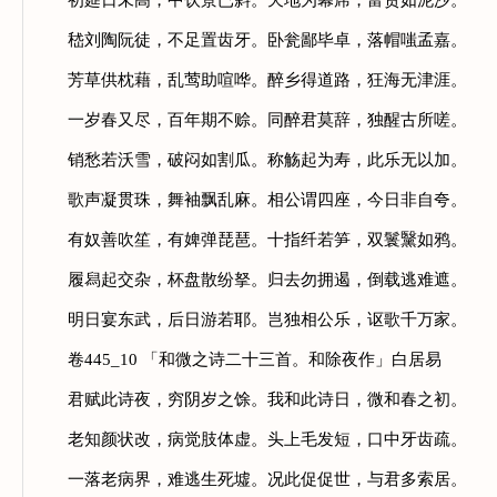
初筵日未高，中饮景已斜。天地为幕席，富贵如泥沙。
嵇刘陶阮徒，不足置齿牙。卧瓮鄙毕卓，落帽嗤孟嘉。
芳草供枕藉，乱莺助喧哗。醉乡得道路，狂海无津涯。
一岁春又尽，百年期不赊。同醉君莫辞，独醒古所嗟。
销愁若沃雪，破闷如割瓜。称觞起为寿，此乐无以加。
歌声凝贯珠，舞袖飘乱麻。相公谓四座，今日非自夸。
有奴善吹笙，有婢弹琵琶。十指纤若笋，双鬟黳如鸦。
履舄起交杂，杯盘散纷拏。归去勿拥遏，倒载逃难遮。
明日宴东武，后日游若耶。岂独相公乐，讴歌千万家。
卷445_10 「和微之诗二十三首。和除夜作」白居易
君赋此诗夜，穷阴岁之馀。我和此诗日，微和春之初。
老知颜状改，病觉肢体虚。头上毛发短，口中牙齿疏。
一落老病界，难逃生死墟。况此促促世，与君多索居。