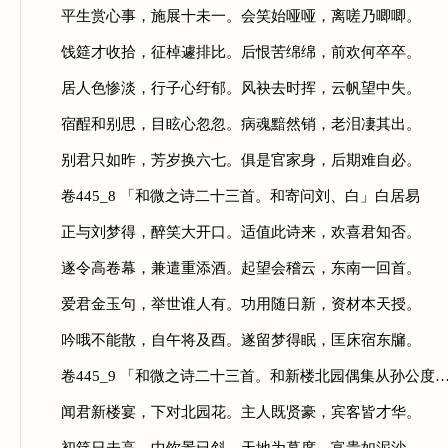
平生赏心事，施展十未一。会笑始哑哑，离嗟乃唧唧。
饯筵才收拾，征棹遽排比。后恨苦绵绵，前欢何卒卒。
居人色惨淡，行子心纡郁。风袂去时挥，云帆望中失。
宿酲和别思，目眩心忽忽。病魂黯然销，老泪凄其出。
别君只如昨，芳岁换六七。俱是官家身，后期难自必。
卷445_8 「和微之诗二十三首。和寄问刘、白」白居易
正与刘梦得，醉笑大开口。适值此诗来，欢喜君知否。
遂令高卷幕，兼遣重添酒。起望会稽云，东南一回首。
爱君金玉句，举世谁人有。功用随日新，资材本天授。
吟哦不能散，自午将及酉。遂留梦得眠，匡床宿东牖。
卷445_9 「和微之诗二十三首。和新楼北园偶集从孙公度
闻君新楼宴，下对北园花。主人既贤豪，宾客皆才华。