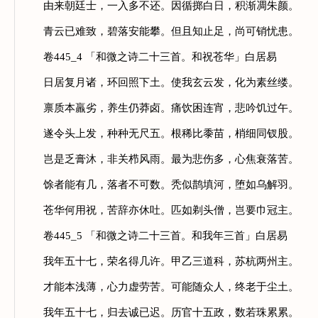
由来朝廷士，一入多不还。因循掷白日，积渐凋朱颜。
青云已难致，碧落安能攀。但且知止足，尚可销忧患。
卷445_4 「和微之诗二十三首。和祝苍华」白居易
日居复月诸，环回照下土。使我玄云发，化为素丝缕。
禀质本羸劣，养生仍莽卤。痛饮困连宵，悲吟饥过午。
遂令头上发，种种无尺五。根稀比黍苗，梢细同钗股。
岂是乏膏沐，非关栉风雨。最为悲伤多，心焦衰落苦。
馀者能有几，落者不可数。秃似鹊填河，堕如乌解羽。
苍华何用祝，苦辞亦休吐。匹如剃头僧，岂要巾冠主。
卷445_5 「和微之诗二十三首。和我年三首」白居易
我年五十七，荣名得几许。甲乙三道科，苏杭两州主。
才能本浅薄，心力虚劳苦。可能随众人，终老于尘土。
我年五十七，归去诚已迟。历官十五政，数若珠累累。