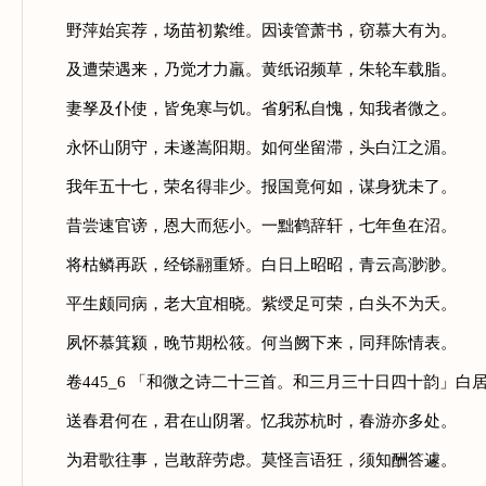
野萍始宾荐，场苗初絷维。因读管萧书，窃慕大有为。
及遭荣遇来，乃觉才力羸。黄纸诏频草，朱轮车载脂。
妻孥及仆使，皆免寒与饥。省躬私自愧，知我者微之。
永怀山阴守，未遂嵩阳期。如何坐留滞，头白江之湄。
我年五十七，荣名得非少。报国竟何如，谋身犹未了。
昔尝速官谤，恩大而惩小。一黜鹤辞轩，七年鱼在沼。
将枯鳞再跃，经铩翮重矫。白日上昭昭，青云高渺渺。
平生颇同病，老大宜相晓。紫绶足可荣，白头不为夭。
夙怀慕箕颍，晚节期松筱。何当阙下来，同拜陈情表。
卷445_6 「和微之诗二十三首。和三月三十日四十韵」白
送春君何在，君在山阴署。忆我苏杭时，春游亦多处。
为君歌往事，岂敢辞劳虑。莫怪言语狂，须知酬答遽。