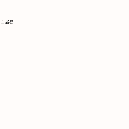
」白居易
易