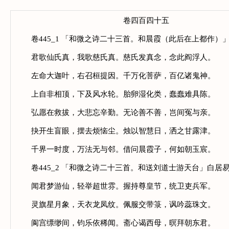
卷四百四十五
卷445_1 「和微之诗二十三首。和晨霞（此后在上都作）
君歌仙氏真，我歌慈氏真。慈氏发真念，念此阎浮人。
左命大迦叶，右召桓提因。千万化菩萨，百亿诸鬼神。
上自非相顶，下及风水轮。胎卵湿化类，蠢蠢难具陈。
弘愿在救拔，大悲忘辛勤。无论善不善，岂间冤与亲。
抉开生盲眼，摆去烦恼尘。烛以智慧日，洒之甘露津。
千界一时度，万法无与邻。借问晨霞子，何如朝玉宸。
卷445_2 「和微之诗二十三首。和送刘道士游天台」白居
闻君梦游仙，轻举超世雰。握持尊皇节，统卫吏兵军。
灵旗星月象，天衣龙凤纹。佩服交带箓，讽吟蕊珠文。
阆宫缥缈间，钧乐依稀闻。斋心谒西母，暝拜朝东君。