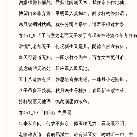
勿嫌须鬓各皤然。君归北阙朝天帝，我住东京作地仙。
博望自来非弃置，承明重入莫拘牵。醉收杯杓停灯语，
寒展衾裯对枕眠。犹被分司官系绊，送君不得过甘泉。
卷451_9 「予与微之老而无子发于言叹著在诗篇今年冬各
常忧到老都无子，何况新生又是儿。阴德自然宜有庆，
皇天可得道无知。一园水竹今为主，百卷文章更付谁。
莫虑鹓雏无浴处，即应重入凤凰池。
五十八翁方有后，静思堪喜亦堪嗟。一珠甚小还惭蚌，
八子虽多不羡鸦。秋月晚生丹桂实，春风新长紫兰芽。
持杯祝愿无他语，慎勿顽愚似汝爷。
卷451_10 「自问」白居易
年来私自问，何故不归京。佩玉腰无力，看花眼不明。
老慵难发遣，春病易滋生。赖有弹琴女，时时听一声。主