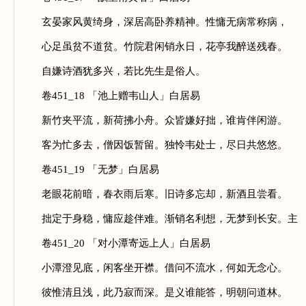
玄晏家风黄绮身，深居高卧养精神。性慵无病常称病，
心足虽贫不道贫。竹院君闲销永日，花亭我醉送残春。
自嫌诗酒犹多兴，若比先生是俗人。
卷451_18 「池上赠韦山人」白居易
新竹夹平流，新荷拂小舟。众皆嫌好拙，谁肯伴闲游。
客为忙多去，僧因饭暂留。独怜韦处士，尽日共悠悠。
卷451_19 「无梦」白居易
老眼花前暗，春衣雨后寒。旧诗多忘却，新酒且尝看。
拙定于身稳，慵应趁伴难。渐销名利想，无梦到长安。主
卷451_20 「对小潭寄远上人」白居易
小潭澄见底，闲客坐开襟。借问不流水，何如无念心。
彼惟清且浅，此乃寂而深。是义谁能答，明朝问道林。