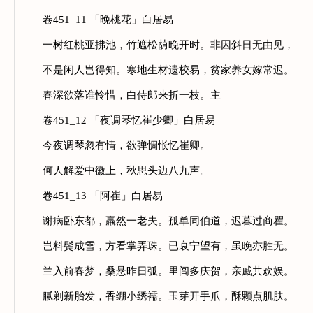
卷451_11 「晚桃花」白居易
一树红桃亚拂池，竹遮松荫晚开时。非因斜日无由见，
不是闲人岂得知。寒地生材遗校易，贫家养女嫁常迟。
春深欲落谁怜惜，白侍郎来折一枝。主
卷451_12 「夜调琴忆崔少卿」白居易
今夜调琴忽有情，欲弹惆怅忆崔卿。
何人解爱中徽上，秋思头边八九声。
卷451_13 「阿崔」白居易
谢病卧东都，羸然一老夫。孤单同伯道，迟暮过商瞿。
岂料鬓成雪，方看掌弄珠。已衰宁望有，虽晚亦胜无。
兰入前春梦，桑悬昨日弧。里闾多庆贺，亲戚共欢娱。
腻剃新胎发，香绷小绣襦。玉芽开手爪，酥颗点肌肤。