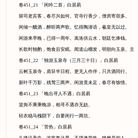
卷451_21 「闲吟二首」白居易
留司老宾客，春尽兴如何。官寺行香少，僧房寄宿多。
闲倾一醆酒，醉听两声歌。忆得陶潜语，羲皇无以过。
闲游来早晚，已得一周年。嵩洛供云水，朝廷乞俸钱。
长歌时独酌，饱食后安眠。闻道山榴发，明朝向玉泉。主
卷451_22 「独游玉泉寺（三月三十日）」白居易
云树玉泉寺，肩舁半日程。更无人作伴，只共酒同行。
新叶千万影，残莺三两声。闲游竟未足，春尽有馀情。
卷451_23 「晚出寻人不遇」白居易
篮舆不乘乘晚凉，相寻不遇亦无妨。
轻衣稳马槐阴下，自要闲行一两坊。
卷451_24 「苦热」白居易