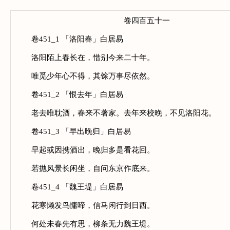
卷四百五十一
卷451_1 「洛阳春」白居易
洛阳陌上春长在，惜别今来二十年。
唯觅少年心不得，其馀万事尽依然。
卷451_2 「恨去年」白居易
老去唯耽酒，春来不著家。去年来校晚，不见洛阳花。
卷451_3 「早出晚归」白居易
早起或因携酒出，晚归多是看花回。
若抛风景长闲坐，自问东京作底来。
卷451_4 「魏王堤」白居易
花寒懒发鸟慵啼，信马闲行到日西。
何处未春先有思，柳条无力魏王堤。