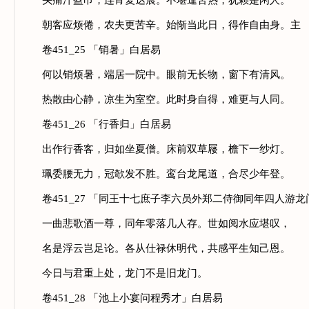
头痛汗盈巾，连宵复达晨。不堪逢苦热，犹赖是闲人。
朝客应烦倦，农夫更苦辛。始惭当此日，得作自由身。主
卷451_25 「销暑」白居易
何以销烦暑，端居一院中。眼前无长物，窗下有清风。
热散由心静，凉生为室空。此时身自得，难更与人同。
卷451_26 「行香归」白居易
出作行香客，归如坐夏僧。床前双草屦，檐下一纱灯。
珮委腰无力，冠欹发不胜。鸾台龙尾道，合尽少年登。
卷451_27 「同王十七庶子李六员外郑二侍御同年四人游
一曲悲歌酒一尊，同年零落几人存。世如阅水应堪叹，
名是浮云岂足论。各从仕禄休明代，共感平生知己恩。
今日与君重上处，龙门不是旧龙门。
卷451_28 「池上小宴问程秀才」白居易