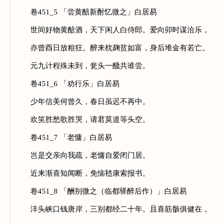
卷451_5 「尝黄醅新酎忆微之」白居易
世间好物黄醅酒，天下闲人白侍郎。爱向卯时谋洽乐，
亦曾酉日放粗狂。醉来枕麹贫如富，身后堆金有若亡。
元九计程殊未到，瓮头一醆共谁尝。
卷451_6 「劝行乐」白居易
少年信美何曾久，春日虽迟不再中。
欢笑胜愁歌胜哭，请君莫道等头空。
卷451_7 「老慵」白居易
岂是交亲向我疏，老慵自爱闭门居。
近来渐喜知闻断，免恼嵇康索报书。
卷451_8 「酬别微之（临都驿醉后作）」白居易
沣头峡口钱唐岸，三别都经二十年。且喜筋骸俱健在，