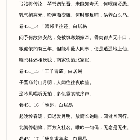
弓冶将传汝，琴书勿坠吾。未能知寿夭，何暇虑贤愚。
乳气初离壳，啼声渐变雏。何时能反哺，供养白头乌。
卷451_14 「赠邻里往还」白居易
问予何故独安然，免被饥寒婚嫁牵。骨肉都卢无十口，
粮储依约有三年。但能斗薮人间事，便是逍遥地上仙。
唯恐往还相厌贱，南家饮酒北家眠。
卷451_15 「王子晋庙」白居易
子晋庙前山月明，人闻往往夜吹笙。
鸾吟凤唱听无拍，多似霓裳散序声。
卷451_16 「晚起」白居易
起晚怜春暖，归迟爱月明。放慵长饱睡，闻健且闲行。
北阙停朝簿，西方入社名。唯吟一句偈，无念是无生。
卷451_17 「酬皇甫宾客」白居易