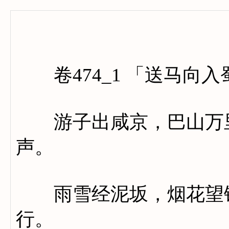
卷四百
卷474_1 「送马向入
游子出咸京，巴山万里
声。
雨雪经泥坂，烟花望锦
行。