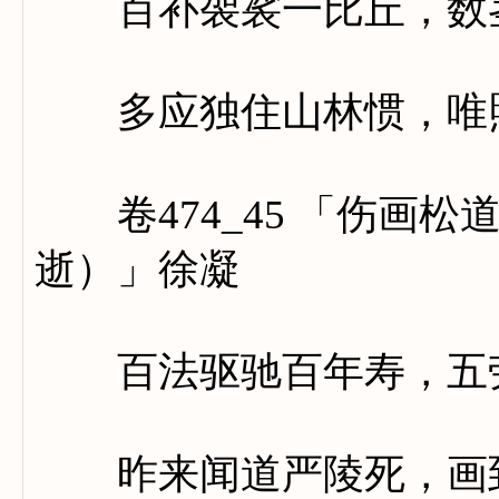
百补袈裟一比丘，数茎
多应独住山林惯，唯照
卷474_45 「伤画松
逝）」徐凝
百法驱驰百年寿，五劳
昨来闻道严陵死，画到