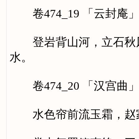
卷474_19 「云封庵
登岩背山河，立石秋风
水。
卷474_20 「汉宫曲
水色帘前流玉霜，赵家