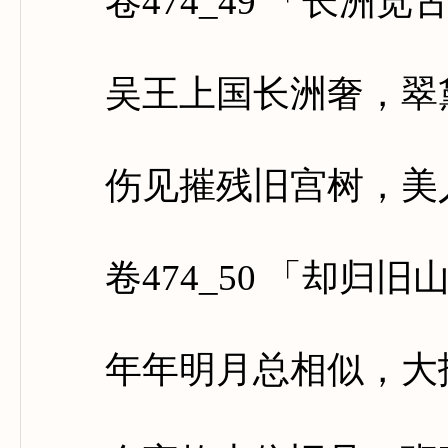
卷474_49 「长洲览
吴王上国长洲奢，翠黛
伤见摧残旧宫树，美人
卷474_50 「却归旧
年年明月总相似，大抵