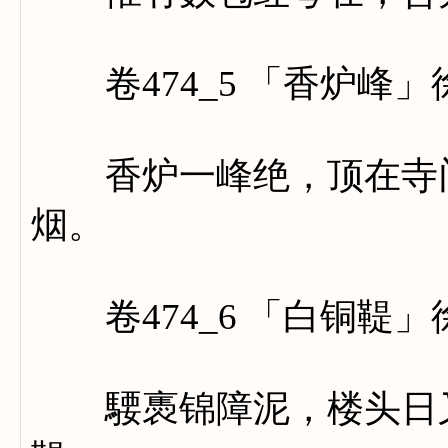
卷474_5 「香炉峰」
香炉一峰绝，顶在寺门
烟。
卷474_6 「白铜鞮」
騕褭锦障泥，楼头日又