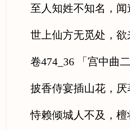
至人知姓不知名，闻道
世上仙方无觅处，欲来
卷474_36 「宫中曲
披香侍宴插山花，厌著
恃赖倾城人不及，檀妆