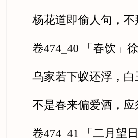
杨花道即偷人句，不那
卷474_40 「春饮」
乌家若下蚁还浮，白玉
不是春来偏爱酒，应须
卷474_41 「二月望