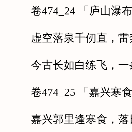
卷474_24 「庐山瀑
虚空落泉千仞直，雷奔
今古长如白练飞，一条
卷474_25 「嘉兴寒
嘉兴郭里逢寒食，落日