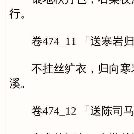
行。
卷474_11 「送寒岩
不挂丝纩衣，归向寒岩
溪。
卷474_12 「送陈司