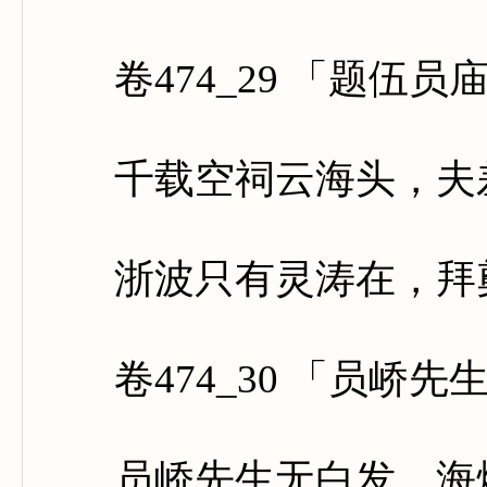
卷474_29 「题伍员
千载空祠云海头，夫差
浙波只有灵涛在，拜奠
卷474_30 「员峤先
员峤先生无白发，海烟