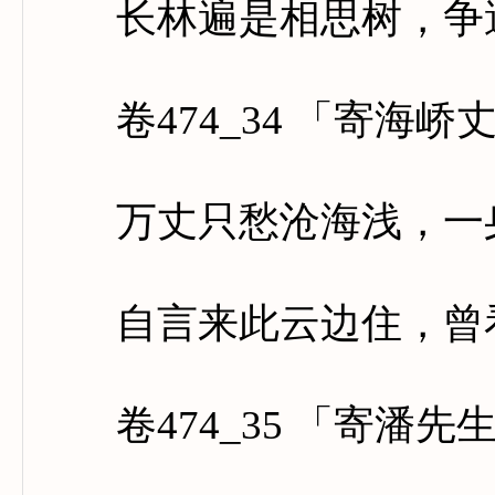
长林遍是相思树，争遣
卷474_34 「寄海峤
万丈只愁沧海浅，一身
自言来此云边住，曾看
卷474_35 「寄潘先