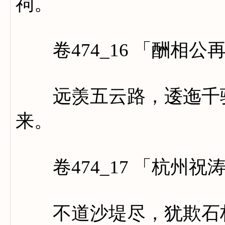
祠。
卷474_16 「酬相公
远羡五云路，逶迤千骑
来。
卷474_17 「杭州祝
不道沙堤尽，犹欺石栈