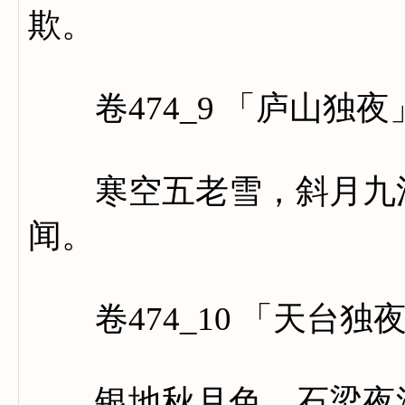
欺。
卷474_9 「庐山独夜
寒空五老雪，斜月九江
闻。
卷474_10 「天台独
银地秋月色，石梁夜溪