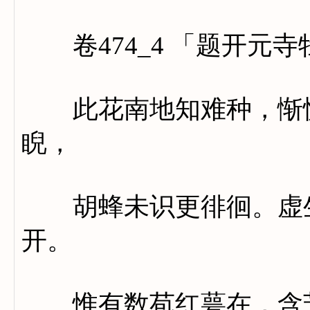
卷474_4 「题开元寺
此花南地知难种，惭愧
睨，
胡蜂未识更徘徊。虚生
开。
惟有数苞红萼在，含芳