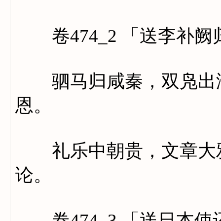
卷474_2 「送李补阙
驷马归咸秦，双凫出海
恩。
礼乐中朝贵，文章大雅
论。
卷474_3 「送日本使