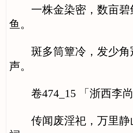
一株金染密，数亩碧鲜
鱼。
斑多筒簟冷，发少角冠
声。
卷474_15 「浙西李
传闻废淫祀，万里静山