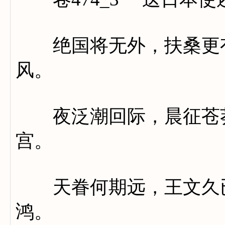
绝国将无外，扶桑更有
风。
夜泛潮回际，晨征苍莽
宫。
天眷何期远，王文久已
鸿。