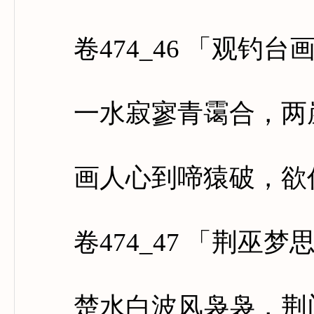
卷474_46 「观钓台
一水寂寥青霭合，两崖
画人心到啼猿破，欲作
卷474_47 「荆巫梦
楚水白波风袅袅，荆门