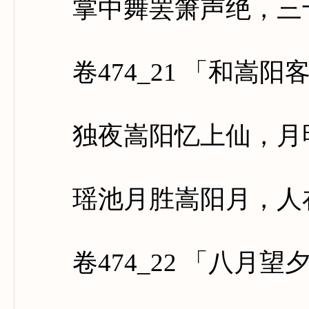
掌中舞罢箫声绝，三十
卷474_21 「和嵩阳
独夜嵩阳忆上仙，月明
瑶池月胜嵩阳月，人在
卷474_22 「八月望