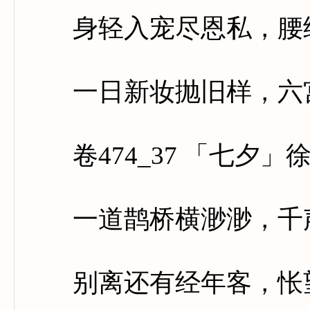
身轻入宠尽恩私，腰细
一日新妆抛旧样，六宫
卷474_37 「七夕」
一道鹊桥横渺渺，千声
别离还有经年客，怅望