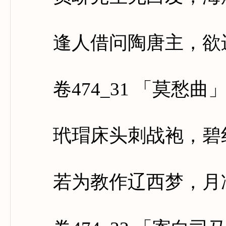
逢人借问陶唐主，欲进
卷474_31 「莫愁曲
玳瑁床头刺战袍，碧纱
若为教作辽西梦，月冷