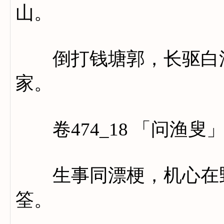
山。
倒打钱塘郭，长驱白浪
家。
卷474_18 「问渔叟
生事同漂梗，机心在野
筌。