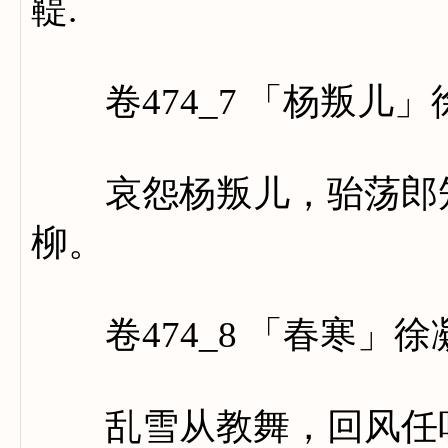
鞮.
卷474_7 「杨叛儿」
哀怨杨叛儿，骀荡郎知
柳。
卷474_8 「春寒」徐
乱雪从教舞，回风任听