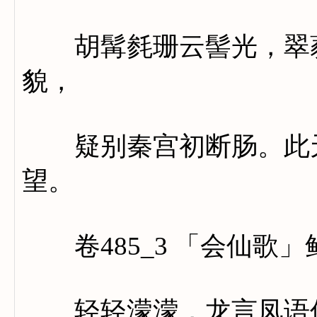
胡髯毵珊云髻光，翠蕤
貌，
疑别秦宫初断肠。此天
望。
卷485_3 「会仙歌」
轻轻濛濛，龙言凤语何