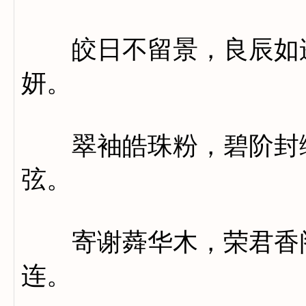
皎日不留景，良辰如逝
妍。
翠袖皓珠粉，碧阶封绿
弦。
寄谢蕣华木，荣君香阁
连。