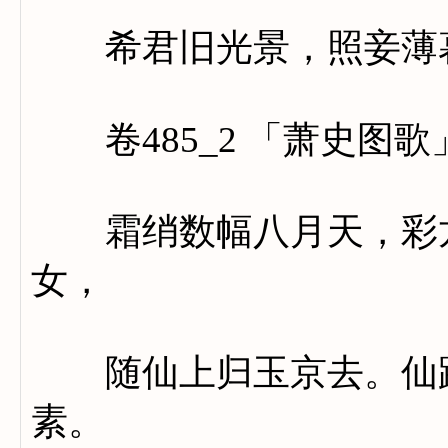
希君旧光景，照妾薄
卷485_2 「萧史图歌
霜绡数幅八月天，彩龙
女，
随仙上归玉京去。仙路
素。