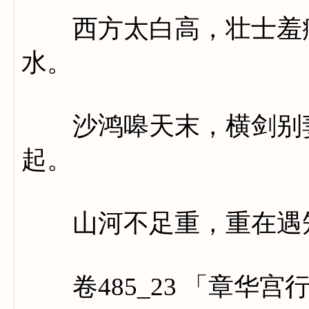
西方太白高，壮士羞病
水。
沙鸿嗥天末，横剑别妻
起。
山河不足重，重在遇
卷485_23 「章华宫