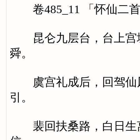
卷485_11 「怀仙二
昆仑九层台，台上宫城
舜。
虞宫礼成后，回驾仙风
引。
裴回扶桑路，白日生离