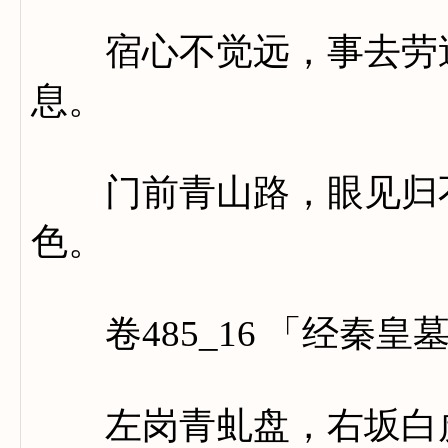
宿心不觉远，事去劳追
息。
门前青山路，眼见归不
色。
卷485_16 「经秦皇
左岗青虬盘，右坂白虎