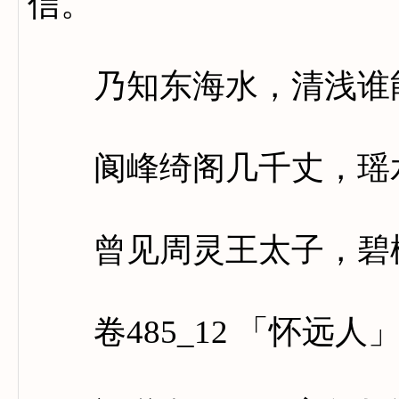
信。
乃知东海水，清浅谁
阆峰绮阁几千丈，瑶水
曾见周灵王太子，碧桃
卷485_12 「怀远人