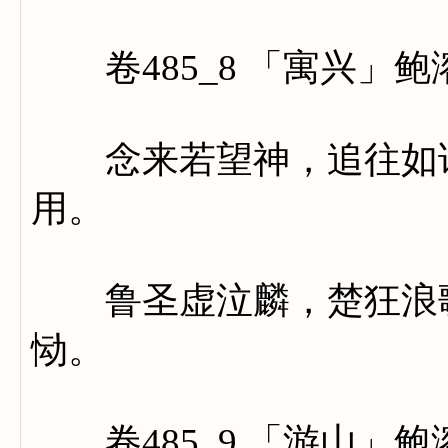
卷485_8 「寓兴」鲍
念来若望神，追往如话
用。
鲁圣虚泣麟，楚狂浪歌
恸。
卷485_9 「游山」鲍