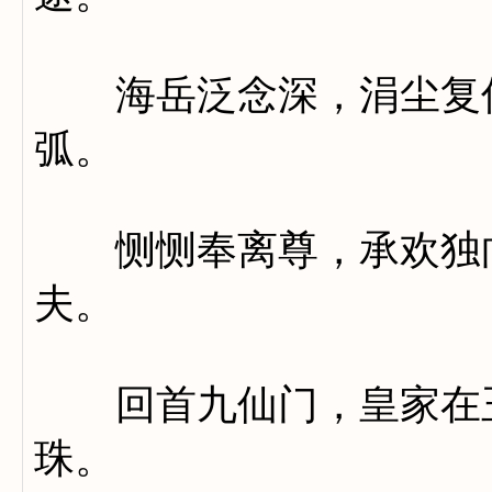
海岳泛念深，涓尘复何
弧。
恻恻奉离尊，承欢独向
夫。
回首九仙门，皇家在玉
珠。