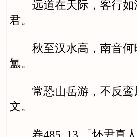
远道在天际，客行如浮
君。
秋至汉水高，南音何时
氲。
常恐山岳游，不反鸾凤
文。
卷485_13 「怀尹真