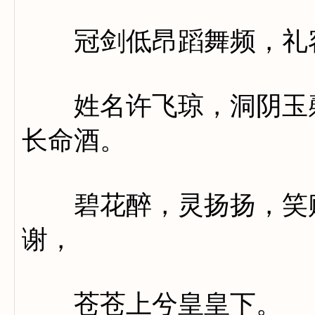
冠剑低昂蹈舞频，礼容
姓名许飞琼，洞阴玉磬
长命酒。
碧花醉，灵扬扬，笑赐
谢，
苍苍上兮皇皇下。