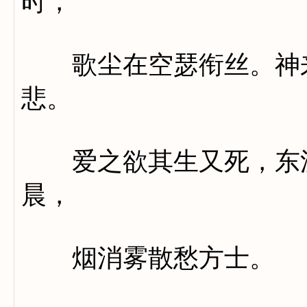
时，
歌尘在空瑟衔丝。神来
悲。
爱之欲其生又死，东流
晨，
烟消雾散愁方士。