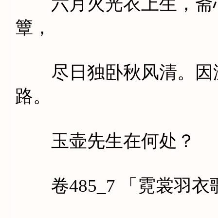
六月火光衣上生，斋心
簟，
尽日独卧秋风清。因游
路。
玉壶先生在何处？
卷485_7 「霓裳羽衣