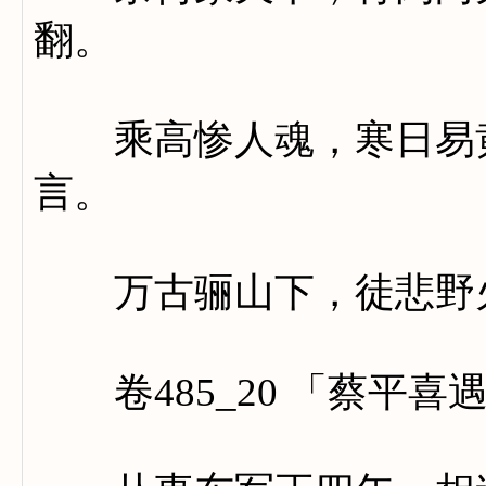
翻。
乘高惨人魂，寒日易黄
言。
万古骊山下，徒悲野
卷485_20 「蔡平喜