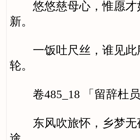
悠悠慈母心，惟愿才如
新。
一饭吐尺丝，谁见此殷
轮。
卷485_18 「留辞杜
东风吹旅怀，乡梦无夜
途。