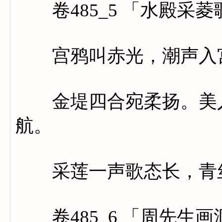
卷485_5 「水殿采菱
宫鸦叫赤光，潮声入宫
金堤四合宛柔扬。美人
航。
采莲一声歌态长，青丝
卷485_6 「周先生画