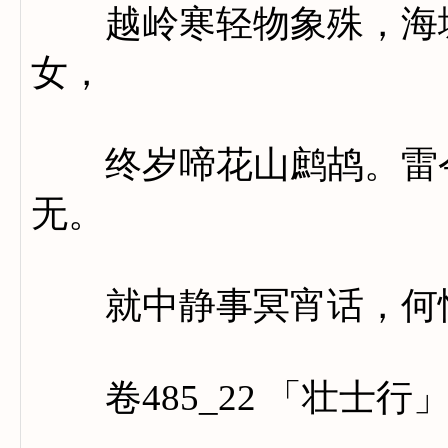
越岭寒轻物象殊，海城
女，
终岁啼花山鹧鸪。雷令
无。
就中静事冥宵话，何惜
卷485_22 「壮士行