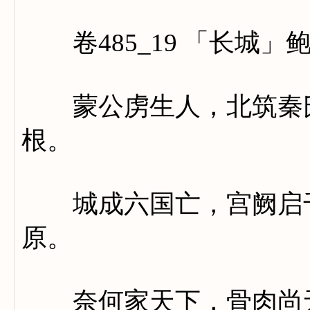
卷485_19 「长城」
蒙公虏生人，北筑秦氏
根。
城成六国亡，宫阙启千
原。
奈何家天下，骨肉尚无