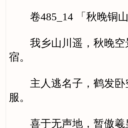
卷485_14 「秋晚铜
我乡山川遥，秋晚空景
宿。
主人逃名子，鹤发卧空
服。
喜于无声地，暂傲羲皇