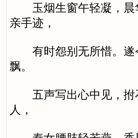
玉烟生窗午轻凝，晨华
亲手迹，
有时怨别无所惜。遂令
飘。
五声写出心中见，拊石
人，