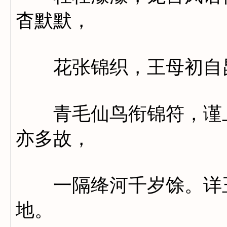
杳默默，
花张锦织，王母初自昆
青毛仙鸟衔锦符，谨上
亦多故，
一隔绛河千岁馀。详玉
地。