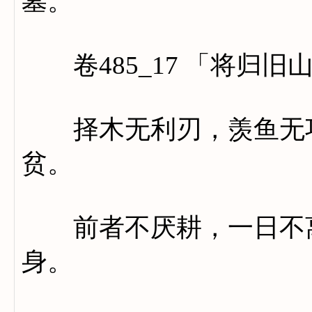
墓。
卷485_17 「将归旧
择木无利刃，羡鱼无巧
贫。
前者不厌耕，一日不离
身。