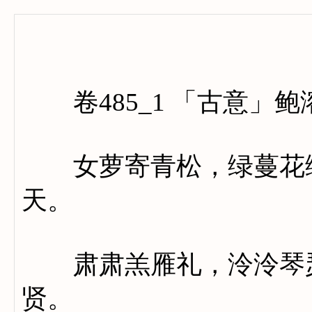
卷四百
卷485_1 「古意」鲍
女萝寄青松，绿蔓花绵
天。
肃肃羔雁礼，泠泠琴瑟
贤。