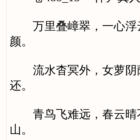
万里叠嶂翠，一心浮云
颜。
流水杳冥外，女萝阴荫
还。
青鸟飞难远，春云晴不
山。