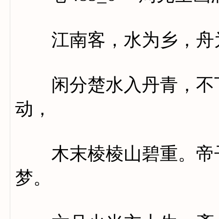
江南客，水为乡，舟为
闲分楚水入丹青，不下
动，
木末棱棱山碧重。帝子
梦。