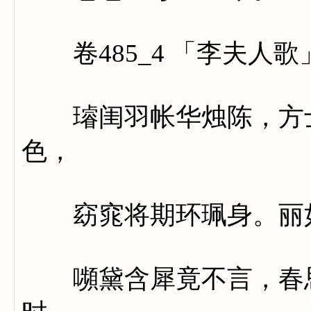
卷485_4 「李夫人歌
璿闺羽帐华烛陈，方士
色，
窈窕将期环珮身。丽如
嚬黛含犀竟不言，春思