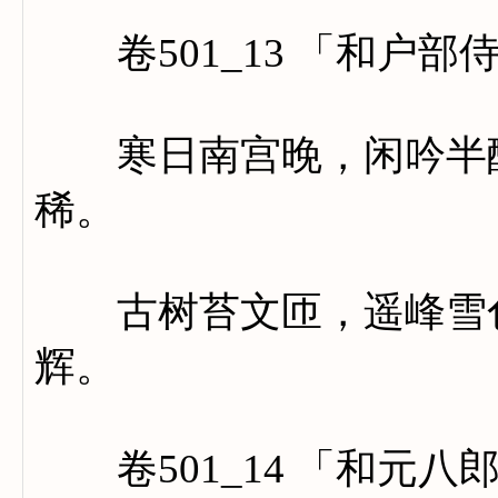
卷501_13 「和户部
寒日南宫晚，闲吟半醉
稀。
古树苔文匝，遥峰雪色
辉。
卷501_14 「和元八