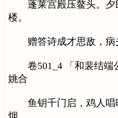
蓬莱宫殿压鳌头。夕郎
楼。
赠答诗成才思敌，病夫
卷501_4 「和裴结
姚合
鱼钥千门启，鸡人唱晓
烟。