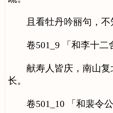
且看牡丹吟丽句，不知
卷501_9 「和李十
献寿人皆庆，南山复北
长。
卷501_10 「和裴令