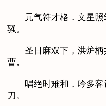
元气符才格，文星照笔
骚。
圣日麻双下，洪炉柄共
曹。
唱绝时难和，吟多客讵
刀。