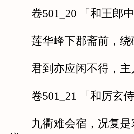
卷501_20 「和王郎
莲华峰下郡斋前，绕砌
君到亦应闲不得，主人
卷501_21 「和厉玄
九衢难会宿，况复是寒