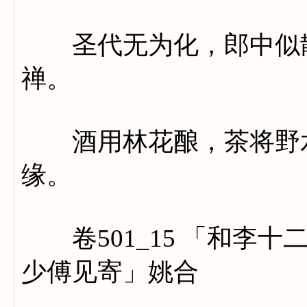
圣代无为化，郎中似散
禅。
酒用林花酿，茶将野水
缘。
卷501_15 「和李十
少傅见寄」姚合