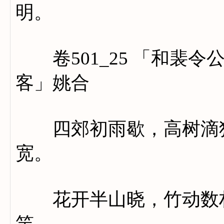
明。
卷501_25 「和裴令
客」姚合
四郊初雨歇，高树滴犹
宽。
花开半山晓，竹动数村
竿。