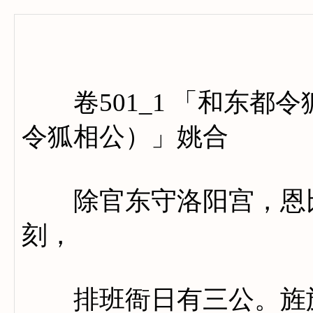
卷五
卷501_1 「和东都
令狐相公）」姚合
除官东守洛阳宫，恩比
刻，
排班衙日有三公。旌旗