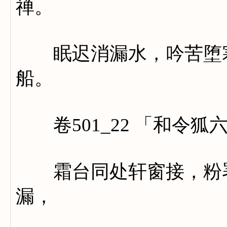
禅。
眠迟消漏水，吟苦堕寒
船。
卷501_22 「和令狐
霜台同处轩窗接，粉署
漏，