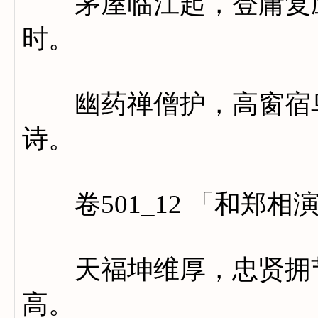
茅屋临江起，登庸复应
时。
幽药禅僧护，高窗宿鸟
诗。
卷501_12 「和郑相
天福坤维厚，忠贤拥节
高。