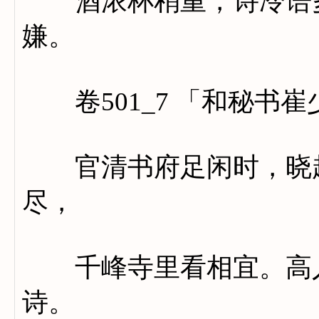
酒浓杯稍重，诗冷语多
嫌。
卷501_7 「和秘书
官清书府足闲时，晓起
尽，
千峰寺里看相宜。高人
诗。