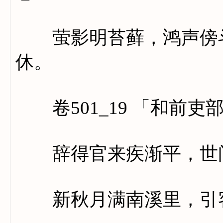
萤影明苔藓，鸿声傍斗
休。
卷501_19 「和前吏
辞得官来疾渐平，世间
新秋月满南溪里，引客