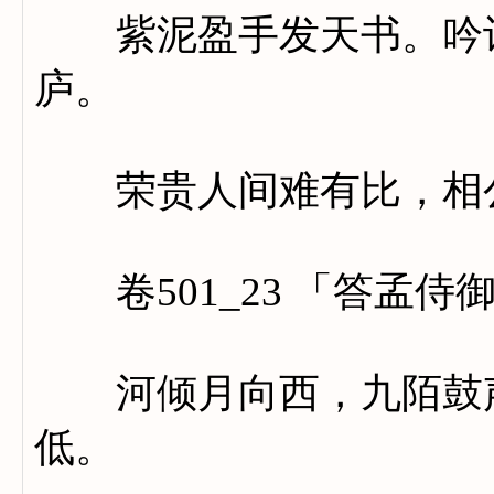
紫泥盈手发天书。吟诗
庐。
荣贵人间难有比，相公
卷501_23 「答孟侍
河倾月向西，九陌鼓声
低。