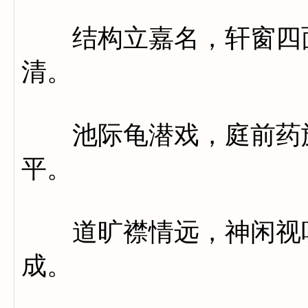
结构立嘉名，轩窗四面
清。
池际龟潜戏，庭前药旋
平。
道旷襟情远，神闲视听
成。