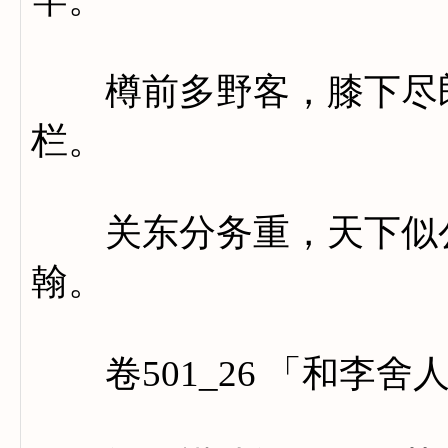
樽前多野客，膝下尽郎
栏。
关东分务重，天下似公
翰。
卷501_26 「和李舍