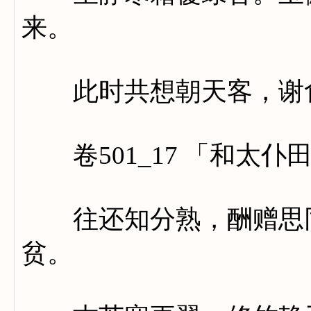
来。
此时共想朝天客，谢食
卷501_17 「和太仆
往还知分熟，酬赠思同
贫。