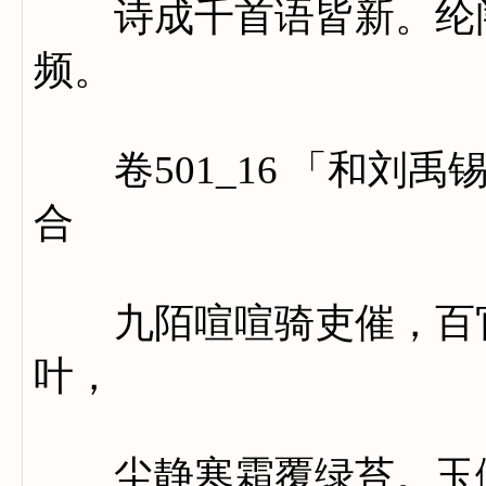
诗成千首语皆新。纶闱
频。
卷501_16 「和刘禹
合
九陌喧喧骑吏催，百官
叶，
尘静寒霜覆绿苔。玉佩