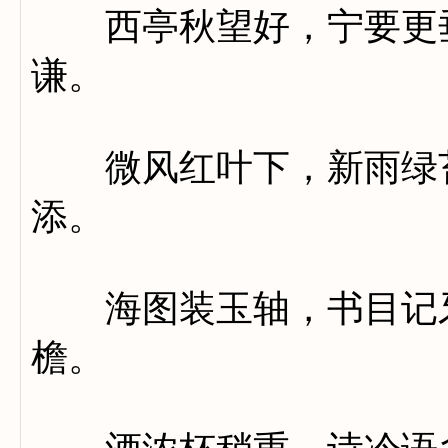
西亭秋望好，宁要更垂
谦。
微风红叶下，新雨绿苔
添。
海图装玉轴，书目记牙
檐。