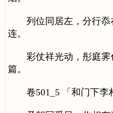
列位同居左，分行忝在
连。
彩仗祥光动，彤庭霁色
篇。
卷501_5 「和门下