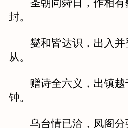
圣朝同舜日，作相有夔
封。
燮和皆达识，出入并登
从。
赠诗全六义，出镇越千
钟。
乌台情已洽，凤阁分弥