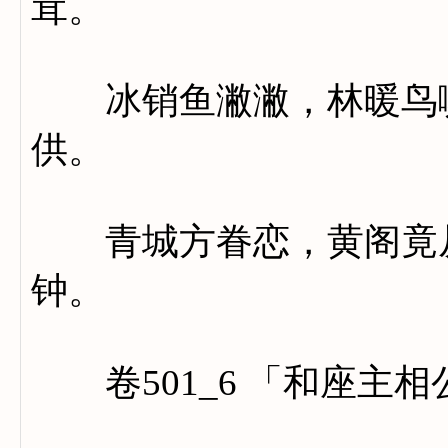
茸。
冰销鱼潎潎，林暖鸟噰
供。
青城方眷恋，黄阁竟从
钟。
卷501_6 「和座主