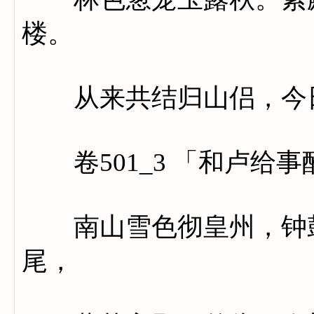
楼。
从来共结归山侣，今日
卷501_3 「和卢给事
南山雪色彻皇州，钟鼓
尾，