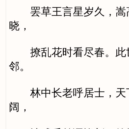
罢草王言星岁久，嵩高
晓，
撩乱花时看尽春。此世
邻。
林中长老呼居士，天下
阔，