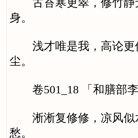
古苔寒更翠，修竹静无
身。
浅才唯是我，高论更何
尘。
卷501_18 「和膳部
淅淅复修修，凉风似水
愁。