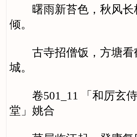
曙雨新苔色，秋风长桂
倾。
古寺招僧饭，方塘看鹤
城。
卷501_11 「和厉玄
堂」姚合