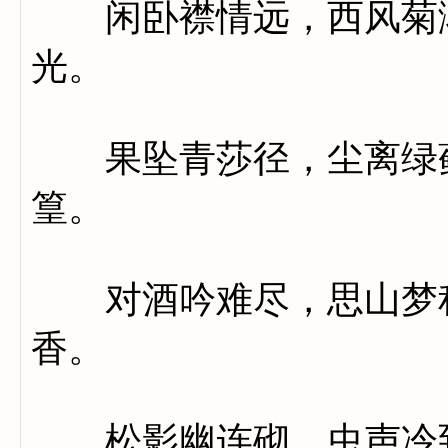
闲卧襟情远，西风菊渐
光。
果坠青莎径，尘离绿藓
篁。
对酒吟难尽，思山梦稍
香。
松影幽连砌，虫声冷到