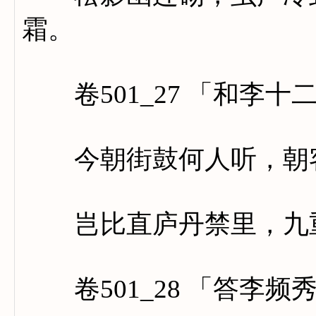
霜。
卷501_27 「和李十
今朝街鼓何人听，朝客
岂比直庐丹禁里，九重
卷501_28 「答李频