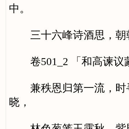
中。
三十六峰诗酒思，朝朝
卷501_2 「和高谏
兼秩恩归第一流，时寻
晓，
林色葱笼玉露秋。紫殿