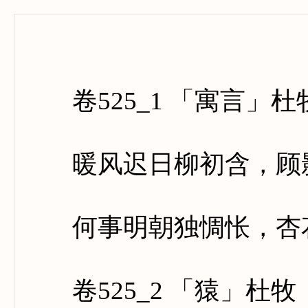
卷五百
卷525_1 「寓言」杜
暖风迟日柳初含，顾影
何事明朝独惆怅，杏花
卷525_2 「猿」杜牧