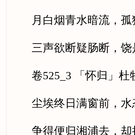
月白烟青水暗流，孤猿
三声欲断疑肠断，饶是
卷525_3 「怀归」杜
尘埃终日满窗前，水态
争得便归湘浦去，却持