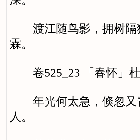
渡江随鸟影，拥树隔猿
霖。
卷525_23 「春怀」
年光何太急，倏忽又青
人。