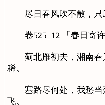
尽日春风吹不散，只应
卷525_12 「春日寄
蓟北雁初去，湘南春又
稀。
塞路尽何处，我愁当落
飞。