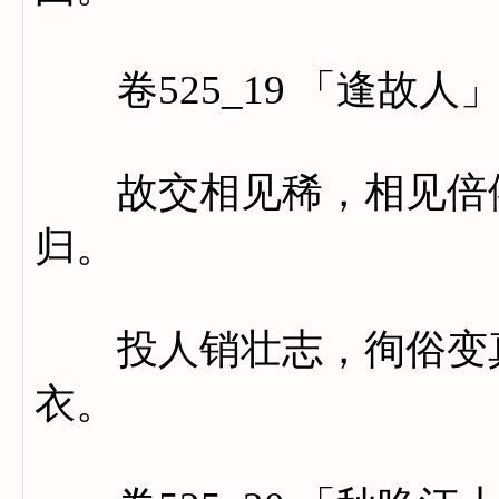
卷525_19 「逢故人
故交相见稀，相见倍依
归。
投人销壮志，徇俗变真
衣。