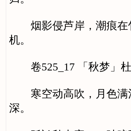
烟影侵芦岸，潮痕在竹
机。
卷525_17 「秋梦」
寒空动高吹，月色满清
深。