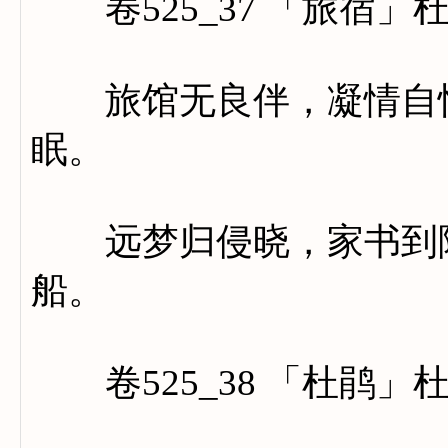
卷525_37 「旅宿」
旅馆无良伴，凝情自悄
眠。
远梦归侵晓，家书到隔
船。
卷525_38 「杜鹃」