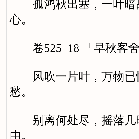
孤鸿秋出塞，一叶暗辞
心。
卷525_18 「早秋客
风吹一片叶，万物已惊
愁。
别离何处尽，摇落几时
由。