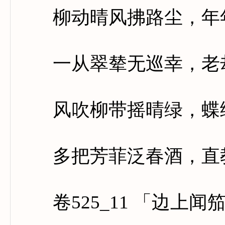
柳动晴风拂路尘，年年
一从翠辇无巡幸，老却
风吹柳带摇晴绿，蝶绕
多把芳菲泛春酒，直教
卷525_11 「边上闻