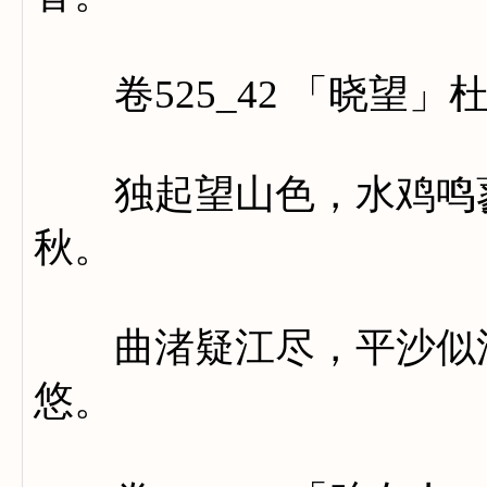
卷525_42 「晓望」
独起望山色，水鸡鸣蓼
秋。
曲渚疑江尽，平沙似浪
悠。