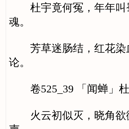
杜宇竟何冤，年年叫蜀
魂。
芳草迷肠结，红花染血
论。
卷525_39 「闻蝉」
火云初似灭，晓角欲微