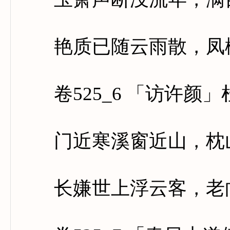
艳质已随云雨散，凤楼
卷525_6 「访许颜」
门近寒溪窗近山，枕山
长嫌世上浮云客，老向