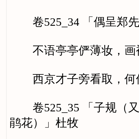
卷525_34 「偶呈郑
不语亭亭俨薄妆，画裙
西京才子旁看取，何似
卷525_35 「子规（
鹃花）」杜牧