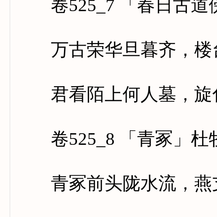
卷525_7 「春日古道
万古荣华旦暮齐，楼台
君看陌上何人墓，旋化
卷525_8 「青冢」杜
青冢前头陇水流，燕支