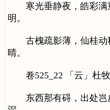
寒光垂静夜，皓彩满重
明。
古槐疏影薄，仙桂动秋
晴。
卷525_22 「云」杜
东西那有碍，出处岂虚
深。