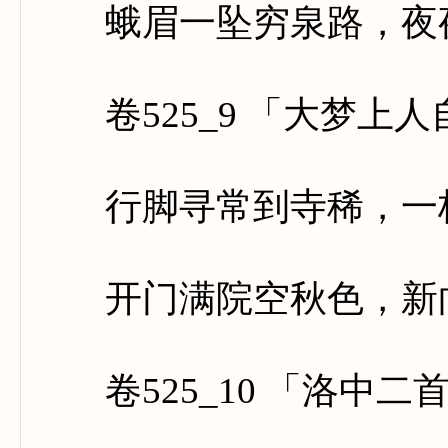
蛾眉一坠穷泉路，夜夜
卷525_9 「大梦上人
行脚寻常到寺稀，一枝
开门满院空秋色，新向
卷525_10 「洛中二