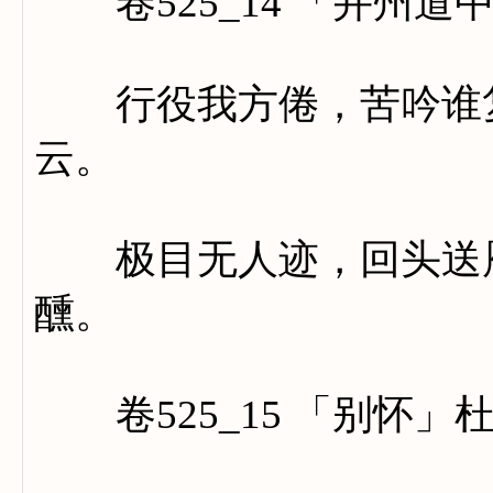
卷525_14 「并州道
行役我方倦，苦吟谁复
云。
极目无人迹，回头送雁
醺。
卷525_15 「别怀」