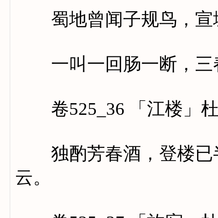
蜀地曾闻子规鸟，宣城
一叫一回肠一断，三春
卷525_36 「江楼」
独酌芳春酒，登楼已半
云。