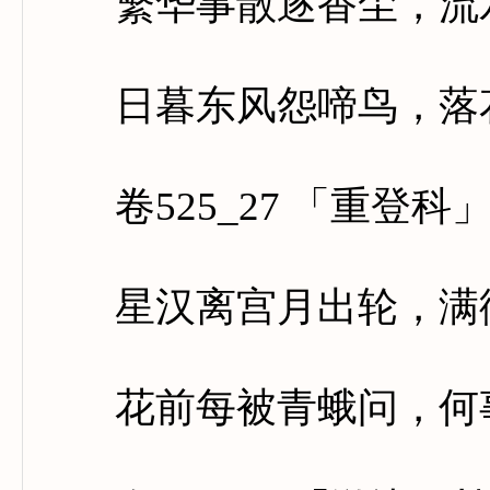
繁华事散逐香尘，流水
日暮东风怨啼鸟，落花
卷525_27 「重登科
星汉离宫月出轮，满街
花前每被青蛾问，何事