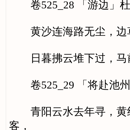
卷525_28 「游边」
黄沙连海路无尘，边草
日暮拂云堆下过，马前
卷525_29 「将赴池
青阳云水去年寻，黄绢
客，