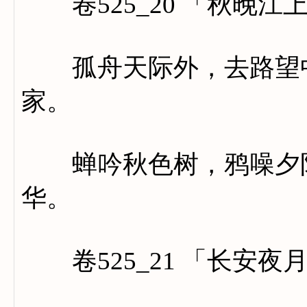
卷525_20 「秋晚江
孤舟天际外，去路望中
家。
蝉吟秋色树，鸦噪夕阳
华。
卷525_21 「长安夜