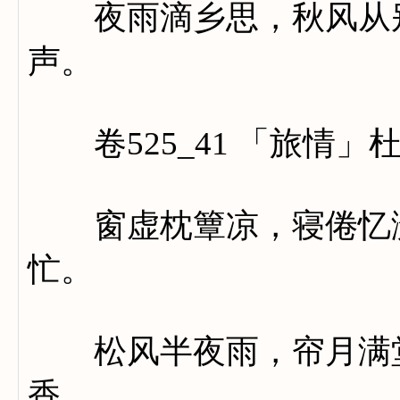
夜雨滴乡思，秋风从别
声。
卷525_41 「旅情」
窗虚枕簟凉，寝倦忆潇
忙。
松风半夜雨，帘月满堂
香。