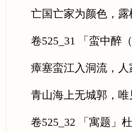
亡国亡家为颜色，露桃
卷525_31 「蛮中醉
瘴塞蛮江入洞流，人家
青山海上无城郭，唯见
卷525_32 「寓题」