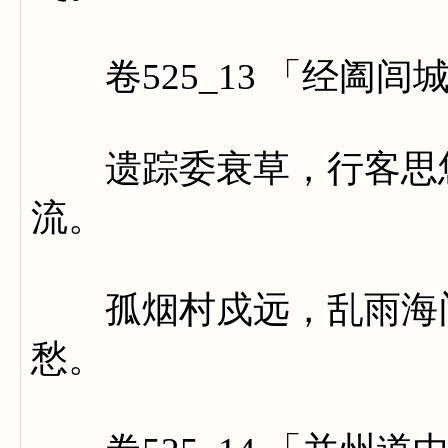
卷525_13 「经阖闾
遗踪委衰草，行客思悠
流。
孤烟村戍远，乱雨海门
愁。