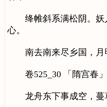
绛帷斜系满松阴。妖人
心。
南去南来尽乡国，月明
卷525_30 「隋宫春
龙舟东下事成空，蔓草