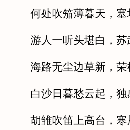
何处吹笳薄暮天，塞垣
游人一听头堪白，苏武
海路无尘边草新，荣枯
白沙日暮愁云起，独感
胡雏吹笛上高台，寒雁