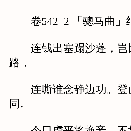
卷542_2 「骢马曲」
连钱出塞蹋沙蓬，岂比
路，
连嘶谁念静边功。登山
同。
今日虏平将换妾，不如