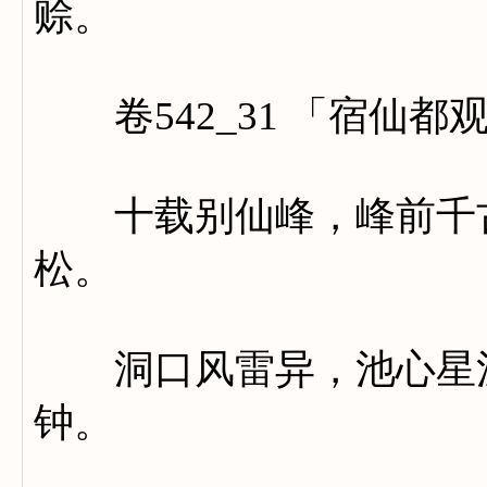
赊。
卷542_31 「宿仙都
十载别仙峰，峰前千古
松。
洞口风雷异，池心星汉
钟。