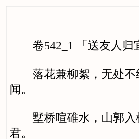
卷五百
卷542_1 「送友人归
落花兼柳絮，无处不纷
闻。
墅桥喧碓水，山郭入楼
君。