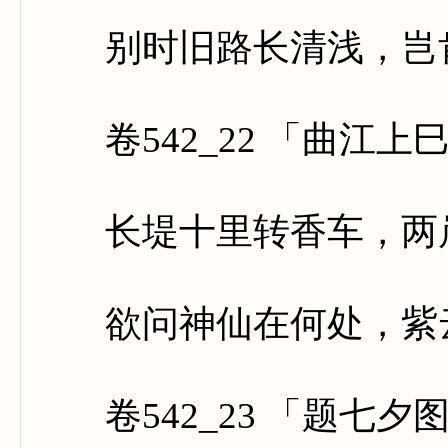
别时旧路长清浅，岂肯
卷542_22 「曲江上
长堤十里转香车，两岸
欲问神仙在何处，紫云
卷542_23 「题七夕