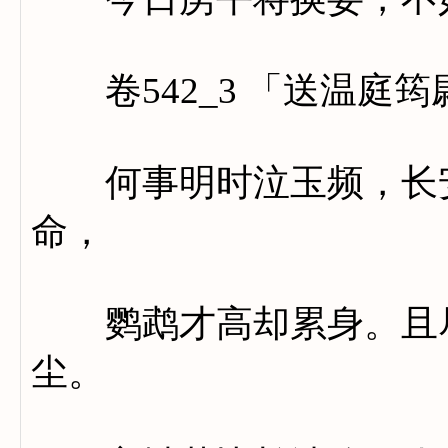
卷542_3 「送温庭筠
何事明时泣玉频，长安
命，
鹦鹉才高却累身。且尽
尘。