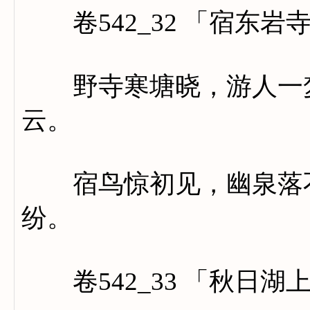
卷542_32 「宿东岩
野寺寒塘晓，游人一梦
云。
宿鸟惊初见，幽泉落不
纷。
卷542_33 「秋日湖