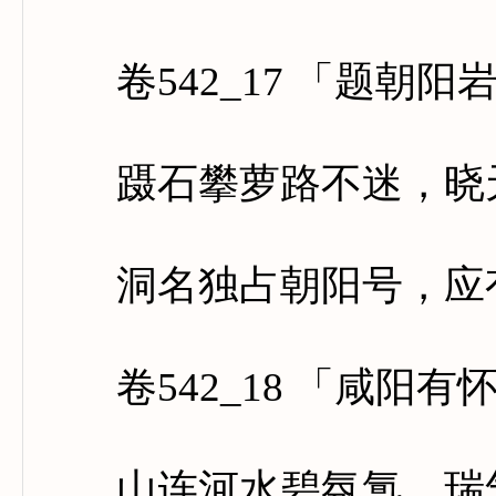
卷542_17 「题朝阳
蹑石攀萝路不迷，晓天
洞名独占朝阳号，应有
卷542_18 「咸阳有
山连河水碧氛氲，瑞气