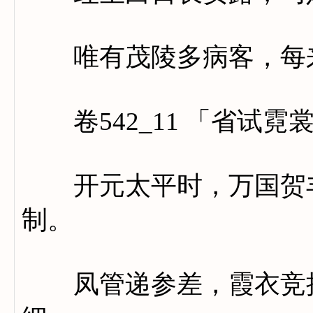
唯有茂陵多病客，每来
卷542_11 「省试霓
开元太平时，万国贺丰
制。
凤管递参差，霞衣竞摇