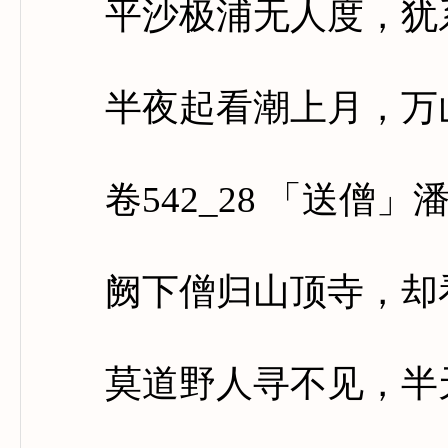
平沙极浦无人度，犹系
半夜起看潮上月，万山
卷542_28 「送僧」
阙下僧归山顶寺，却看
莫道野人寻不见，半天