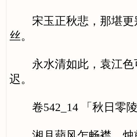
宋玉正秋悲，那堪更别
丝。
永水清如此，袁江色可
迟。
卷542_14 「秋日零
湘月蘋风乍畅襟，烛前