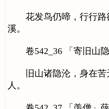
花发鸟仍啼，行行路欲
溪。
卷542_36 「寄旧山
旧山诸隐沦，身在苦无
人。
卷542_37 「羡僧」