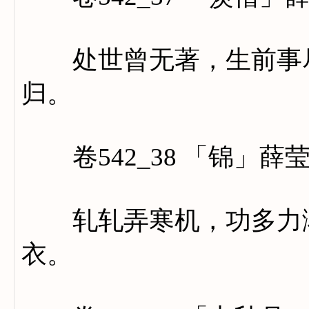
处世曾无著，生前事尽
归。
卷542_38 「锦」薛
轧轧弄寒机，功多力渐
衣。