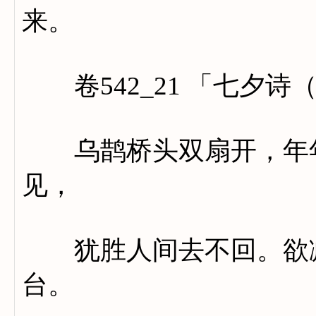
来。
卷542_21 「七夕诗
乌鹊桥头双扇开，年年
见，
犹胜人间去不回。欲减
台。