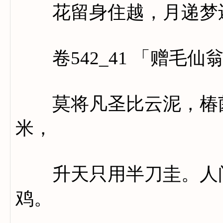
花留身住越，月递梦
卷542_41 「赠毛仙
莫将凡圣比云泥，椿菌
米，
升天只用半刀圭。人间
鸡。