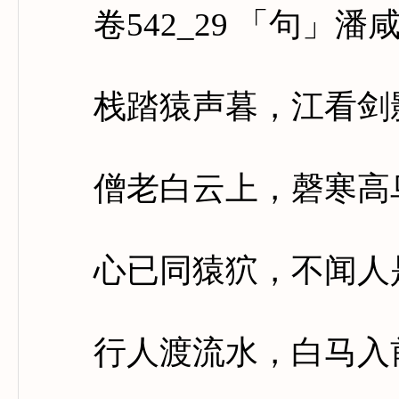
卷542_29 「句」潘
栈踏猿声暮，江看剑影
僧老白云上，磬寒高
心已同猿狖，不闻人
行人渡流水，白马入