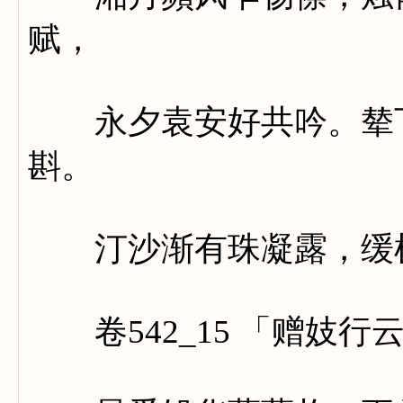
赋，
永夕袁安好共吟。辇下
斟。
汀沙渐有珠凝露，缓棹
卷542_15 「赠妓行