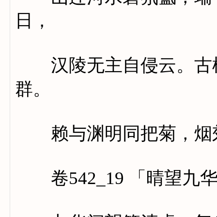
日，
汉陵无主自侵云。古槐
群。
赖与渊明同把菊，烟郊
卷542_19 「晴望九