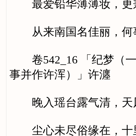
最爱铅华薄薄妆，更兼
从来南国名佳丽，何事
卷542_16 「纪梦（
事并作许浑）」许瀍
晚入瑶台露气清，天风
尘心未尽俗缘在，十里