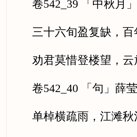
卷542_39 「中秋月
三十六旬盈复缺，百年
劝君莫惜登楼望，云放
卷542_40 「句」薛
单棹横疏雨，江滩秋