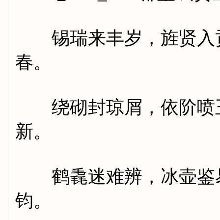
锡瑞来丰岁，旌贤入贡
春。
绕砌封琼屑，依阶喷玉
新。
鹤毳迷难辨，冰壶鉴易
钧。