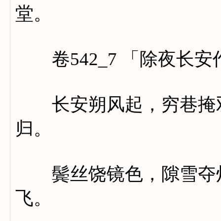
堂。
卷542_7 「除夜长
长安朔风起，穷巷掩双
归。
鬓丝饶镜色，隙雪夺灯
飞。