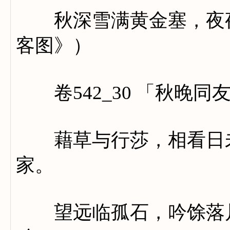
秋深雪满黄金塞，夜夜
客图》）
卷542_30 「秋晚同
藉草与行莎，相看日未
家。
望远临孤石，吟馀落片