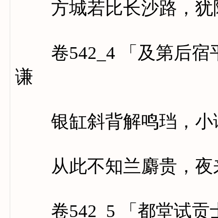
方城若比长沙路，犹隔
卷542_4 「及第后
谦
银缸斜背解鸣珰，小语
从此不知兰麝贵，夜来
卷542_5 「都堂试