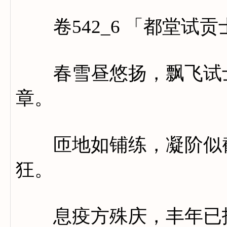
卷542_6 「都堂试
春雪昼悠扬，飘飞试士
章。
匝地如铺练，凝阶似截
狂。
息疫方殊庆，丰年已报